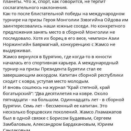
планеты. Что ж, спорт, как говорится, не терпит
сослагательного наклонения.
Как-то после блистательной победы на международном
турнире на призы Героя Монголии Зэвэгийна Ойдова им
заинтересовались наши южные соседи. Но конкретного
предложения занять место в сборной Монголии не
последовало. Хотя их борец в его весе, чемпион Азии
Норжингийн Баярмагнай, конкуренцию с Жамсо не
выдерживал.
Жамсо вернулся в Бурятию, где когда-то в юности
началась его спортивная карьера. А международный
турнир на призы Президента Бурятии стал ее
завершающим аккордом. Капитан сборной республики
сходит с ковра, уступая место молодым.
И вновь сошлюсь на журнал “Край степной, край
богатырский”: “Два десятилетия на ковре. Около
пятнадцати - на большом. Одиннадцать лет - в сборной
Бурятии. Семь лет - бессменный ее капитан. Это
несколько борцовских поколений. Жамсо Лхамажапов
был в одной связке с Борисом Будаевым, Сергеем
Замбаловым, Александром Бардахановым, Юрием
Сандаковым.