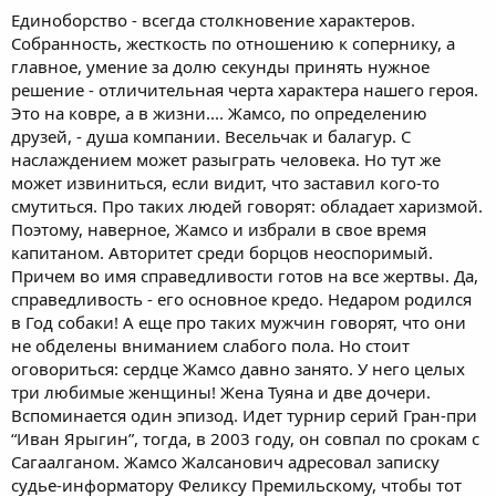
Единоборство - всегда столкновение характеров.
Собранность, жесткость по отношению к сопернику, а
главное, умение за долю секунды принять нужное
решение - отличительная черта характера нашего героя.
Это на ковре, а в жизни.... Жамсо, по определению
друзей, - душа компании. Весельчак и балагур. С
наслаждением может разыграть человека. Но тут же
может извиниться, если видит, что заставил кого-то
смутиться. Про таких людей говорят: обладает харизмой.
Поэтому, наверное, Жамсо и избрали в свое время
капитаном. Авторитет среди борцов неоспоримый.
Причем во имя справедливости готов на все жертвы. Да,
справедливость - его основное кредо. Недаром родился
в Год собаки! А еще про таких мужчин говорят, что они
не обделены вниманием слабого пола. Но стоит
оговориться: сердце Жамсо давно занято. У него целых
три любимые женщины! Жена Туяна и две дочери.
Вспоминается один эпизод. Идет турнир серий Гран-при
“Иван Ярыгин”, тогда, в 2003 году, он совпал по срокам с
Сагаалганом. Жамсо Жалсанович адресовал записку
судье-информатору Феликсу Премильскому, чтобы тот