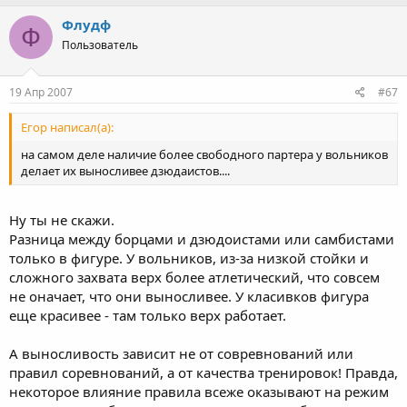
Удачи!
Флудф
Ф
Пользователь
19 Апр 2007
#67
Егор написал(а):
на самом деле наличие более свободного партера у вольников
делает их выносливее дзюдаистов....
Ну ты не скажи.
Разница между борцами и дзюдоистами или самбистами
только в фигуре. У вольников, из-за низкой стойки и
сложного захвата верх более атлетический, что совсем
не оначает, что они выносливее. У класивков фигура
еще красивее - там только верх работает.
А выносливость зависит не от совревнований или
правил соревнований, а от качества тренировок! Правда,
некоторое влияние правила всеже оказывают на режим