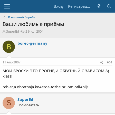
Вход
Регистрация
О вольной борьбе
Ваши любимые приёмы
А
Д
SuperEd
2 Июл 2004
в
а
т
т
borec-germany
B
о
а
р
н
т
а
е
ч
11 Апр 2007
#61
м
а
ы
л
МОИ БРОСКИ-ЭТО ПРОГИБ,И ОБРАТНЫЙ С ЗАВИСОМ 8)
а
klass!
rebjat,a obratnaja ko4erga-tozhe prijom otli4nij!
SuperEd
S
Пользователь