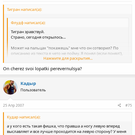
Тигран написал(а):
Флудф написал(а):
Тигран зравствуй.
Страно, сегодня открылось...
Может на пальцах "покажешь" мне что он сотворил? По
описанию из текста я чето не пойму. Я понял (если понял!),
Нажмите для раскрытия...
что ногой опорную руку снял, но как и откуда?
On cherez svoi lopatki perevernulsya?
Нажмите для раскрытия...
Боюсь, что у меня не получится. Это надо видеть! Все, кому я
это показывал, просили меня прокрутить все еще раз... и еще.
Кадыр
Если своими словами, то было так. Эльбрус вошел в
практически в обе ноги, посадил Джамсо. А тот, сидя, захватил
Пользователь
обе вытянутые руки Эльбруса, своей ногой выбил опорную
ногу Эльбруса и сразу же перевернулся сам, перевернув на
25 Апр 2007
#75
лопатки и накрыв соперника... Короче, понимаю, никто ничего
из моего рассказа не понял, верно?! :)
Кудар написал(а):
а у кого есть такая фишка, что правша а ногу левую вперед
выславляет и все лучше проходится на левую сторону? У меня