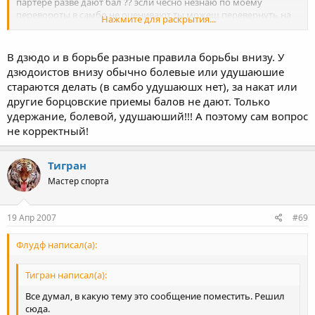
партере разве дают бал ?? эсли чесно незнаю по моему
перевороты в самбо не оценивают ты можеш перевернуть на
Нажмите для раскрытия...
спину и удержать я боролся самбо в детстве спорить не буду !
-переворот захватом за куртку
-пкреворот захватом за пояс и рукой за шею
В дзюдо и в борьбе разные правила борьбы внизу. У
-переворот захватом за пояс и ногой за шею
дзюдоистов внизу обычно болевые или удушаюшие
-переворот захватом предплечья под плечо
стараются делать (в самбо удушаюшх нет), за накат или
-переворот захватом шеи из-под плеча изнутри
другие борцовские приемы балов не дают. Только
-переворот захватом шеи и пояса снизу
удержание, болевой, удушаюший!!! А поэтому сам вопрос
ети приёмы не оцениваются в отдельности только с
удержанием
не корректный!
Тигран
Мастер спорта
19 Апр 2007
#69
Флудф написал(а):
Тигран написал(а):
Все думал, в какую тему это сообщение поместить. Решил
сюда.