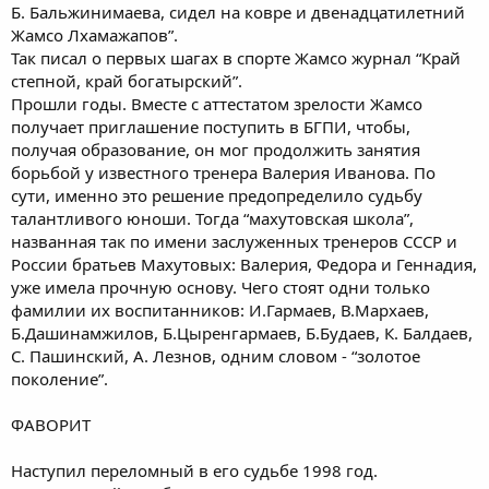
Б. Бальжинимаева, сидел на ковре и двенадцатилетний
Жамсо Лхамажапов”.
Так писал о первых шагах в спорте Жамсо журнал “Край
степной, край богатырский”.
Прошли годы. Вместе с аттестатом зрелости Жамсо
получает приглашение поступить в БГПИ, чтобы,
получая образование, он мог продолжить занятия
борьбой у известного тренера Валерия Иванова. По
сути, именно это решение предопределило судьбу
талантливого юноши. Тогда “махутовская школа”,
названная так по имени заслуженных тренеров СССР и
России братьев Махутовых: Валерия, Федора и Геннадия,
уже имела прочную основу. Чего стоят одни только
фамилии их воспитанников: И.Гармаев, В.Мархаев,
Б.Дашинамжилов, Б.Цыренгармаев, Б.Будаев, К. Балдаев,
С. Пашинский, А. Лезнов, одним словом - “золотое
поколение”.
ФАВОРИТ
Наступил переломный в его судьбе 1998 год.