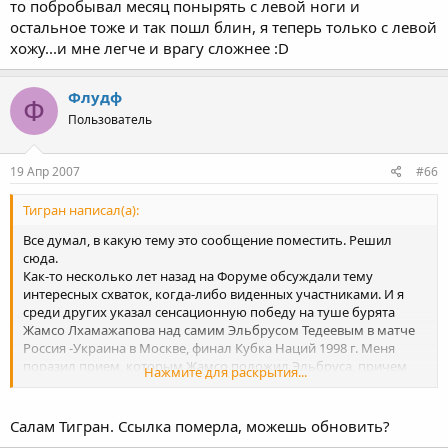
то побробывал месяц понырять с левой ноги и
остальное тоже и так пошл блин, я теперь только с левой
хожу...и мне легче и врагу сложнее :D
Флудф
Ф
Пользователь
19 Апр 2007
#66
Тигран написал(а):
Все думал, в какую тему это сообщение поместить. Решил
сюда.
Как-то несколько лет назад на Форуме обсуждали тему
интересных схваток, когда-либо виденных участниками. И я
среди других указал сенсационную победу на туше бурята
Жамсо Лхамажапова над самим Эльбрусом Тедеевым в матче
Россия -Украина в Москве, финал Кубка Наций 1998 г. Меня
поразил прием, которым Жамсо положил Эльбруса, причем
Нажмите для раскрытия...
положил "железобетонно". Я такого приема не знал, никогда
не видел, не слышал.
А тут нашел ссылку в Сети, кому интересно, советую прочитать:
Салам Тигран. Ссылка померла, можешь обновить?
http://www.bgtrk.ru/ru/module.php?name= ... t&fid=6893