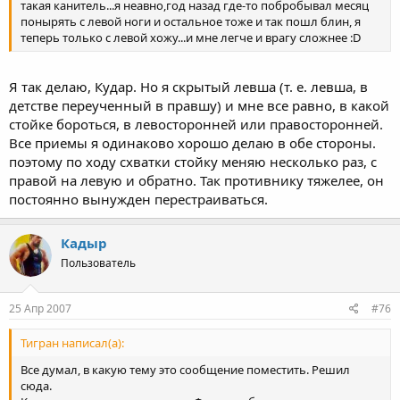
такая канитель...я неавно,год назад где-то побробывал месяц
понырять с левой ноги и остальное тоже и так пошл блин, я
теперь только с левой хожу...и мне легче и врагу сложнее :D
Я так делаю, Кудар. Но я скрытый левша (т. е. левша, в
детстве переученный в правшу) и мне все равно, в какой
стойке бороться, в левосторонней или правосторонней.
Все приемы я одинаково хорошо делаю в обе стороны.
поэтому по ходу схватки стойку меняю несколько раз, с
правой на левую и обратно. Так противнику тяжелее, он
постоянно вынужден перестраиваться.
Кадыр
Пользователь
25 Апр 2007
#76
Тигран написал(а):
Все думал, в какую тему это сообщение поместить. Решил
сюда.