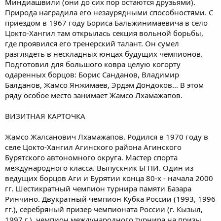
Миндиашвили (они до сих пор остаются друзьями).
Природа наградила его незаурядными способностями. С
приездом в 1967 году Бориса Бальжинимаевича в село
Цокто-Хангил там открылась секция вольной борьбы,
где проявился его тренерский талант. Он сумел
разглядеть в нескладных юнцах будущих чемпионов.
Подготовил для большого ковра целую когорту
одаренных борцов: Борис Санданов, Владимир
Балданов, Жамсо Янжимаев, Эрдэм Дондоков... В этом
ряду особое место занимает Жамсо Лхамажапов.
ВИЗИТНАЯ КАРТОЧКА
Жамсо Жалсанович Лхамажапов. Родился в 1970 году в
селе Цокто-Хангил Агинского района Агинского
Бурятского автономного округа. Мастер спорта
международного класса. Выпускник БГПИ. Один из
ведущих борцов Аги и Бурятии конца 80-х - начала 2000
гг. Шестикратный чемпион турнира памяти Базара
Ринчино. Двукратный чемпион Кубка России (1993, 1996
гг.), серебряный призер чемпионата России (г. Кызыл,
1997 г.), чемпион международного турнира на призы