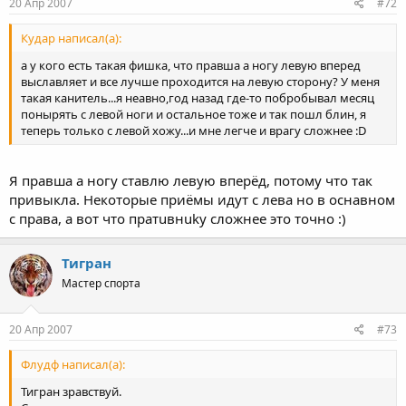
20 Апр 2007
#72
Кудар написал(а):
а у кого есть такая фишка, что правша а ногу левую вперед
выславляет и все лучше проходится на левую сторону? У меня
такая канитель...я неавно,год назад где-то побробывал месяц
понырять с левой ноги и остальное тоже и так пошл блин, я
теперь только с левой хожу...и мне легче и врагу сложнее :D
Я правша а ногу ставлю левую вперёд, потому что так
привыкла. Некоторые приёмы идут c левa но в оcнавном
c права, a вoт что пратuвнuky cлoжнee этo тoчно :)
Тигран
Мастер спорта
20 Апр 2007
#73
Флудф написал(а):
Тигран зравствуй.