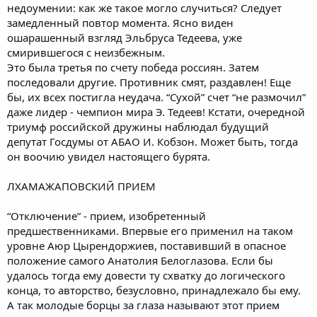
недоумении: как же такое могло случиться? Следует
замедленный повтор момента. Ясно виден
ошарашенный взгляд Эльбруса Тедеева, уже
смирившегося с неизбежным.
Это была третья по счету победа россиян. Затем
последовали другие. Противник смят, раздавлен! Еще
бы, их всех постигла неудача. “Сухой” счет “не размочил”
даже лидер - чемпион мира Э. Тедеев! Кстати, очередной
триумф российской дружины наблюдал будущий
депутат Госдумы от АБАО И. Кобзон. Может быть, тогда
он воочию увидел настоящего бурята.
ЛХАМАЖАПОВСКИЙ ПРИЕМ
“Отключение” - прием, изобретенный
предшественниками. Впервые его применил на таком
уровне Аюр Цырендоржиев, поставивший в опасное
положение самого Анатолия Белоглазова. Если бы
удалось тогда ему довести ту схватку до логического
конца, то авторство, безусловно, принадлежало бы ему.
А так молодые борцы за глаза называют этот прием