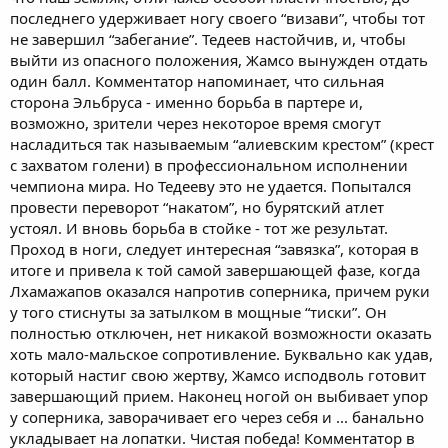
последнего удерживает ногу своего “визави”, чтобы тот
не завершил “забегание”. Тедеев настойчив, и, чтобы
выйти из опасного положения, Жамсо вынужден отдать
один балл. Комментатор напоминает, что сильная
сторона Эльбруса - именно борьба в партере и,
возможно, зрители через некоторое время смогут
насладиться так называемым “алиевским крестом” (крест
с захватом голени) в профессиональном исполнении
чемпиона мира. Но Тедееву это не удается. Попытался
провести переворот “накатом”, но бурятский атлет
устоял. И вновь борьба в стойке - тот же результат.
Проход в ноги, следует интересная “завязка”, которая в
итоге и привела к той самой завершающей фазе, когда
Лхамажапов оказался напротив соперника, причем руки
у того стиснуты за затылком в мощные “тиски”. Он
полностью отключен, нет никакой возможности оказать
хоть мало-мальское сопротивление. Буквально как удав,
который настиг свою жертву, Жамсо исподволь готовит
завершающий прием. Наконец ногой он выбивает упор
у соперника, заворачивает его через себя и ... банально
укладывает на лопатки. Чистая победа! Комментатор в