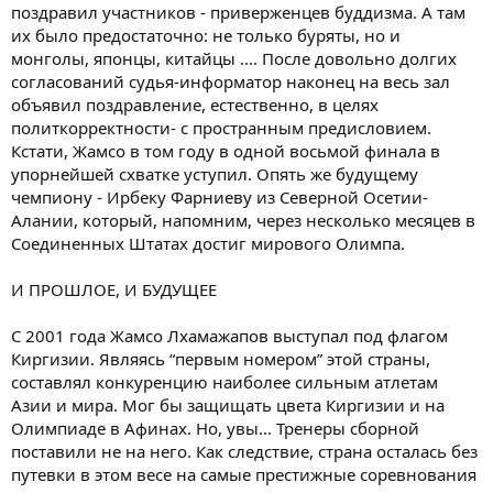
поздравил участников - приверженцев буддизма. А там
их было предостаточно: не только буряты, но и
монголы, японцы, китайцы .... После довольно долгих
согласований судья-информатор наконец на весь зал
объявил поздравление, естественно, в целях
политкорректности- с пространным предисловием.
Кстати, Жамсо в том году в одной восьмой финала в
упорнейшей схватке уступил. Опять же будущему
чемпиону - Ирбеку Фарниеву из Северной Осетии-
Алании, который, напомним, через несколько месяцев в
Соединенных Штатах достиг мирового Олимпа.
И ПРОШЛОЕ, И БУДУЩЕЕ
С 2001 года Жамсо Лхамажапов выступал под флагом
Киргизии. Являясь “первым номером” этой страны,
составлял конкуренцию наиболее сильным атлетам
Азии и мира. Мог бы защищать цвета Киргизии и на
Олимпиаде в Афинах. Но, увы... Тренеры сборной
поставили не на него. Как следствие, страна осталась без
путевки в этом весе на самые престижные соревнования