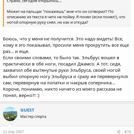
Страно, сегодня открылось...
Может на пальцах "покажешь" мне что он сотворил? По
описанию из текста я чето не пойму. Я понял (если понял!), что
ногой опорную руку снял, но как и откуда?
Боюсь, что у меня не получится. Это надо видеть! Все,
кому я это показывал, просили меня прокрутить все еще
раз... и еще.
Если своими словами, то было так. Эльбрус вошел в
практически в обе ноги, посадил Джамсо. А тот, сидя,
захватил обе вытянутые руки Эльбруса, своей ногой
выбил опорную ногу Эльбруса и сразу же перевернулся
сам, перевернув на лопатки и накрыв соперника...
Короче, понимаю, никто ничего из моего рассказа не
понял, верно?! :)
GUEST
Мастер спорта
22 Апр 2007
#74