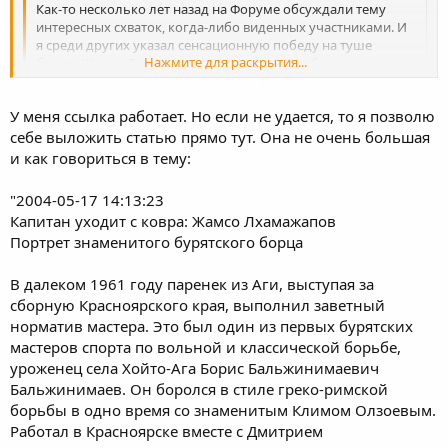
Как-то несколько лет назад на Форуме обсуждали тему
интересных схваток, когда-либо виденных участниками. И
я среди других указал сенсационную победу на туше
Нажмите для раскрытия...
бурята Жамсо Лхамажапова над самим Эльбрусом
Тедеевым в матче Россия -Украина в Москве, финал Кубка
Наций 1998 г. Меня поразил прием, которым Жамсо
Нажмите для раскрытия...
У меня ссылка работает. Но если не удается, то я позволю
положил Эльбруса, причем положил "железобетонно". Я
такого приема не знал, никогда не видел, не слышал.
себе выложить статью прямо тут. Она не очень большая
А тут нашел ссылку в Сети, кому интересно, советую
Салам Тигран. Ссылка померла, можешь обновить?
и как говориться в тему:
прочитать:
http://www.bgtrk.ru/ru/module.php?name= ... t&fid=6893
"2004-05-17 14:13:23
Капитан уходит с ковра: Жамсо Лхамажапов
Удачи!
Портрет знаменитого бурятского борца
В далеком 1961 году паренек из Аги, выступая за
сборную Красноярского края, выполнил заветный
норматив мастера. Это был один из первых бурятских
мастеров спорта по вольной и классической борьбе,
уроженец села Хойто-Ага Борис Бальжинимаевич
Бальжинимаев. Он боролся в стиле греко-римской
борьбы в одно время со знаменитым Климом Олзоевым.
Работал в Красноярске вместе с Дмитрием