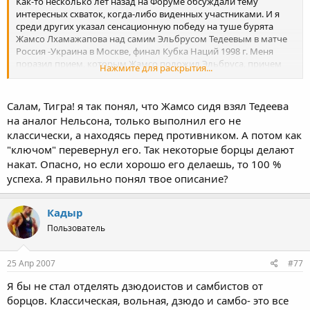
Как-то несколько лет назад на Форуме обсуждали тему
интересных схваток, когда-либо виденных участниками. И я
среди других указал сенсационную победу на туше бурята
Жамсо Лхамажапова над самим Эльбрусом Тедеевым в матче
Россия -Украина в Москве, финал Кубка Наций 1998 г. Меня
поразил прием, которым Жамсо положил Эльбруса, причем
Нажмите для раскрытия...
положил "железобетонно". Я такого приема не знал, никогда
не видел, не слышал.
А тут нашел ссылку в Сети, кому интересно, советую прочитать:
Салам, Тигра! я так понял, что Жамсо сидя взял Тедеева
http://www.bgtrk.ru/ru/module.php?name= ... t&fid=6893
на аналог Нельсона, только выполнил его не
классически, а находясь перед противником. А потом как
Удачи!
"ключом" перевернул его. Так некоторые борцы делают
накат. Опасно, но если хорошо его делаешь, то 100 %
успеха. Я правильно понял твое описание?
Кадыр
Пользователь
25 Апр 2007
#77
Я бы не стал отделять дзюдоистов и самбистов от
борцов. Классическая, вольная, дзюдо и самбо- это все