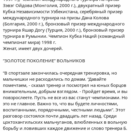
Зэвэг Ойдова (Монголия, 2000 г.), двукратный призер
Кубка Независимости Узбекистана, серебряный призер
международного турнира на призы Дана Колова
(Болгария, 2000 г.), бронзовый призер международного
турнира Яшар Догу (Турция, 2000 г.), бронзовый призер
турнира в Румынии. Чемпион Кубка Наций (командный
чемпионат мира) 1998 г.
Женат, имеет двух дочерей.
“ЗОЛОТОЕ ПОКОЛЕНИЕ” ВОЛЬНИКОВ
“В спортзале закончилась очередная тренировка, но
мальчишки не расходились по домам. “Давайте
помечтаем, - сказал тренер и посмотрел на юных борцов
внимательным, добрым взглядом. - Пройдет время, и вы
повзрослеете. Пусть не все из вас станут чемпионами. Но
это не главное. Важно то, что вы будете личностями,
воспитанными, порядочными, честными людьми”. Этот
разговор состоялся почти двадцать лет назад. Среди
цоктохангильских мальчуганов, влюбленных в вольную
борьбу и ловивших каждое движение и слово тренера Б.