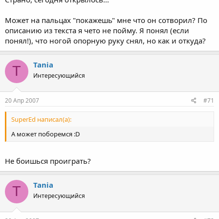
Может на пальцах "покажешь" мне что он сотворил? По
описанию из текста я чето не пойму. Я понял (если
понял!), что ногой опорную руку снял, но как и откуда?
Tania
T
Интересующийся
20 Апр 2007
#71
SuperEd написал(а):
А может поборемся :D
Не боишься проиграть?
Tania
T
Интересующийся