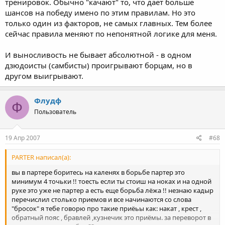
тренировок. Обычно "качают" то, что дает больше
шансов на победу имено по этим правилам. Но это
только один из факторов, не самых главных. Тем более
сейчас правила меняют по непонятной логике для меня.
И выносливость не бывает абсолютной - в одном
дзюдоисты (самбисты) проигрывают борцам, но в
другом выигрывают.
Флудф
Ф
Пользователь
19 Апр 2007
#68
PARTER написал(а):
вы в партере боритесь на каленях в борьбе партер это
минимум 4 точьки !! тоесть если ты стоиш на ноках и на одной
руке это уже не партер а есть еще борьба лёжа !! незнаю кадыр
перечислил столько приемов и все начинаются со слова
"бросок" я тебе говорю про такие приёьы как: накат , крест ,
обратный пояс , бравлей ,кузнечик это приёмы. за переворот в