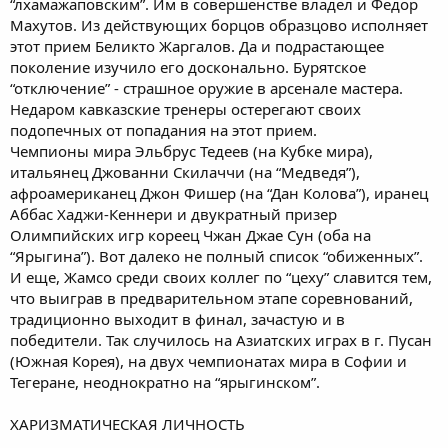
“лхамажаповским”. Им в совершенстве владел и Федор
Махутов. Из действующих борцов образцово исполняет
этот прием Беликто Жаргалов. Да и подрастающее
поколение изучило его досконально. Бурятское
“отключение” - страшное оружие в арсенале мастера.
Недаром кавказские тренеры остерегают своих
подопечных от попадания на этот прием.
Чемпионы мира Эльбрус Тедеев (на Кубке мира),
итальянец Джованни Скилаччи (на “Медведя”),
афроамериканец Джон Фишер (на “Дан Колова”), иранец
Аббас Хаджи-Кеннери и двукратный призер
Олимпийских игр кореец Чжан Джае Сун (оба на
“Ярыгина”). Вот далеко не полный список “обиженных”.
И еще, Жамсо среди своих коллег по “цеху” славится тем,
что выиграв в предварительном этапе соревнований,
традиционно выходит в финал, зачастую и в
победители. Так случилось на Азиатских играх в г. Пусан
(Южная Корея), на двух чемпионатах мира в Софии и
Тегеране, неоднократно на “ярыгинском”.
ХАРИЗМАТИЧЕСКАЯ ЛИЧНОСТЬ