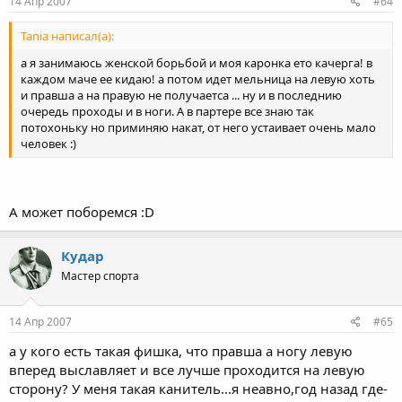
14 Апр 2007
#64
Tania написал(а):
а я занимаюсь женской борьбой и моя каронка ето качерга! в
каждом маче ее кидаю! а потом идет мельница на левую хоть
и правша а на правую не получаетса ... ну и в последнию
очередь проходы и в ноги. А в партере все знаю так
потохоньку но приминяю накат, от него устаивает очень мало
человек :)
А может поборемся :D
Кудар
Мастер спорта
14 Апр 2007
#65
а у кого есть такая фишка, что правша а ногу левую
вперед выславляет и все лучше проходится на левую
сторону? У меня такая канитель...я неавно,год назад где-