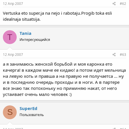
12 Апр 2007
#62
Vertuska eto super.ja na nejo i rabotaju.Progib toka esli
idealnaja situatsija.
Tania
T
Интересующийся
12 Апр 2007
#63
а я занимаюсь женской борьбой и моя каронка ето
качерга! в каждом маче ее кидаю! а потом идет мельница
на левую хоть и правша а на правую не получаетса ... ну
и в последнию очередь проходы и в ноги. А в партере
все знаю так потохоньку но приминяю накат, от него
устаивает очень мало человек :)
SuperEd
S
Пользователь