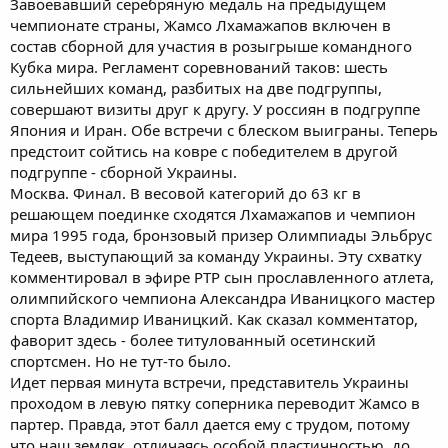
Завоевавший серебряную медаль на предыдущем
чемпионате страны, Жамсо Лхамажапов включен в
состав сборной для участия в розыгрыше командного
Кубка мира. Регламент соревнований таков: шесть
сильнейших команд, разбитых на две подгруппы,
совершают визиты друг к другу. У россиян в подгруппе
Япония и Иран. Обе встречи с блеском выиграны. Теперь
предстоит сойтись на ковре с победителем в другой
подгруппе - сборной Украины.
Москва. Финал. В весовой категорий до 63 кг в
решающем поединке сходятся Лхамажапов и чемпион
мира 1995 года, бронзовый призер Олимпиады Эльбрус
Тедеев, выступающий за команду Украины. Эту схватку
комментировал в эфире РТР сын прославленного атлета,
олимпийского чемпиона Александра Иваницкого мастер
спорта Владимир Иваницкий. Как сказал комментатор,
фаворит здесь - более титулованный осетинский
спортсмен. Но не тут-то было.
Идет первая минута встречи, представитель Украины
проходом в левую пятку соперника переводит Жамсо в
партер. Правда, этот балл дается ему с трудом, потому
что наш земляк, отличаясь особой пластичностью, до