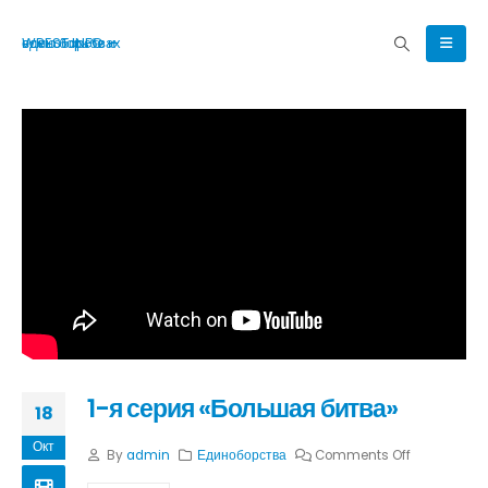
WREST.INFO — все о борьбе и единоборствах
1-я серия «Большая битва»
18
Окт
By
admin
Единоборства
Comments Off