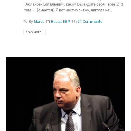
-Асланбек Витальевич, каким Вы видите себя через 2-3
года? -(смеется) Я вот честно скажу, никогда не...
By
Murat
Борцы КБР
24 Comments
READ MORE...