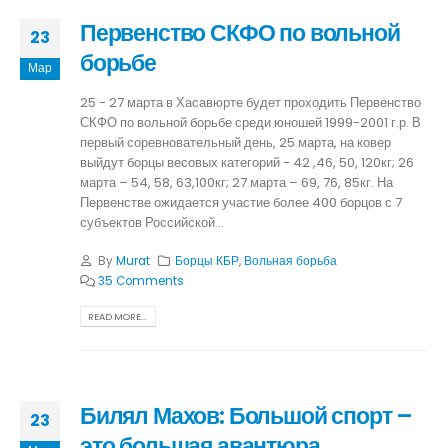
Первенство СКФО по вольной
23
борьбе
Мар
25 - 27 марта в Хасавюрте будет проходить Первенство
СКФО по вольной борьбе среди юношей 1999-2001 г.р. В
первый соревновательный день, 25 марта, на ковер
выйдут борцы весовых категорий - 42 ,46, 50, 120кг; 26
марта – 54, 58, 63,100кг; 27 марта – 69, 76, 85кг. На
Первенстве ожидается участие более 400 борцов с 7
субъектов Российской...
By
Murat
Борцы КБР
,
Вольная борьба
35 Comments
READ MORE...
Билял Махов: Большой спорт –
23
это большая авантюра