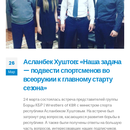
Асланбек Хуштов: «Наша задача
26
— подвести спортсменов во
Мар
всеоружии к главному старту
сезона»
24 марта состоялась встреча представителей группы
Борцы КБР | Wrestlers of KBR с министром спорта
республики Асланбеком Хуштовым. На встрече был
затронут ряд вопросов, касающихся развития борьбы в
республике. А также были получены ответы на большую
часть вопросов, интересовавших наших подписчиков.