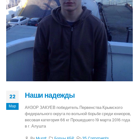
Наши надежды
22
Мар
АНЗОР ЗАКУЕВ победитель Первенства Крымского
федерального округа по вольной борьбе среди юниоров,
весовая категория 66 кг Прошедшего 19 марта 2016 года
в г. Алушта
By
Murat
Борцы КБР
35 Comments