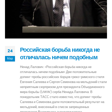
Российская борьба никогда не
24
отличалась ничем подобным
Мар
Ненад Лалович: «Российская борьба никогда не
отличалась ничем подобным» Две положительные
допинг-пробы российских борцов греко-римского стиля
Евгения Салеева и Сергея Семенова на мельдоний стали
неприятным сюрпризом для президента Объединенного
мира борьбы (UWW) серба Ненада Лаловича. В
понедельник ТАСС стало известно, что допинг-пробы
Салеева и Семенова дали положительный результат на
мельдоний, внесенный в список запрещенных
препаратов Всемирного антидопингового...