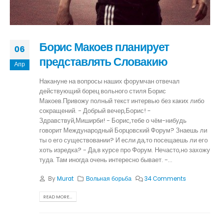
Борис Макоев планирует
06
представлять Словакию
Апр
Накануне на вопросы наших форумчан отвечал
действующий борец вольного стиля Борис
Макоев.Привожу полный текст интервью без каких либо
сокращений. - Добрый вечер,Борис! -
Здравствуй,Миширби! - Борис,тебе о чём-нибудь
говорит Международный Борцовский Форум? Знаешь ли
ты о его существовании? И если да,то посещаешь ли его
хоть изредка? - Да,в курсе про Форум. Нечасто,но захожу
туда. Там иногда очень интересно бывает. -...
By
Murat
Вольная борьба
34 Comments
READ MORE...