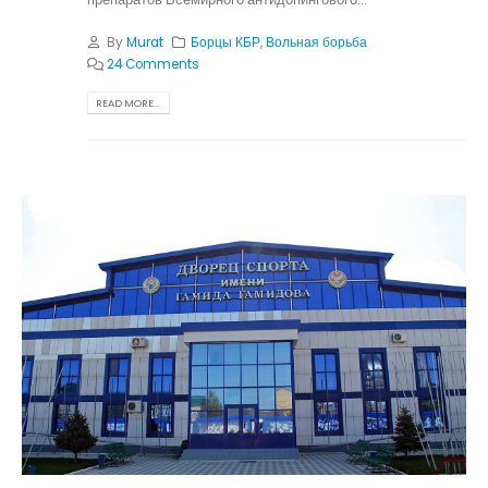
By
Murat
Борцы КБР
,
Вольная борьба
24 Comments
READ MORE...