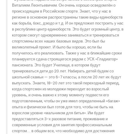
Виталием Леонтьевичем. Он очень хорошо осведомлён о
происходящем в Российском спорте. Знает, что у нас в
регионе в основном распространены такие виды единоборств
как борьба, бокс, дзюдо и т.д. И он предложил построить у нас
в республике центр единоборств. Это будет огромный центр, в
котором смогут одновременно заниматься и тренироваться
спортсмены всех наших базовых видов. Это был бы
великолепный проект. И было бы хорошо, если бы
получилось его реализовать. Также у нас в ближайшие сроки
планируется сдача строящегося рядом с УСК «Гладиатор»
пансионата. Это будет Училище, в котором будут
тренироваться дети до 20 лет. Набирать детей будем со
школьной скамьи — это 6-7 классы, а после 20 лет их будут
выпускать. Знаете, 18-20 лет это такой переходный период,
когда спортсмен из молодежи переходит во взрослый
уровень, и очень важно к этому моменту подвести его
подготовленным, чтобы он уже имел определенный «багаж»
опыта и физически был готов для того, чтобы не быть на
взрослом уровне «мальчиком для битья». Им будет
предоставляться 3-х разовое питание, проживание и
современные условия для занятия профессиональным
спортом…. в общем все, что необходимо для достижения