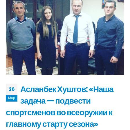
Асланбек Хуштов: «Наша
26
задача — подвести
Мар
спортсменов во всеоружии к
главному старту сезона»