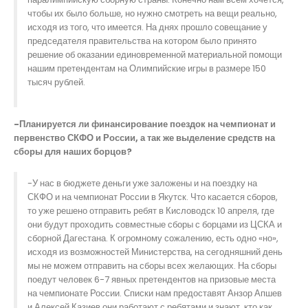
чтобы их было больше, но нужно смотреть на вещи реально,
исходя из того, что имеется. На днях прошло совещание у
председателя правительства на котором было принято
решение об оказании единовременной материальной помощи
нашим претендентам на Олимпийские игры в размере 150
тысяч рублей.
-Планируется ли финансирование поездок на чемпионат и
первенство СКФО и России, а так же выделение средств на
сборы для наших борцов?
-У нас в бюджете деньги уже заложены и на поездку на
СКФО и на чемпионат России в Якутск. Что касается сборов,
то уже решено отправить ребят в Кисловодск 10 апреля, где
они будут проходить совместные сборы с борцами из ЦСКА и
сборной Дагестана. К огромному сожалению, есть одно «но»,
исходя из возможностей Министерства, на сегодняшний день
мы не можем отправить на сборы всех желающих. На сборы
поедут человек 6-7 явных претендентов на призовые места
на чемпионате России. Списки нам предоставят Анзор Апшев
и Алексей Казиев они работают с ребятами и знают, кто как