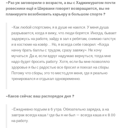
-Раз уж заговорили о возрасте, а вы с Хаджимуратом почти
ровесники ещё и Ширвани говорят возвращается, вы не
планируете возобновить карьеру в большом спорте ?
-Как любой спортсмен, я в душе не наелся. У меня душа
разрывается, когда я вижу, что люди борятся. Иногда, бывает
задержусь на работе, зайду в зал к ребятам, снимаю галстук
и в костюме на ковёр … Но, я всегда себе говорил: «Когда
начну брать баллы с трудом, сразу завяжу». Не хочу
мучаться. Да и, если вдруг надумаю вернуться, тогда мне
надо будет бросить работу. Хотя, если бы мне позволяло
здоровье я бы с радостью все бросил и поехал на сборы.
Потому что сборы, это то место,для меня, где я реально
тренировался и отдыхал одновременно.
-Каков сейчас ваш распорядок дня ?
-Ежедневно подъем в 6 утра. Обязательно зарядка, а на
завтрак всегда каша ! где бы я ни был — всегда каша и к 8.00
на работу.