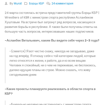
By
Murat
Борцы КБР
24 комментария
24 марта состоялась встреча представителей группы Борцы КБР |
Wrestlers of KBR с министром спорта республики Асланбеком
Хуштовым. На встрече был затронут ряд вопросов, касающихся
развития борьбы в республике. А также были получены ответы на
большую часть вопросов, интересовавших наших подписчиков.
-Асланбек Витальевич, каким Вы видите себя через 2-3 года?
-(смеется) Я вот честно скажу, никогда не загадываю, даже
на год вперёд. Я отношу себя к той категории людей, которые
легко относятся к жизни, к работе, да и ко всем вещам.
Человек я спокойный, ни о чем не переживаю, не беспокоюсь,
далеко идущие планы не строю. Можно сказать, что живу
сегодняшним днем.
-Какие проекты планируете реализовать в области спорта в
КБР?
-Буквально недавно мы встречались с министром спорта