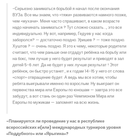
-Серьезно заниматься борьбой я начал после окончания
ВУЗа. Все мы знаем, что «тяжи» развиваются намного позже,
чем «мухачи». Меня часто спрашивают, в каком возрасте
надо начинать заниматься ? Тут сложно сказать…, это все
индивидуально. Ну вот, например, Гедуев у нас когда
заборолся? — достаточно поздно. Уришев ? — тоже поздно.
Хуштов ? — очень поздно. Я это к чему, некоторые родители
считают, что чем раньше они отдадут ребёнка на борьбу или
на бокс, тем лучше у него будет результат и приводят в зал
детей 5-6 лет. Да не будет у них лучше результат ! Этот
ребёнок, он быстро устанет , и к годам 14-15 у него от слова
«спорт» отвращение будет. А ведь мы все хотим, чтобы
ребята выигрывали именно по взрослым. Ну выиграет он
первенства мира или Европы по юношам — завтра это все
забудут, а вот стань он один раз Чемпионом Мира или
Европы по мужикам — запомнят на всю жизнь.
-Планируется ли проведение у нас в республике
всероссийских и(или) международных турниров уровня
«Поддубного» или «Ярыгина»?