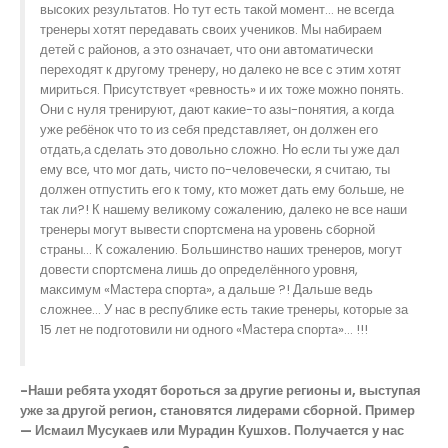
высоких результатов. Но тут есть такой момент… не всегда
тренеры хотят передавать своих учеников. Мы набираем
детей с районов, а это означает, что они автоматически
переходят к другому тренеру, но далеко не все с этим хотят
мириться. Присутствует «ревность» и их тоже можно понять.
Они с нуля тренируют, дают какие-то азы-понятия, а когда
уже ребёнок что то из себя представляет, он должен его
отдать,а сделать это довольно сложно. Но если ты уже дал
ему все, что мог дать, чисто по-человечески, я считаю, ты
должен отпустить его к тому, кто может дать ему больше, не
так ли?! К нашему великому сожалению, далеко не все наши
тренеры могут вывести спортсмена на уровень сборной
страны… К сожалению. Большинство наших тренеров, могут
довести спортсмена лишь до определённого уровня,
максимум «Мастера спорта», а дальше ?! Дальше ведь
сложнее… У нас в республике есть такие тренеры, которые за
15 лет не подготовили ни одного «Мастера спорта»… !!!
-Наши ребята уходят бороться за другие регионы и, выступая
уже за другой регион, становятся лидерами сборной. Пример
— Исмаил Мусукаев или Мурадин Кушхов. Получается у нас