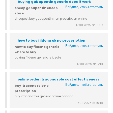
buying gabapentin generic does it work
Войдите, чтобы ответить
cheap gabapentin cheap
store
cheapest buy gabapentin non prescription online
17.08.2025 at 16:57
how to buy fildena uk no prescription
Войдите, чтобы ответить
how to buy fildena generic
where to buy
buying fildena generic is it safe
17.08.2025 at 17:18
online order itraconazole cost effectiveness
Войдите, чтобы ответить
buy itraconazole no
prescription
buy itraconazole generic online canada
17.08.2025 at 19:18