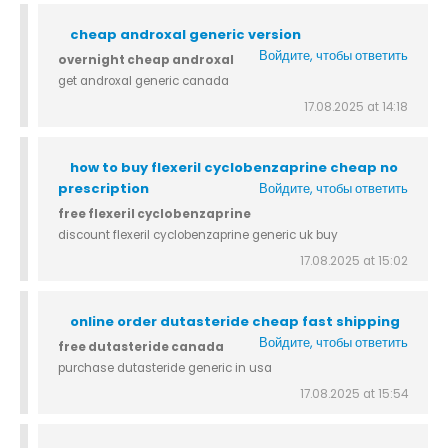
cheap androxal generic version
Войдите, чтобы ответить
overnight cheap androxal
get androxal generic canada
17.08.2025 at 14:18
how to buy flexeril cyclobenzaprine cheap no
prescription
Войдите, чтобы ответить
free flexeril cyclobenzaprine
discount flexeril cyclobenzaprine generic uk buy
17.08.2025 at 15:02
online order dutasteride cheap fast shipping
Войдите, чтобы ответить
free dutasteride canada
purchase dutasteride generic in usa
17.08.2025 at 15:54