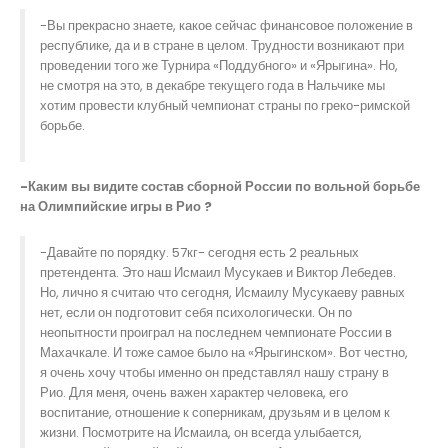
-Вы прекрасно знаете, какое сейчас финансовое положение в
республике, да и в стране в целом. Трудности возникают при
проведении того же Турнира «Поддубного» и «Ярыгина». Но,
не смотря на это, в декабре текущего года в Нальчике мы
хотим провести клубный чемпионат страны по греко-римской
борьбе.
-Каким вы видите состав сборной России по вольной борьбе
на Олимпийские игры в Рио ?
-Давайте по порядку. 57кг- сегодня есть 2 реальных
претендента. Это наш Исмаил Мусукаев и Виктор Лебедев.
Но, лично я считаю что сегодня, Исмаилу Мусукаеву равных
нет, если он подготовит себя психологически. Он по
неопытности проиграл на последнем чемпионате России в
Махачкале. И тоже самое было на «Ярыгинском». Вот честно,
я очень хочу чтобы именно он представлял нашу страну в
Рио. Для меня, очень важен характер человека, его
воспитание, отношение к соперникам, друзьям и в целом к
жизни. Посмотрите на Исмаила, он всегда улыбается,