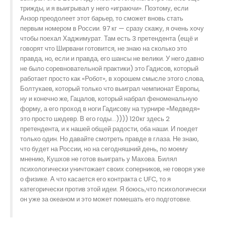
трижды, и я выигрывал у него «играючи». Поэтому, если
Анзор преодолеет этот барьер, то сможет вновь стать
первым номером в России. 97 кг — сразу скажу, я очень хочу
чтобы поехал Хаджимурат. Там есть 3 претендента (ещё и
говорят что Ширвани готовится, не знаю на сколько это
правда, но, если и правда, его шансы не велики. У него давно
не было соревновательной практики) это Гадисов, который
работает просто как «Робот», в хорошем смысле этого слова,
Болтукаев, который только что выиграл чемпионат Европы,
ну и конечно же, Гацалов, который набрал феноменальную
форму, а его проход в ноги Гадисову на турнире «Медведя»
это просто шедевр. В его годы…)))) 120кг здесь 2
претендента, и к нашей общей радости, оба наши. И поедет
только один. Но давайте смотреть правде в глаза. Не знаю,
что будет на России, но на сегодняшний день, по моему
мнению, Кушхов не готов выиграть у Махова. Билял
психологически уничтожает своих соперников, не говоря уже
о физике. А что касается его контракта с UFC, то я
категорически против этой идеи. Я боюсь,что психологически
он уже за океаном и это может помешать его подготовке.