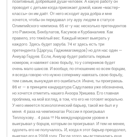
позитивный, добрейшей души человек. А какую работу он
проводит с детьми когда приезжает домой, какие «мастер-
классы» он им даёт. От него исходит аура добра и мне
хочется, чтобы он передавал эту ауру людям в статусе
Олимпийского чемпиона. 65 кг-у нас несколько претендентов
это Рамонов, Бекбулатов, Касумов и Курбаналиев. Как
правило, это тяжёлый вес. Каждый может выиграть у
каждого. Здесь будет заруба. 74 кг здесь есть три
претендента (Царгуш, Гаджимагомедов) но для нас один —
Аниуар Гедуев. Если, Аниуар будет работать первым
номером, и навяжет свою борьбу, то у соперников будет
очень мало шансов. И вообще, по отношению ко всем борцам,
я всегда говорю что нужно сопернику навязать свою борьбу,
тем самым, вынуждая его ошибаться. Иначе, ты проиграешь.
86 кг — в принципе кандидатура Садулаева уже обозначена,
но хочется отметить нашего Анзора Уришева. Его главная
проблема, на мой взгляд, в том, что его не готовят морально.
У него имеется психологический барьер, такой же был и у
меня. 4 раза на чемпионатах России я проигрывал
Теплоухову… 4 раза !!! На международном уровне я
выигрывал у борцов, которым он проигрывал. И тем не менее,
одолеть его не получалось. И, когда я этот барьер преодолел,
выиграл его в 2008 году. После этого, мы встречались еще