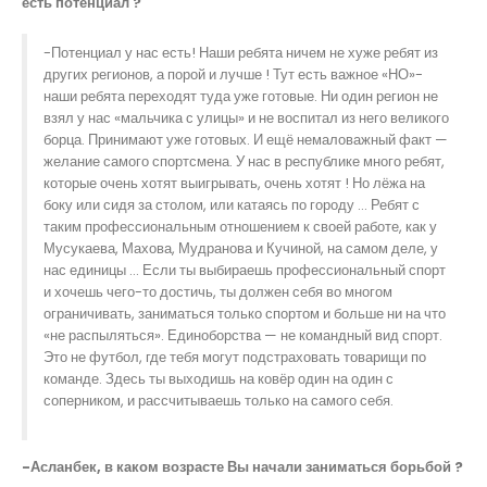
есть потенциал ?
-Потенциал у нас есть! Наши ребята ничем не хуже ребят из
других регионов, а порой и лучше ! Тут есть важное «НО»-
наши ребята переходят туда уже готовые. Ни один регион не
взял у нас «мальчика с улицы» и не воспитал из него великого
борца. Принимают уже готовых. И ещё немаловажный факт —
желание самого спортсмена. У нас в республике много ребят,
которые очень хотят выигрывать, очень хотят ! Но лёжа на
боку или сидя за столом, или катаясь по городу … Ребят с
таким профессиональным отношением к своей работе, как у
Мусукаева, Махова, Мудранова и Кучиной, на самом деле, у
нас единицы … Если ты выбираешь профессиональный спорт
и хочешь чего-то достичь, ты должен себя во многом
ограничивать, заниматься только спортом и больше ни на что
«не распыляться». Единоборства — не командный вид спорт.
Это не футбол, где тебя могут подстраховать товарищи по
команде. Здесь ты выходишь на ковёр один на один с
соперником, и рассчитываешь только на самого себя.
-Асланбек, в каком возрасте Вы начали заниматься борьбой ?