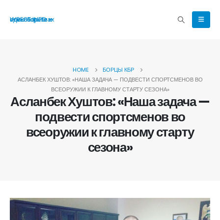
WREST.INFO — все о борьбе и единоборствах
HOME
БОРЦЫ КБР
АСЛАНБЕК ХУШТОВ: «НАША ЗАДАЧА — ПОДВЕСТИ СПОРТСМЕНОВ ВО
ВСЕОРУЖИИ К ГЛАВНОМУ СТАРТУ СЕЗОНА»
Асланбек Хуштов: «Наша задача —
подвести спортсменов во
всеоружии к главному старту
сезона»