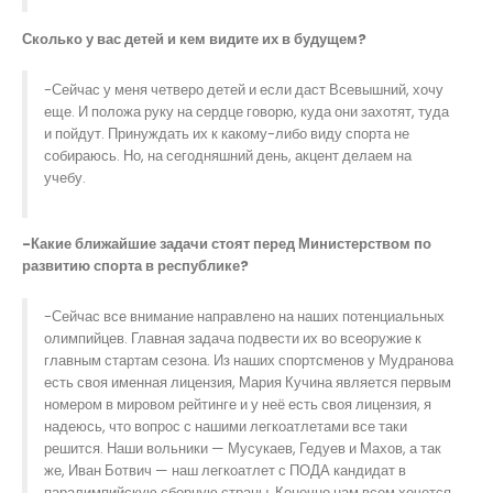
Сколько у вас детей и кем видите их в будущем?
-Сейчас у меня четверо детей и если даст Всевышний, хочу
еще. И положа руку на сердце говорю, куда они захотят, туда
и пойдут. Принуждать их к какому-либо виду спорта не
собираюсь. Но, на сегодняшний день, акцент делаем на
учебу.
-Какие ближайшие задачи стоят перед Министерством по
развитию спорта в республике?
-Сейчас все внимание направлено на наших потенциальных
олимпийцев. Главная задача подвести их во всеоружие к
главным стартам сезона. Из наших спортсменов у Мудранова
есть своя именная лицензия, Мария Кучина является первым
номером в мировом рейтинге и у неё есть своя лицензия, я
надеюсь, что вопрос с нашими легкоатлетами все таки
решится. Наши вольники — Мусукаев, Гедуев и Махов, а так
же, Иван Ботвич — наш легкоатлет с ПОДА кандидат в
паралимпийскую сборную страны. Конечно нам всем хочется,