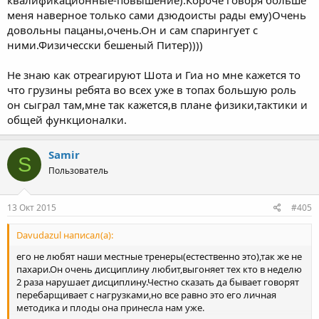
квалификационные-повышение).Короче говоря больше
меня наверное только сами дзюдоисты рады ему)Очень
довольны пацаны,очень.Он и сам спарингует с
ними.Физичесски бешеный Питер))))
Не знаю как отреагируют Шота и Гиа но мне кажется то
что грузины ребята во всех уже в топах большую роль
он сыграл там,мне так кажется,в плане физики,тактики и
общей функционалки.
Samir
S
Пользователь
13 Окт 2015
#405
Davudazul написал(а):
его не любят наши местные тренеры(естественно это),так же не
пахари.Он очень дисциплину любит,выгоняет тех кто в неделю
2 раза нарушает дисциплину.Честно сказать да бывает говорят
перебарщивает с нагрузками,но все равно это его личная
методика и плоды она принесла нам уже.