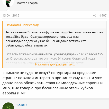
Мастер спорта
13 Окт 2015
#407
Davudazul написал(а):
Ты же знаешь Эльмар кайфуша такой))))Он с ним очень набрал
тогда)Все будет братуха хорошо,очень рад я за
пацанов,молодежка у нас бешеная даже в тяжах есть
ребята,надо обкатывать их.
Вот есть тоже мой земляй Иса Гусейнов,пярень 140 кг весит 195
см.Отвечаю за слова что он чисто 94 своим борится.3 года
подряд он выигрывает респблику ни куда не везут
Нажмите для раскрытия...
пацана,подтянутый такой,физика есть хорошая,надо просто
вывозить туда где есть такие же тяжи в грузию например,ни
в смысле никуда не везут? по турнира за пределами
куда не везут его.Доняр айран кушает)витамины не дают)но
страны? по какой интересно причине? ему же 21 и уже
уже начала Хвала Аллаху.
давно пара обкатывать ставя на молодежные европы и
мир, я не говорю про бесчисленные этапы кубкoв
европы и МТ.
Вот этот Иса
Samir
S