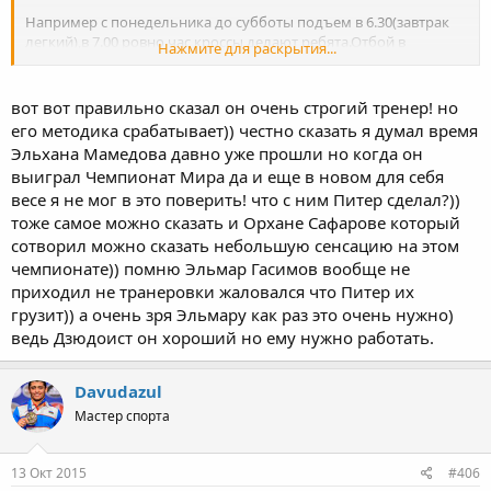
Например с понедельника до субботы подъем в 6.30(завтрак
легкий),в 7.00 ровно час кроссы делают ребята.Отбой в
Нажмите для раскрытия...
11.Нельзя опаздывать.
что мне понравилось в нем,есть азербайджанец парень ЭМиль
вот вот правильно сказал он очень строгий тренер! но
Тахиров тяж он,в России вырос,в школе хорошо
его методика срабатывает)) честно сказать я думал время
учился,английским владеет чисто.Он после того как неудалась
Эльхана Мамедова давно уже прошли но когда он
судьба его в дзюдо,начал где то работать,и как только Питера
выиграл Чемпионат Мира да и еще в новом для себя
вернули,он взял его в себе помощники,Парень то
весе я не мог в это поверить! что с ним Питер сделал?))
молодой,будет набираться опыта у Питера(уже вот в Германию
едет Эмиль на курсы квалификационные-повышение).Короче
тоже самое можно сказать и Орхане Сафарове который
говоря больше меня наверное только сами дзюдоисты рады
сотворил можно сказать небольшую сенсацию на этом
ему)Очень довольны пацаны,очень.Он и сам спарингует с
чемпионате)) помню Эльмар Гасимов вообще не
ними.Физичесски бешеный Питер))))
приходил не транеровки жаловался что Питер их
грузит)) а очень зря Эльмару как раз это очень нужно)
Не знаю как отреагируют Шота и Гиа но мне кажется то что
ведь Дзюдоист он хороший но ему нужно работать.
грузины ребята во всех уже в топах большую роль он сыграл
там,мне так кажется,в плане физики,тактики и общей
функционалки.
Davudazul
Мастер спорта
13 Окт 2015
#406