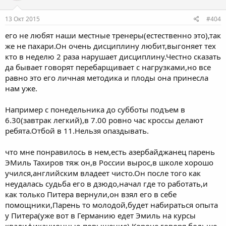
13 Окт 2015
#404
его не любят наши местные тренеры(естественно это),так
же не пахари.Он очень дисциплину любит,выгоняет тех
кто в неделю 2 раза нарушает дисциплину.Честно сказать
да бывает говорят перебарщивает с нагрузками,но все
равно это его личная методика и плоды она принесла
нам уже.
Например с понедельника до субботы подъем в
6.30(завтрак легкий),в 7.00 ровно час кроссы делают
ребята.Отбой в 11.Нельзя опаздывать.
что мне понравилось в нем,есть азербайджанец парень
ЭМиль Тахиров тяж он,в России вырос,в школе хорошо
учился,английским владеет чисто.Он после того как
неудалась судьба его в дзюдо,начал где то работать,и
как только Питера вернули,он взял его в себе
помощники,Парень то молодой,будет набираться опыта
у Питера(уже вот в Германию едет Эмиль на курсы