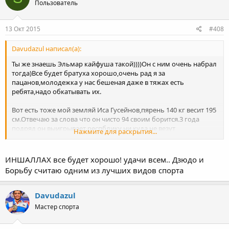
Пользователь
13 Окт 2015
#408
Davudazul написал(а):
Ты же знаешь Эльмар кайфуша такой))))Он с ним очень набрал
тогда)Все будет братуха хорошо,очень рад я за
пацанов,молодежка у нас бешеная даже в тяжах есть
ребята,надо обкатывать их.
Вот есть тоже мой земляй Иса Гусейнов,пярень 140 кг весит 195
см.Отвечаю за слова что он чисто 94 своим борится.3 года
подряд он выигрывает респблику ни куда не везут
Нажмите для раскрытия...
пацана,подтянутый такой,физика есть хорошая,надо просто
вывозить туда где есть такие же тяжи в грузию например,ни
куда не везут его.Доняр айран кушает)витамины не дают)но
ИНШАЛЛАХ все будет хорошо! удачи всем.. Дзюдо и
уже начала Хвала Аллаху.
Борьбу считаю одним из лучших видов спорта
Вот этот Иса
Davudazul
Мастер спорта