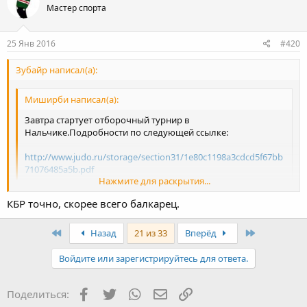
Мастер спорта
25 Янв 2016
#420
Зубайр написал(а):
Миширби написал(а):
Завтра стартует отборочный турнир в
Нальчике.Подробности по следующей ссылке:
http://www.judo.ru/storage/section31/1e80c1198a3cdcd5f67bb
71076485a5b.pdf
Нажмите для раскрытия...
Закончился.
КБР точно, скорее всего балкарец.
60 кг. 1. Лабазанов - Даг.
Нажмите для раскрытия...
2.Тадевосян - Осет
3. Дохов - Адыг
First
Last
Назад
21 из 33
Вперёд
3.Магомедхаджиев - Чеч.
66 кг 1. Межидов - Чеч
Войдите или зарегистрируйтесь для ответа.
2.Шевченко - Осет
3.Муталиев - Инг
3. Адаев - Чеч
Facebook
Twitter
WhatsApp
Электронная почта
Ссылка
Поделиться:
73 кг. 1. Гехаев -Чеч