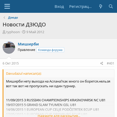
Вход
Регистрация
Дзюдо
Новости ДЗЮДО
А
Д
typhoon
9 Май 2012
в
а
т
т
Миширби
о
а
Правление
Команда форума
р
н
т
а
е
ч
6 Окт 2015
#401
м
а
ы
л
Davudazul написал(а):
а
Миширби нету выхода на Аслана?как много он борется.нельзя
вот так вот не пропускать ни один турнир.
11/09/2015 3 RUSSIAN CHAMPIONSHIPS KRASNOYARSK NC U81
19/07/2015 5 GRAND SLAM TYUMEN GSL U81
14/06/2015 1 EUROPEAN CUP CELJE PODČETRTEK ECUP U81
17/05/2015 1 EUROPEAN CUP ORENBURG ECUP U81
Нажмите для раскрытия...