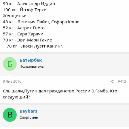
90 кг - Александр Иддир
100 кг - Йозеф Терхе.
Женщины:
48 кг - Летиция Пайет, Сефора Коше
52 кг - Астрит Гнето
57 кг - Сара Харачи
70 кг - Эви-Мари Гахие
+ 78 кг - Люси Луэтт-Канинг.
Батырбек
Б
Пользователь
8 Янв 2016
#413
Слышали,Путин дал гражданство России Э.Гамба, Кто
следующий?
Beybars
B
Спортсмен