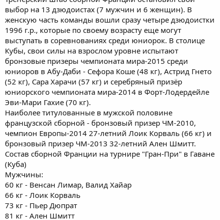
выбор на 13 дзюдоистах (7 мужчин и 6 женщин). В
женскую часть команды вошли сразу четыре дзюдоистки
1996 г.р., которые по своему возрасту еще могут
выступать в соревнованиях среди юниорок. В столице
Кубы, свои силы на взрослом уровне испытают
бронзовые призеры чемпионата мира-2015 среди
юниоров в Абу-Даби - Сефора Коше (48 кг), Астрид Гнето
(52 кг), Сара Харачи (57 кг) и серебряный призёр
юниорского чемпионата мира-2014 в Форт-Лодердейле
Эви-Мари Гахие (70 кг).
Наиболее титулованные в мужской половине
французской сборной - бронзовый призер ЧМ-2010,
чемпион Европы-2014 27-летний Лоик Корваль (66 кг) и
бронзовый призер ЧМ-2013 32-летний Ален Шмитт.
Состав сборной Франции на турнире "Гран-При" в Гаване
(Куба)
Мужчины:
60 кг - Венсан Лимар, Валид Хайар
66 кг - Лоик Корваль
73 кг - Пьер Дюпрат
81 кг - Ален Шмитт