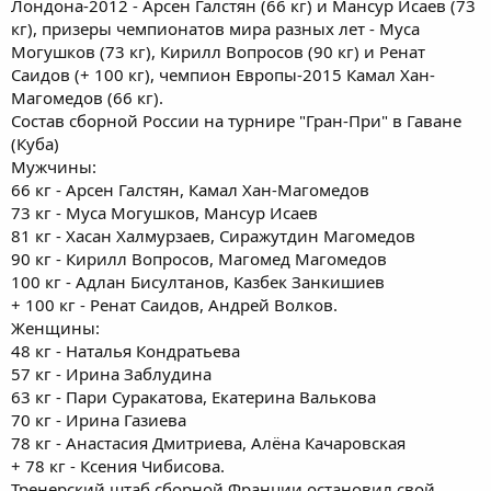
Лондона-2012 - Арсен Галстян (66 кг) и Мансур Исаев (73
кг), призеры чемпионатов мира разных лет - Муса
Могушков (73 кг), Кирилл Вопросов (90 кг) и Ренат
Саидов (+ 100 кг), чемпион Европы-2015 Камал Хан-
Магомедов (66 кг).
Состав сборной России на турнире "Гран-При" в Гаване
(Куба)
Мужчины:
66 кг - Арсен Галстян, Камал Хан-Магомедов
73 кг - Муса Могушков, Мансур Исаев
81 кг - Хасан Халмурзаев, Сиражутдин Магомедов
90 кг - Кирилл Вопросов, Магомед Магомедов
100 кг - Адлан Бисултанов, Казбек Занкишиев
+ 100 кг - Ренат Саидов, Андрей Волков.
Женщины:
48 кг - Наталья Кондратьева
57 кг - Ирина Заблудина
63 кг - Пари Суракатова, Екатерина Валькова
70 кг - Ирина Газиева
78 кг - Анастасия Дмитриева, Алёна Качаровская
+ 78 кг - Ксения Чибисова.
Тренерский штаб сборной Франции остановил свой