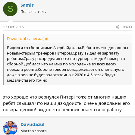
Samir
S
Пользователь
13 Окт 2015
#403
Davudazul написал(а):
Видился со сборниками Азербайджана.Ребята очень довольны
новым-старым тренеров Питером.Сразу выделил зарплату
ребятам.Сразу распределил всех по турнира аж до 6 номера в
сборной.Добился что на мир по молодежке во всех весах
поехали ребята.Короче говоря обнадеживает он очень,пусть
даже в рио не будет золота,точно к 2020 в 4-5 весах будут
медалисты это точно
это хорошо что вернулся Питер! тоже от многих наших
ребят слышал что наши дзюдоисты очень довольны его
возвращению! видно что человек знает свою работу
Davudazul
Мастер спорта