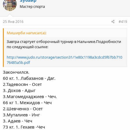
Зубайр
Мастер спорта
25 Янв 2016
#419
Миширби написал(а):
Завтра стартует отборочный турнир в Нальчике.Подробности
по следующей ссылке:
http://www.judo.ru/storage/section31/1e80c1198a3cdcd5f67bb710
76485a5b.pdf
Закончился.
60 кг. 1. Лабазанов - Даг.
2.Тадевосян - Осет
3. Дохов - Адыг
3.Магомедхаджиев - Чеч.
66 кг 1. Межидов - Чеч
2.Шевченко - Осет
3.Муталиев - Инг
3. Адаев - Чеч
73 кг. 1. Гехаев -Чеч