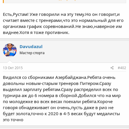
02/04/2015 1 RUSSIAN U23 CHAMPIONSHIPS TYUMEN N23 U81
15/03/2015 3 AFRICAN OPEN CASABLANCA WCUP U81
Есть,Рустам! Уже говорили на эту тему.Но он говорит,и
считает вместе с тренерами,что это нормальный для его
это еще не считая российские турниры
организма график соревнований.Не знаю,наверное им
виднее.Хотя я тоже противник.
Davudazul
Мастер спорта
13 Окт 2015
#402
Видился со сборниками Азербайджана.Ребята очень
довольны новым-старым тренеров Питером.Сразу
выделил зарплату ребятам.Сразу распределил всех по
турнира аж до 6 номера в сборной.Добился что на мир
по молодежке во всех весах поехали ребята.Короче
говоря обнадеживает он очень,пусть даже в рио не
будет золота,точно к 2020 в 4-5 весах будут медалисты
это точно