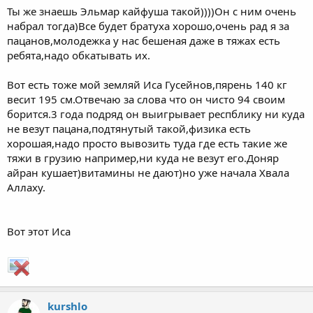
Ты же знаешь Эльмар кайфуша такой))))Он с ним очень
набрал тогда)Все будет братуха хорошо,очень рад я за
пацанов,молодежка у нас бешеная даже в тяжах есть
ребята,надо обкатывать их.
Вот есть тоже мой земляй Иса Гусейнов,пярень 140 кг
весит 195 см.Отвечаю за слова что он чисто 94 своим
борится.3 года подряд он выигрывает респблику ни куда
не везут пацана,подтянутый такой,физика есть
хорошая,надо просто вывозить туда где есть такие же
тяжи в грузию например,ни куда не везут его.Доняр
айран кушает)витамины не дают)но уже начала Хвала
Аллаху.
Вот этот Иса
kurshlo