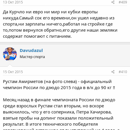
13 Окт 2015
#409
Да Курчло ни евро ни мир ни кубки европы
никуда.Самый сок его времени,он ушел недавно из
спорта,ни зарплаты ничего,работал на стройке где
то,потом вернулся обратно,его другие наши земляки
содержат помогают с питанием.
Davudazul
Мастер спорта
15 Окт 2015
#410
Рустам Амирметов (на фото слева) - официальный
чемпион России по дзюдо 2015 года в в/к до 90 кг ‼
Месяц назад в финале чемпионата России по дзюдо
среди взрослых Рустам стал вторым, но вскоре
выяснилось, что у его соперника, Петра Хачирова,
взятые пробы на допинг показали положительный
результат. В итоге технического победителя
соревнований остранили от выступлений на 4 года, а