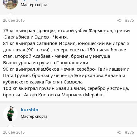
Мастер спорта
26 Сен 2015
#375
73 кг выиграл француз, второй узбек Фармонов, третьи
-Эдельбиев и Эдиев - Чечня.
81 кг выиграл Сагаипов Исраил, юношеский выиграл 3
дня назад (90 тысяч) , теперь ещё на 150 тысяч богаче
стал. Второй Асабаев - Чечня, бронзы у ингуша
Вышегурова и грузина Папунашвили.
90 кг выиграл Жамбеков Чечня, серебро- Гвиниашвили
Пата Грузия, бронзы у чеченца Эскирханова Адлана и
кубанского казака Галстян Самвела
100 кг выиграл грузин Заалишвили, серебро у эстонца,
бронзы - Асхаб Костоев и Маргиева Мераба.
kurshlo
Мастер спорта
26 Сен 2015
#376