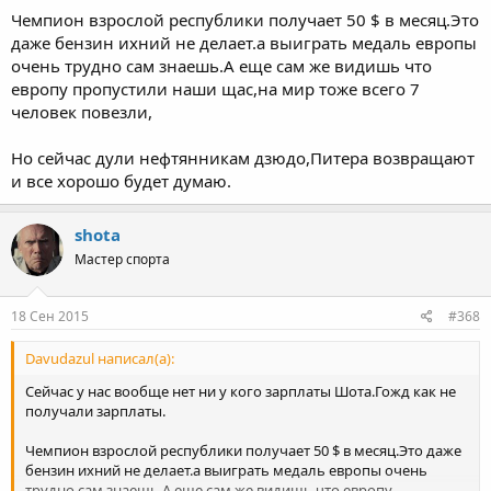
Чемпион взрослой республики получает 50 $ в месяц.Это
даже бензин ихний не делает.а выиграть медаль европы
очень трудно сам знаешь.А еще сам же видишь что
европу пропустили наши щас,на мир тоже всего 7
человек повезли,
Но сейчас дули нефтянникам дзюдо,Питера возвращают
и все хорошо будет думаю.
shota
Мастер спорта
18 Сен 2015
#368
Davudazul написал(а):
Сейчас у нас вообще нет ни у кого зарплаты Шота.Гожд как не
получали зарплаты.
Чемпион взрослой республики получает 50 $ в месяц.Это даже
бензин ихний не делает.а выиграть медаль европы очень
трудно сам знаешь.А еще сам же видишь что европу