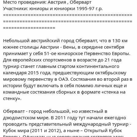
Место проведения: Австрия , Оберварт
Участники: юниоры и юниорки 1995-97 г.р.
===============================================
===============================================
===================
Небольшой австрийский город Обервалт, что в 130 км
южнее столицы Австрии - Вены, в середине сентября
принимает у себя 51-ое юниорское Первенство Европы.
Для европейских спортсменов в возрасте до 21 года
турнир станет главным стартом континентального
календаря 2015 года, предшествующим октябрьскому
мировому первенству в ОАЭ. Состязания во второй раз в
истории будут включать в себя помимо личных еще и
командные состязания сборных в формате «стенка на
стенку».
Обервалт - город небольшой, но известный в
дзюдоистском мире. В 2011 году тут начали ежегодно
проводить представительный международный турнир -
Кубок мира (2011 и 2012), а ныне – Открытый Кубок
Европы. Официальные соревнования состоятся здесь