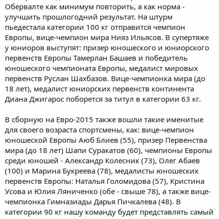
Обервалте как минимум повторить, а как норма -
улучшить прошлогодний результат. На штурм
пьедестала категории 100 кг отправится чемпион
Европы, вице-чемпион мира Нияз Ильясов. В супертяже
у юниоров выступят: призер юношеского и юниорского
первенств Европы Тамерлан Башаев и победитель
юношеского чемпионата Европы, медалист мировых
первенств Руслан Шахбазов. Вице-чемпионка мира (до
18 лет), медалист юниорских первенств континента
Диана Джигарос поборется за титул в категории 63 кг.
В сборную на Евро-2015 также вошли такие именитые
для своего возраста спортсмены, как: вице-чемпион
юношеской Европы Аюб Блиев (55), призер Первенства
мира (до 18 лет) Шапи Суракатов (60), чемпионы Европы
среди юношей - Александр Колесник (73), Олег Абаев
(100) и Марина Букреева (78), медалисты юношеских
первенств Европы: Наталья Голомидова (57), Кристина
Усова и Юлия Ляниченко (обе - свыше 78), а также вице-
чемпионка Гимназиады Дарья Пичкалева (48). В
категории 90 кг нашу команду будет представлять самый