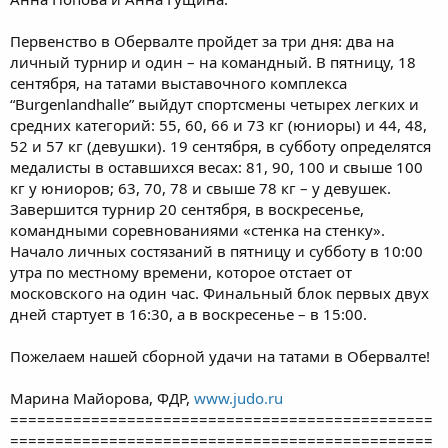
Первенство в Обервалте пройдет за три дня: два на
личный турнир и один – на командный. В пятницу, 18
сентября, на татами выставочного комплекса
“Burgenlandhalle” выйдут спортсмены четырех легких и
средних категорий: 55, 60, 66 и 73 кг (юниоры) и 44, 48,
52 и 57 кг (девушки). 19 сентября, в субботу определятся
медалисты в оставшихся весах: 81, 90, 100 и свыше 100
кг у юниоров; 63, 70, 78 и свыше 78 кг – у девушек.
Завершится турнир 20 сентября, в воскресенье,
командными соревнованиями «стенка на стенку».
Начало личных состязаний в пятницу и субботу в 10:00
утра по местному времени, которое отстает от
московского на один час. Финальный блок первых двух
дней стартует в 16:30, а в воскресенье – в 15:00.
Пожелаем нашей сборной удачи на татами в Обервалте!
Марина Майорова, ФДР,
www.judo.ru
===============================================
===============================================