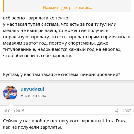
Нажмите для раскрытия...
Зарплата...
всё верно - зарплата конечно.
Нажмите для раскрытия...
А я жду Шапи Суракатова победу.Давно не боролся на высшем
у нас такая тупая система, что есть за год титул или
уровне.
медаль не выигрываеш, то можеш не получить
норальную зарплату, то есть зарплата прямо привязана к
медалям за этот год. поэтому спортсмены, даже
титулованные, надрываются каждый год на европах,
чтоб обеспечить себе зарплату.
Рустам, у вас там такая же система финансирования?
Davudazul
Мастер спорта
18 Сен 2015
#367
Сейчас у нас вообще нет ни у кого зарплаты Шота.Гожд
как не получали зарплаты.