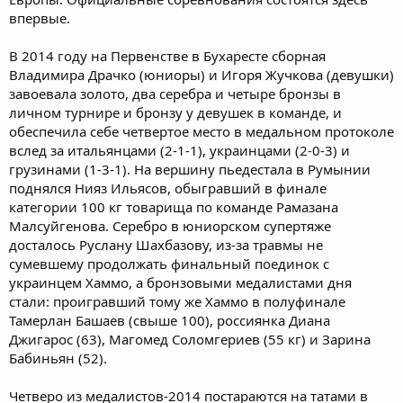
впервые.
В 2014 году на Первенстве в Бухаресте сборная
Владимира Драчко (юниоры) и Игоря Жучкова (девушки)
завоевала золото, два серебра и четыре бронзы в
личном турнире и бронзу у девушек в команде, и
обеспечила себе четвертое место в медальном протоколе
вслед за итальянцами (2-1-1), украинцами (2-0-3) и
грузинами (1-3-1). На вершину пьедестала в Румынии
поднялся Нияз Ильясов, обыгравший в финале
категории 100 кг товарища по команде Рамазана
Малсуйгенова. Серебро в юниорском супертяже
досталось Руслану Шахбазову, из-за травмы не
сумевшему продолжать финальный поединок с
украинцем Хаммо, а бронзовыми медалистами дня
стали: проигравший тому же Хаммо в полуфинале
Тамерлан Башаев (свыше 100), россиянка Диана
Джигарос (63), Магомед Соломгериев (55 кг) и Зарина
Бабиньян (52).
Четверо из медалистов-2014 постараются на татами в