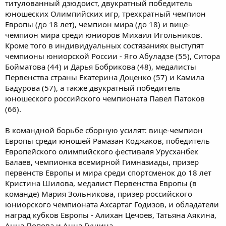
титулованный дзюдоист, двукратный победитель
юношеских Олимпийских игр, трехкратный чемпион
Европы (до 18 лет), чемпион мира (до 18) и вице-
чемпион мира среди юниоров Михаил Игольников.
Кроме того в индивидуальных состязаниях выступят
чемпионы юниорской России - Яго Абуладзе (55), Ситора
Бойматова (44) и Дарья Бобрикова (48), медалисты
Первенства страны Екатерина Доценко (57) и Камила
Бадурова (57), а также двукратный победитель
юношеского российского чемпионата Павел Патоков
(66).
В командной борьбе сборную усилят: вице-чемпион
Европы среди юношей Рамазан Коджаков, победитель
Европейского олимпийского фестиваля Урусханбек
Балаев, чемпионка всемирной Гимназиады, призер
первенств Европы и мира среди спортсменок до 18 лет
Кристина Шилова, медалист Первенства Европы (в
команде) Мария Зольникова, призер российского
юниорского чемпионата Ахсартаг Годизов, и обладатели
наград кубков Европы - Алихан Цечоев, Татьяна Аякина,
Анна Попова и Анна Гущина.