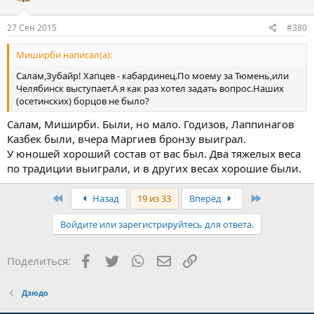
27 Сен 2015
#380
Миширби написал(а):
Салам,Зубайр! Хапцев - кабардинец.По моему за Тюмень,или
Челябинск выступает.А я как раз хотел задать вопрос.Наших
(осетинских) борцов не было?
Салам, Миширби. Были, но мало. Годизов, Лаппинагов
Казбек были, вчера Маргиев бронзу выиграл.
У юношей хороший состав от вас был. Два тяжелых веса
по традиции выиграли, и в других весах хорошие были.
First
Last
Назад
19 из 33
Вперёд
Войдите или зарегистрируйтесь для ответа.
Facebook
Twitter
WhatsApp
Электронная почта
Ссылка
Поделиться:
Дзюдо