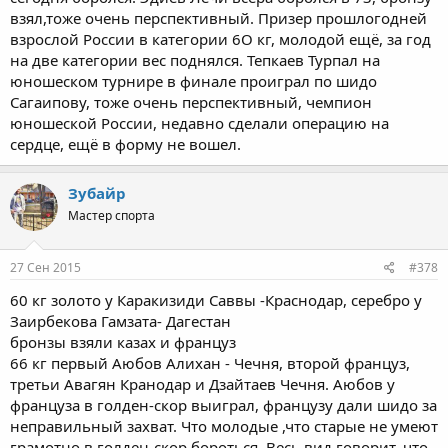
взял,тоже очень перспективный. Призер прошлогодней
взрослой России в категории 6О кг, молодой ещё, за год
на две категории вес поднялся. Тепкаев Турпал на
юношеском турнире в финале проиграл по шидо
Сагаипову, тоже очень перспективный, чемпион
юношеской России, недавно сделали операцию на
сердце, ещё в форму не вошел.
Зубайр
Мастер спорта
27 Сен 2015
#378
60 кг золото у Каракизиди Саввы -Краснодар, серебро у
Заирбекова Гамзата- Дагестан
бронзы взяли казах и француз
66 кг первый Аюбов Алихан - Чечня, второй француз,
третьи Авагян Кранодар и Дзайтаев Чечня. Аюбов у
француза в голден-скор выиграл, французу дали шидо за
неправильный захват. Что молодые ,что старые не умеют
грамотно в голден-скор бороться. Весь вид говорит, что