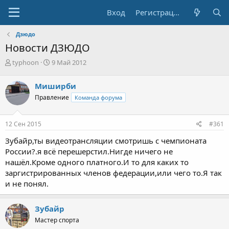
Вход
Регистрация
Дзюдо
Новости ДЗЮДО
А
Д
typhoon
9 Май 2012
в
а
т
т
Миширби
о
а
Правление
Команда форума
р
н
т
а
е
ч
12 Сен 2015
#361
м
а
ы
л
Зубайр,ты видеотрансляции смотришь с чемпионата
а
России?.я всё перешерстил.Нигде ничего не
нашёл.Кроме одного платного.И то для каких то
заргистрированных членов федерации,или чего то.Я так
и не понял.
Зубайр
Мастер спорта