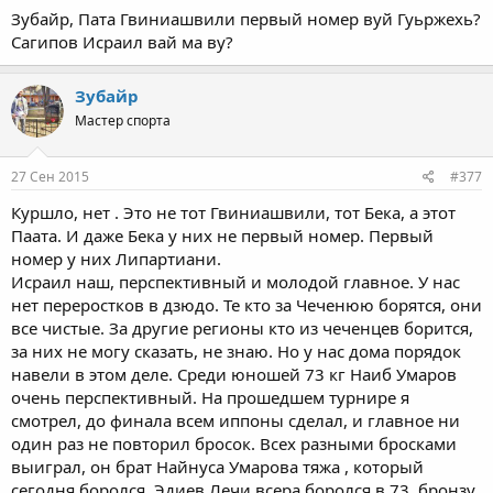
Зубайр, Пата Гвиниашвили первый номер вуй Гуьржехь?
Сагипов Исраил вай ма ву?
Зубайр
Мастер спорта
27 Сен 2015
#377
Куршло, нет . Это не тот Гвиниашвили, тот Бека, а этот
Паата. И даже Бека у них не первый номер. Первый
номер у них Липартиани.
Исраил наш, перспективный и молодой главное. У нас
нет переростков в дзюдо. Те кто за Чеченюю борятся, они
все чистые. За другие регионы кто из чеченцев борится,
за них не могу сказать, не знаю. Но у нас дома порядок
навели в этом деле. Среди юношей 73 кг Наиб Умаров
очень перспективный. На прошедшем турнире я
смотрел, до финала всем иппоны сделал, и главное ни
один раз не повторил бросок. Всех разными бросками
выиграл, он брат Найнуса Умарова тяжа , который
сегодня боролся. Эдиев Лечи всера боролся в 73, бронзу