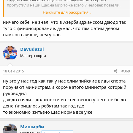
пропустили наши щас,на мир тоже всего 7 человек повезли,
Нажмите для раскрытия...
Но сейчас дули нефтянникам дзюдо,Питера возвращают и все
хорошо будет думаю.
ничего себе! не знал, что в Азербаиджанском дзюдо так
туго с финансирование. думал, что там с этим делом
намного лучше, чем у нас.
Davudazul
Мастер спорта
18 Сен 2015
#369
ну это у нас год как так.у нас олимпийские виды спорта
поручают министрам.и короче этого министра который
руководил
дзюдо сняли с должности и естественно у него не было
денен)пришлось ребятам так год где
то экономно жить)но щас норма все уже
Миширби