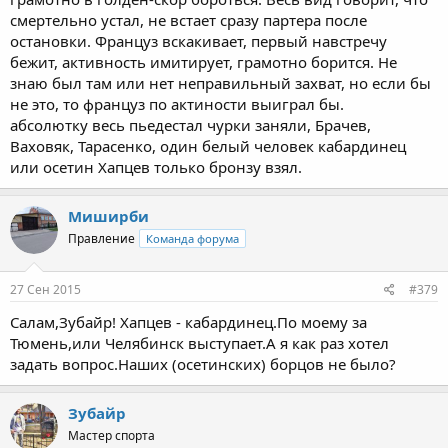
смертельно устал, не встает сразу партера после
остановки. Француз вскакивает, первый навстречу
бежит, активность имитирует, грамотно борится. Не
знаю был там или нет неправильный захват, но если бы
не это, то француз по актиности выиграл бы.
абсолютку весь пьедестал чурки заняли, Брачев,
Ваховяк, Тарасенко, один белый человек кабардинец
или осетин Хапцев только бронзу взял.
Миширби
Правление
Команда форума
27 Сен 2015
#379
Салам,Зубайр! Хапцев - кабардинец.По моему за
Тюмень,или Челябинск выступает.А я как раз хотел
задать вопрос.Наших (осетинских) борцов не было?
Зубайр
Мастер спорта