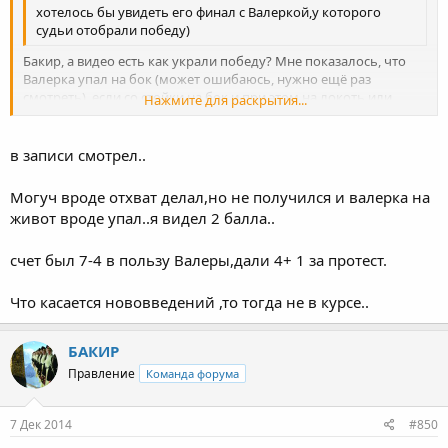
хотелось бы увидеть его финал с Валеркой,у которого
судьи отобрали победу)
Бакир, а видео есть как украли победу? Мне показалось, что
Валерка упал на бок (может ошибаюсь, нужно ещё раз
смотреть), если со стойки на бок и при этом на локоть или
Нажмите для раскрытия...
выше локтя независимо от амплитуды, то чистые четыре
балла. Так объяснял мне судья при спорном моменте,
Нажмите для раскрытия...
возникшем недавно на первенстве Дагестана среди
в записи смотрел..
школьников. А этот момент с Валеркой и Могучем надо
пересмотреть и высказать своё мнение.
Могуч вроде отхват делал,но не получился и валерка на
живот вроде упал..я видел 2 балла..
счет был 7-4 в пользу Валеры,дали 4+ 1 за протест.
Что касается нововведений ,то тогда не в курсе..
БАКИР
Правление
Команда форума
7 Дек 2014
#850