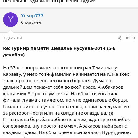
не больше. Удивило это решение судьи!
Yusup777
Y
Спортсмен
7 Дек 2014
#858
Re: Турнир памяти Шевалье Нусуева-2014 (5-6
декабря)
На 57 кг- понравился тот кто проиграл Темирлану
Караеву, у него тоже фамилия начинается на К. Не всех
знаю просто, очень технично боролся! Думаю в
дальнейшем покажет себя во всей красе. А Абакаров
красавчик!!! Просто умничка! На 61 кг- очень ждал
финала Имама с Гамлетом, по мне одинаковые борцы.
Гамлет намного лучше Пншатлова, проиграл думаю из-
за расторопности или на свидание опаздывал))).
Пншатлова борьба вообще не о чем, ждет тупо ошибок
соперников...ну просто не о чем. Абакаров набирает с
каждым годом. На 65 кг очень понравился Нурутдинов,