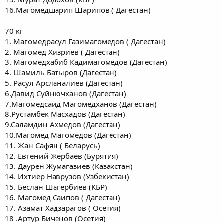
16.Магомедшарип Шарипов ( Дагестан)
70 кг
1. Магомедрасул Газимагомедов ( Дагестан)
2. Магомед Хизриев ( Дагестан)
3. Магомедхабиб Кадимагомедов (Дагестан)
4. Шамиль Батыров (Дагестан)
5. Расул Арсланалиев (Дагестан)
6.Давид Суйнючханов (Дагестан)
7.Магомедсаид Магомедханов (Дагестан)
8.Рустамбек Масхадов (Дагестан)
9.Саламдин Ахмедов (Дагестан)
10.Магомед Магомедов (Дагестан)
11. Жан Сафян ( Беларусь)
12. Евгений Жербаев (Бурятия)
13. Даурен Жумагазиев (Казахстан)
14. Ихтиёр Наврузов (Узбекистан)
15. Беслан Шагербиев (КБР)
16. Магомед Саипов ( Дагестан)
17. Азамат Хадзарагов ( Осетия)
18 .Артур Биченов (Осетия)