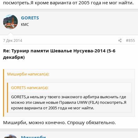
ФИЛА (новое название не помню) :-) Я ему только что звонил
посмотреть.Я кроме варианта от 2005 года не мог найти.
смутил,надо снова смотреть :-)
он то же самое повторил.
Нажмите для раскрытия...
GORETS
КМС
7 Дек 2014
#855
Re: Турнир памяти Шевалье Нусуева-2014 (5-6
декабря)
Миширби написал(а):
GORETS написал(а):
GORETS,а нельзя у твоего знакомого арбитра выяснить где
можно эти самые новые Правила UWW (FILA) посмотреть.Я
кроме варианта от 2005 года не мог найти.
Миширби, можно конечно. Спрошу обязательно.
Миширби