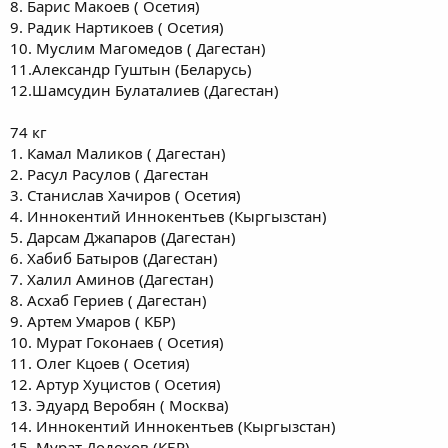
8. Барис Макоев ( Осетия)
9. Радик Нартикоев ( Осетия)
10. Муслим Магомедов ( Дагестан)
11.Александр Гуштын (Беларусь)
12.Шамсудин Булаталиев (Дагестан)
74 кг
1. Камал Маликов ( Дагестан)
2. Расул Расулов ( Дагестан
3. Станислав Хачиров ( Осетия)
4. Иннокентий Иннокентьев (Кыргызстан)
5. Дарсам Джапаров (Дагестан)
6. Хабиб Батыров (Дагестан)
7. Халил Аминов (Дагестан)
8. Асхаб Гериев ( Дагестан)
9. Артем Умаров ( КБР)
10. Мурат Гоконаев ( Осетия)
11. Олег Кцоев ( Осетия)
12. Артур Хуцистов ( Осетия)
13. Эдуард Веробян ( Москва)
14. Иннокентий Иннокентьев (Кыргызстан)
15. Мурат Додохов (КБР)