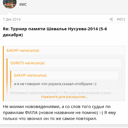
КМС
7 Дек 2014
#853
Re: Турнир памяти Шевалье Нусуева-2014 (5-6
декабря)
БАКИР написал(а):
GORETS написал(а):
БАКИР написал(а):
и я не говорил что украли,сказал-отобрали :-)
Исправил администратор? :-) Лучше своё мнение скажи
Нажмите для раскрытия...
было или нет?
Не моими нововедениями, а со слов того судьи по
Я считал что не было,но ты своими новвоведениями меня
Нажмите для раскрытия...
правилам ФИЛА (новое название не помню) :-) Я ему
смутил,надо снова смотреть :-)
только что звонил он то же самое повторил.
Нажмите для раскрытия...