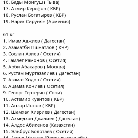
16. Бады Монгуш ( Тыва)
17. Атмир Керефов ( КБР)
18. Руслан Богатырев ( КБР)
19. Нарек Сирунян (Армения)
61 кг
1. Имам Аджиев ( Дагестан)
2. Азаматби Пшнатлов ( КЧР)
3. Сослан Азиев ( Осетия)
4. Гамлет Рамонов ( Осетия)
5. Арби Абакаров ( Москва)
6. Рустам Муртазалиев ( Дагестан)
7. Азамат Ходов ( Осетия)
8. Ацамаз Кониев ( Осетия)
9. Геворг Тертерян ( Сочи)
10. Астемир Куантов ( КБР)
11. Анзор Ионов ( КБР)
12. Шамхал Хизриев ( Дагестан)
13. Ахмедхан Джалиев ( Дагестан)
14. Алдос Абикенов (Казахстан)
15. Эльбрус Болотаев ( Осетия)
16. Артур Мамуев (Воронежская обл)