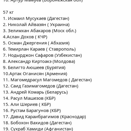
57 кг
1. Исмаил Мусукаев (Дагестан)
2. Николай Айвазян ( Украина)
3. Зелимхан Абакаров (Моск обл.)
4.Аслан Дохов ( КЧР)
5. Осман Джергения ( Абхазия)
6. Темирлан Караев ( Ставрополь)
7. Нодырджон Сафаров (Узбекистан)
8. Александр Киртоакэ (Молдова)
9. Белигто Аюшеев (Бурятия)
10.Артак Оганисян (Армения)
11. Магомедрасул Магомедов ( Дагестан)
12. Саид Газимагомедов (Дагестан)
13. Андрей Комарь (Беларусь)
14. Расул Машезов (КБР)
15. Али Шериев ( КБР)
16. Рустам Барагунов (КБР)
17. Давид Караибрагимов (Краснодар)
18. Бобохон Вахидов (Дагестан)
19. Сухраб Хамиди (Афганистан)