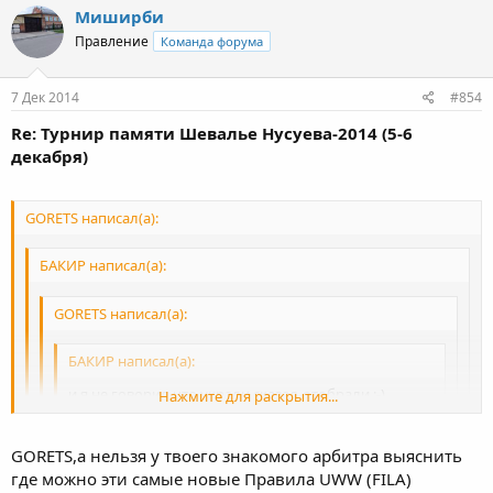
Миширби
Правление
Команда форума
7 Дек 2014
#854
Re: Турнир памяти Шевалье Нусуева-2014 (5-6
декабря)
GORETS написал(а):
БАКИР написал(а):
GORETS написал(а):
БАКИР написал(а):
и я не говорил что украли,сказал-отобрали :-)
Нажмите для раскрытия...
Исправил администратор? :-) Лучше своё мнение скажи
Нажмите для раскрытия...
было или нет?
GORETS,а нельзя у твоего знакомого арбитра выяснить
где можно эти самые новые Правила UWW (FILA)
Не моими нововедениями, а со слов того судьи по правилам
Я считал что не было,но ты своими новвоведениями меня
Нажмите для раскрытия...