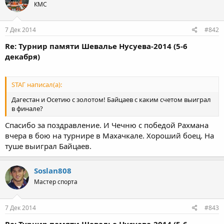
КМС
7 Дек 2014
#842
Re: Турнир памяти Шевалье Нусуева-2014 (5-6
декабря)
STAГ написал(а):
Дагестан и Осетию с золотом! Байцаев с каким счетом выиграл
в финале?
Спасибо за поздравление. И Чечню с победой Рахмана
вчера в бою на турнире в Махачкале. Хороший боец. На
туше выиграл Байцаев.
Soslan808
Мастер спорта
7 Дек 2014
#843
Re: Турнир памяти Шевалье Нусуева-2014 (5-6