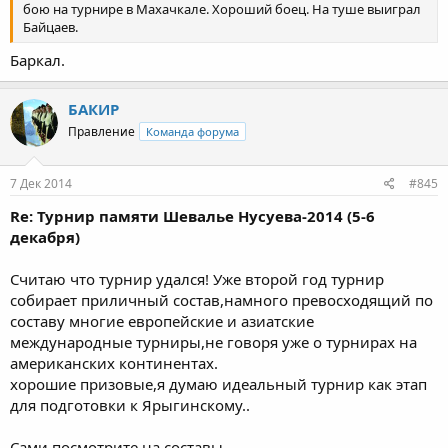
бою на турнире в Махачкале. Хороший боец. На туше выиграл
Байцаев.
Баркал.
БАКИР
Правление
Команда форума
7 Дек 2014
#845
Re: Турнир памяти Шевалье Нусуева-2014 (5-6
декабря)
Считаю что турнир удался! Уже второй год турнир
собирает приличный состав,намного превосходящий по
составу многие европейские и азиатские
международные турниры,не говоря уже о турнирах на
американских континентах.
хорошие призовые,я думаю идеальный турнир как этап
для подготовки к Ярыгинскому..
Сами посмотрите на составы..