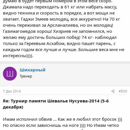
думаю в будет первым номером в этом весе скоро.
Джамала надо переходить в 61 кг или набрать массу,
видно техника и скорость в порядке, а вот мощи не
хватает. Гаджи Эмеев молодец, все аккуратно! На 70 кг
очень переживал за Арсланалиева, но он молодец!
Газимагомедов хорош! Хизриев не запомнился, но
желаю ему достичь больших побед! 74 кг- наблюдал
только за Гереевым Асхабом, видно пашет парень, с
каждым годом все лучше и лучше. Большие веса мне не
интересны)))).
Шикарный
Ш
Тренер
7 Дек 2014
#859
Re: Турнир памяти Шевалье Нусуева-2014 (5-6
декабря)
Имам исполнил обвив ... Как же я любил этот бросок )))
Но опасно если зависнишь на ноге )))) Но Имам четко