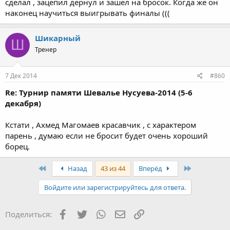
сделал , зацепил дернул и зашел на бросок. Когда же он
наконец научиться выигрывать финалы (((
Шикарный
Ш
Тренер
7 Дек 2014
#860
Re: Турнир памяти Шевалье Нусуева-2014 (5-6
декабря)
Кстати , Ахмед Магомаев красавчик , с характером
парень , думаю если не бросит будет очень хороший
борец.
First
Last
Назад
43 из 44
Вперёд
Войдите или зарегистрируйтесь для ответа.
Facebook
Twitter
WhatsApp
Электронная почта
Ссылка
Поделиться: