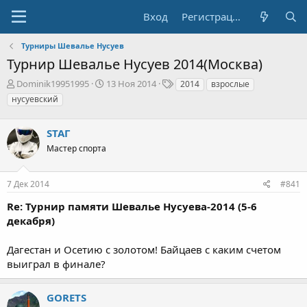
Вход
Регистрация
Турниры Шевалье Нусуев
Турнир Шевалье Нусуев 2014(Москва)
А
Д
Т
Dominik19951995
13 Ноя 2014
2014
взрослые
в
а
е
нусуевский
т
т
г
о
а
и
р
STAГ
н
т
а
Мастер спорта
е
ч
м
а
ы
л
7 Дек 2014
#841
а
Re: Турнир памяти Шевалье Нусуева-2014 (5-6
декабря)
Дагестан и Осетию с золотом! Байцаев с каким счетом
выиграл в финале?
GORETS