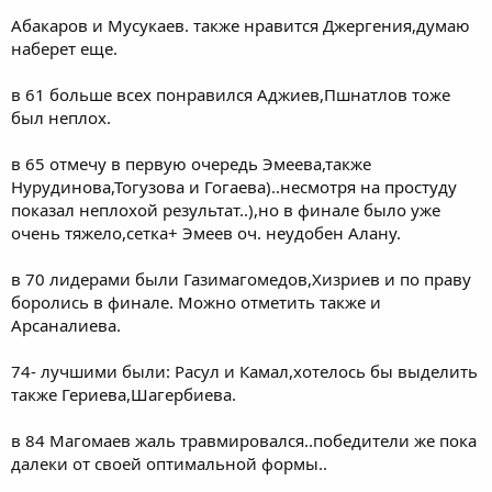
Абакаров и Мусукаев. также нравится Джергения,думаю
наберет еще.
в 61 больше всех понравился Аджиев,Пшнатлов тоже
был неплох.
в 65 отмечу в первую очередь Эмеева,также
Нурудинова,Тогузова и Гогаева)..несмотря на простуду
показал неплохой результат..),но в финале было уже
очень тяжело,сетка+ Эмеев оч. неудобен Алану.
в 70 лидерами были Газимагомедов,Хизриев и по праву
боролись в финале. Можно отметить также и
Арсаналиева.
74- лучшими были: Расул и Камал,хотелось бы выделить
также Гериева,Шагербиева.
в 84 Магомаев жаль травмировался..победители же пока
далеки от своей оптимальной формы..