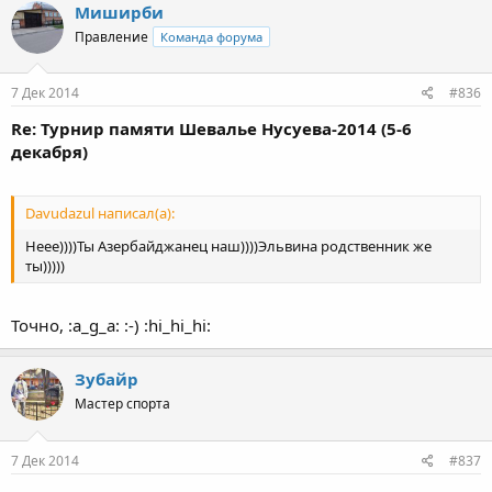
Миширби
Правление
Команда форума
7 Дек 2014
#836
Re: Турнир памяти Шевалье Нусуева-2014 (5-6
декабря)
Davudazul написал(а):
Неее))))Ты Азербайджанец наш))))Эльвина родственник же
ты)))))
Точно, :a_g_a: :-) :hi_hi_hi:
Зубайр
Мастер спорта
7 Дек 2014
#837