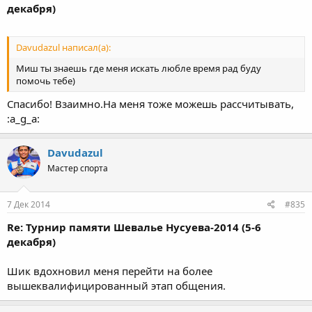
декабря)
Davudazul написал(а):
Миш ты знаешь где меня искать любле время рад буду
помочь тебе)
Спасибо! Взаимно.На меня тоже можешь рассчитывать,
:a_g_a:
Davudazul
Мастер спорта
7 Дек 2014
#835
Re: Турнир памяти Шевалье Нусуева-2014 (5-6
декабря)
Шик вдохновил меня перейти на более
вышеквалифицированный этап общения.