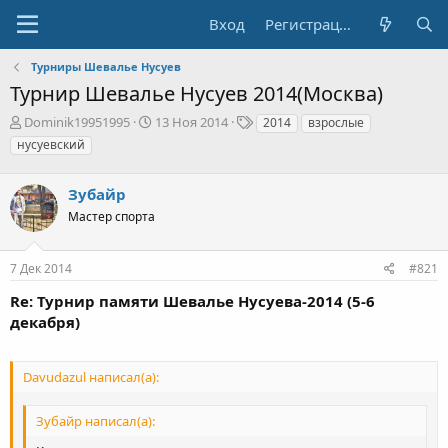
Вход
Регистрация
Турниры Шевалье Нусуев
Турнир Шевалье Нусуев 2014(Москва)
А
Д
Т
Dominik19951995
13 Ноя 2014
2014
взрослые
в
а
е
нусуевский
т
т
г
о
а
и
р
Зубайр
н
т
а
Мастер спорта
е
ч
м
а
ы
л
7 Дек 2014
#821
а
Re: Турнир памяти Шевалье Нусуева-2014 (5-6
декабря)
Davudazul написал(а):
Зубайр написал(а):