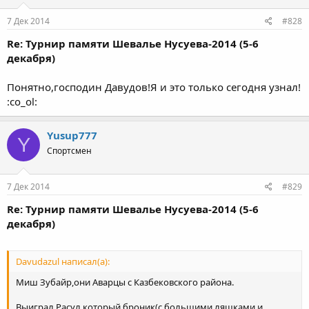
7 Дек 2014
#828
Re: Турнир памяти Шевалье Нусуева-2014 (5-6
декабря)
Понятно,господин Давудов!Я и это только сегодня узнал!
:co_ol:
Yusup777
Y
Спортсмен
7 Дек 2014
#829
Re: Турнир памяти Шевалье Нусуева-2014 (5-6
декабря)
Davudazul написал(а):
Миш Зубайр,они Аварцы с Казбековского района.
Выиграл Расул который броник(с большими ляшками и