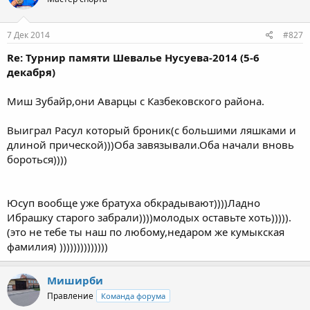
7 Дек 2014
#827
Re: Турнир памяти Шевалье Нусуева-2014 (5-6
декабря)
Миш Зубайр,они Аварцы с Казбековского района.
Выиграл Расул который броник(с большими ляшками и
длиной прической)))Оба завязывали.Оба начали вновь
бороться))))
Юсуп вообще уже братуха обкрадывают))))Ладно
Ибрашку старого забрали))))молодых оставьте хоть))))).
(это не тебе ты наш по любому,недаром же кумыкская
фамилия) ))))))))))))))
Миширби
Правление
Команда форума