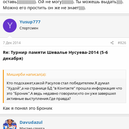
оставь))))))))))))). Ой не могу)))))))). Ты можешь выдать)))).
Можно его простить он же не знает)))).
Yusup777
Y
Спортсмен
7 Дек 2014
#826
Re: Турнир памяти Шевалье Нусуева-2014 (5-6
декабря)
Миширби написал(а):
Кто подскажет,какой Расулов стал победителем.Я думал
"Худой",а на странице БД "в Контакте" прошла информация что
это "Броник".А ведь недавно говорили,что он уже завершил
активные выступления.Где правда?
Как я понял это Броник
Davudazul
Мастер спорта