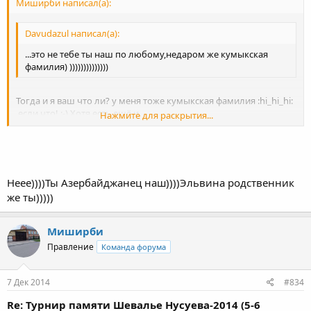
Миширби написал(а):
Davudazul написал(а):
...это не тебе ты наш по любому,недаром же кумыкская
фамилия) ))))))))))))))
Тогда и я ваш что ли? у меня тоже кумыкская фамилия :hi_hi_hi:
,если что! :-) Хотя есть ещё и
Нажмите для раскрытия...
лезгины,азербайджанцы,чеченцы,ингуши,... с такой же
фамилией.
Нажмите для раскрытия...
Неее))))Ты Азербайджанец наш))))Эльвина родственник
же ты)))))
Миширби
Правление
Команда форума
7 Дек 2014
#834
Re: Турнир памяти Шевалье Нусуева-2014 (5-6