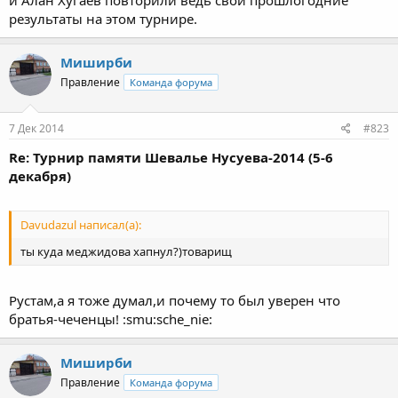
и Алан Хугаев повторили ведь свои прошлогодние
результаты на этом турнире.
Миширби
Правление
Команда форума
7 Дек 2014
#823
Re: Турнир памяти Шевалье Нусуева-2014 (5-6
декабря)
Davudazul написал(а):
ты куда меджидова хапнул?)товарищ
Рустам,а я тоже думал,и почему то был уверен что
братья-чеченцы! :smu:sche_nie:
Миширби
Правление
Команда форума