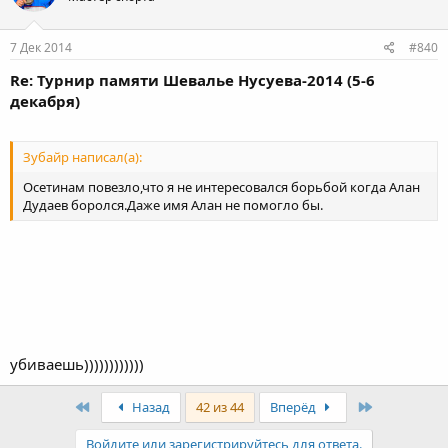
7 Дек 2014
#840
Re: Турнир памяти Шевалье Нусуева-2014 (5-6
декабря)
Зубайр написал(а):
Осетинам повезло,что я не интересовался борьбой когда Алан
Дудаев боролся.Даже имя Алан не помогло бы.
убиваешь))))))))))))
First
Last
Назад
42 из 44
Вперёд
Войдите или зарегистрируйтесь для ответа.