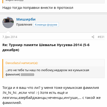
Надо тогда поправки внести в протокол
Миширби
Правление
Команда форума
7 Дек 2014
#831
Re: Турнир памяти Шевалье Нусуева-2014 (5-6
декабря)
Davudazul написал(а):
...это не тебе ты наш по любому,недаром же кумыкская
фамилия) ))))))))))))))
Тогда и я ваш что ли? у меня тоже кумыкская фамилия
:hi_hi_hi: ,если что! :-) Хотя есть ещё и
лезгины,азербайджанцы,чеченцы,ингуши,... с такой же
фамилией.