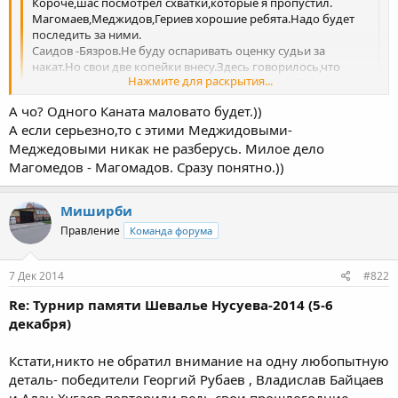
Короче,шас посмотрел схватки,которые я пропустил.
Магомаев,Меджидов,Гериев хорошие ребята.Надо будет
последить за ними.
Саидов -Бязров.Не буду оспаривать оценку судьи за
накат.Но свои две копейки внесу.Здесь говорилось,что
Нажмите для раскрытия...
секунданты во время схватки не возмущались. Там
положение такое,что с места где сидит секундант табло не
А чо? Одного Каната маловато будет.))
видно.Они постоянно после действий отходят в сторону и
Нажмите для раскрытия...
А если серьезно,то с этими Меджидовыми-
смотрят на табло. В данном случае тренер Ибрагима
схалатничал,вовремя не посмотрел.Потом по подсказкам
Меджедовыми никак не разберусь. Милое дело
болел Базрова и по тому как ведут борцы
Магомедов - Магомадов. Сразу понятно.))
схватку,почувствовал неладное и подошел к центру
ты куда меджидова хапнул?)товарищ
посмотрел на табло и сразу начал возмущаться.Вместо
Миширби
того,чтобы возмущаться надо было за табло следить и
вовремя кубик кинуть.Может тогда и изменили бы
Правление
Команда форума
оценку.А после финального свмстка конечно никто не
будет уже заигранное пересматривать.
7 Дек 2014
#822
Re: Турнир памяти Шевалье Нусуева-2014 (5-6
декабря)
Кстати,никто не обратил внимание на одну любопытную
деталь- победители Георгий Рубаев , Владислав Байцаев