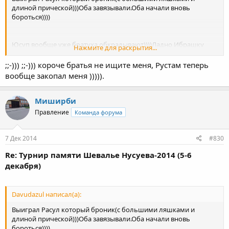
длиной прической)))Оба завязывали.Оба начали вновь
бороться))))
Юсуп вообще уже братуха обкрадывают))))Ладно Ибрашку
Нажмите для раскрытия...
старого забрали))))молодых оставьте хоть))))). (это не тебе ты
наш по любому,недаром же кумыкская фамилия) ))))))))))))))
;;-))) ;;-))) короче братья не ищите меня, Рустам теперь
вообще закопал меня ))))).
Миширби
Правление
Команда форума
7 Дек 2014
#830
Re: Турнир памяти Шевалье Нусуева-2014 (5-6
декабря)
Davudazul написал(а):
Выиграл Расул который броник(с большими ляшками и
длиной прической)))Оба завязывали.Оба начали вновь
бороться))))