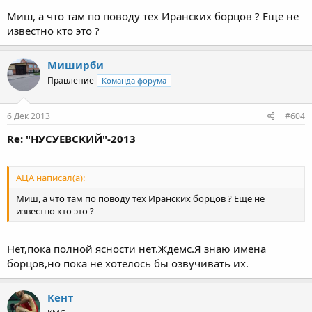
Миш, а что там по поводу тех Иранских борцов ? Еще не
известно кто это ?
Миширби
Правление
Команда форума
6 Дек 2013
#604
Re: "НУСУЕВСКИЙ"-2013
АЦА написал(а):
Миш, а что там по поводу тех Иранских борцов ? Еще не
известно кто это ?
Нет,пока полной ясности нет.Ждемс.Я знаю имена
борцов,но пока не хотелось бы озвучивать их.
Кент