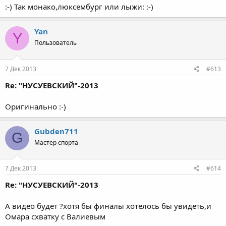
Каковы перспективы молодых? Нуров магомедов расул.
:-) Так монако,люксембург или лыжи: :-)
Камиль гусейнов не такие
Молодые но еще могут прибавить. А А Джабраилов и р
саадулаев когда смогут
Yan
Y
Одолеть лидеров взрослых?
Пользователь
7 Дек 2013
#613
Re: "НУСУЕВСКИЙ"-2013
Оригинально :-)
Gubden711
G
Мастер спорта
7 Дек 2013
#614
Re: "НУСУЕВСКИЙ"-2013
А видео будет ?хотя бы финалы хотелось бы увидеть,и
Омара схватку с Валиевым