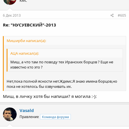
КМС
6 Дек 2013
#605
Re: "НУСУЕВСКИЙ"-2013
Миширби написал(а):
АЦА написал(а):
Миш, а что там по поводу тех Иранских борцов ? Еще не
известно кто это ?
Нет,пока полной ясности нет.Ждемс.Я знаю имена борцов,но
пока не хотелось бы озвучивать их.
Миш, в личку хотя бы напиши? я могила :-):
Vasald
Правление
Команда форума