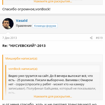
Нажмите для раскрытия...
отказались. Пришлось срочно регистрировать и подключать
йоту (благо с собой взяли), но пару часов всё равно было
Спасибо огромное,vonBock!
потеряно. Йота работала нестабильно и канал был неширокий,
именно поэтому были периодические подрывы и показывали
Vasald
всего 1 видеопоток.
К сожалению, предусмотреть проблемы с интернетом не
Правление
Команда форума
оказалось возможным - на всё-про-всё было 2 дня (уж как
предупредили) - а службы там сильно забюрокраченные,
чтобы решать вопросы оперативно.
7 Дек 2013
#619
Максимум, что можно было выжать из сложившейся ситуации,
Re: "НУСУЕВСКИЙ"-2013
сделали.
Миширби написал(а):
vonBock написал(а):
Видео уже грузится на сайт. До 8 вечера выложат всё, что
есть - 25 роликов. Писали выборочно. Валиева с Омаром
нет - сорри (спросите у ребят - может кто на камеру
записывал). Полуфинал Байцаева, который не показывали,
есть.
Нажмите для раскрытия...
По поводу трансляции - ребята приносят свои извинения - у
местных оказался "гнилой" интернет - вероятно стоит
и от меня спасибо, хоть и не смотрел трансляцию)) но,