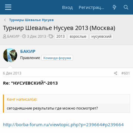
Вход
Регистрация
Турниры Шевалье Нусуев
Турнир Шевалье Нусуев 2013 (Москва)
А
Д
Т
БАКИР
3 Дек 2013
2013
взрослые
нусуевский
в
а
е
т
т
г
БАКИР
о
а
и
р
н
Правление
Команда форума
т
а
е
ч
6 Дек 2013
#601
м
а
ы
л
Re: "НУСУЕВСКИЙ"-2013
а
Кент написал(а):
сегодняшние результаты где можно посмотрет?
http://borba-forum.ru/viewtopic.php?p=239664#p239664