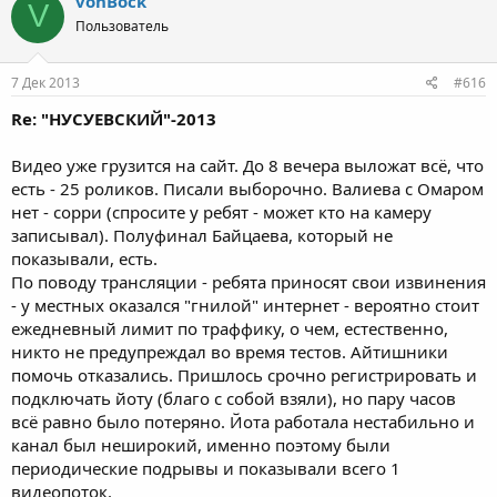
vonBock
V
Пользователь
7 Дек 2013
#616
Re: "НУСУЕВСКИЙ"-2013
Видео уже грузится на сайт. До 8 вечера выложат всё, что
есть - 25 роликов. Писали выборочно. Валиева с Омаром
нет - сорри (спросите у ребят - может кто на камеру
записывал). Полуфинал Байцаева, который не
показывали, есть.
По поводу трансляции - ребята приносят свои извинения
- у местных оказался "гнилой" интернет - вероятно стоит
ежедневный лимит по траффику, о чем, естественно,
никто не предупреждал во время тестов. Айтишники
помочь отказались. Пришлось срочно регистрировать и
подключать йоту (благо с собой взяли), но пару часов
всё равно было потеряно. Йота работала нестабильно и
канал был неширокий, именно поэтому были
периодические подрывы и показывали всего 1
видеопоток.