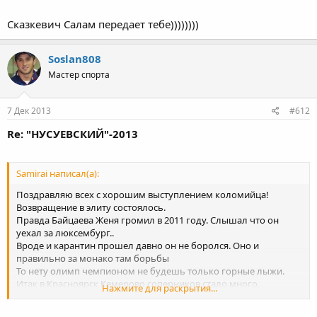
Сказкевич Салам передает тебе))))))))
Soslan808
Мастер спорта
7 Дек 2013
#612
Re: "НУСУЕВСКИЙ"-2013
Samirai написал(а):
Поздравляю всех с хорошим выступлением коломийца!
Возвращение в элиту состоялось.
Правда Байцаева Женя громил в 2011 году. Слышал что он
уехал за люксембург..
Вроде и карантин прошел давно он не боролся. Оно и
правильно за монако там борьбы
То нету олимп чемпионом не будешь только горные лыжи.
Итак в Красноярск Кемерово соперников стало много.
Нажмите для раскрытия...
Овсянников кривцов
Белоновский. Коломиец Газзаев...