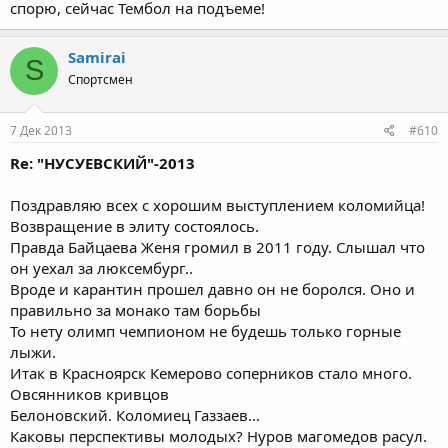
спорю, сейчас Тембол на подъеме!
Samirai
S
Спортсмен
7 Дек 2013
#610
Re: "НУСУЕВСКИЙ"-2013
Поздравляю всех с хорошим выступлением коломийца!
Возвращение в элиту состоялось.
Правда Байцаева Женя громил в 2011 году. Слышал что
он уехал за люксембург..
Вроде и карантин прошел давно он не боролся. Оно и
правильно за монако там борьбы
То нету олимп чемпионом не будешь только горные
лыжи.
Итак в Красноярск Кемерово соперников стало много.
Овсянников кривцов
Белоновский. Коломиец Газзаев...
Каковы перспективы молодых? Нуров магомедов расул.