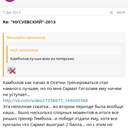
7 Дек 2013
#609
Re: "НУСУЕВСКИЙ"-2013
Миширби написал(а):
АЦА написал(а):
Камболов лучше всех из питерских
Камболов как начал в Осетии тренироваться стал
намного лучшее, но по мне Сармат Гиголаев ему ничем
не уступает...
http://vk.com/video27358877_166600368
Эта неполная схватка... во втором периоде была вообще
каша... Было несколько спорных моментов в итоге все
решил тренер Тембола.. и победе отдали ему, хотя все
кричали что Сармат выиграл 2 балла... но с этим не