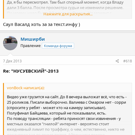
Да, я бы пересмотрел. Там был спорный момент, когда Владу
дали 3 балла. После просмотра судьи не изменили решение.
По моему, надо было 3:2 в пользу Омара.. Но момент с
Нажмите для раскрытия...
"обратками" на моей памяти всегда вызывает такие споры. Но
Саул Васалд хоть за за текст.инфу )
Влад бы все равно по баллам выиграл, т.к.до этого эпизода вел
Нажмите для раскрытия...
1:0, стадо бы 3:3, а потом он еще взял 2 балла. Вроде так было,
если ничего не путаю.
Миширби
Правление
Команда форума
7 Дек 2013
#618
Re: "НУСУЕВСКИЙ"-2013
vonBock написал(а):
Видео уже грузится на сайт. До 8 вечера выложат всё, что есть -
25 роликов. Писали выборочно. Валиева с Омаром нет - сорри
(спросите у ребят - может кто на камеру записывал).
Полуфинал Байцаева, который не показывали, есть.
По поводу трансляции - ребята приносят свои извинения - у
местных оказался "гнилой" интернет - вероятно стоит
ежедневный лимит по траффику, о чем, естественно, никто не
предупреждал во время тестов. Айтишники помочь