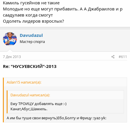
Камиль гусейнов не такие
Молодые но еще могут прибавить. А А Джабраилов и р
саадулаев когда смогут
Одолеть лидеров взрослых?
Davudazul
Мастер спорта
7 Дек 2013
#611
Re: "НУСУЕВСКИЙ"-2013
Aslan15 написал(а):
Davudazul написал(а):
Ему ТРОИЦУ добавлять еще :-)
Канат,Абус,Шамиль.
А им бы туше свои вернуть)Ебо,Болту и Фрицу ::yaz-yk: