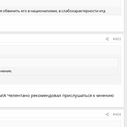
тся обвинить его в национализме, в слабохарактерности итд
#403
мнение.
том!А Челентано рекомендовал прислушаться к мнению
#404