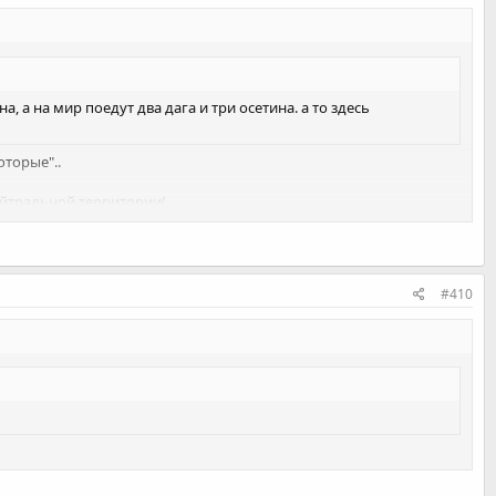
, а на мир поедут два дага и три осетина. а то здесь
торые"..
ейтральной территории(
#410