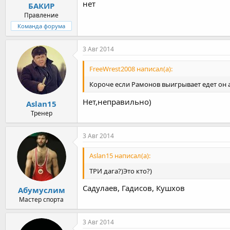
нет
БАКИР
Правление
Команда форума
3 Авг 2014
FreeWrest2008 написал(а):
Короче если Рамонов выигрывает едет он а
Нет,неправильно)
Aslan15
Тренер
3 Авг 2014
Aslan15 написал(а):
ТРИ дага?)Это кто?)
Садулаев, Гадисов, Кушхов
Абумуслим
Мастер спорта
3 Авг 2014