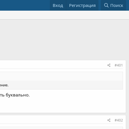
Вход
Регистрация
Поиск
#401
ение.
ть буквально.
#402