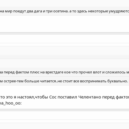
 на мир поедут два дага и три осетина. а то здесь некоторые умудряю
ова перед фактом плюс на врестдаге кое что прочел влот и сложилось 
 острее-тем больше читается..не стоит все воспринимать буквально.
что это я настоял,чтобы Сос поставил Челентано перед фак
ya_hoo_oo: