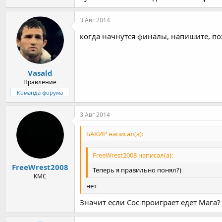
3 Авг 2014
когда начнутся финалы, напишите, по
Vasald
Правление
Команда форума
3 Авг 2014
БАКИР написал(а):
FreeWrest2008 написал(а):
FreeWrest2008
Теперь я правильно понял?)
КМС
нет
Значит если Сос проиграет едет Мага