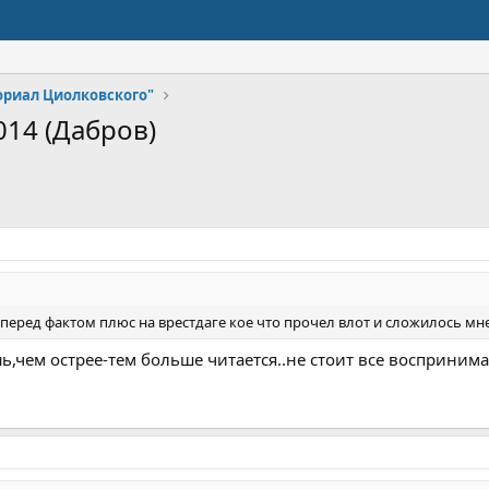
риал Циолковского"
14 (Дабров)
а перед фактом плюс на врестдаге кое что прочел влот и сложилось мн
ь,чем острее-тем больше читается..не стоит все воспринима