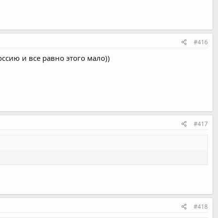
#416
ссию и все равно этого мало))
#417
#418