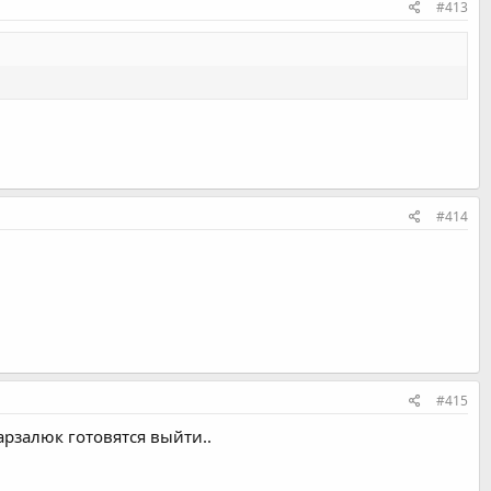
#413
#414
#415
рзалюк готовятся выйти..