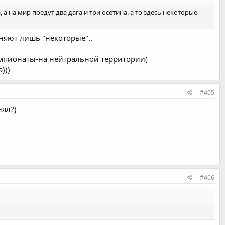
а на мир поедут два дага и три осетина. а то здесь некоторые
няют лишь "некоторые"..
емпионаты-на нейтральной территории(
)))
#405
нял?)
#406