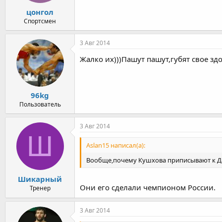
цонгол
Спортсмен
3 Авг 2014
Жалко их)))Пашут пашут,губят свое зд
96kg
Пользователь
3 Авг 2014
Ш
Aslan15 написал(а):
Вообще,почему Кушхова приписывают к Д
Шикарный
Они его сделали чемпионом России.
Тренер
3 Авг 2014