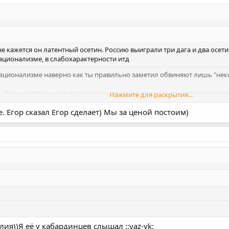
 кажется он латентный осетин. Россию выиграли три дага и два осетина
ационализме, в слабохарактерности итд
 национализме наверно как ты правильно заметил обвиняют лишь "неко
жен быть нейтральный и проводить принципиальные чемпионаты-на н
Нажмите для раскрытия...
для расширения георгафии,но иногда)))
. Егор сказал Егор сделает) Мы за ценой постоим)
Нажмите для раскрытия...
ия))Я её у кабардинцев слышал ::yaz-yk: