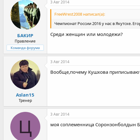
3 Авг 2014
FreeWrest2008 написал(а):
Чемпионат России 2016 у нас в Якутске. Ег
Среди женщин или молодежи?
БАКИР
Правление
Команда форума
3 Авг 2014
Вообще,почему Кушхова приписывают
Aslan15
Тренер
3 Авг 2014
Ц
моя соплеменница Соронзонболдын Бат