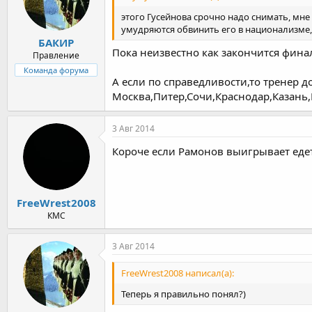
этого Гусейнова срочно надо снимать, мне 
умудряются обвинить его в национализме,
БАКИР
Пока неизвестно как закончится фина
Правление
Команда форума
А если по справедливости,то тренер
Москва,Питер,Сочи,Краснодар,Казань,
3 Авг 2014
Короче если Рамонов выигрывает едет 
FreeWrest2008
КМС
3 Авг 2014
FreeWrest2008 написал(а):
Теперь я правильно понял?)