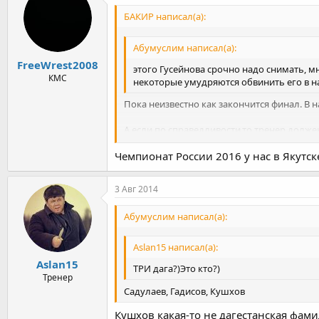
БАКИР написал(а):
Абумуслим написал(а):
FreeWrest2008
этого Гусейнова срочно надо снимать, мне
КМС
некоторые умудряются обвинить его в н
Пока неизвестно как закончится финал. В
А если по справедливости,то тренер дол
Москва,Питер,Сочи,Краснодар,Красноярск(
Чемпионат России 2016 у нас в Якутске
3 Авг 2014
Абумуслим написал(а):
Aslan15 написал(а):
Aslan15
ТРИ дага?)Это кто?)
Тренер
Садулаев, Гадисов, Кушхов
Кушхов какая-то не дагестанская фамил