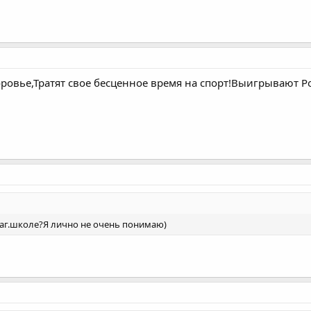
оровье,Тратят свое бесценное время на спорт!Выигрывают Ро
аг.школе?Я лично не очень понимаю)