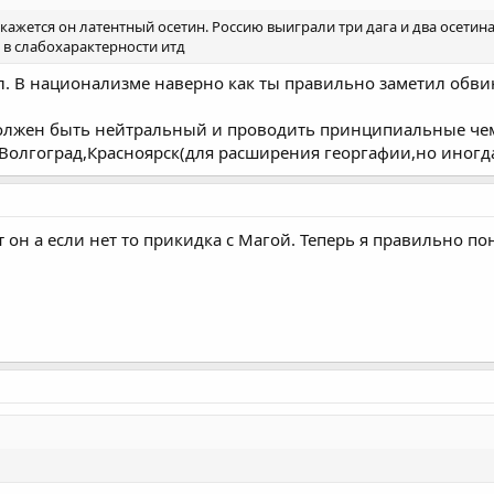
кажется он латентный осетин. Россию выиграли три дага и два осетина, 
 в слабохарактерности итд
л. В национализме наверно как ты правильно заметил обви
 должен быть нейтральный и проводить принципиальные ч
Волгоград,Красноярск(для расширения георгафии,но иногда
он а если нет то прикидка с Магой. Теперь я правильно по