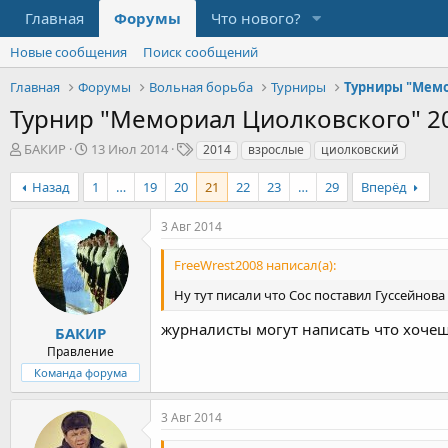
Главная
Форумы
Что нового?
Новые сообщения
Поиск сообщений
Главная
Форумы
Вольная борьба
Турниры
Турниры "Мемо
Турнир "Мемориал Циолковского" 20
А
Д
Т
БАКИР
13 Июл 2014
2014
взрослые
циолковский
в
а
е
т
т
г
Назад
1
…
19
20
21
22
23
…
29
Вперёд
о
а
и
р
н
3 Авг 2014
т
а
е
ч
FreeWrest2008 написал(а):
м
а
ы
л
Ну тут писали что Сос поставил Гуссейнов
а
журналисты могут написать что хочеш
БАКИР
Правление
Команда форума
3 Авг 2014