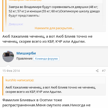
Завтра во Владимире будут соревноваться девушки (48 кг;
52 кг; 57 кг;) и юноши (55 кг; 60 кг).Осетинскую школу дзюдо
будут представлять:
Девушки:
Нажмите для раскрытия...
48 кг-никто;
52 кг-Марина Калаева; Жана Джабиева;
Аюб Хажалиев чеченец, а вот Аюб Блиев точно не
57 кг- Ирэна Дзугутова; Алина Гагиева;
Нажмите для раскрытия...
чеченец, скорее всего из КБР, КЧР или Адыгеи.
Юноши:
55 кг-Давид Келехсаев; Дмитрий Ларюков;
Сегодня девушки выступили не совсем удачно,и не попали в
Миширби
60 кк-Георгий Елбакиев;Зелимхан Цкаев;Сослан Валиев;
состав призеров.А вот юноши выступили неплохо.В 55 кг
Правление
Команда форума
Д.Келехсаев выиграл бронзовую медаль,а Сослан Валиев
уступив в финале стал серебренным призером в 60
кг.Победителями же стали два Аюба,Блиев (Кемеровская обл) и
15 Фев 2014
#7
Хожалиев (Волгоградская обл).Видимо оба победителя-
чеченцы.
kurshlo написал(а):
Аюб Хажалиев чеченец, а вот Аюб Блиев точно не чеченец,
скорее всего из КБР, КЧР или Адыгеи.
Фамилия Блиевых в Осетии тоже
распрастраненная.Меня смутило имя.Никогда не