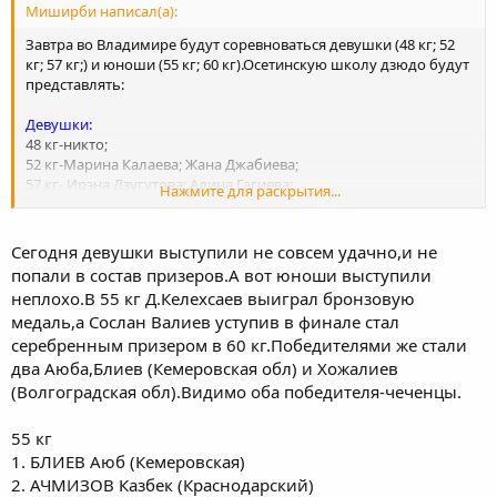
Миширби написал(а):
Завтра во Владимире будут соревноваться девушки (48 кг; 52
кг; 57 кг;) и юноши (55 кг; 60 кг).Осетинскую школу дзюдо будут
представлять:
Девушки:
48 кг-никто;
52 кг-Марина Калаева; Жана Джабиева;
57 кг- Ирэна Дзугутова; Алина Гагиева;
Нажмите для раскрытия...
Юноши:
55 кг-Давид Келехсаев; Дмитрий Ларюков;
Сегодня девушки выступили не совсем удачно,и не
60 кк-Георгий Елбакиев;Зелимхан Цкаев;Сослан Валиев;
попали в состав призеров.А вот юноши выступили
неплохо.В 55 кг Д.Келехсаев выиграл бронзовую
медаль,а Сослан Валиев уступив в финале стал
серебренным призером в 60 кг.Победителями же стали
два Аюба,Блиев (Кемеровская обл) и Хожалиев
(Волгоградская обл).Видимо оба победителя-чеченцы.
55 кг
1. БЛИЕВ Аюб (Кемеровская)
2. АЧМИЗОВ Казбек (Краснодарский)