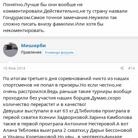
Понятно.Лучше бы они вообше не
комментировали.Действительно,не ту страну назвали
Гондурасом.Самое точное замечание.Неужели так
сложно писать внизу фамилии.Или хотя бы
некоментировать.
Миширби
Правление
Команда форума
16 Фев 2014
#14
По итогам третьего дня соревнований никто из наших
спортсменов не попал в призеры.Но если честно,не
очень расстроился.Ведь раньше такие турниры вообще
проходили без участия наших борцов.Думаю,скоро
количество перерастет и в качество!
Девушки выступали в кат 63 кг.Д.Тибилова проиграла в
первой схватке Ксении Задворновой.Зарина Камболова
также в первой проиграла Антонине Нестеровой.А вот
Алана Теблоева выиграла 2 схватки,у Дарьи Бессоновой
и Ульяны Корепановой.Но увы...в чертвертьфинале