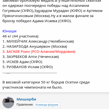
завоевал бронзовую медаль.В утешительных схватках
он одержал поочередно победы над Ассалимом
Гогуевым (СКФО),Эдуардом Мурадян (ЮФО) и Артемом
Пряничниковым (Москва).Ну а в малом финале за
бронзу победил Адама Исаева (СКФО).
Юноши
46 кг (44 участника)
1. МИХЕЙЧИК Александр (Челябинская)
2. НАЗАРЗОДА Анушервон (Москва)
3. БАГАЕВ Роин (РСО-Алания/Мордовия)
3. ЗАУРБЕКОВ Апти (Чеченская)
5. ИСАЕВ Адам (СКФО)
5. РИЗВАНОВ Ислам (СКФО)
....,,,,................................................
В весовой категории 50 кг борцов Осетии среди
участников чемпионата не было.
Миширби
Правление
Команда форума