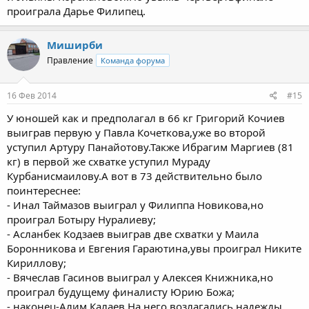
проиграла Дарье Филипец.
Миширби
Правление
Команда форума
16 Фев 2014
#15
У юношей как и предполагал в 66 кг Григорий Кочиев
выиграв первую у Павла Кочеткова,уже во второй
уступил Артуру Панайотову.Также Ибрагим Маргиев (81
кг) в первой же схватке уступил Мураду
Курбанисмаилову.А вот в 73 действительно было
поинтереснее:
- Инал Таймазов выиграл у Филиппа Новикова,но
проиграл Ботыру Нуралиеву;
- Асланбек Кодзаев выиграв две схватки у Маила
Боронникова и Евгения Гараютина,увы проиграл Никите
Кириллову;
- Вячеслав Гасинов выиграл у Алексея Книжника,но
проиграл будущему финалисту Юрию Божа;
- наконец-Алим Калаев.На него возлагались надежды