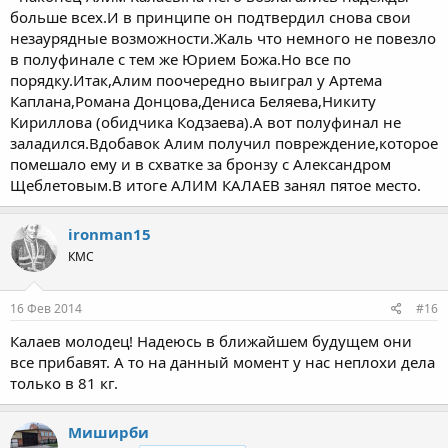
больше всех.И в принципе он подтвердил снова свои
незаурядные возможности.Жаль что немного не повезло
в полуфинале с тем же Юрием Божа.Но все по
порядку.Итак,Алим поочередно выиграл у Артема
Каплана,Романа Донцова,Дениса Беляева,Никиту
Кириллова (обидчика Кодзаева).А вот полуфинал не
заладился.Вдобавок Алим получил повреждение,которое
помешало ему и в схватке за бронзу с Александром
Щеблетовым.В итоге АЛИМ КАЛАЕВ занял пятое место.
ironman15
КМС
16 Фев 2014
#16
Калаев молодец! Надеюсь в ближайшем будущем они
все прибавят. А то на данный момент у нас неплохи дела
только в 81 кг.
Миширби