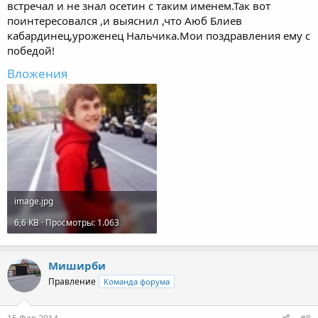
встречал и не знал осетин с таким именем.Так вот
поинтересовался ,и выяснил ,что Аюб Блиев
кабардинец,уроженец Нальчика.Мои поздравления ему с
победой!
Вложения
image.jpg
6,6 KB · Просмотры: 1.063
Миширби
Правление
Команда форума