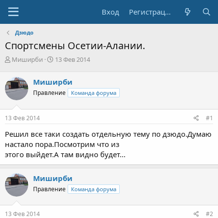
Вход
Регистрация
Дзюдо
Спортсмены Осетии-Алании.
А
Д
Миширби
13 Фев 2014
в
а
т
т
Миширби
о
а
Правление
Команда форума
р
н
т
а
е
ч
13 Фев 2014
#1
м
а
ы
л
Решил все таки создать отдельную тему по дзюдо.Думаю
а
настало пора.Посмотрим что из
этого выйдет.А там видно будет...
Миширби
Правление
Команда форума
13 Фев 2014
#2