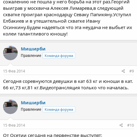
сожалению не пошла у него борьба на этот раз.Георгий
выиграв у москвича Алексея Лимарева,в следующей
схватке проиграл краснодарцу Севаку Папикяну.Уступил
Елбакиев и в утешительной схватке Ивану
Осинкину.Будем надеяться что эта неудача не выбьет их
колеи талантливого юношу!
Миширби
Правление
Команда форума
15 Фев 2014
#9
Сегодня соревнуются девушки в кат 63 кг и юноши в кат.
66 кг,73 кг,81 кг.Видеотрансляция только что началась.
Миширби
Правление
Команда форума
15 Фев 2014
#10
От Осетии сегодня на первенстве выступят: