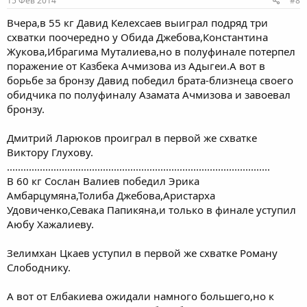
15 Фев 2014
#8
Вчера,в 55 кг Давид Келехсаев выиграл подряд три
схватки поочередно у Обида Джебова,Константина
Жукова,Ибрагима Муталиева,но в полуфинале потерпел
поражение от Казбека Ачмизова из Адыгеи.А вот в
борьбе за бронзу Давид победил брата-близнеца своего
обидчика по полуфиналу Азамата Ачмизова и завоевал
бронзу.
Дмитрий Ларюков проиграл в первой же схватке
Виктору Глухову.
................................................................................................
В 60 кг Сослан Валиев победил Эрика
Амбарцумяна,Толиба Джебова,Аристарха
Удовиченко,Севака Папикяна,и только в финале уступил
Аюбу Хажалиеву.
Зелимхан Цкаев уступил в первой же схватке Роману
Слободнику.
А вот от Елбакиева ожидали намного большего,но к