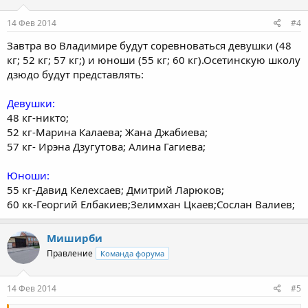
14 Фев 2014
#4
Завтра во Владимире будут соревноваться девушки (48
кг; 52 кг; 57 кг;) и юноши (55 кг; 60 кг).Осетинскую школу
дзюдо будут представлять:
Девушки:
48 кг-никто;
52 кг-Марина Калаева; Жана Джабиева;
57 кг- Ирэна Дзугутова; Алина Гагиева;
Юноши:
55 кг-Давид Келехсаев; Дмитрий Ларюков;
60 кк-Георгий Елбакиев;Зелимхан Цкаев;Сослан Валиев;
Миширби
Правление
Команда форума
14 Фев 2014
#5