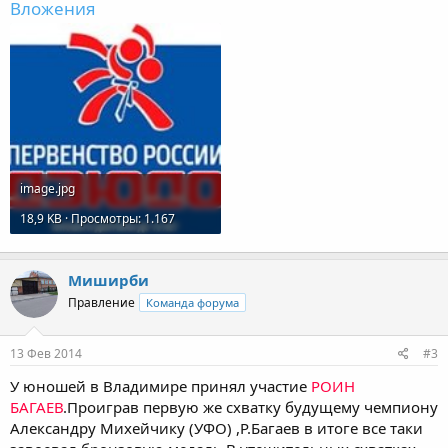
Вложения
image.jpg
18,9 KB · Просмотры: 1.167
Миширби
Правление
Команда форума
13 Фев 2014
#3
У юношей в Владимире принял участие
РОИН
БАГАЕВ
.Проиграв первую же схватку будущему чемпиону
Александру Михейчику (УФО) ,Р.Багаев в итоге все таки