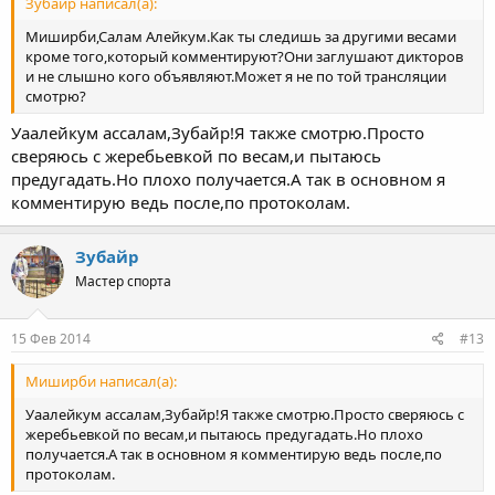
Зубайр написал(а):
Миширби,Салам Алейкум.Как ты следишь за другими весами
кроме того,который комментируют?Они заглушают дикторов
и не слышно кого объявляют.Может я не по той трансляции
смотрю?
Уаалейкум ассалам,Зубайр!Я также смотрю.Просто
сверяюсь с жеребьевкой по весам,и пытаюсь
предугадать.Но плохо получается.А так в основном я
комментирую ведь после,по протоколам.
Зубайр
Мастер спорта
15 Фев 2014
#13
Миширби написал(а):
Уаалейкум ассалам,Зубайр!Я также смотрю.Просто сверяюсь с
жеребьевкой по весам,и пытаюсь предугадать.Но плохо
получается.А так в основном я комментирую ведь после,по
протоколам.