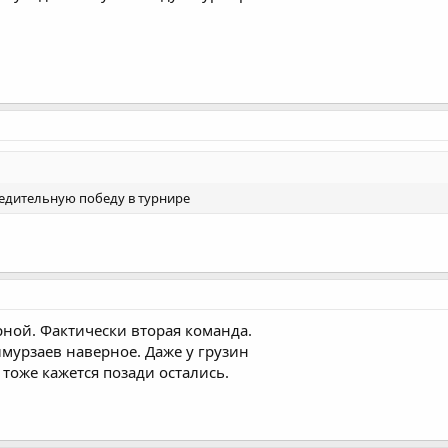
едительную победу в турнире
рной. Фактически вторая команда.
лмурзаев наверное. Даже у грузин
тоже кажется позади остались.