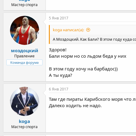
Мастер спорта
5 Янв 2017
koga написал(а):
А Моздоцкий. Как Бали? В этом году куда
Здоров!
моздоцкий
Бали норм но со льдом беда у них
Правление
Команда форума
В этом году хочу на барбадос))
А ты куда?
6 Янв 2017
Там где пираты Карибского моря что л
Далеко ходить не надо.
koga
Мастер спорта