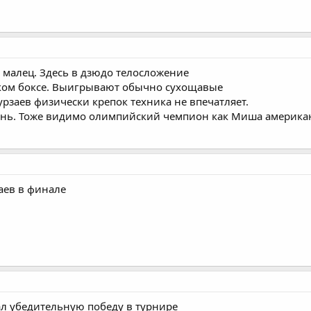
малец. Здесь в дзюдо телосложение
ском боксе. Выигрывают обычно сухощавые
рзаев физически крепок техника не впечатляет.
ень. Тоже видимо олимпийский чемпион как Миша америка
аев в финале
л убедительную победу в турнире