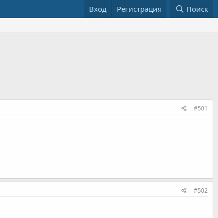
Вход
Регистрация
Поиск
#501
#502