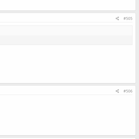
#505
#506