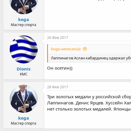
koga
Мастер спорта
26 Фев 2017
koga написал(а):
Лаппинагов Аслан кабардинец одержал уб
Он осетин))
Dionis
КМС
28 Фев 2017
Три золотых медали у российской сбо
Лаппинагов. Денис Ярцев. Хуссейн Ха
нет столько золотых медалей. Японцы 
koga
Мастер спорта