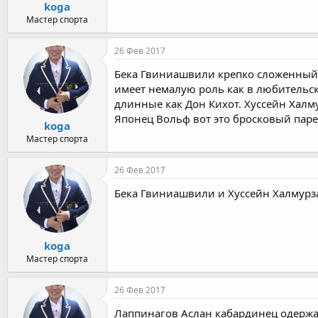
koga
Мастер спорта
26 Фев 2017
Бека Гвиниашвили крепко сложенный 
имеет немалую роль как в любитель
длинные как Дон Кихот. Хуссейн Халму
Японец Вольф вот это бросковый пар
koga
Мастер спорта
26 Фев 2017
Бека Гвиниашвили и Хуссейн Халмурз
koga
Мастер спорта
26 Фев 2017
Лаппинагов Аслан кабардинец одержа