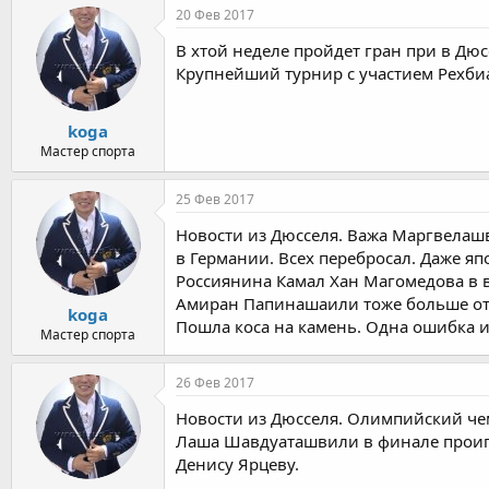
20 Фев 2017
В хтой неделе пройдет гран при в Дю
Крупнейший турнир с участием Рехби
koga
Мастер спорта
25 Фев 2017
Новости из Дюсселя. Важа Маргвелашв
в Германии. Всех перебросал. Даже яп
Россиянина Камал Хан Магомедова в в
Амиран Папинашаили тоже больше отд
koga
Пошла коса на камень. Одна ошибка и
Мастер спорта
26 Фев 2017
Новости из Дюсселя. Олимпийский че
Лаша Шавдуаташвили в финале проигр
Денису Ярцеву.