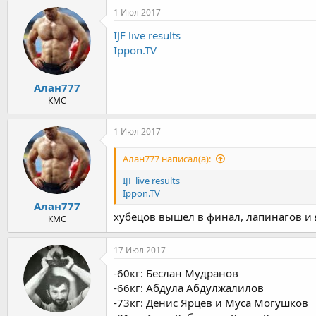
1 Июл 2017
IJF live results
Ippon.TV
Алан777
КМС
1 Июл 2017
Алан777 написал(а):
IJF live results
Ippon.TV
Алан777
хубецов вышел в финал, лапинагов и я
КМС
17 Июл 2017
-60кг: Беслан Мудранов
-66кг: Абдула Абдулжалилов
-73кг: Денис Ярцев и Муса Могушков