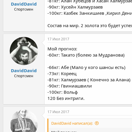
-81кг: Алан Хубецов и Хасан Халмурза
DavidDavid
-90кг: Хусейн Халмурзаев
Спортсмен
-100кг: Казбек Занкишиев ,Кирил Ден
Состав на мир. 2 золота это будет успе
17 Июл 2017
Мой прогноз:
-60кг: Такато (болею за Мудранова)
-66кг: Абе (Мало у кого шансы есть)
DavidDavid
-73кг: Кореец
Спортсмен
-81кг: Халмурзаев ( Конечно за Алана)
-90кг: Гвиниашвили
-100кг: Вольф
120 Без интриги.
17 Июл 2017
DavidDavid написал(а):