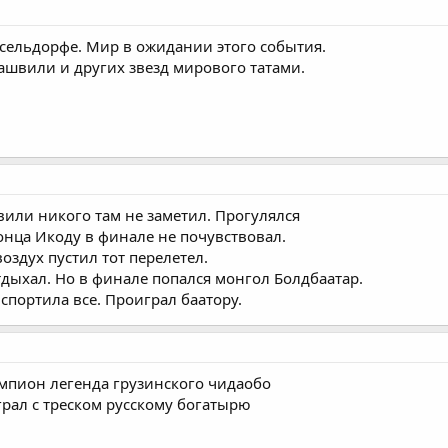
ссельдорфе. Мир в ожидании этого события.
ашвили и других звезд мирового татами.
или никого там не заметил. Прогулялся
онца Икоду в финале не почувствовал.
оздух пустил тот перелетел.
ыхал. Но в финале попался монгол Болдбаатар.
спортила все. Проиграл баатору.
мпион легенда грузинского чидаобо
ал с треском русскому богатырю