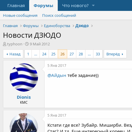
Главная
Форумы
Что нового?
Новые сообщения
Поиск сообщений
Главная
Форумы
Единоборства
Дзюдо
Новости ДЗЮДО
А
Д
typhoon
9 Май 2012
в
а
Назад
1
…
24
25
26
27
28
…
33
Вперёд
т
т
о
а
р
н
5 Янв 2017
т
а
@Айдын
тебе задание))
е
ч
м
а
ы
л
а
Dionis
КМС
5 Янв 2017
Кстати где все? Зубайр. Миширби. В
Стаг? И тд. Еще интересный кореец. И