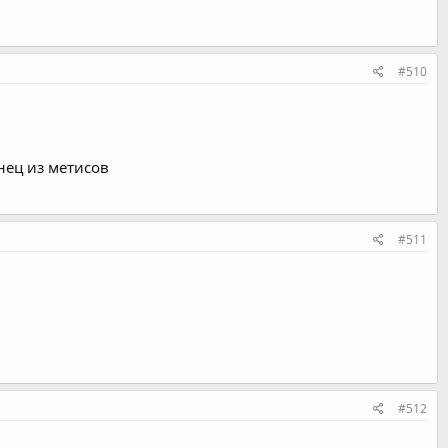
#510
нец из метисов
#511
#512