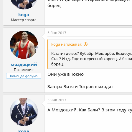
борец.
koga
Мастер спорта
5 Янв 2017
koga написал(а):
Кстати где все? Зубайр. Миширби. Вездес
Стаг? И тд. Еще интересный кореец. И бэша
моздоцкий
борец.
Правление
Они уже в Токио
Команда форума
Завтра Витя и Тотров выходят
5 Янв 2017
А Моздоцкий. Как Бали? В этом году 
koga