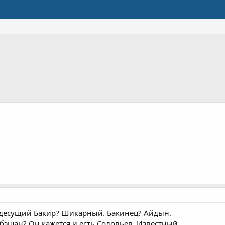
ездесущий Бакир? Шикарный. Бакинец? Айдын.
 бэшан? Он кажется и есть Соловьев. Известный