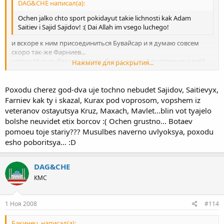
DAG&CHE написал(а):
Ochen jalko chto sport pokidayut takie lichnosti kak Adam
Saitiev i Sajid Sajidov! :( Dai Allah im vsego luchego!
и вскоре к ним присоединиться Бувайсар и я думаю совсем
скоро так-же Фарниев...
кстати Мусульбес что теперь будет делать? выстрелил и всё?
Нажмите для раскрытия...
или будет автоматная очередь?
Нажмите для раскрытия...
Poxodu cherez god-dva uje tochno nebudet Sajidov, Saitievyx,
Farniev kak ty i skazal, Kurax pod voprosom, vopshem iz
veteranov ostayutsya Kruz, Maxach, Mavlet...blin vot tyajelo
bolshe neuvidet etix borcov :( Ochen grustno... Botaev
pomoeu toje stariy??? Musulbes naverno uvlyoksya, poxodu
esho poboritsya... :D
DAG&CHE
КМС
1 Ноя 2008
#114
Бакинец. написал(а):