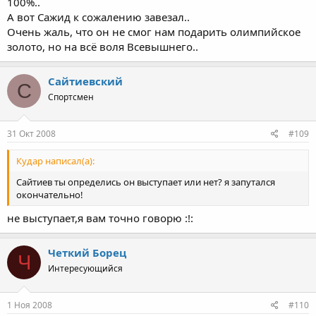
100%..
А вот Сажид к сожалению завезал..
Очень жаль, что он не смог нам подарить олимпийское
золото, но на всё воля Всевышнего..
Сайтиевский
С
Спортсмен
31 Окт 2008
#109
Кудар написал(а):
Сайтиев ты определись он выступает или нет? я запутался
окончательно!
не выступает,я вам точно говорю :!:
Четкий Борец
Ч
Интересующийся
1 Ноя 2008
#110