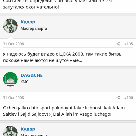
Сайтиев ты определись он выступает или нет? я
запутался окончательно!
Кудар
Мастер спорта
31 Окт 2008
#105
я надеюсь будет видео с ЦСКА 2008, там такие битвы
похоже намечаются не шуточные...
DAG&CHE
КМС
31 Окт 2008
#106
Ochen jalko chto sport pokidayut takie lichnosti kak Adam
Saitiev i Sajid Sajidov! :( Dai Allah im vsego luchego!
Кудар
Мастер спорта