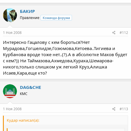
БАКИР
Правление
Команда форума
1 Ноя 2008
#112
Интересно Гацалову с кем бороться?Нет
Мурадова,Гогшелидзе,Гозюмова,Кетоева..Тигиева и
Курбанова вроде тоже нет..(?).А в абсолютке Махов будет
с кем?)) Ни Таймазова,Ахмедова,Кураха,Шемарова-
никого,только слишком уж легкий Круз,Алишка
Исаев,Кара,еще кто?
DAG&CHE
КМС
1 Ноя 2008
#113
Кудар написал(а):