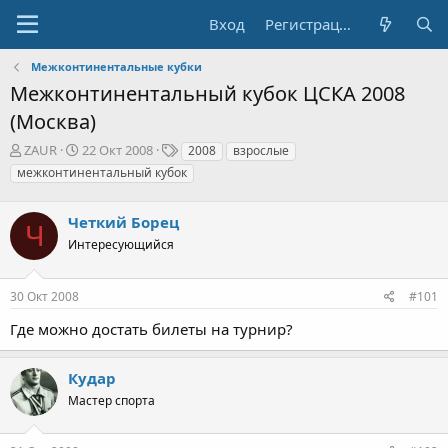
Вход
Регистрация
Межконтинентальные кубки
Межконтинентальный кубок ЦСКА 2008
(Москва)
А
Д
Т
ZAUR
22 Окт 2008
2008
взрослые
в
а
е
межконтинентальный кубок
т
т
г
о
а
и
р
Четкий Борец
н
Ч
т
а
Интересующийся
е
ч
м
а
ы
л
30 Окт 2008
#101
а
Где можно достать билеты на турнир?
Кудар
Мастер спорта