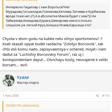
Интересно Гацалову с кем бороться?Нет
Мурадова,Гогшелидзе,Гозюмова,Кетоева..Тигиева и Курбанова
вроде тоже нет..(?).А в абсолютке Махов будет с кем?)) Ни
Таймазова,Ахмедова,Кураха,Шемарова-никого,только
слишком уж легкий Круз,Алишка Исаев,Кара,еще кто?
Chyota v etom godu na kubke netu silnyx sportsmenov! :?
Ksati skazali opyat budet razdacha "Zolotyx Borcovok", tak
chto esli komu nado, zapisyvaemsya v ochered, mojet i nam
dadut za "Luchishiy Borcovskiy Forum", raz uj i
korespondentam dayut... Otvichayu kozly, neuvajenie k veliki
borcam... :evil:
Кудар
Мастер спорта
1 Ноя 2008
#115
DAG&CHE написал(а):