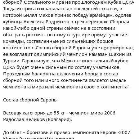
сборной Остального мира на прошлогоднем Кубке ЦСКА.
Тогда интрига сохранялась до последней схватки, в
которой Билял Махов принес победу армейцам, одолев
кубинца Алексиса Родригеса в трех периодах. Сборная
какой-либо одной страны сейчас не в состоянии
обыграть россиян, поэтому в турнире примут участие
команды, составленные из сильнейших борцов
континентов. Состав сборной Европы уже сформирован,
ее возглавит олимпийский чемпион Рамазан Шахин из
Турции. Гарантирую, что Межконтинентальный кубок
ЦСКА будет очень сильным по составу участников.
Проходным баллом на включении борца в состав
сборной того или иного континента является медаль
чемпионата мира или чемпионата своего континента".
Состав сборной Европы
Весовая категория до 55 кг - чемпион мира-2006
Радослав Великов (Болгария).
До 60 кг – бронзовый призер чемпионата Европы-2007
Мурад Рамазанов (Македония).