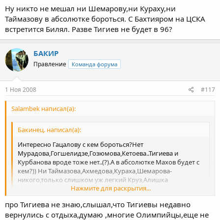
Ну никто не мешал ни Шемарову,ни Кураху,ни
Таймазову в абсолютке бороться. С Бахтияром на ЦСКА
встретится Билял. Разве Тигиев не будет в 96?
БАКИР
Правление
Команда форума
1 Ноя 2008
#117
Salambek написал(а):
Бакинец. написал(а):
Интересно Гацалову с кем бороться?Нет
Мурадова,Гогшелидзе,Гозюмова,Кетоева..Тигиева и
Курбанова вроде тоже нет..(?).А в абсолютке Махов будет с
кем?)) Ни Таймазова,Ахмедова,Кураха,Шемарова-
никого,только слишком уж легкий Круз,Алишка
Нажмите для раскрытия...
Исаев,Кара,еще кто?
про Тигиева не знаю,слышал,что Тигиевы недавно
Ну никто не мешал ни Шемарову,ни Кураху,ни Таймазову в
Нажмите для раскрытия...
абсолютке бороться. С Бахтияром на ЦСКА встретится Билял.
вернулись с отдыха,думаю ,многие Олимпийцы,еще не