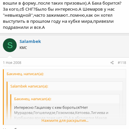
Разве Тигиев не будет в 96?
вошли в форму..после таких призовых).А Баха борится?
За кого,сб СНГ?Было бы интересно.А Шемаров у нас
"невыездной",часто зажимают..помню,как он хотел
выступить в прошлом году на кубке мира,привезли
подразнили и все.А
Salambek
S
КМС
1 Ноя 2008
#118
Бакинец. написал(а):
Salambek написал(а):
Бакинец. написал(а):
Интересно Гацалову с кем бороться?Нет
Мурадова,Гогшелидзе,Гозюмова,Кетоева..Тигиева и
Курбанова вроде тоже нет..(?).А в абсолютке Махов
Нажмите для раскрытия...
будет с кем?)) Ни
Таймазова,Ахмедова,Кураха,Шемарова-никого,только