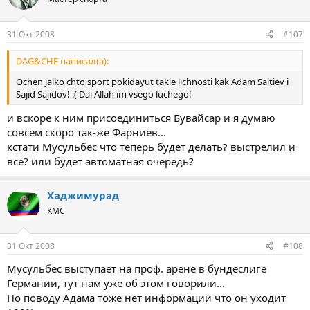
31 Окт 2008
#107
DAG&CHE написал(а):
Ochen jalko chto sport pokidayut takie lichnosti kak Adam Saitiev i
Sajid Sajidov! :( Dai Allah im vsego luchego!
и вскоре к ним присоединиться Бувайсар и я думаю
совсем скоро так-же Фарниев...
кстати Мусульбес что теперь будет делать? выстрелил и
всё? или будет автоматная очередь?
Хаджимурад
КМС
31 Окт 2008
#108
Мусульбес выступает на проф. арене в бундеслиге
Германии, тут нам уже об этом говорили...
По поводу Адама тоже нет информации что он уходит