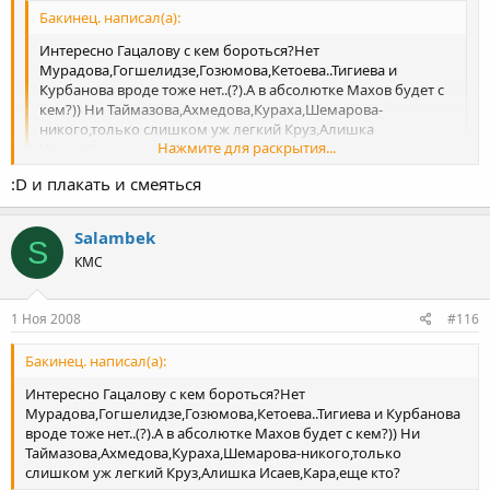
Бакинец. написал(а):
Интересно Гацалову с кем бороться?Нет
Мурадова,Гогшелидзе,Гозюмова,Кетоева..Тигиева и
Курбанова вроде тоже нет..(?).А в абсолютке Махов будет с
кем?)) Ни Таймазова,Ахмедова,Кураха,Шемарова-
никого,только слишком уж легкий Круз,Алишка
Нажмите для раскрытия...
Исаев,Кара,еще кто?
:D и плакать и смеяться
Нажмите для раскрытия...
Chyota v etom godu na kubke netu silnyx sportsmenov! :? Ksati
skazali opyat budet razdacha "Zolotyx Borcovok", tak chto esli
Salambek
komu nado, zapisyvaemsya v ochered, mojet i nam dadut za
S
"Luchishiy Borcovskiy Forum", raz uj i korespondentam dayut...
КМС
Otvichayu kozly, neuvajenie k veliki borcam... :evil:
1 Ноя 2008
#116
Бакинец. написал(а):
Интересно Гацалову с кем бороться?Нет
Мурадова,Гогшелидзе,Гозюмова,Кетоева..Тигиева и Курбанова
вроде тоже нет..(?).А в абсолютке Махов будет с кем?)) Ни
Таймазова,Ахмедова,Кураха,Шемарова-никого,только
слишком уж легкий Круз,Алишка Исаев,Кара,еще кто?