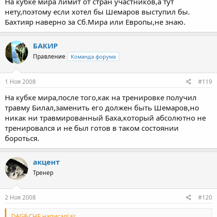
На кубке мира лимит от стран участников,а тут
Нажмите для раскрытия...
слишком уж легкий Круз,Алишка Исаев,Кара,еще кто?
нету,поэтому если хотел бы Шемаров выступил бы.
Бахтияр наверно за Сб.Мира или Европы,не знаю.
про Тигиева не знаю,слышал,что Тигиевы недавно вернулись с
Ну никто не мешал ни Шемарову,ни Кураху,ни Таймазову в
Нажмите для раскрытия...
отдыха,думаю ,многие Олимпийцы,еще не вошли в
абсолютке бороться. С Бахтияром на ЦСКА встретится
форму..после таких призовых).А Баха борится?За кого,сб СНГ?
Билял. Разве Тигиев не будет в 96?
БАКИР
Было бы интересно.А Шемаров у нас "невыездной",часто
зажимают..помню,как он хотел выступить в прошлом году на
Правление
Команда форума
кубке мира,привезли подразнили и все.А
1 Ноя 2008
#119
На кубке мира,после того,как на тренировке получил
травму Билал,заменить его должен быть Шемаров,но
никак ни травмированный Баха,который абсолютно не
тренировался и не был готов в таком состоянии
бороться.
акцент
Тренер
2 Ноя 2008
#120
DAG&CHE написал(а):