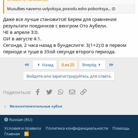
Musulbes naverno uvlyoksya, poxodu esho poboritsya... :D
Даже все лучше становится! Берем для сравнения
результати поединков с венгром Ото Аубели.
ЧЕ в апреле 3:0.
ОИ в августе 4:1.
Сегондя, 2 часа назад в бундеслиге: 3(1+2):0 в первом
периоде и туше в 35ой секунде второго периода.
First
Last
Назад
6 из 25
Вперёд
Войдите или зарегистрируйтесь для ответа.
Facebook
Twitter
WhatsApp
Электронная почта
Ссылка
Поделиться:
Межконтинентальные кубки
Russian (RU)
Условия и правила
Политика конфиденциальности
Помощь
Главная
R
S