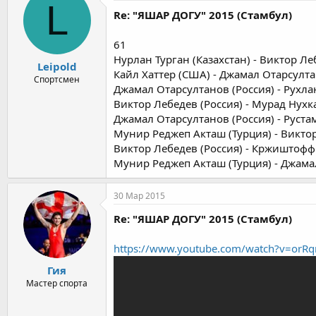
L
Re: "ЯШАР ДОГУ" 2015 (Стамбул)
61
Нурлан Турган (Казахстан) - Виктор Ле
Leipold
Кайл Хаттер (США) - Джамал Отарсулта
Спортсмен
Джамал Отарсултанов (Россия) - Рухл
Виктор Лебедев (Россия) - Мурад Нухк
Джамал Отарсултанов (Россия) - Руста
Мунир Реджеп Акташ (Турция) - Викто
Виктор Лебедев (Россия) - Кржиштоф
Мунир Реджеп Акташ (Турция) - Джама
30 Мар 2015
Re: "ЯШАР ДОГУ" 2015 (Стамбул)
https://www.youtube.com/watch?v=orRq
Гия
Мастер спорта