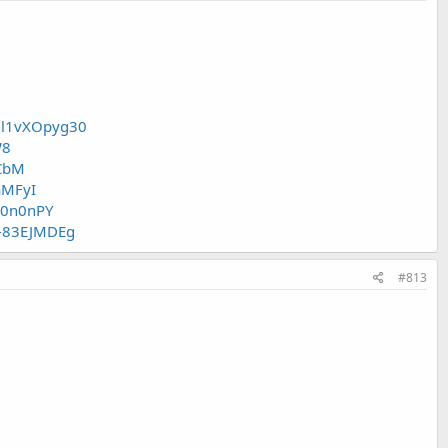
gl1vXOpyg30
W8
CbM
aMFyI
-0n0nPY
B-83EJMDEg
#813