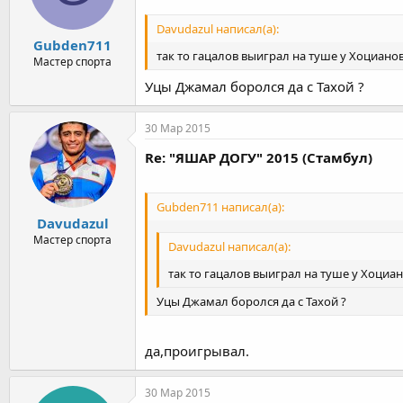
Davudazul написал(а):
Gubden711
так то гацалов выиграл на туше у Хоциано
Мастер спорта
Уцы Джамал боролся да с Тахой ?
30 Мар 2015
Re: "ЯШАР ДОГУ" 2015 (Стамбул)
Gubden711 написал(а):
Davudazul
Мастер спорта
Davudazul написал(а):
так то гацалов выиграл на туше у Хоциа
Уцы Джамал боролся да с Тахой ?
да,проигрывал.
30 Мар 2015