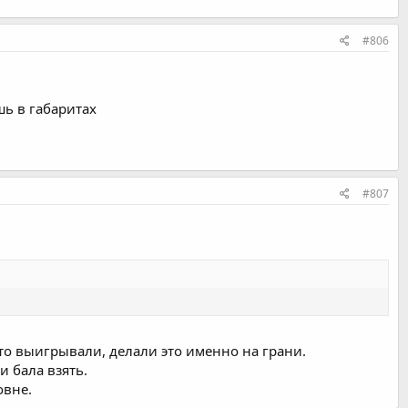
#806
шь в габаритах
#807
кто выигрывали, делали это именно на грани.
и бала взять.
овне.