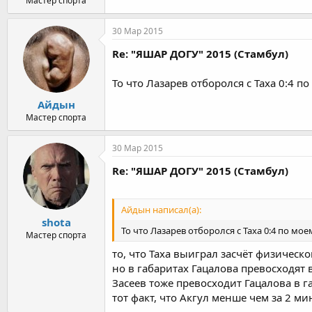
Мастер спорта
30 Мар 2015
Re: "ЯШАР ДОГУ" 2015 (Стамбул)
То что Лазарев отборолся с Таха 0:4 п
Айдын
Мастер спорта
30 Мар 2015
Re: "ЯШАР ДОГУ" 2015 (Стамбул)
Айдын написал(а):
shota
То что Лазарев отборолся с Таха 0:4 по мо
Мастер спорта
то, что Таха выиграл засчёт физическо
но в габаритах Гацалова превосходят 
Засеев тоже превосходит Гацалова в га
тот факт, что Акгул менше чем за 2 м