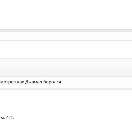
смотрел как Джамал боролся
м. 4-2.