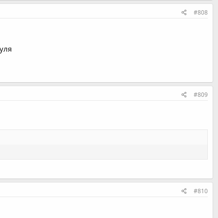
#808
гуля
#809
#810