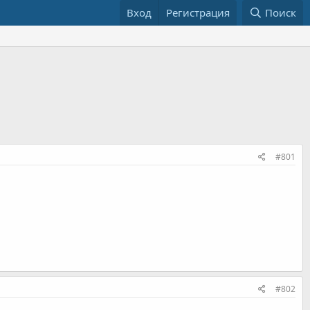
Вход
Регистрация
Поиск
#801
#802