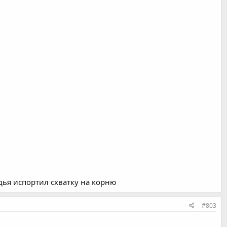
удья испортил схватку на корню
#803