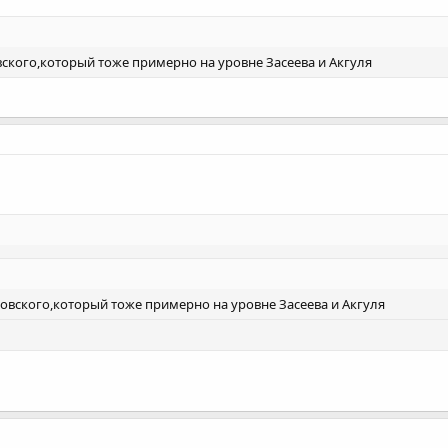
вского,который тоже примерно на уровне Засеева и Акгуля
новского,который тоже примерно на уровне Засеева и Акгуля