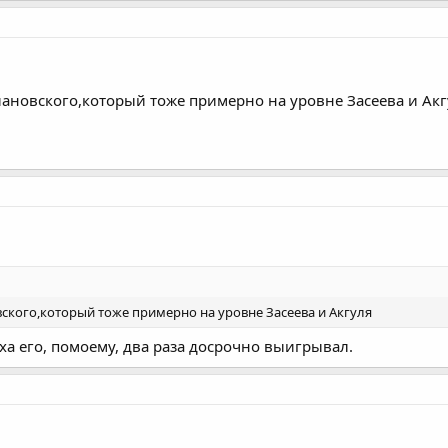
циановского,который тоже примерно на уровне Засеева и Ак
вского,который тоже примерно на уровне Засеева и Акгуля
ха его, помоему, два раза досрочно выигрывал.