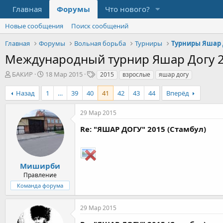
Главная
Форумы
Что нового?
Новые сообщения
Поиск сообщений
Главная
Форумы
Вольная борьба
Турниры
Турниры Яшар 
Международный турнир Яшар Догу 
А
Д
Т
БАКИР
18 Мар 2015
2015
взрослые
яшар догу
в
а
е
т
т
г
Назад
1
…
39
40
41
42
43
44
Вперёд
о
а
и
р
н
29 Мар 2015
т
а
е
ч
Re: "ЯШАР ДОГУ" 2015 (Стамбул)
м
а
ы
л
а
Миширби
Правление
Команда форума
29 Мар 2015