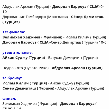
Абдуллах Арслан (Турция) -
Джордан Бэрроуз ( США)
0-
10
Доржванчиг Гомбодорж (Монголия) -
Сёнер Демирташ
( Турция)
-
1/2 финала:
Зелимхан Хаджиев ( Франция)
- Ислам Килич ( Турция)
Джордан Бэрроуз ( США)
-Сёнер Демирташ ( Турция) 10-0
утешительные:
Айхан Суджу (Турция)
- Батухан Демирчин (Турция)
Педро Сото (Пуэрто-Рико) -
Абдуллах Арслан (Турция)
за бронзу:
Ислам Килич ( Турция)
- Айхан Суджу (Турция)
Сёнер Демирташ ( Турция)
- Абдуллах Арслан (Турция)
финал:
Зелимхан Хаджиев ( Франция) -
Джордан Бэрроуз (
США)
3-14