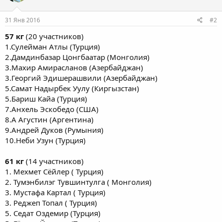
31 Янв 2016
#2
57 кг
(20 участников)
1.Сулейман Атлы (Турция)
2.Дамдинбазар Цонгбаатар (Монголия)
3.Махир Амирасланов (Азербайджан)
3.Георгий Эдишерашвили (Азербайджан)
5.Самат Надырбек Уулу (Киргызстан)
5.Бариш Кайа (Турция)
7.Анхель Эскобедо (США)
8.А Агустин (Аргентина)
9.Андрей Дуков (Румыния)
10.Неби Узун (Турция)
61 кг
(14 участников)
1. Мехмет Сёйлер ( Турция)
2. Тумэнбилэг Тувшинтулга ( Монголия)
3. Мустафа Картал ( Турция)
3. Реджеп Топал ( Турция)
5. Седат Оздемир (Турция)