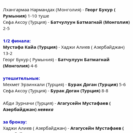
Лхангармаа Нармандах (Монголия) -
Георг Букур (
Румыния)
1-10 туше
Сефа Аксоу (Турция) -
Батчулуун Батмагнай (Монголия)
2-5
1/2 финала:
Мустафа Кайа (Турция)
- Хаджи Алиев ( Азербайджан)
13-2
Георг Букур ( Румыния) -
Батчулуун Батмагнай
(Монголия)
4-6
утешительные:
Мехмет Эрзинкали (Турция) -
Бурак Доган (Турция)
5-6
Сефа Аксоу (Турция) -
Бурак Доган (Турция)
8-8
Абди Зурначи (Турция) -
Агагусейн Мустафаев (
Азербайджан)
неявка
за бронзу:
Хаджи Алиев ( Азербайджан) -
Агагусейн Мустафаев (