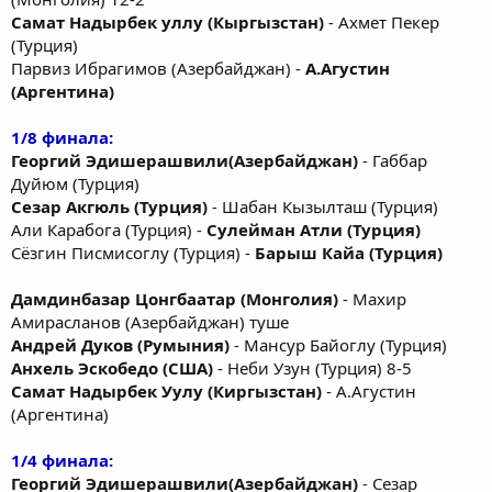
Самат Надырбек уллу (Кыргызстан)
- Ахмет Пекер
(Турция)
Парвиз Ибрагимов (Азербайджан) -
А.Агустин
(Аргентина)
1/8 финала:
Георгий Эдишерашвили(Азербайджан)
- Габбар
Дуйюм (Турция)
Сезар Акгюль (Турция)
- Шабан Кызылташ (Турция)
Али Карабога (Турция) -
Сулейман Атли (Турция)
Сёзгин Писмисоглу (Турция) -
Барыш Кайа (Турция)
Дамдинбазар Цонгбаатар (Монголия)
- Махир
Амирасланов (Азербайджан) туше
Андрей Дуков (Румыния)
- Мансур Байоглу (Турция)
Анхель Эскобедо (США)
- Неби Узун (Турция) 8-5
Самат Надырбек Уулу (Киргызстан)
- А.Агустин
(Аргентина)
1/4 финала:
Георгий Эдишерашвили(Азербайджан)
- Сезар