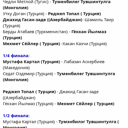
Чедли Метлой (Тугис) -
Туменбилег Тувшинтулга
(Монголия)
Утку Доган (Турция) -
Реджеп Топал ( Турция)
Джахид Гасан-заде ((Азербайджан)
-Шамиль Таир
(Турция)
Берды Атабаев (Туркменистан) -
Гёкхан Йылмаз
(Турция)
Мехмет Сёйлер ( Турция)
-Хакан Казчи (Турция)
1/4 финала:
Мустафа Картал (Турция)
- Лабазан Аскербиев
(Македония)
Седат Оздемир (Турция) -
Туменбилег Тувшинтулга
(Монголия)
Реджеп Топал ( Турция)
- Джахид Гасан-заде
((Азербайджан)
Гёкхан Йылмаз (Турция) -
Мехмет Сёйлер ( Турция)
1/2 финала:
Мустафа Картал (Турция) -
Тумэнбилэг Тувшинтулга (
Монголия)