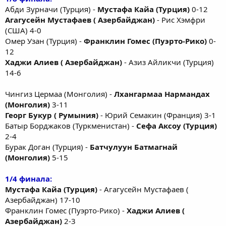
Абди Зурначи (Турция) -
Мустафа Кайа (Турция)
0-12
Агагусейн Мустафаев ( Азербайджан)
- Рис Хэмфри
(США) 4-0
Омер Узан (Турция) -
Франклин Гомес (Пуэрто-Рико)
0-
12
Хаджи Алиев ( Азербайджан)
- Азиз Айликчи (Турция)
14-6
Чингиз Цермаа (Монголия) -
Лхангармаа Нармандах
(Монголия)
3-11
Георг Букур ( Румыния)
- Юрий Семакин (Франция) 3-1
Батыр Борджаков (Туркменистан) -
Сефа Аксоу (Турция)
2-4
Бурак Доган (Турция) -
Батчулуун Батмагнай
(Монголия)
5-15
1/4 финала:
Мустафа Кайа (Турция)
- Агагусейн Мустафаев (
Азербайджан) 17-10
Франклин Гомес (Пуэрто-Рико) -
Хаджи Алиев (
Азербайджан)
2-3