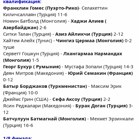
квалификация:
Франклин Гомес (Пуэрто-Рико)
- Селахеттин
Киличсаллаян (Турция) 11-6
Номин Батболд (Монголия) -
Хаджи Алиев (
Азербайджан)
2-6
Ситки Талан (Турция) -
Азиз Айликчи (Турция)
2-12
Хайтем Алейх (Тунис) -
Чингиз Цермаа (Монголия)
0-2
туше
Серветт Гошкун (Турция) -
Лхангармаа Нармандах
(Монголия)
1-5
Георг Букур ( Румыния)
- Мустафа Зопали (Турция) 14-3
Деян Митров (Македония) -
Юрий Семакин (Франция)
0-12
Батыр Борджаков (Туркменистан)
- Максим Эрик
(Франция) 10-0
Джеймс Грин (США) -
Сефа Аксоу (Турция)
2-2
Ясин Реджалари (Македония) -
Бурак Доган (Турция)
3-
12
Батчулуун Батмагнай (Монголия)
- Мехмет Эрзинкали
(Турция) 16-6
1/8 финала: