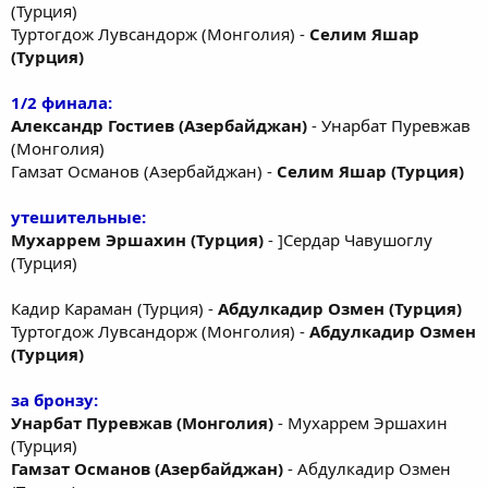
(Турция)
Туртогдож Лувсандорж (Монголия) -
Селим Яшар
(Турция)
1/2 финала:
Александр Гостиев (Азербайджан)
- Унарбат Пуревжав
(Монголия)
Гамзат Османов (Азербайджан) -
Селим Яшар (Турция)
утешительные:
Мухаррем Эршахин (Турция)
- ]Сердар Чавушоглу
(Турция)
Кадир Караман (Турция) -
Абдулкадир Озмен (Турция)
Туртогдож Лувсандорж (Монголия) -
Абдулкадир Озмен
(Турция)
за бронзу:
Унарбат Пуревжав (Монголия)
- Мухаррем Эршахин
(Турция)
Гамзат Османов (Азербайджан)
- Абдулкадир Озмен