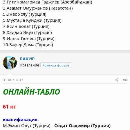
3.Гитиномагомед Гаджиев (Азербайджан)
3.Азамат Омуржанов (Казахстан)
5.Энес Услу (Турция)
5.Мустафа Куиджи (Турция)
7.Ясин Болат (Турция)
8.Хайдар Явуз (Турция)
9.Ильяс Гюнеш (Турция)
10.Зафер Дама (Турция)
БАКИР
Правление
Команда форума
31 Янв 2016
#6
ОНЛАЙН-ТАБЛО
61 кг
квалификация:
М.Эмин Одут (Турция) -
Седат Оздемир (Турция)