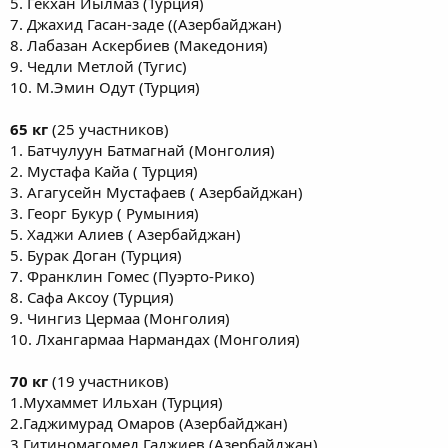
5. Гёкхан Йылмаз (Турция)
7. Джахид Гасан-заде ((Азербайджан)
8. Лабазан Аскербиев (Македония)
9. Чедли Метлой (Тугис)
10. М.Эмин Одут (Турция)
65 кг
(25 участников)
1. Батчулуун Батмагнай (Монголия)
2. Мустафа Кайа ( Турция)
3. Агагусейн Мустафаев ( Азербайджан)
3. Георг Букур ( Румыния)
5. Хаджи Алиев ( Азербайджан)
5. Бурак Доган (Турция)
7. Франклин Гомес (Пуэрто-Рико)
8. Сафа Аксоу (Турция)
9. Чингиз Цермаа (Монголия)
10. Лхангармаа Нармандах (Монголия)
70 кг
(19 участников)
1.Мухаммет Ильхан (Турция)
2.Гаджимурад Омаров (Азербайджан)
3.Гитиномагомед Гаджиев (Азербайджан)