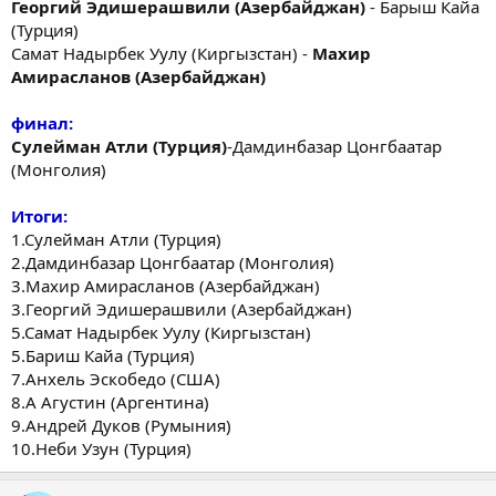
Георгий Эдишерашвили (Азербайджан)
- Барыш Кайа
(Турция)
Самат Надырбек Уулу (Киргызстан) -
Махир
Амирасланов (Азербайджан)
финал:
Сулейман Атли (Турция)
-Дамдинбазар Цонгбаатар
(Монголия)
Итоги:
1.Сулейман Атли (Турция)
2.Дамдинбазар Цонгбаатар (Монголия)
3.Махир Амирасланов (Азербайджан)
3.Георгий Эдишерашвили (Азербайджан)
5.Самат Надырбек Уулу (Киргызстан)
5.Бариш Кайа (Турция)
7.Анхель Эскобедо (США)
8.А Агустин (Аргентина)
9.Андрей Дуков (Румыния)
10.Неби Узун (Турция)