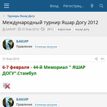
Вход
Регистрация
Турниры Яшар Догу
Международный турнир Яшар Догу 2012
А
Д
Т
БАКИР
31 Янв 2016
2012
взрослые
яшар догу
в
а
е
т
т
г
БАКИР
о
а
и
р
н
Правление
Команда форума
т
а
е
ч
31 Янв 2016
#1
м
а
ы
л
6-7 февраля
- 44-й Мемориал " ЯШАР
а
ДОГУ".Стамбул
БАКИР
Правление
Команда форума