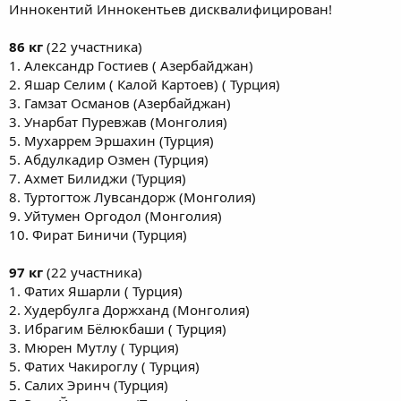
Иннокентий Иннокентьев дисквалифицирован!
86 кг
(22 участника)
1. Александр Гостиев ( Азербайджан)
2. Яшар Селим ( Калой Картоев) ( Турция)
3. Гамзат Османов (Азербайджан)
3. Унарбат Пуревжав (Монголия)
5. Мухаррем Эршахин (Турция)
5. Абдулкадир Озмен (Турция)
7. Ахмет Билиджи (Турция)
8. Туртогтож Лувсандорж (Монголия)
9. Уйтумен Оргодол (Монголия)
10. Фират Биничи (Турция)
97 кг
(22 участника)
1. Фатих Яшарли ( Турция)
2. Худербулга Доржханд (Монголия)
3. Ибрагим Бёлюкбаши ( Турция)
3. Мюрен Мутлу ( Турция)
5. Фатих Чакироглу ( Турция)
5. Салих Эринч (Турция)