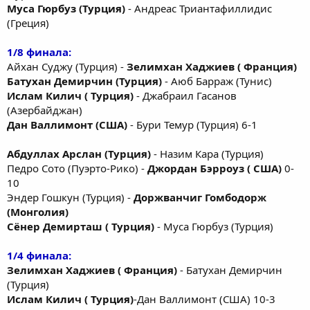
Муса Гюрбуз (Турция)
- Андреас Триантафиллидис
(Греция)
1/8 финала:
Айхан Суджу (Турция) -
Зелимхан Хаджиев ( Франция)
Батухан Демирчин (Турция)
- Аюб Барраж (Тунис)
Ислам Килич ( Турция)
- Джабраил Гасанов
(Азербайджан)
Дан Валлимонт (США)
- Бури Темур (Турция) 6-1
Абдуллах Арслан (Турция)
- Назим Кара (Турция)
Педро Сото (Пуэрто-Рико) -
Джордан Бэрроуз ( США)
0-
10
Эндер Гошкун (Турция) -
Доржванчиг Гомбодорж
(Монголия)
Сёнер Демирташ ( Турция)
- Муса Гюрбуз (Турция)
1/4 финала:
Зелимхан Хаджиев ( Франция)
- Батухан Демирчин
(Турция)
Ислам Килич ( Турция)
-Дан Валлимонт (США) 10-3