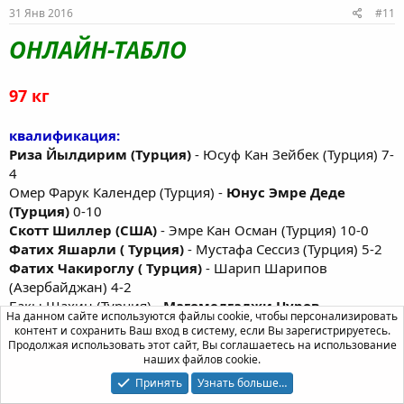
31 Янв 2016
#11
ОНЛАЙН-ТАБЛО
97 кг
квалификация:
Риза Йылдирим (Турция)
- Юсуф Кан Зейбек (Турция) 7-
4
Омер Фарук Календер (Турция) -
Юнус Эмре Деде
(Турция)
0-10
Скотт Шиллер (США)
- Эмре Кан Осман (Турция) 10-0
Фатих Яшарли ( Турция)
- Мустафа Сессиз (Турция) 5-2
Фатих Чакироглу ( Турция)
- Шарип Шарипов
(Азербайджан) 4-2
Бакы Шахин (Турция) -
Магомедгаджи Нуров
На данном сайте используются файлы cookie, чтобы персонализировать
(Македония)
3-5
контент и сохранить Ваш вход в систему, если Вы зарегистрируетесь.
Ибрагим Бёлюкбаши ( Турция)
- Джейк Варнер (США)
Продолжая использовать этот сайт, Вы соглашаетесь на использование
наших файлов cookie.
8-2
Кенан Гор (Турция)
- Мухаммед Саадуйи (Тунис) 10-0
Принять
Узнать больше…
Хусейн Гюндуз (Турция)
- Айкут Ишик (Турция) 3-1