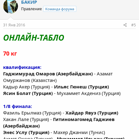
БАКИР
Правление
Команда форума
31 Янв 2016
#5
ОНЛАЙН-ТАБЛО
70 кг
квалификация:
Гаджимурад Омаров (Азербайджан)
- Азамат
Омуржанов (Казахстан)
Кадыр Акер (Турция) -
Ильяс Гюнеш (Турция)
Ясин Болат (Турция)
- Мухаммет Акдениз (Турция)
1/8 финала:
Фазиль Ерылмаз (Турция) -
Хайдар Явуз (Турция)
Хакан Лале (Турция) -
Гитиномагомед Гаджиев
(Азербайджан)
Энес Услу (Турция)
- Махер Джанми (Тунис)
Ахмет Оксюз (Турция) -
Мухаммет Ильхан (Турция)