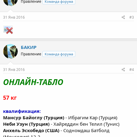
Правление
Команда форума
31 Янв 2016
#3
БАКИР
Правление
Команда форума
31 Янв 2016
#4
ОНЛАЙН-ТАБЛО
57 кг
квалификация:
Мансур Байоглу (Турция)
- Ибрагим Кар (Турция)
Неби Узун (Турция)
- Хайреддин бен Телил (Тунис)
Анхель Эскобедо (США)
- Содномдаш Батболд
(Монголия) 12-2