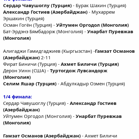
Сердар Чавушоглу (Турция)
- Бурак Шахин (Турция)
Александр Гостиев (Азербайджан)
- Мухаррем
Эршахин (Турция)
Осман Гогён (Турция) -
Уйтумен Оргодол (Монголия)
Бат-Эрдэнэ Бямбадорж (Монголия) -
Унарбат Пуревжав
(Монголия)
Алигаджи Гамидгаджиев (Кыргызстан) -
Гамзат Османов
(Азербайджан)
2-11
Фират Биничи (Турция) -
Ахмет Биличи (Турция)
Дерон Уинн (США) -
Туртогдож Лувсандорж
(Монголия)
Селим Яшар (Турция)
- Абдулкадыр Озмен (Турция)
1/4 финала:
Сердар Чавушоглу (Турция) -
Александр Гостиев
(Азербайджан)
Уйтумен Оргодол (Монголия) -
Унарбат Пуревжав
(Монголия)
Гамзат Османов (Азербайджан)
- Ахмет Биличи