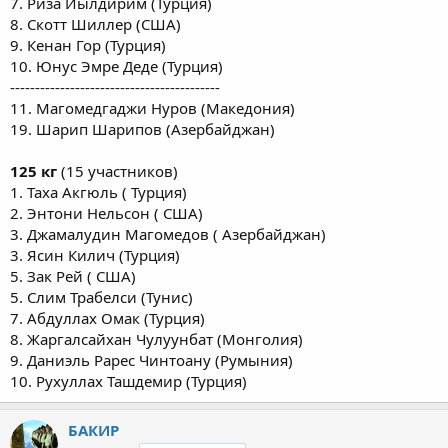
7. Риза Йылдирим (Турция)
8. Скотт Шиллер (США)
9. Кенан Гор (Турция)
10. Юнус Эмре Деде (Турция)
------------------------------------------
11. Магомедгаджи Нуров (Македония)
19. Шарип Шарипов (Азербайджан)
125 кг
(15 участников)
1. Таха Акгюль ( Турция)
2. Энтони Нельсон ( США)
3. Джамалудин Магомедов ( Азербайджан)
3. Ясин Килич (Турция)
5. Зак Рей ( США)
5. Слим Трабелси (Тунис)
7. Абдуллах Омак (Турция)
8. Жаргалсайхан Чулуунбат (Монголия)
9. Даниэль Рарес Чинтоану (Румыния)
10. Рухуллах Ташдемир (Турция)
БАКИР