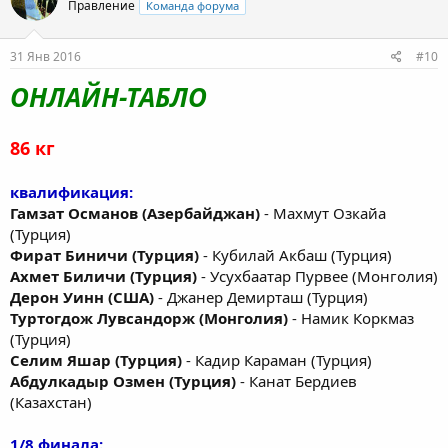
Правление
Команда форума
31 Янв 2016
#10
ОНЛАЙН-ТАБЛО
86 кг
квалификация:
Гамзат Османов (Азербайджан)
- Махмут Озкайа
(Турция)
Фират Биничи (Турция)
- Кубилай Акбаш (Турция)
Ахмет Биличи (Турция)
- Усухбаатар Пурвее (Монголия)
Дерон Уинн (США)
- Джанер Демирташ (Турция)
Туртогдож Лувсандорж (Монголия)
- Намик Коркмаз
(Турция)
Селим Яшар (Турция)
- Кадир Караман (Турция)
Абдулкадыр Озмен (Турция)
- Канат Бердиев
(Казахстан)
1/8 финала: