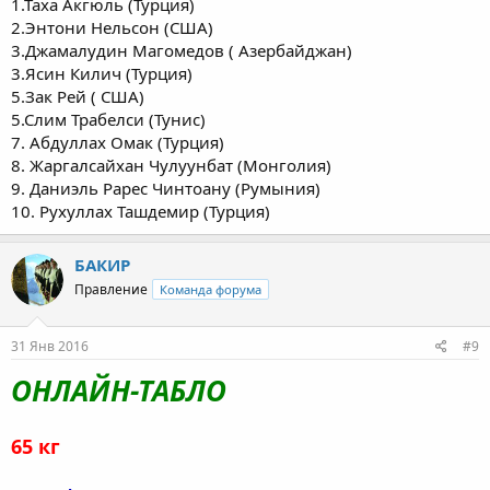
1.Таха Акгюль (Турция)
2.Энтони Нельсон (США)
3.Джамалудин Магомедов ( Азербайджан)
3.Ясин Килич (Турция)
5.Зак Рей ( США)
5.Слим Трабелси (Тунис)
7. Абдуллах Омак (Турция)
8. Жаргалсайхан Чулуунбат (Монголия)
9. Даниэль Рарес Чинтоану (Румыния)
10. Рухуллах Ташдемир (Турция)
БАКИР
Правление
Команда форума
31 Янв 2016
#9
ОНЛАЙН-ТАБЛО
65 кг