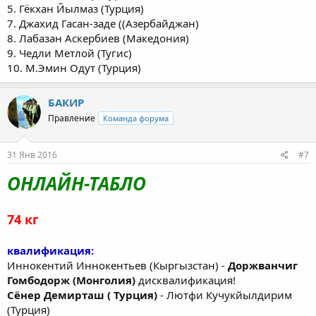
5. Гёкхан Йылмаз (Турция)
7. Джахид Гасан-заде ((Азербайджан)
8. Лабазан Аскербиев (Македония)
9. Чедли Метлой (Тугис)
10. М.Эмин Одут (Турция)
БАКИР
Правление
Команда форума
31 Янв 2016
#7
ОНЛАЙН-ТАБЛО
74 кг
квалификация:
Иннокентий Иннокентьев (Кыргызстан) -
Доржванчиг
Гомбодорж (Монголия)
дисквалификация!
Сёнер Демирташ ( Турция)
- Лютфи Кучукйылдирим
(Турция)