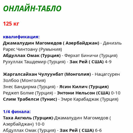
ОНЛАЙН-ТАБЛО
125 кг
квалификация:
Джамалудин Магомедов ( Азербайджан)
- Даниэль
Рарес Чинтоану (Румыния)
Абдуллах Омак (Турция)
- Ферхат Биничи (Турция)
Рухуллах Ташдемир (Турция) -
Зак Рей ( США)
4-9
Жаргалсайхан Чулуунбат (Монголия)
- Нацагсурен
Золбоо (Монголия)
Знес Бандирма (Турция) -
Ясин Килич (Турция)
Реджеп Болме (Турция) -
Энтони Нельсон (США)
0-10
Слим Трабелси (Тунис)
- Эмре Карабаджак (Турция)
1/4 финала:
Таха Акгюль (Турция)
-Джамалудин Магомедов (
Азербайджан) 10-0
Абдуллах Омак (Турция) -
Зак Рей ( США)
6-6