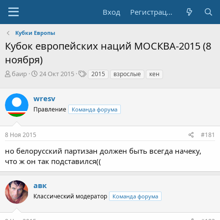
Вход
Регистрация
Кубки Европы
Кубок европейских наций МОСКВА-2015 (8
ноября)
А
Д
Т
баир
24 Окт 2015
2015
взрослые
кен
в
а
е
т
т
г
wresv
о
а
и
р
н
Правление
Команда форума
т
а
е
ч
8 Ноя 2015
#181
м
а
ы
л
но белорусский партизан должен быть всегда начеку,
а
что ж он так подставился((
авк
Классический модератор
Команда форума