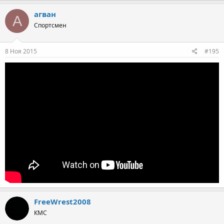
агван
А
Спортсмен
8 Ноя 2015
#195
FreeWrest2008
КМС