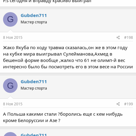
P.s сегодня и вправду красиво выиграл
Gubden711
G
Мастер спорта
8 Ноя 2015
#198
Жако Якуба по ходу травма сказалась,он же в этом году
на кубке мира выигрывал Сулейманова,Ахмед в
бешеной форме вообще ,жалко что 61 не олимп-й вес
интересно было бы посмотреть его в этом весе на России
Gubden711
G
Мастер спорта
8 Ноя 2015
#199
А Польша какими стали ?боролись еще с кем нибудь
кроме Белоруссии и Азе ?
Gubden711