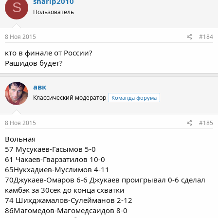
sharip2010
S
Пользователь
8 Ноя 2015
#184
кто в финале от России?
Рашидов будет?
авк
Классический модератор
Команда форума
8 Ноя 2015
#185
Вольная
57 Мусукаев-Гасымов 5-0
61 Чакаев-Гварзатилов 10-0
65Нукхадиев-Муслимов 4-11
70Джукаев-Омаров 6-6 Джукаев проигрывал 0-6 сделал
камбэк за 30сек до конца схватки
74 Шихджамалов-Сулейманов 2-12
86Магомедов-Магомедсаидов 8-0