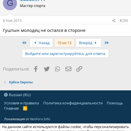
G
Мастер спорта
8 Ноя 2015
#200
Гуштын молодец не остался в стороне
First
Last
Назад
10 из 13
Вперёд
Войдите или зарегистрируйтесь для ответа.
Facebook
Twitter
WhatsApp
Электронная почта
Ссылка
Поделиться:
Кубки Европы
Russian (RU)
Условия и правила
Политика конфиденциальности
Помощь
Главная
R
S
S
Локализация от
XenForo.Info
На данном сайте используются файлы cookie, чтобы персонализировать