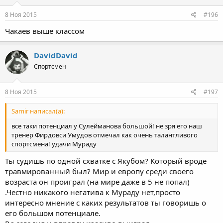
8 Ноя 2015
#196
Чакаев выше классом
DavidDavid
Спортсмен
8 Ноя 2015
#197
Samir написал(а):
все таки потенциал у Сулейманова большой! не зря его наш
тренер Фирдовси Умудов отмечал как очень талантливого
спортсмена! удачи Мураду
Ты судишь по одной схватке с Якубом? Который вроде
травмированный был? Мир и европу среди своего
возраста он проиграл (на мире даже в 5 не попал)
.Честно никакого негатива к Мураду нет,просто
интересно мнение с каких результатов ты говоришь о
его большом потенциале.