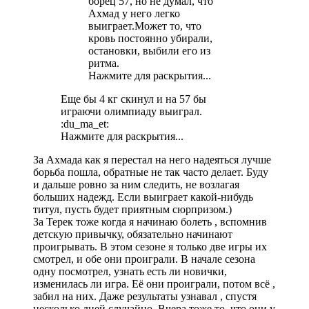
борец 57, но не думал, что
Ахмад у него легко
выиграет.Может то, что
кровь постоянно убирали,
остановки, выбили его из
ритма.
Нажмите для раскрытия...
Еще бы 4 кг скинул и на 57 бы
играючи олимпиаду выиграл.
:du_ma_et:
Нажмите для раскрытия...
За Ахмада как я перестал на него надеяться лучше
борьба пошла, обратные не так часто делает. Буду
и дальше ровно за ним следить, не возлагая
больших надежд. Если выиграет какой-нибудь
титул, пусть будет приятным сюрпризом.)
За Терек тоже когда я начинаю болеть , вспомнив
детскую привычку, обязательно начинают
проигрывать. В этом сезоне я только две игры их
смотрел, и обе они проиграли. В начале сезона
одну посмотрел, узнать есть ли новички,
изменилась ли игра. Её они проиграли, потом всё ,
забил на них. Даже результаты узнавал , спустя
несколько дней случайно. Вчера тоже то, что они у