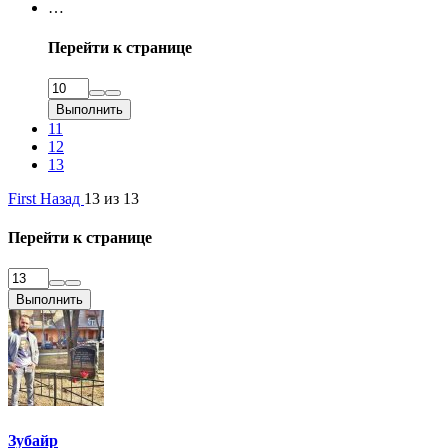
…
Перейти к странице
Выполнить
11
12
13
First
Назад
13 из 13
Перейти к странице
Выполнить
Зубайр