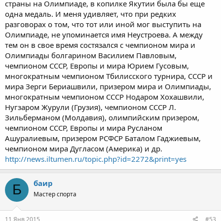
страны на Олимпиаде, в копилке Якутии была бы еще
одна медаль. И меня удивляет, что при редких
разговорах о том, что тот или иной мог выступить на
Олимпиаде, не упоминается имя Неустроева. А между
тем он в свое время состязался с чемпионом мира и
Олимпиады болгарином Василием Павловым,
чемпионом СССР, Европы и мира Юрием Гусовым,
многократным чемпионом Тбилисского турнира, СССР и
мира Зерги Бериашвили, призером мира и Олимпиады,
многократным чемпионом СССР Нодаром Хохашвили,
Нугзаром Журули (Грузия), чемпионом СССР Л.
Зильберманом (Молдавия), олимпийским призером,
чемпионом СССР, Европы и мира Русланом
Ашуралиевым, призером РСФСР Баталом Гаджиевым,
чемпионом мира Дугласом (Америка) и др.
http://news.iltumen.ru/topic.php?id=2272&print=yes
баир
Б
Мастер спорта
11 Янв 2015
#53