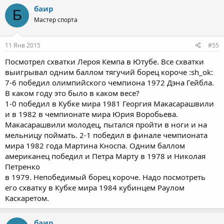
баир
Б
Мастер спорта
11 Янв 2015
#55
Посмотрел схватки Лероя Кемпа в Ютубе. Все схватки
выигрывал одним баллом тягучий борец короче :sh_ok:
7-6 победил олимпийского чемпиона 1972 Дэна Гейбла.
В каком году это было в каком весе?
1-0 победил в Кубке мира 1981 Георгия Макасарашвили
и в 1982 в чемпионате мира Юрия Воробьева.
Макасарашвили молодец, пытался пройти в ноги и на
мельницу поймать. 2-1 победил в финале чемпионата
мира 1982 года Мартина Кноспа. Одним баллом
американец победил и Петра Марту в 1978 и Николая
Петренко
в 1979. Непобедимый борец короче. Надо посмотреть
его схватку в Кубке мира 1984 кубинцем Раулом
Каскаретом.
баир