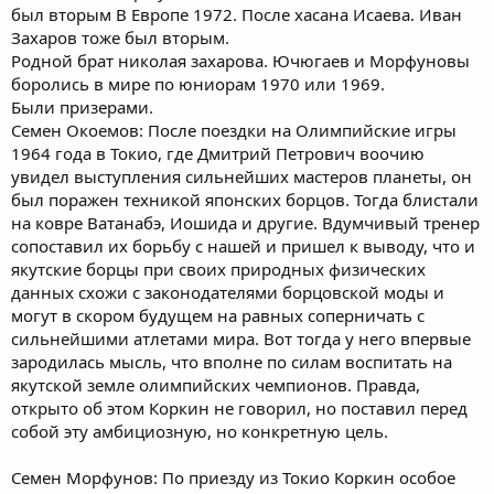
был вторым В Европе 1972. После хасана Исаева. Иван
Захаров тоже был вторым.
Родной брат николая захарова. Ючюгаев и Морфуновы
боролись в мире по юниорам 1970 или 1969.
Были призерами.
Семен Окоемов: После поездки на Олимпийские игры
1964 года в Токио, где Дмитрий Петрович воочию
увидел выступления сильнейших мастеров планеты, он
был поражен техникой японских борцов. Тогда блистали
на ковре Ватанабэ, Иошида и другие. Вдумчивый тренер
сопоставил их борьбу с нашей и пришел к выводу, что и
якутские борцы при своих природных физических
данных схожи с законодателями борцовской моды и
могут в скором будущем на равных соперничать с
сильнейшими атлетами мира. Вот тогда у него впервые
зародилась мысль, что вполне по силам воспитать на
якутской земле олимпийских чемпионов. Правда,
открыто об этом Коркин не говорил, но поставил перед
собой эту амбициозную, но конкретную цель.
Семен Морфунов: По приезду из Токио Коркин особое