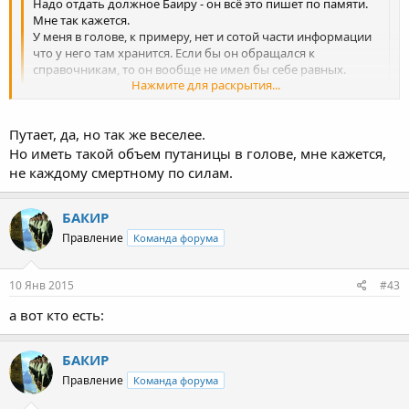
Надо отдать должное Баиру - он всё это пишет по памяти.
Мне так кажется.
У меня в голове, к примеру, нет и сотой части информации
что у него там хранится. Если бы он обращался к
справочникам, то он вообще не имел бы себе равных.
Нажмите для раскрытия...
Но там и 10% нет правды к сожалению,все напутано..больше
Нажмите для раскрытия...
половины несуществующих борцов или борцов городского
Путает, да, но так же веселее.
районного уровня..
Но иметь такой объем путаницы в голове, мне кажется,
не каждому смертному по силам.
БАКИР
Правление
Команда форума
10 Янв 2015
#43
а вот кто есть:
БАКИР
Правление
Команда форума