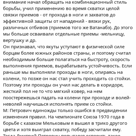
внимание начал обращать на комбинационный стиль
борьбы, учил применению во время схватки целой
связки приемов - от прохода в ноги и захватов до
эффективной защиты от нападений - вязки рук,
различных отбивов (приемов того же Ватанабэ). До этого
мы больше осваивали отдельные приемы -мельницу,
вертушку и др.
Он признавал, что якуты уступают в физической силе
борцам более южных районов страны, и поэтому считал
необходимым больше полагаться на быстроту, скорость
выполнения приемов, вырабатывать устойчивость. Если
раньше мы выполняли проходы в ноги, опираясь на
колени, то позже он нас стал учить проходить со стойки.
Поэтому эти проходы он учил нас делать в коридоре,
жесткий пол не то что мягкий ковер, на нем
поостережешься падать на колени при проходе и волей-
неволей научишься исполнять прием со стойки.
М: Петрович единожды только ошибся в предвидении
изменения правил. На чемпионате Союза 1970 года в
борьбе с казахом Мельковым я вышел в трико другого
цвета и хотя выиграл схватку, победу засчитали ему.
Тогда Дмитрий Петрович попытался оспорить такое