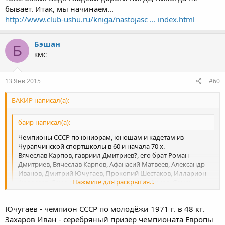
бывает. Итак, мы начинаем...
http://www.club-ushu.ru/kniga/nastojasc ... index.html
Бэшан
Б
КМС
13 Янв 2015
#60
БАКИР написал(а):
баир написал(а):
Чемпионы СССР по юниорам, юношам и кадетам из
Чурапчинской спортшколы в 60 и начала 70 х.
Вячеслав Карпов, гавриил Дмитриев?, его брат Роман
Дмитриев, Вячеслав Карпов, Афанасий Матвеев, Александр
Иванов, Дмитрий Ючугаев, Прокопий Шестаков, Илларион
Нажмите для раскрытия...
Федосеев, Семен Морфунов, Михаил Морфунов, Семен
Морфунов, Алексей Ермолаев, Николай Захаров, Иван
Захаров, п Васильев, Семен Макаров, Николай Коркин,
Нажмите для раскрытия...
Ючугаев - чемпион СССР по молодёжи 1971 г. в 48 кг.
Прокопий Захаров, Виктор Рукавишников. Пинигин и
Рукавишников уже из Киева. Пинигин был вторым.
Захаров Иван - серебряный призёр чемпионата Европы