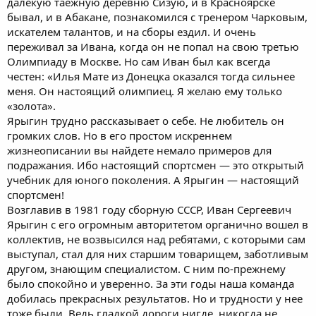
далекую таежную деревню Сизую, и в Красноярске
бывал, и в Абакане, познакомился с тренером Чарковым,
искателем талантов, и на сборы ездил. И очень
переживал за Ивана, когда он не попал на свою третью
Олимпиаду в Москве. Но сам Иван был как всегда
честен: «Илья Мате из Донецка оказался тогда сильнее
меня. Он настоящий олимпиец. Я желаю ему только
«золота».
Ярыгин трудно рассказывает о себе. Не любитель он
громких слов. Но в его простом искреннем
жизнеописании вы найдете немало примеров для
подражания. Ибо настоящий спортсмен — это открытый
учебник для юного поколения. А Ярыгин — настоящий
спортсмен!
Возглавив в 1981 году сборную СССР, Иван Сергеевич
Ярыгин с его огромным авторитетом органично вошел в
коллектив, не возвысился над ребятами, с которыми сам
выступал, стал для них старшим товарищем, заботливым
другом, знающим специалистом. С ним по-прежнему
было спокойно и уверенно. За эти годы наша команда
добилась прекрасных результатов. Но и трудности у нее
тоже были. Ведь гладкой дороги нигде, никогда не