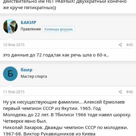
действительно им НЕТ РАВНЫХ! Двухкратный конечно
же круче пятикратных))
БАКИР
Правление
Команда форума
10 Янв 2015
#45
это данные до 72 года,так как речь шла о 60-х..
баир
Б
Мастер спорта
11 Янв 2015
#46
Ну уж несуществующие фамилии... Алексей Ермолаев
первый чемпион СССР из Якутии. 1965. Год
Молодежь до 22 лет. В Тбилиси 1966 тоде навел шороху.
Четверке явно был.
Николай Захаров. Дважды чемпион СССР по молодежи.
1967-68. Виктор Рукавишников из Киева