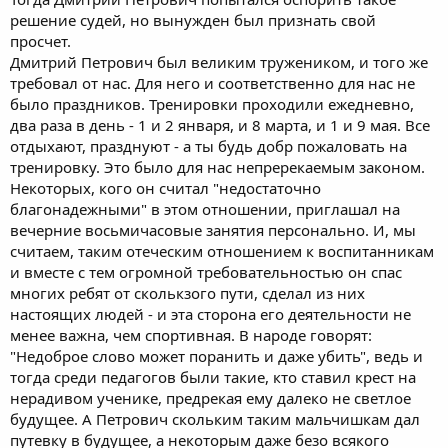
решение судей, но вынужден был признать свой
просчет.
Дмитрий Петрович был великим тружеником, и того же
требовал от нас. Для него и соответственно для нас не
было праздников. Тренировки проходили ежедневно,
два раза в день - 1 и 2 января, и 8 марта, и 1 и 9 мая. Все
отдыхают, празднуют - а ты будь добр пожаловать на
тренировку. Это было для нас непререкаемым законом.
Некоторых, кого он считал "недостаточно
благонадежными" в этом отношении, приглашал на
вечерние восьмичасовые занятия персонально. И, мы
считаем, таким отеческим отношением к воспитанникам
и вместе с тем огромной требовательностью он спас
многих ребят от сколькзого пути, сделал из них
настоящих людей - и эта сторона его деятельности не
менее важна, чем спортивная. В народе говорят:
"Недоброе слово может поранить и даже убить", ведь и
тогда среди педагогов были такие, кто ставил крест на
нерадивом ученике, предрекая ему далеко не светлое
будущее. А Петрович скольким таким мальчишкам дал
путевку в будущее, а некоторым даже безо всякого