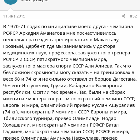
11 Янв 2015
#52
В 1970-71 годах по инициативе моего друга - чемпиона
РСФСР Аркадия Аманатова мне посчастливилось
несколько раз ездить тренироваться в Махачкалу,
Грозный, Дербент, где мы занимались у доктора
медицинских наук, профессора, заслуженного тренера
РСФСР и СССР, пятикратного чемпиона мира,
заслуженного мастера спорта СССР Али Алиева. Так что
без ложной скромности могу сказать – на тренировках в
весе 68 и 74 кг я не сильно отставал от борцов Дагестана,
Чечено-Ингушетии, Грузии, Кабардино-Балкарской
республики, Осетии тех времен. Так, были на сборах
именитые мастера ковра – многократный чемпион СССР,
Европы и мира, олимпийский призер Руслан Ашуралиев
(74 кг), многократный чемпион СССР, Европы и мира,
Тбилисского турнира, призер Олимпиады Нодар
Хохашвили, многократный чемпион РСФСР Батал
Гаджиев, многократный чемпион СССР, РСФСР и мира,
призер Олимпиады Аминула Насруллаев, призер