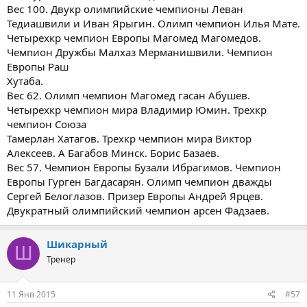
Вес 100. Двукр олимпийские чемпионы Леван
Тедиашвили и Иван Ярыгин. Олимп чемпион Илья Мате.
Четырехкр чемпион Европы Магомед Магомедов.
Чемпион Дружбы Малхаз Мерманишвили. Чемпион
Европы Раш
Хутаба.
Вес 62. Олимп чемпион Магомед гасан Абушев.
Четырехкр чемпион мира Владимир Юмин. Трехкр
чемпион Союза
Тамерлан Хатагов. Трехкр чемпион мира Виктор
Алексеев. А Багабов Минск. Борис Базаев.
Вес 57. Чемпион Европы Бузали Ибрагимов. Чемпион
Европы Гурген Багдасарян. Олимп чемпион дважды
Сергей Белоглазов. Призер Европы Андрей Ярцев.
Двукратный олимпийский чемпион арсен Фадзаев.
Шикарный
Ш
Тренер
11 Янв 2015
#57