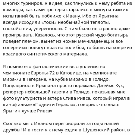
многих турниров. Я видел, как тянулись к нему ребята из
команды, как сами тренеры старались в минуты тяжких
испытаний быть поближе к Ивану. Ибо от Ярыгина
всегда исходили «токи» необычайной теплоты,
спокойствия, уверенности. С ним было не страшно даже
проигрывать. Казалось, что этот русский чудо-богатырь
поведет плечом, вынет из ножен меч-кладенец, и все
соперники полягут враз на поле боя, то бишь на ковре из
красивого синтетического материала.
Я помню его фантастические выступления на
чемпионате Европы-72 в Катовице, на чемпионате
мира-73 в Тегеране, на Кубке мира-80 в Толидо.
Популярность Ярыгина просто поражала. Джеймс Кук,
репортер небольшой газетки в Толидо, показывая мне
фото культуриста и актера Стива Ривса, который играл в
кинофильме «Подвиги Геракла», говорил, что «ваш
Ярыгин лучше Ривса».
Сколько мы с Иваном переговорили за годы нашей
дружбы! И в гости я к нему ездил в Шушенский район, в