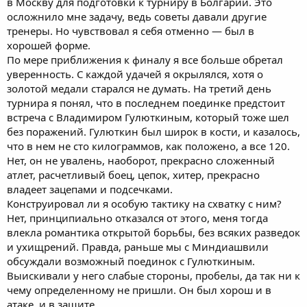
в Москву для подготовки к турниру в Болгарии. Это
осложнило мне задачу, ведь советы давали другие
тренеры. Но чувствовал я себя отменно — был в
хорошей форме.
По мере приближения к финалу я все больше обретал
уверенность. С каждой удачей я окрылялся, хотя о
золотой медали старался не думать. На третий день
турнира я понял, что в последнем поединке предстоит
встреча с Владимиром Гулюткиным, который тоже шел
без поражений. Гулюткин был широк в кости, и казалось,
что в нем не сто килограммов, как положено, а все 120.
Нет, он не увалень, наоборот, прекрасно сложенный
атлет, расчетливый боец, цепок, хитер, прекрасно
владеет зацепами и подсечками.
Конструировал ли я особую тактику на схватку с ним?
Нет, принципиально отказался от этого, меня тогда
влекла романтика открытой борьбы, без всяких разведок
и ухищрений. Правда, раньше мы с Миндиашвили
обсуждали возможный поединок с Гулюткиным.
Выискивали у него слабые стороны, пробелы, да так ни к
чему определенному не пришли. Он был хорош и в
атаке, и в защите.