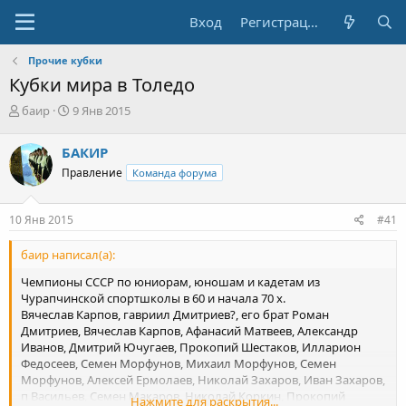
Вход
Регистрация
Прочие кубки
Кубки мира в Толедо
А
Д
баир
9 Янв 2015
в
а
т
т
БАКИР
о
а
Правление
Команда форума
р
н
т
а
е
ч
10 Янв 2015
#41
м
а
ы
л
баир написал(а):
а
Чемпионы СССР по юниорам, юношам и кадетам из
Чурапчинской спортшколы в 60 и начала 70 х.
Вячеслав Карпов, гавриил Дмитриев?, его брат Роман
Дмитриев, Вячеслав Карпов, Афанасий Матвеев, Александр
Иванов, Дмитрий Ючугаев, Прокопий Шестаков, Илларион
Федосеев, Семен Морфунов, Михаил Морфунов, Семен
Морфунов, Алексей Ермолаев, Николай Захаров, Иван Захаров,
п Васильев, Семен Макаров, Николай Коркин, Прокопий
Нажмите для раскрытия...