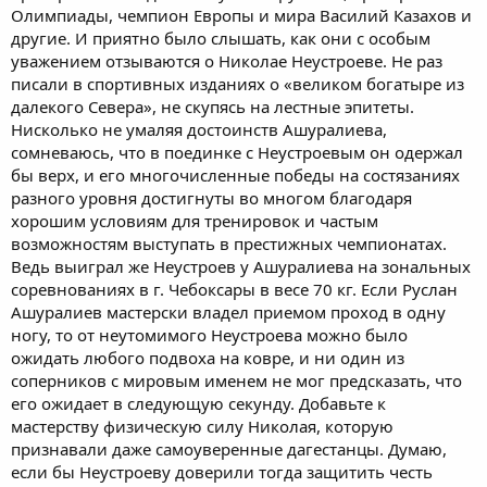
Олимпиады, чемпион Европы и мира Василий Казахов и
другие. И приятно было слышать, как они с особым
уважением отзываются о Николае Неустроеве. Не раз
писали в спортивных изданиях о «великом богатыре из
далекого Севера», не скупясь на лестные эпитеты.
Нисколько не умаляя достоинств Ашуралиева,
сомневаюсь, что в поединке с Неустроевым он одержал
бы верх, и его многочисленные победы на состязаниях
разного уровня достигнуты во многом благодаря
хорошим условиям для тренировок и частым
возможностям выступать в престижных чемпионатах.
Ведь выиграл же Неустроев у Ашуралиева на зональных
соревнованиях в г. Чебоксары в весе 70 кг. Если Руслан
Ашуралиев мастерски владел приемом проход в одну
ногу, то от неутомимого Неустроева можно было
ожидать любого подвоха на ковре, и ни один из
соперников с мировым именем не мог предсказать, что
его ожидает в следующую секунду. Добавьте к
мастерству физическую силу Николая, которую
признавали даже самоуверенные дагестанцы. Думаю,
если бы Неустроеву доверили тогда защитить честь