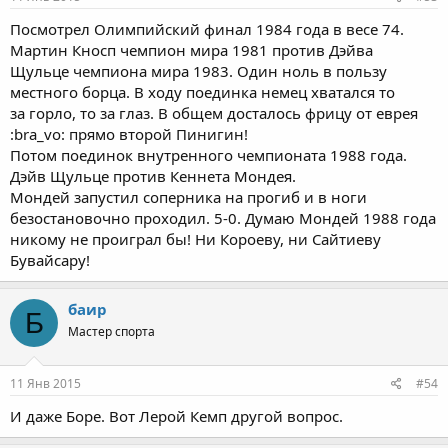
Посмотрел Олимпийский финал 1984 года в весе 74.
Мартин Кносп чемпион мира 1981 против Дэйва
Щульце чемпиона мира 1983. Один ноль в пользу
местного борца. В ходу поединка немец хватался то
за горло, то за глаз. В общем досталось фрицу от еврея
:bra_vo: прямо второй Пинигин!
Потом поединок внутренного чемпионата 1988 года.
Дэйв Щульце против Кеннета Мондея.
Мондей запустил соперника на прогиб и в ноги
безостановочно проходил. 5-0. Думаю Мондей 1988 года
никому не проиграл бы! Ни Короеву, ни Сайтиеву
Бувайсару!
баир
Б
Мастер спорта
11 Янв 2015
#54
И даже Боре. Вот Лерой Кемп другой вопрос.