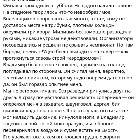
Финалы проходили в субботу. Нещадно палило солнце.
На стадионе творилось что-то невообразимое.
Болельщиков прорвалось так много, что те, кому не
досталось места на трибунах, плотным кольцом
окружили три ковра. Милиция беспомощно разводила
руками, никакие угрозы не действовали. Организаторы
посовещались и решили не срывать чемпионат. Но нам,
борцам, очень тРУДно было выходить на ковер — как
протиснуться сквозь строй «аэродромов»?
Владимир был внешне спокоен, щурился на солнце,
поглядывал по сторонам. Он считал меня, вероятно,
зеленым новичком, которому надо вовремя дать отпор.
Да, он был гораздо опытнее меня.
Мы не осторожничали. Без разведки ринулись друг на
друга. Я сразу почувствовал решимость соперника — он
опережал меня в захватах, швунговал, дергал, бил
широкой ладонью по шее. Я не отступал, но никак не
мог наладить дыхание. Ринулся в ноги, а Владимир
зацепил левой ногой мою правую, и я в броске
перевернулся в воздухе и сумел встать на «мост».
Его уважают все, с кем он прошел трудные дороги