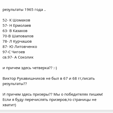
Были призерами
.
результаты 1965 года ..
52- К Шомахов
57- Н Ермолаев
63- В Казахов
70-В Шаповалов
78- Л Курчашов
87- Ю Литовченко
97-С Чигоев
св.97- А Соколик
и причем здесь четверка?? :-)
Виктор Рукавишников не был в 67 и 68 гг,писать
результаты??
И причем здесь призеры?? Мы о победителях пишем!
Если я буду перечислять призеров,то страницы не
хватит)