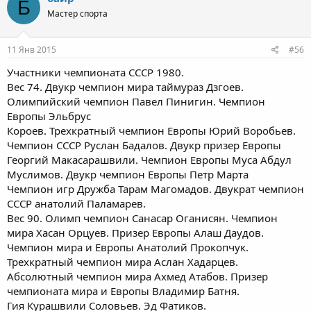
Б
Мастер спорта
11 Янв 2015
#56
Участники чемпионата СССР 1980.
Вес 74. Двукр чемпион мира таймураз Дзгоев.
Олимпийский чемпион Павел Пинигин. Чемпион
Европы Эльбрус
Короев. Трехкратный чемпион Европы Юрий Воробьев.
Чемпион СССР Руслан Бадалов. Двукр призер Европы
Георгий Макасарашвили. Чемпион Европы Муса Абдул
Муслимов. Двукр чемпион Европы Петр Марта
Чемпион игр Дружба Тарам Магомадов. Двукрат чемпион
СССР анатолий Паламарев.
Вес 90. Олимп чемпион Санасар Оганисян. Чемпион
мира Хасан Орцуев. Призер Европы Алаш Даудов.
Чемпион мира и Европы Анатолий Прокопчук.
Трехкратный чемпион мира Аслан Хадарцев.
Абсолютный чемпион мира Ахмед Атабов. Призер
чемпионата мира и Европы Владимир Батня.
Гия Курашвили Соловьев. Эд Фатиков.