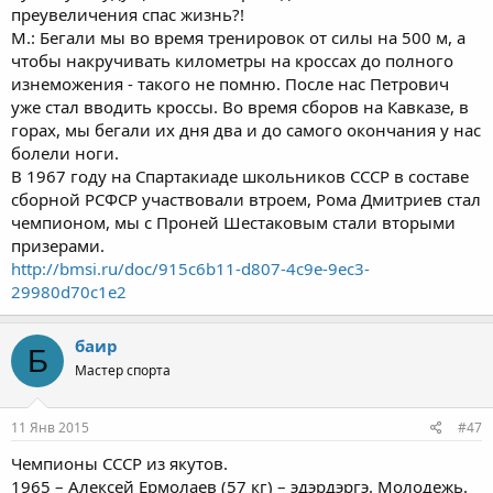
преувеличения спас жизнь?!
М.: Бегали мы во время тренировок от силы на 500 м, а
чтобы накручивать километры на кроссах до полного
изнеможения - такого не помню. После нас Петрович
уже стал вводить кроссы. Во время сборов на Кавказе, в
горах, мы бегали их дня два и до самого окончания у нас
болели ноги.
В 1967 году на Спартакиаде школьников СССР в составе
сборной РСФСР участвовали втроем, Рома Дмитриев стал
чемпионом, мы с Проней Шестаковым стали вторыми
призерами.
http://bmsi.ru/doc/915c6b11-d807-4c9e-9ec3-
29980d70c1e2
баир
Б
Мастер спорта
11 Янв 2015
#47
Чемпионы СССР из якутов.
1965 – Алексей Ермолаев (57 кг) – эдэрдэргэ. Молодежь.