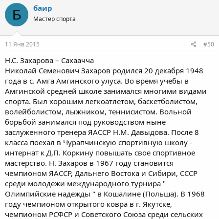
баир
Б
Мастер спорта
11 Янв 2015
#50
Н.С. Захарова – Сахаачча
Николай Семенович Захаров родился 20 декабря 1948
года в с. Амга Амгинского улуса. Во время учебы в
Амгинской средней школе занимался многими видами
спорта. Был хорошим легкоатлетом, баскетболистом,
волейболистом, лыжником, теннисистом. Вольной
борьбой занимался под руководством ныне
заслуженного тренера ЯАССР Н.М. Давыдова. После 8
класса поехал в Чурапчинскую спортивную школу -
интернат к Д.П. Коркину повышать свое спортивное
мастерство. Н. Захаров в 1967 году становится
чемпионом ЯАССР, Дальнего Востока и Сибири, СССР
среди молодежи международного турнира "
Олимпийские надежды " в Кошалине (Польша). В 1968
году чемпионом открытого ковра в г. Якутске,
чемпионом РСФСР и Советского Союза среди сельских