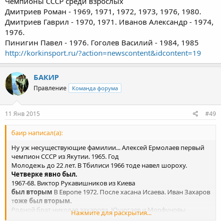
Чемпионы СССР среди взрослых
Дмитриев Роман - 1969, 1971, 1972, 1973, 1976, 1980.
Дмитриев Гаврил - 1970, 1971. Иванов Александр - 1974,
1976.
Пинигин Павел - 1976. Гоголев Василий - 1984, 1985
http://korkinsport.ru/?action=newscontent&idcontent=19
БАКИР
Правление
Команда форума
11 Янв 2015
#49
баир написал(а):
Ну уж несуществующие фамилии... Алексей Ермолаев первый
чемпион СССР из Якутии. 1965. Год
Молодежь до 22 лет. В Тбилиси 1966 тоде навел шороху.
Четверке явно был.
1967-68. Виктор Рукавишников из Киева
был вторым
В Европе 1972. После хасана Исаева. Иван Захаров
т
оже был вторым.
Родной брат николая захарова. Ючюгаев и Морфуновы
Нажмите для раскрытия...
боролись в мире по юниорам 1970 или 1969.