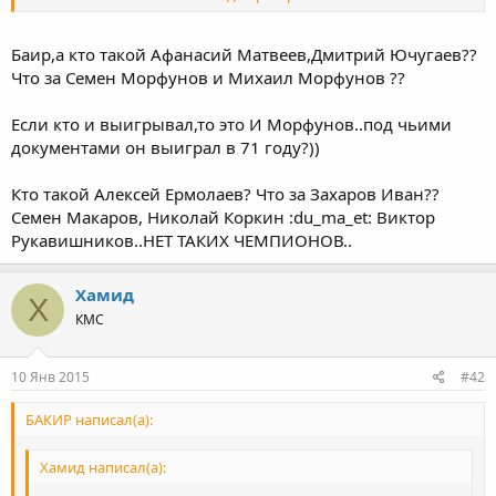
Захаров, Виктор Рукавишников. Пинигин и Рукавишников уже
из Киева. Пинигин был вторым.
В 1980 году чемпионом по юношам стали М Аммосов и
Баир,а кто такой Афанасий Матвеев,Дмитрий Ючугаев??
Владимир Яковлев. Там среди чемпионов Адлан Вараев
Что за Семен Морфунов и Михаил Морфунов ??
и Махар.
Если кто и выигрывал,то это И Морфунов..под чьими
документами он выиграл в 71 году?))
Кто такой Алексей Ермолаев? Что за Захаров Иван??
Семен Макаров, Николай Коркин :du_ma_et: Виктор
Рукавишников..НЕТ ТАКИХ ЧЕМПИОНОВ..
Хамид
Х
КМС
10 Янв 2015
#42
БАКИР написал(а):
Хамид написал(а):