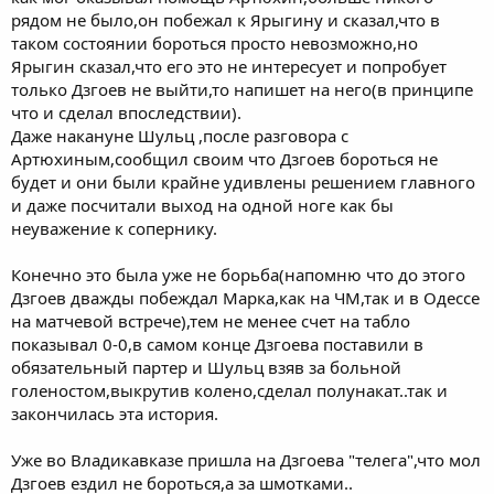
рядом не было,он побежал к Ярыгину и сказал,что в
таком состоянии бороться просто невозможно,но
Ярыгин сказал,что его это не интересует и попробует
только Дзгоев не выйти,то напишет на него(в принципе
что и сделал впоследствии).
Даже накануне Шульц ,после разговора с
Артюхиным,сообщил своим что Дзгоев бороться не
будет и они были крайне удивлены решением главного
и даже посчитали выход на одной ноге как бы
неуважение к сопернику.
Конечно это была уже не борьба(напомню что до этого
Дзгоев дважды побеждал Марка,как на ЧМ,так и в Одессе
на матчевой встрече),тем не менее счет на табло
показывал 0-0,в самом конце Дзгоева поставили в
обязательный партер и Шульц взяв за больной
голеностом,выкрутив колено,сделал полунакат..так и
закончилась эта история.
Уже во Владикавказе пришла на Дзгоева "телега",что мол
Дзгоев ездил не бороться,а за шмотками..