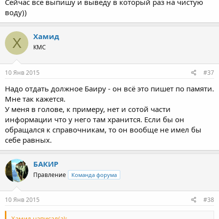
Сейчас все выпишу и выведу в который раз на чистую
воду))
Хамид
Х
КМС
10 Янв 2015
#37
Надо отдать должное Баиру - он всё это пишет по памяти.
Мне так кажется.
У меня в голове, к примеру, нет и сотой части
информации что у него там хранится. Если бы он
обращался к справочникам, то он вообще не имел бы
себе равных.
БАКИР
Правление
Команда форума
10 Янв 2015
#38
Хамид написал(а):