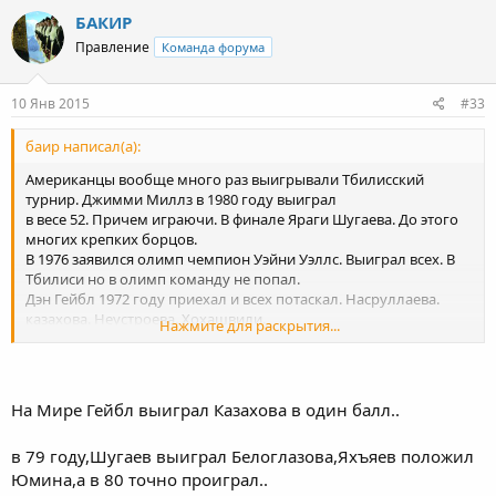
БАКИР
Правление
Команда форума
10 Янв 2015
#33
баир написал(а):
Американцы вообще много раз выигрывали Тбилисский
турнир. Джимми Миллз в 1980 году выиграл
в весе 52. Причем играючи. В финале Яраги Шугаева. До этого
многих крепких борцов.
В 1976 заявился олимп чемпион Уэйни Уэллс. Выиграл всех. В
Тбилиси но в олимп команду не попал.
Дэн Гейбл 1972 году приехал и всех потаскал. Насруллаева.
казахова. Неустроева. Хохашвили.
Нажмите для раскрытия...
Мондей крис в 1988 году по очереди победил всех сильнейших
советских борцов. Включая Адлана.
На Мире Гейбл выиграл Казахова в один балл..
в 79 году,Шугаев выиграл Белоглазова,Яхъяев положил
Юмина,а в 80 точно проиграл..