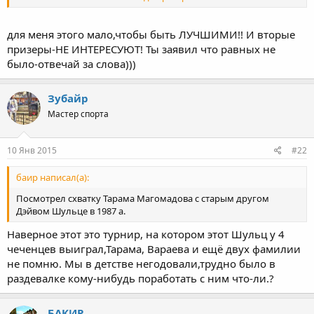
Захаров, Виктор Рукавишников. Пинигин и Рукавишников уже
из Киева. Пинигин был вторым.
В 1980 году чемпионом по юношам стали М Аммосов и
для меня этого мало,чтобы быть ЛУЧШИМИ!! И вторые
Владимир Яковлев. Там среди чемпионов Адлан Вараев
призеры-НЕ ИНТЕРЕСУЮТ! Ты заявил что равных не
и Махар.
было-отвечай за слова)))
Зубайр
Мастер спорта
10 Янв 2015
#22
баир написал(а):
Посмотрел схватку Тарама Магомадова с старым другом
Дэйвом Шульце в 1987 а.
Наверное этот это турнир, на котором этот Шульц у 4
чеченцев выиграл,Тарама, Вараева и ещё двух фамилии
не помню. Мы в детстве негодовали,трудно было в
раздевалке кому-нибудь поработать с ним что-ли.?
БАКИР