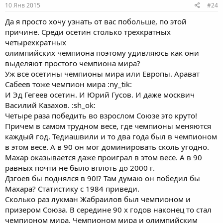
10 Янв 2015
#24
Да я просто хочу узнать от вас побольше, по этой
причине. Среди осетин столько трехкратных
четырехкратных
олимпийских чемпиона поэтому удивляюсь как они
выделяют простого чемпиона мира?
Уж все осетины чемпионы мира или Европы. Арават
Сабеев тоже чемпион мира :ny_tik:
И Эд Гегеев осетин. И Юрий Гусов. И даже москвич
Василий Казахов. :sh_ok:
Четыре раза победить во взрослом Союзе это круто!
Причем в самом трудном весе, где чемпионы меняются
каждый год. Тедиашвили и то два года был в чемпионом
в этом весе. А в 90 он мог доминировать сколь угодно.
Махар оказывается даже проиграл в этом весе. А в 90
равных почти не было вплоть до 2000 г.
Дзгоев бы поднялся в 90!? Там думаю он победил бы
Махара? Статистику с 1984 приведи.
Сколько раз лукман Жабраилов был чемпионом и
призером Союза. В середине 90 х годов наконец то стал
чемпионом мира. Чемпионом мира и олимпийским