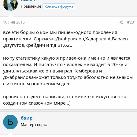
Правление
Команда форума
10 Янв 2015
#23
все эти борцы о ком мы пишем-одного поколения
практически..Саркисян,Джабраилов,Хадарцев А,Вараев
,Дзугутов,Крейдич и т.д 61,62..
но ту статистику какую я привел-она именно и является
показателем. И писать что человек не входит в 20-ку и
удивляться,как же он выиграл Кемберова и
Джабраилова-может только тот,кто абсолютно не знаком
с истинным положением дел.
правильно здесь написали,что живете в искусственно
созданном сказочном мире ..)
баир
Б
Мастер спорта