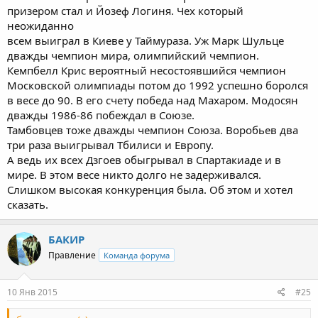
призером стал и Йозеф Логиня. Чех который
неожиданно
всем выиграл в Киеве у Таймураза. Уж Марк Шульце
дважды чемпион мира, олимпийский чемпион.
Кемпбелл Крис вероятный несостоявшийся чемпион
Московской олимпиады потом до 1992 успешно боролся
в весе до 90. В его счету победа над Махаром. Модосян
дважды 1986-86 побеждал в Союзе.
Тамбовцев тоже дважды чемпион Союза. Воробьев два
три раза выигрывал Тбилиси и Европу.
А ведь их всех Дзгоев обыгрывал в Спартакиаде и в
мире. В этом весе никто долго не задерживался.
Слишком высокая конкуренция была. Об этом и хотел
сказать.
БАКИР
Правление
Команда форума
10 Янв 2015
#25