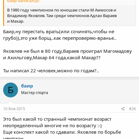
баир написал(а):
В 1980 году чемпионом по юношам стали М Аммосов и
Владимир Яковлев. Там среди чемпионов Адлан Вараев
и Махар.
Баир,ну перестать врать(или сочинять,чтобы не
грубо)),это уже борщ..как перепроверяю-вранье..
Яковлев не был в 80 году,Вараев проиграл Магомадову
и Ахильгову,Махар 64 года,какой Махар??
Ты написал 22 человек,можно по годам?..
баир
Б
Мастер спорта
10 Янв 2015
#26
Это был какой то странный чемпионат возраст
неопределенный многие не по возрасту :-)
Еще конспект какой то сдавали. Яковлев по борьбе
чемпион.