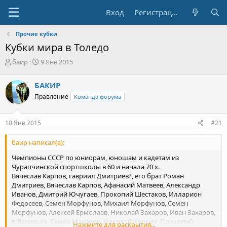
Вход
Регистрация
Прочие кубки
Кубки мира в Толедо
А
Д
баир
9 Янв 2015
в
а
т
т
БАКИР
о
а
Правление
Команда форума
р
н
т
а
е
ч
10 Янв 2015
#21
м
а
ы
л
баир написал(а):
а
Чемпионы СССР по юниорам, юношам и кадетам из
Чурапчинской спортшколы в 60 и начала 70 х.
Вячеслав Карпов, гавриил Дмитриев?, его брат Роман
Дмитриев, Вячеслав Карпов, Афанасий Матвеев, Александр
Иванов, Дмитрий Ючугаев, Прокопий Шестаков, Илларион
Федосеев, Семен Морфунов, Михаил Морфунов, Семен
Морфунов, Алексей Ермолаев, Николай Захаров, Иван Захаров,
п Васильев, Семен Макаров, Николай Коркин, Прокопий
Нажмите для раскрытия...