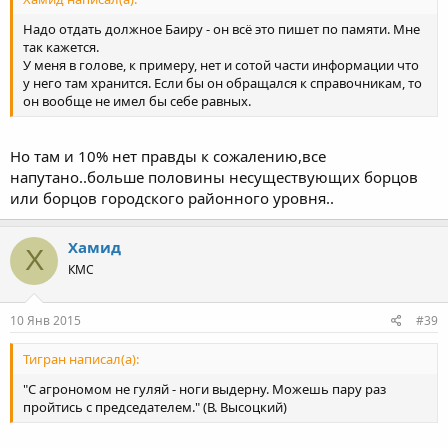
Надо отдать должное Баиру - он всё это пишет по памяти. Мне
так кажется.
У меня в голове, к примеру, нет и сотой части информации что
у него там хранится. Если бы он обращался к справочникам, то
он вообще не имел бы себе равных.
Но там и 10% нет правды к сожалению,все
напутано..больше половины несуществующих борцов
или борцов городского районного уровня..
Хамид
Х
КМС
10 Янв 2015
#39
Тигран написал(а):
"С агрономом не гуляй - ноги выдерну. Можешь пару раз
пройтись с председателем." (В. Высоцкий)