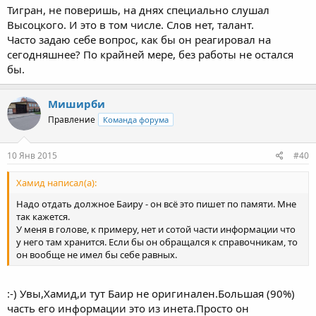
Тигран, не поверишь, на днях специально слушал
Высоцкого. И это в том числе. Слов нет, талант.
Часто задаю себе вопрос, как бы он реагировал на
сегодняшнее? По крайней мере, без работы не остался
бы.
Миширби
Правление
Команда форума
10 Янв 2015
#40
Хамид написал(а):
Надо отдать должное Баиру - он всё это пишет по памяти. Мне
так кажется.
У меня в голове, к примеру, нет и сотой части информации что
у него там хранится. Если бы он обращался к справочникам, то
он вообще не имел бы себе равных.
:-) Увы,Хамид,и тут Баир не оригинален.Большая (90%)
часть его информации это из инета.Просто он