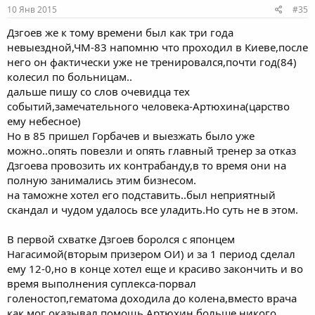
10 Янв 2015
#35
Дзгоев же к тому времени был как три года
невыездной,ЧМ-83 напомню что проходил в Киеве,после
него он фактически уже не тренировался,почти год(84)
колесил по больницам..
дальше пишу со слов очевидца тех
событий,замечательного человека-Артюхина(царство
ему небесное)
Но в 85 пришел Горбачев и выезжать было уже
можно..опять повезли и опять главный тренер за отказ
Дзгоева провозить их контрабанду,в то время они на
полную занимались этим бизнесом.
на таможне хотел его подставить..был неприятный
скандал и чудом удалось все уладить.Но суть не в этом.
В первой схватке Дзгоев боролся с японцем
Нагасимой(вторым призером ОИ) и за 1 период сделал
ему 12-0,но в конце хотел еще и красиво закончить и во
время выполнения суплекса-порвал
голеностоп,гематома доходила до колена,вместо врача
как мог оказывал помощь Артюхин,больше никого