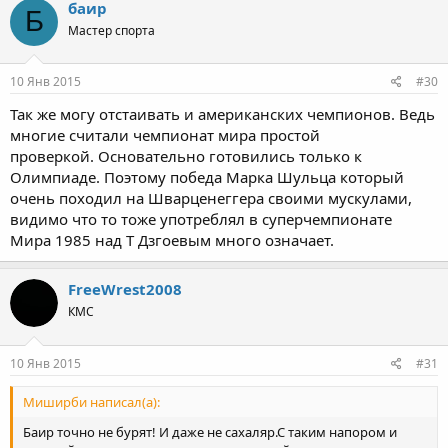
баир
Б
Мастер спорта
10 Янв 2015
#30
Так же могу отстаивать и американских чемпионов. Ведь
многие считали чемпионат мира простой
проверкой. Основательно готовились только к
Олимпиаде. Поэтому победа Марка Шульца который
очень походил на Шварценеггера своими мускулами,
видимо что то тоже употреблял в суперчемпионате
Мира 1985 над Т Дзгоевым много означает.
FreeWrest2008
КМС
10 Янв 2015
#31
Миширби написал(а):
Баир точно не бурят! И даже не сахаляр.С таким напором и