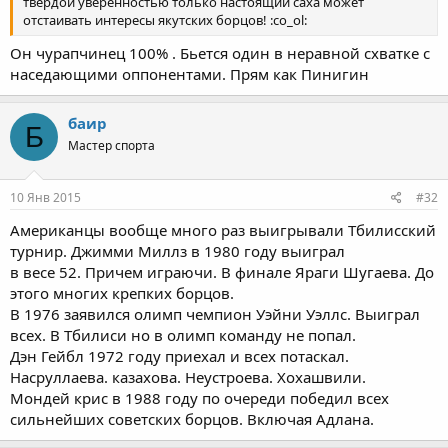
твердой уверенностью только настоящий саха может
отстаивать интересы якутских борцов! :co_ol:
Он чурапчинец 100% . Бьется один в неравной схватке с
наседающими оппонентами. Прям как Пинигин
баир
Б
Мастер спорта
10 Янв 2015
#32
Американцы вообще много раз выигрывали Тбилисский
турнир. Джимми Миллз в 1980 году выиграл
в весе 52. Причем играючи. В финале Яраги Шугаева. До
этого многих крепких борцов.
В 1976 заявился олимп чемпион Уэйни Уэллс. Выиграл
всех. В Тбилиси но в олимп команду не попал.
Дэн Гейбл 1972 году приехал и всех потаскал.
Насруллаева. казахова. Неустроева. Хохашвили.
Мондей крис в 1988 году по очереди победил всех
сильнейших советских борцов. Включая Адлана.