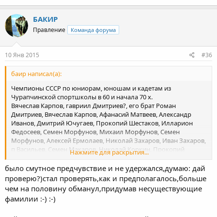
БАКИР
Правление
Команда форума
10 Янв 2015
#36
баир написал(а):
Чемпионы СССР по юниорам, юношам и кадетам из
Чурапчинской спортшколы в 60 и начала 70 х.
Вячеслав Карпов, гавриил Дмитриев?, его брат Роман
Дмитриев, Вячеслав Карпов, Афанасий Матвеев, Александр
Иванов, Дмитрий Ючугаев, Прокопий Шестаков, Илларион
Федосеев, Семен Морфунов, Михаил Морфунов, Семен
Морфунов, Алексей Ермолаев, Николай Захаров, Иван Захаров,
п Васильев, Семен Макаров, Николай Коркин, Прокопий
Нажмите для раскрытия...
Захаров, Виктор Рукавишников. Пинигин и Рукавишников уже
из Киева. Пинигин был вторым.
было смутное предчувствие и не удержался,думаю: дай
В 1980 году чемпионом по юношам стали М Аммосов и
проверю?)стал проверять,как и предполагалось,больше
Владимир Яковлев. Там среди чемпионов Адлан Вараев
чем на половину обманул,придумав несуществующие
и Махар.
фамилии :-) :-)