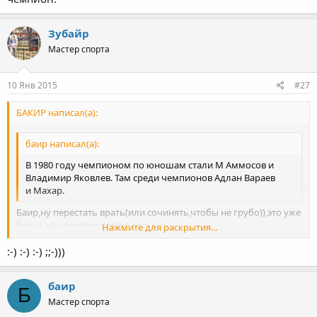
Зубайр
Мастер спорта
10 Янв 2015
#27
БАКИР написал(а):
баир написал(а):
В 1980 году чемпионом по юношам стали М Аммосов и
Владимир Яковлев. Там среди чемпионов Адлан Вараев
и Махар.
Баир,ну перестать врать(или сочинять,чтобы не грубо)),это уже
борщ..как перепроверяю-вранье..
Нажмите для раскрытия...
:-) :-) :-) ;;-)))
Яковлев не был в 80 году
Нажмите для раскрытия...
баир написал(а):
баир
Б
Это был какой то странный чемпионат
Мастер спорта
Еще конспект какой то сдавали. Яковлев по борьбе