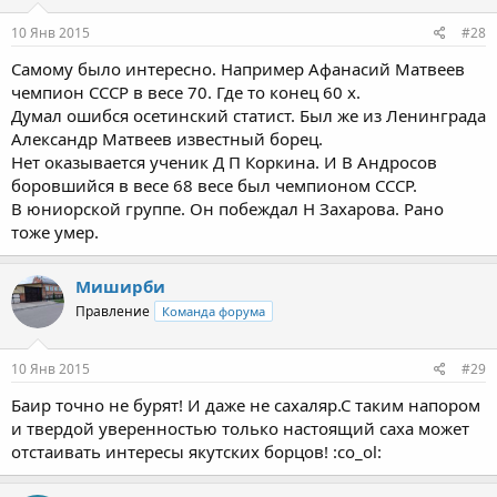
чемпион.
10 Янв 2015
#28
.
Самому было интересно. Например Афанасий Матвеев
чемпион СССР в весе 70. Где то конец 60 х.
Нажмите для раскрытия...
Думал ошибся осетинский статист. Был же из Ленинграда
Александр Матвеев известный борец.
Нет оказывается ученик Д П Коркина. И В Андросов
боровшийся в весе 68 весе был чемпионом СССР.
В юниорской группе. Он побеждал Н Захарова. Рано
тоже умер.
Миширби
Правление
Команда форума
10 Янв 2015
#29
Баир точно не бурят! И даже не сахаляр.С таким напором
и твердой уверенностью только настоящий саха может
отстаивать интересы якутских борцов! :co_ol: