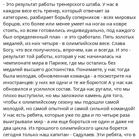
- Это результат работы тренерского штаба. У нас в
каждом весе есть тренер, который отвечает за
категорию, разбирает борьбу соперников - всех мировых
борцов, кто более или менее умеет на ногах на ковре
стоять, ко всем готовились индивидуально, под каждого
был определенный план - и это сработало. Пять золотых
медалей, из них четыре - в олимпийском весе. Слава
Богу, что все получилось, впрочем, как и всегда. И это -
результат той работы, которая у нас начиналась на
чемпионате мира в Париже, где мы остались без
медалей высшего достоинства. Понимаете, у нас тогда
была молодая, обновленная команда - а посмотрите на
иностранцев: у них же одни и те же борются! А у нас как
обновился и усилился состав. Тогда нас ругали, что мы
плохо выступили, но мы заложили камень для того,
чтобы к олимпийскому сезону мы подошли самой
молодой, но самой опытной и самой сильной командой!
У нас есть ребята, которые уже по два и по четыре раза
выигрывали мир - а им еще бороться не один и даже не
два цикла. Из прошлого олимпийского цикла борется
сегодня только наш капитан - Садулаев. Эти ребята, что в