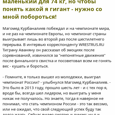
маленький для 74 кг, но чтобы
понять какой я гигант - нужно со
мной побороться!
Магомед Курбаналиев побеждал и на чемпионате мира,
и не раз на чемпионате Европы, но чемпионат страны
выигрывает лишь во второй раз после шестилетнего
перерыва. В интервью корреспонденту WRESTRUS.RU
Тиграну Аваняну он рассказал об эмоциях после
соревнований, извинился за "непонятные движения"
после финального свистка и посоветовал всем не гонять
вес - кушать и бороться.
- Помните, я только вышел из молодежки, выиграл
чемпионат России? - улыбнулся Магомед Курбаналиев. -
Это было в 2013 году, прошло шесть лет - и с тех пор я,
вроде бы, всегда шел лидером, но выиграть у меня
никак не получалось. Но знаете, тогда я наверное не
понимал, что стать чемпионом России - это так весомо,
или не ожидал, что свой следующий успех буду так
долго ждать. Сейчас видео смотрю и думаю: ну я и