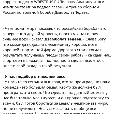
корреспонденту WRESTRUS.RU Тиграну Аваняну итоги
чемпионата мира подвел главный тренер сборной
России по вольной борьбе Дзамболат Тедеев.
- Чемпионат мира показал, что российская борьба - это
совершенно другой уровень, просто мы на голову
сильнее всех! - сказал
Дзамболат Тедеев.
- Слава Богу,
что команда подошла к чемпионату хорошо, все в
хорошей спортивной форме. Дорогого стоит, когда в
результате получаешь плоды своей работы - каждый наш
спортсмен выложился полностью и сделал все, чтобы
внести свой вклад в такой результат.
- У нас недобор в тяжелом весе...
- У нас кто-то сегодня выиграл, кто-то проиграл, но наша
команда - это большая семья. Кто-то же должен был
проиграть, это спорт. Что сделать - на данный момент у
нас был только Алан Хугаев, и он прошел подготовку со
всеми, был готов бороться за медаль чемпионата мира,
но не получилось. Нельзя же забрать вообще все
медали. Но если бы я понимал, что в этом весе мы не