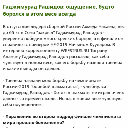
Гаджимурад Рашидов: ощущение, будто
боролся в этом весе всегда
В отсутствие лидера сборной России Ахмеда Чакаева, вес
до 65 кг в Сочи "закрыл" Гаджимурад Рашидов -
уверенно победив много крепких борцов, а в финале он
справился с призером ЧЕ-2019 Начыном Кууларом. В
интервью корреспонденту WRESTRUS.RU Тиграну
Аваняну Гаджимурад Рашидов рассказал, как себя
чувствует в новом весе, как его борьбу назвали тренера
и какие выводы он сделал.
- Тренера назвали мою борьбу на чемпионате
России-2019 "борьбой шахматиста", - улыбнулся
Гаджимурад Рашидов. - Хотя я в шахматы не играл очень
давно - со времен школы. Но да, в новом весе чувствую
себя поувереннее.
- Поражение во втором подряд финале чемпионата
мира прошло болезненно?