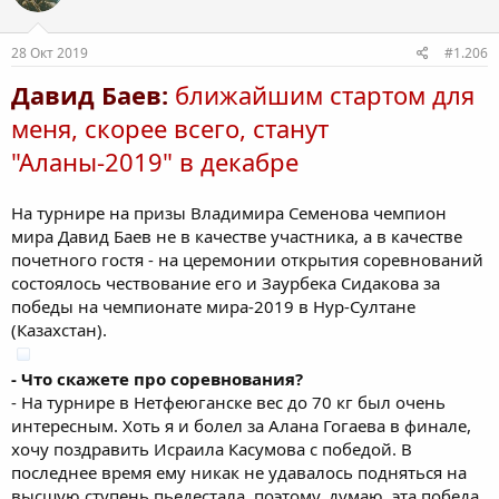
28 Окт 2019
#1.206
Давид Баев:
ближайшим стартом для
меня, скорее всего, станут
"Аланы-2019" в декабре
На турнире на призы Владимира Семенова чемпион
мира Давид Баев не в качестве участника, а в качестве
почетного гостя - на церемонии открытия соревнований
состоялось чествование его и Заурбека Сидакова за
победы на чемпионате мира-2019 в Нур-Султане
(Казахстан).
- Что скажете про соревнования?
- На турнире в Нетфеюганске вес до 70 кг был очень
интересным. Хоть я и болел за Алана Гогаева в финале,
хочу поздравить Исраила Касумова с победой. В
последнее время ему никак не удавалось подняться на
высшую ступень пьедестала, поэтому, думаю, эта победа