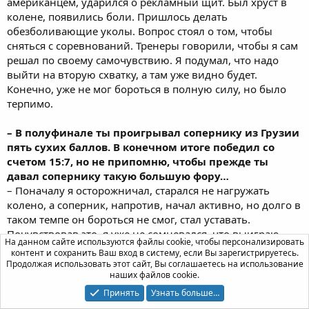
американцем, ударился о рекламный щит. Был хруст в
колене, появились боли. Пришлось делать
обезболивающие уколы. Вопрос стоял о том, чтобы
сняться с соревнований. Тренеры говорили, чтобы я сам
решал по своему самочувствию. Я подумал, что надо
выйти на вторую схватку, а там уже видно будет.
Конечно, уже не мог бороться в полную силу, но было
терпимо.
– В полуфинале ты проигрывал сопернику из Грузии
пять сухих баллов. В конечном итоге победил со
счетом 15:7, но не припомню, чтобы прежде ты
давал сопернику такую большую фору…
– Поначалу я осторожничал, старался не нагружать
колено, а соперник, напротив, начал активно, но долго в
таком темпе он бороться не смог, стал уставать.
Почувствовав это, я уже не сомневался, что выиграю
На данном сайте используются файлы cookie, чтобы персонализировать
схватку, хотя она была для меня самой трудной на
контент и сохранить Ваш вход в систему, если Вы зарегистрируетесь.
первенстве.
Продолжая использовать этот сайт, Вы соглашаетесь на использование
наших файлов cookie.
– Потом был финал, в котором ты встречался с
Принять
Узнать больше…
иранцем. Как это ни странно, но этот поединок для