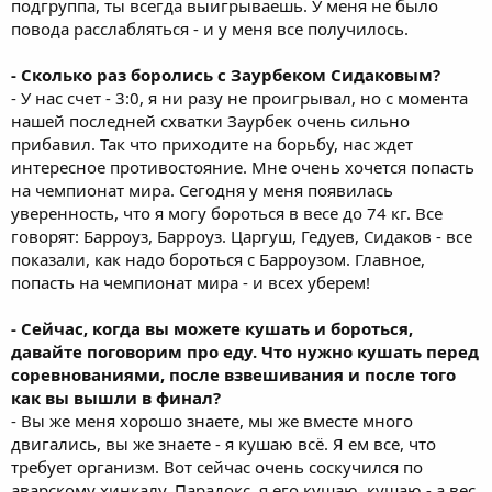
подгруппа, ты всегда выигрываешь. У меня не было
повода расслабляться - и у меня все получилось.
- Сколько раз боролись с Заурбеком Сидаковым?
- У нас счет - 3:0, я ни разу не проигрывал, но с момента
нашей последней схватки Заурбек очень сильно
прибавил. Так что приходите на борьбу, нас ждет
интересное противостояние. Мне очень хочется попасть
на чемпионат мира. Сегодня у меня появилась
уверенность, что я могу бороться в весе до 74 кг. Все
говорят: Барроуз, Барроуз. Царгуш, Гедуев, Сидаков - все
показали, как надо бороться с Барроузом. Главное,
попасть на чемпионат мира - и всех уберем!
- Сейчас, когда вы можете кушать и бороться,
давайте поговорим про еду. Что нужно кушать перед
соревнованиями, после взвешивания и после того
как вы вышли в финал?
- Вы же меня хорошо знаете, мы же вместе много
двигались, вы же знаете - я кушаю всё. Я ем все, что
требует организм. Вот сейчас очень соскучился по
аварскому хинкалу. Парадокс, я его кушаю, кушаю - а вес