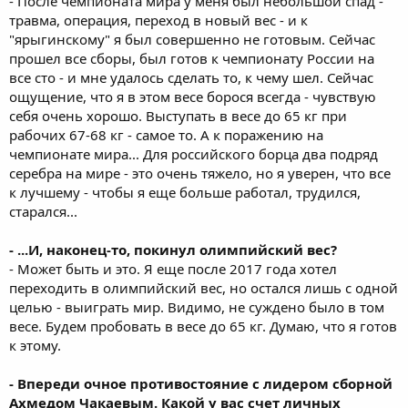
- После чемпионата мира у меня был небольшой спад -
травма, операция, переход в новый вес - и к
"ярыгинскому" я был совершенно не готовым. Сейчас
прошел все сборы, был готов к чемпионату России на
все сто - и мне удалось сделать то, к чему шел. Сейчас
ощущение, что я в этом весе борося всегда - чувствую
себя очень хорошо. Выступать в весе до 65 кг при
рабочих 67-68 кг - самое то. А к поражению на
чемпионате мира... Для российского борца два подряд
серебра на мире - это очень тяжело, но я уверен, что все
к лучшему - чтобы я еще больше работал, трудился,
старался...
- ...И, наконец-то, покинул олимпийский вес?
- Может быть и это. Я еще после 2017 года хотел
переходить в олимпийский вес, но остался лишь с одной
целью - выиграть мир. Видимо, не суждено было в том
весе. Будем пробовать в весе до 65 кг. Думаю, что я готов
к этому.
- Впереди очное противостояние с лидером сборной
Ахмедом Чакаевым. Какой у вас счет личных