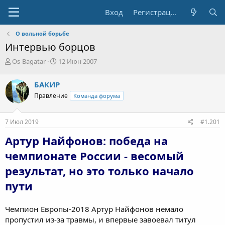
Вход
Регистрация
О вольной борьбе
Интервью борцов
А
Д
Os-Bagatar
12 Июн 2007
в
а
т
т
БАКИР
о
а
Правление
Команда форума
р
н
т
а
е
ч
7 Июл 2019
#1.201
м
а
ы
л
Артур Найфонов: победа на
а
чемпионате России - весомый
результат, но это только начало
пути
Чемпион Европы-2018 Артур Найфонов немало
пропустил из-за травмы, и впервые завоевал титул