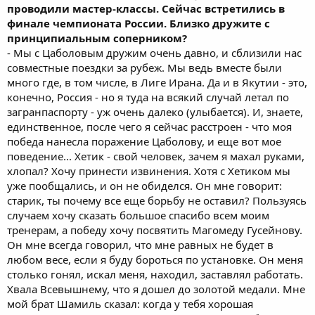
проводили мастер-классы. Сейчас встретились в
финале чемпионата России. Близко дружите с
принципиальным соперником?
- Мы с Цаболовым дружим очень давно, и сблизили нас
совместные поездки за рубеж. Мы ведь вместе были
много где, в том числе, в Лиге Ирана. Да и в Якутии - это,
конечно, Россия - но я туда на всякий случай летал по
загранпаспорту - уж очень далеко (улыбается). И, знаете,
единственное, после чего я сейчас расстроен - что моя
победа нанесла поражение Цаболову, и еще вот мое
поведение... Хетик - свой человек, зачем я махал руками,
хлопал? Хочу принести извинения. Хотя с Хетиком мы
уже пообщались, и он не обиделся. Он мне говорит:
старик, ты почему все еще борьбу не оставил? Пользуясь
случаем хочу сказать большое спасибо всем моим
тренерам, а победу хочу посвятить Магомеду Гусейнову.
Он мне всегда говорил, что мне равных не будет в
любом весе, если я буду бороться по установке. Он меня
столько гонял, искал меня, находил, заставлял работать.
Хвала Всевышнему, что я дошел до золотой медали. Мне
мой брат Шамиль сказал: когда у тебя хорошая