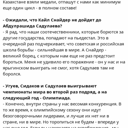
Казахстане взяли медали, отпашут с нами как минимум
еще один цикл - в полном составе!
- Ожидали, что Кайл Снайдер не дойдет до
Абдулрашида Садулаева?
- Я рад, что наши соотечественники, которые борются за
другие государства, попадают на пьедестал. Это в
очередной раз подчеркивает, что советская и российская
школа борьбы - сильнейшая в мире. А Снайдер -
великий борец, с которым нам еще не раз предстоит
бороться. Меня не удивило его поражение - он у нас и на
ярыгинском выиграть не смог, хотя Садулаев там не
боролся.
- Угуев, Сидаков и Садулаев выигрывают
чемпионаты мира во второй раз подряд, а на
следующий год - Олимпиада.
- Конечно, внутри страны у нас весомая конкуренция. В
то же время, к олимпийскому сезону они идут
безоговорочными лидерами, и лучше их нет ни в
стране, ни в мире. Но торопиться не будем - впереди у
нас еще год. Если вы намекаете на освобождения - мы