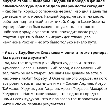
внутри страны лидером. Недавняя победа в финале
алиевского турнира придала уверенности сегодня?
- Как бы ты хорошо соперника не знал, изо дня в день ты
узнаешь что-то новое. Каждый борец не стоит на месте,
работает над тактикой и техникой. Старт в Каспийске на
турнире Алиева был важен - тогда я только-только
набирал форму, а уверенность приходит после ряда
стартов. Приятно было выиграть действующего
чемпиона России - но это было только начало пути.
- У вас с Заурбеком Сидаковым одни и те же тренера.
Вы с детства дружите?
- Да, мы тренируемся у Эльбруса Дудаева и Тотраза
Арчегова. Беслан - маленький город, у нас маленький
зал, "четыре на четыре". Все шаги мы делали вместе. У
нас очень любят борьбу. В Осетии много борцов, на кого
все ровняются, в том числе и мы - Сослан Андиев, Артур
Таймазов, Хаджимурат Гацалов, Арсен Фадзаев, Махарбек
Хадарцев... Нас мотивировало, что с одного города с
нами Бесик Кудухов - это и помогало тренироваться и
идти к своим первым результатам.