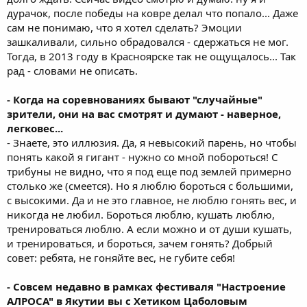
дурачок, после победы на ковре делал что попало... Даже
сам не понимаю, что я хотел сделать? Эмоции
зашкаливали, сильно обрадовался - сдержаться не мог.
Тогда, в 2013 году в Красноярске так не ощущалось... Так
рад - словами не описать.
- Когда на соревнованиях бывают "случайные"
зрители, они на вас смотрят и думают - наверное,
легковес...
- Знаете, это иллюзия. Да, я невысокий парень, но чтобы
понять какой я гигант - нужно со мной побороться! С
трибуны не видно, что я под еще под землей примерно
столько же (смеется). Но я люблю бороться с большими,
с высокими. Да и не это главное, не люблю гонять вес, и
никогда не любил. Бороться люблю, кушать люблю,
тренироваться люблю. А если можно и от души кушать,
и тренироваться, и бороться, зачем гонять? Добрый
совет: ребята, не гоняйте вес, не губите себя!
- Совсем недавно в рамках фестиваля "Настроение
АЛРОСА" в Якутии вы с Хетиком Цаболовым