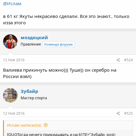
@Ислам
в 61 кг Якуты некрасиво сделали. Все это знают.. только
изза этого
моздоцкий
Правление
Команда форума
12 Ноя 2016
#524
Валиева прикинуть можно))) Туше)) он серебро на
России взял)
Зубайр
Мастер спорта
12 Ноя 2016
#525
Ислам написал(а):
[QUOТогда нечего прикидывать и на 61TE="Зубайр, post: