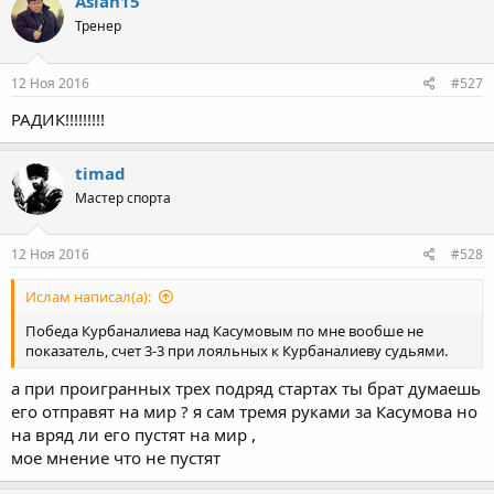
Aslan15
Тренер
12 Ноя 2016
#527
РАДИК!!!!!!!!!
timad
Мастер спорта
12 Ноя 2016
#528
Ислам написал(а):
Победа Курбаналиева над Касумовым по мне вообше не
показатель, счет 3-3 при лояльных к Курбаналиеву судьями.
а при проигранных трех подряд стартах ты брат думаешь
его отправят на мир ? я сам тремя руками за Касумова но
на вряд ли его пустят на мир ,
мое мнение что не пустят