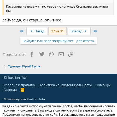
Касумова не возьмут. но уверен он лучше Сидакова выступил
бы.
сейчас да, он старше, опытнее
First
Last
Назад
27 из 31
Вперёд
Войдите или зарегистрируйтесь для ответа.
Facebook
Twitter
WhatsApp
Электронная почта
Ссылка
Поделиться:
Турниры Юрий Гусов
Russian (RU)
Условия и правила
Политика конфиденциальности
Помощь
Главная
R
S
S
Локализация от
XenForo.Info
На данном сайте используются файлы cookie, чтобы персонализировать
контент и сохранить Ваш вход в систему, если Вы зарегистрируетесь.
Продолжая использовать этот сайт, Вы соглашаетесь на использование