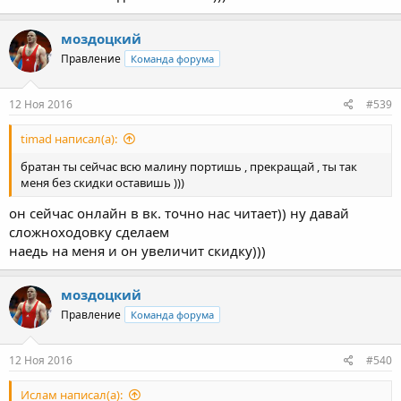
моздоцкий
Правление
Команда форума
12 Ноя 2016
#539
timad написал(а):
братан ты сейчас всю малину портишь , прекращай , ты так
меня без скидки оставишь )))
он сейчас онлайн в вк. точно нас читает)) ну давай
сложноходовку сделаем
наедь на меня и он увеличит скидку)))
моздоцкий
Правление
Команда форума
12 Ноя 2016
#540
Ислам написал(а):