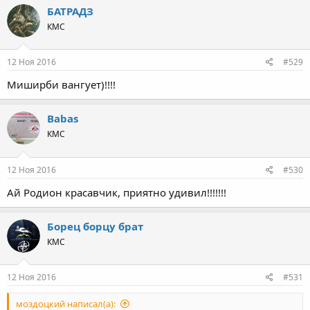
БАТРАДЗ
КМС
12 Ноя 2016
#529
Миширби вангует)!!!!
Babas
КМС
12 Ноя 2016
#530
Ай Родион красавчик, приятно удивил!!!!!!!
Борец борцу брат
КМС
12 Ноя 2016
#531
моздоцкий написал(а):