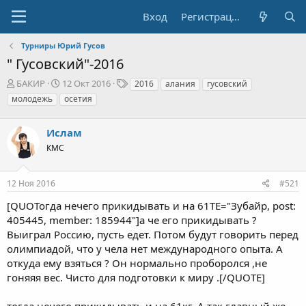
Вход
Регистрация
Турниры Юрий Гусов
" Гусовский"-2016
А
Д
Т
БАКИР
12 Окт 2016
2016
алания
гусовский
в
а
е
молодежь
осетия
т
т
г
о
а
и
р
Ислам
н
т
а
КМС
е
ч
м
а
ы
л
12 Ноя 2016
#521
а
[QUOТогда нечего прикидывать и на 61TE="Зубайр, post:
405445, member: 185944"]а че его прикидывать ?
Выиграл Россию, пусть едет. Потом будут говорить перед
олимпиадой, что у чела нет международного опыта. А
откуда ему взяться ? Он нормально проборолся ,не
гоняяя вес. Чисто для подготовки к миру .[/QUOTE]
тогда нечего прикидывать и на 61кг. А так главный же