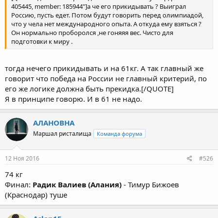
405445, member: 185944"]а че его прикидывать ? Выиграл
Россию, пусть едет. Потом будут говорить перед олимпиадой,
что у чела нет международного опыта. А откуда ему взяться ?
Он нормально проборолся ,не гоняяя вес. Чисто для
подготовки к миру .
тогда нечего прикидывать и на 61кг. А так главный же
говорит что победа на России не главный критерий, по
его же логике должна быть прекидка.[/QUOTE]
Я в принципе говорю. И в 61 не надо.
АЛАНОВНА
Маршал ристалища
Команда форума
12 Ноя 2016
#526
74 кг
Финал:
Радик Валиев (Алания)
- Тимур Бижоев
(Краснодар) туше