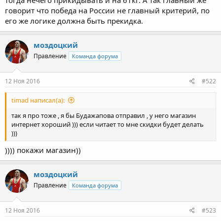
говорит что победа на России не главный критерий, по
его же логике должна быть прекидка.
моздоцкий
Правление
Команда форума
12 Ноя 2016
#522
timad написал(а):
так я про тоже , я бы Будажапова отправил , у него магазин
интернет хороший ))) если читает то мне скидки будет делать
)))
)))) покажи магазин))
моздоцкий
Правление
Команда форума
12 Ноя 2016
#523