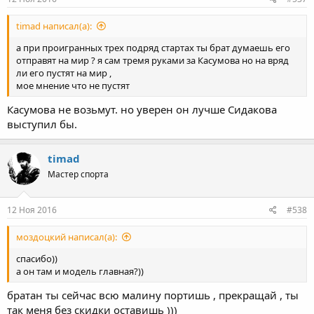
timad написал(а):
а при проигранных трех подряд стартах ты брат думаешь его
отправят на мир ? я сам тремя руками за Касумова но на вряд
ли его пустят на мир ,
мое мнение что не пустят
Касумова не возьмут. но уверен он лучше Сидакова
выступил бы.
timad
Мастер спорта
12 Ноя 2016
#538
моздоцкий написал(а):
спасибо))
а он там и модель главная?))
братан ты сейчас всю малину портишь , прекращай , ты
так меня без скидки оставишь )))