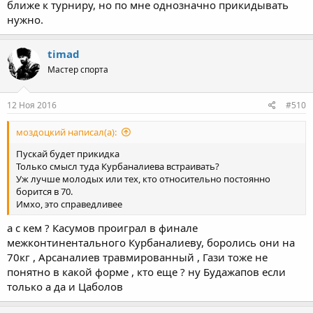
ближе к турниру, но по мне однозначно прикидывать
нужно.
timad
Мастер спорта
12 Ноя 2016
#510
моздоцкий написал(а):
Пускай будет прикидка
Только смысл туда Курбаналиева встраивать?
Уж лучше молодых или тех, кто относительно постоянно
борится в 70.
Имхо, это справедливее
а с кем ? Касумов проиграл в финале
межконтинентального Курбаналиеву, боролись они на
70кг , Арсаналиев травмированный , Гази тоже не
понятно в какой форме , кто еще ? ну Будажапов если
только а да и Цаболов