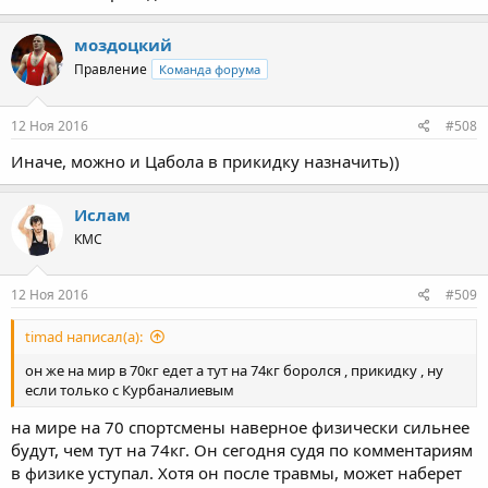
моздоцкий
Правление
Команда форума
12 Ноя 2016
#508
Иначе, можно и Цабола в прикидку назначить))
Ислам
КМС
12 Ноя 2016
#509
timad написал(а):
он же на мир в 70кг едет а тут на 74кг боролся , прикидку , ну
если только с Курбаналиевым
на мире на 70 спортсмены наверное физически сильнее
будут, чем тут на 74кг. Он сегодня судя по комментариям
в физике уступал. Хотя он после травмы, может наберет