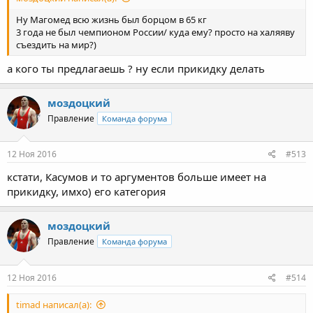
Ну Магомед всю жизнь был борцом в 65 кг
3 года не был чемпионом России/ куда ему? просто на халяяву
съездить на мир?)
а кого ты предлагаешь ? ну если прикидку делать
моздоцкий
Правление
Команда форума
12 Ноя 2016
#513
кстати, Касумов и то аргументов больше имеет на
прикидку, имхо) его категория
моздоцкий
Правление
Команда форума
12 Ноя 2016
#514
timad написал(а):