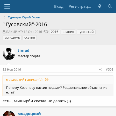
Вход
Регистрация
Турниры Юрий Гусов
" Гусовский"-2016
А
Д
Т
БАКИР
12 Окт 2016
2016
алания
гусовский
в
а
е
молодежь
осетия
т
т
г
о
а
и
р
timad
н
т
а
Мастер спорта
е
ч
м
а
ы
л
12 Ноя 2016
#501
а
моздоцкий написал(а):
Почему Козонову пассив не дали? Рациональное объяснение
есть?
есть , Миширби сказал не давать )))
моздоцкий