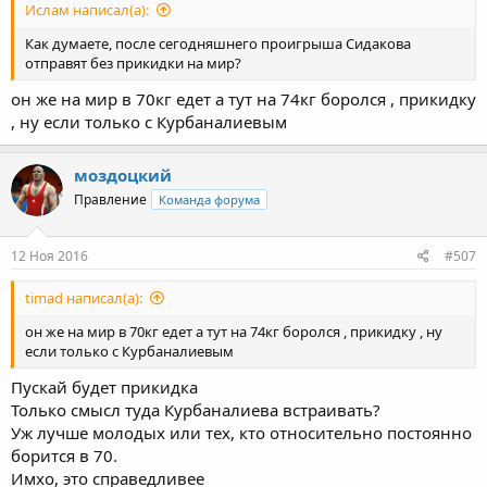
Ислам написал(а):
Как думаете, после сегодняшнего проигрыша Сидакова
отправят без прикидки на мир?
он же на мир в 70кг едет а тут на 74кг боролся , прикидку
, ну если только с Курбаналиевым
моздоцкий
Правление
Команда форума
12 Ноя 2016
#507
timad написал(а):
он же на мир в 70кг едет а тут на 74кг боролся , прикидку , ну
если только с Курбаналиевым
Пускай будет прикидка
Только смысл туда Курбаналиева встраивать?
Уж лучше молодых или тех, кто относительно постоянно
борится в 70.
Имхо, это справедливее