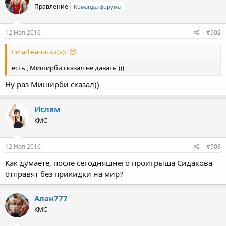
Правление
Команда форума
12 Ноя 2016
#502
timad написал(а):
есть , Миширби сказал не давать )))
Ну раз Миширби сказал))
Ислам
КМС
12 Ноя 2016
#503
Как думаете, после сегодняшнего проигрыша Сидакова
отправят без прикидки на мир?
Алан777
КМС