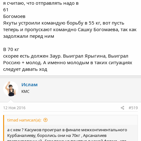
я считаю, что отправлять надо в
61
Богомоев
Якуты устроили командую борьбу в 55 кг, вот пусть
теперь и пропускают командно Сашку Богомаева, так как
задолжали перед ним
В 70 кг
скорее есть должен Заур. Выиграл Ярыгина, Выиграл
Россию + молод. А именно молодым в таких ситуациях
следует давать ход
Ислам
КМС
12 Ноя 2016
#519
timad написал(а):
а с кем ? Касумов проиграл в финале межконтинентального
Курбаналиеву, боролись они на 70кг , Арсаналиев
травмированный , Гази тоже не понятно в какой форме , кто