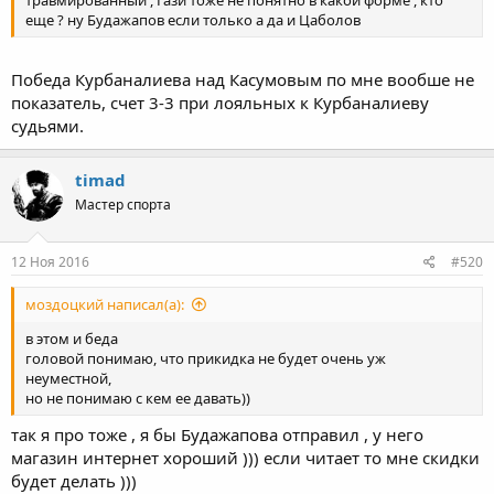
еще ? ну Будажапов если только а да и Цаболов
Победа Курбаналиева над Касумовым по мне вообше не
показатель, счет 3-3 при лояльных к Курбаналиеву
судьями.
timad
Мастер спорта
12 Ноя 2016
#520
моздоцкий написал(а):
в этом и беда
головой понимаю, что прикидка не будет очень уж
неуместной,
но не понимаю с кем ее давать))
так я про тоже , я бы Будажапова отправил , у него
магазин интернет хороший ))) если читает то мне скидки
будет делать )))