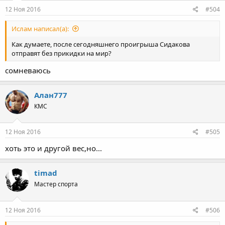
12 Ноя 2016
#504
Ислам написал(а):
Как думаете, после сегодняшнего проигрыша Сидакова
отправят без прикидки на мир?
сомневаюсь
Алан777
КМС
12 Ноя 2016
#505
хоть это и другой вес,но...
timad
Мастер спорта
12 Ноя 2016
#506