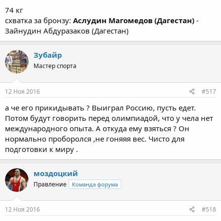
74 кг
схватка за бронзу:
Аслудин Магомедов (Дагестан)
-
Зайнудин Абдуразаков (Дагестан)
Зубайр
Мастер спорта
12 Ноя 2016
#517
а че его прикидывать ? Выиграл Россию, пусть едет.
Потом будут говорить перед олимпиадой, что у чела нет
международного опыта. А откуда ему взяться ? Он
нормально проборолся ,не гоняяя вес. Чисто для
подготовки к миру .
моздоцкий
Правление
Команда форума
12 Ноя 2016
#518