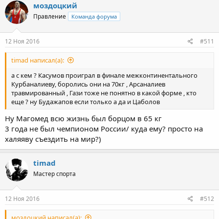
моздоцкий
Правление
Команда форума
12 Ноя 2016
#511
timad написал(а):
а с кем ? Касумов проиграл в финале межконтинентального
Курбаналиеву, боролись они на 70кг , Арсаналиев
травмированный , Гази тоже не понятно в какой форме , кто
еще ? ну Будажапов если только а да и Цаболов
Ну Магомед всю жизнь был борцом в 65 кг
3 года не был чемпионом России/ куда ему? просто на
халяяву съездить на мир?)
timad
Мастер спорта
12 Ноя 2016
#512
моздоцкий написал(а):