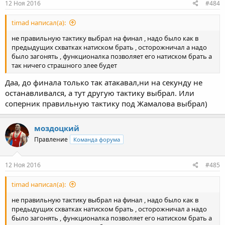
12 Ноя 2016
#484
timad написал(а):
не правильную тактику выбрал на финал , надо было как в
предыдущих схватках натиском брать , осторожничал а надо
было загонять , функционалка позволяет его натиском брать а
так ничего страшного злее будет
Даа, до финала только так атакавал,ни на секунду не
останавливался, а тут другую тактику выбрал. Или
соперник правильную тактику под Жамалова выбрал)
моздоцкий
Правление
Команда форума
12 Ноя 2016
#485
timad написал(а):
не правильную тактику выбрал на финал , надо было как в
предыдущих схватках натиском брать , осторожничал а надо
было загонять , функционалка позволяет его натиском брать а