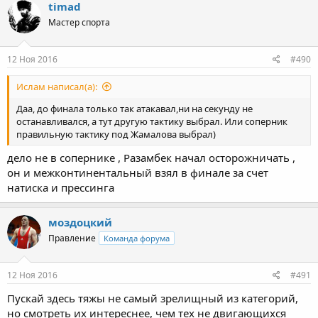
timad
Мастер спорта
12 Ноя 2016
#490
Ислам написал(а):
Даа, до финала только так атакавал,ни на секунду не
останавливался, а тут другую тактику выбрал. Или соперник
правильную тактику под Жамалова выбрал)
дело не в сопернике , Разамбек начал осторожничать ,
он и межконтинентальный взял в финале за счет
натиска и прессинга
моздоцкий
Правление
Команда форума
12 Ноя 2016
#491
Пускай здесь тяжы не самый зрелищный из категорий,
но смотреть их интереснее, чем тех не двигающихся