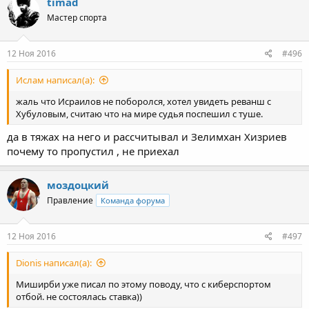
timad
Мастер спорта
12 Ноя 2016
#496
Ислам написал(а):
жаль что Исраилов не поборолся, хотел увидеть реванш с
Хубуловым, считаю что на мире судья поспешил с туше.
да в тяжах на него и рассчитывал и Зелимхан Хизриев
почему то пропустил , не приехал
моздоцкий
Правление
Команда форума
12 Ноя 2016
#497
Dionis написал(а):
Миширби уже писал по этому поводу, что с киберспортом
отбой. не состоялась ставка))