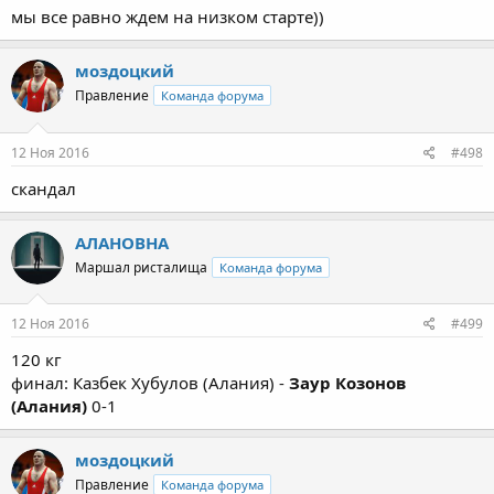
мы все равно ждем на низком старте))
моздоцкий
Правление
Команда форума
12 Ноя 2016
#498
скандал
АЛАНОВНА
Маршал ристалища
Команда форума
12 Ноя 2016
#499
120 кг
финал: Казбек Хубулов (Алания) -
Заур Козонов
(Алания)
0-1
моздоцкий
Правление
Команда форума