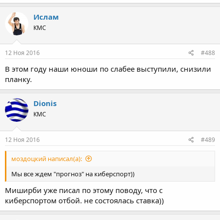
Ислам
КМС
12 Ноя 2016
#488
В этом году наши юноши по слабее выступили, снизили
планку.
Dionis
КМС
12 Ноя 2016
#489
моздоцкий написал(а):
Мы все ждем "прогноз" на киберспорт))
Миширби уже писал по этому поводу, что с
киберспортом отбой. не состоялась ставка))