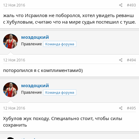
12 Ноя 2016
#493
жаль что Исраилов не поборолся, хотел увидеть реванш
с Хубуловым, считаю что на мире судья поспешил с туше.
моздоцкий
Правление
Команда форума
12 Ноя 2016
#494
поторопился я с комплиментами0)
моздоцкий
Правление
Команда форума
12 Ноя 2016
#495
Хубулов жук походу. Специально стоит, чтобы силы
сохранить