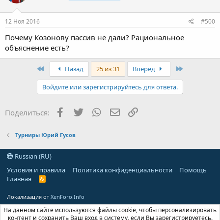
12 Ноя 2016
#500
Почему Козонову пассив не дали? Рациональное
объяснение есть?
First
Last
Назад
25 из 31
Вперёд
Войдите или зарегистрируйтесь для ответа.
Facebook
Twitter
WhatsApp
Электронная почта
Ссылка
Поделиться:
Турниры Юрий Гусов
Russian (RU)
Условия и правила
Политика конфиденциальности
Помощь
Главная
R
S
S
Локализация от
XenForo.Info
На данном сайте используются файлы cookie, чтобы персонализировать
контент и сохранить Ваш вход в систему, если Вы зарегистрируетесь.