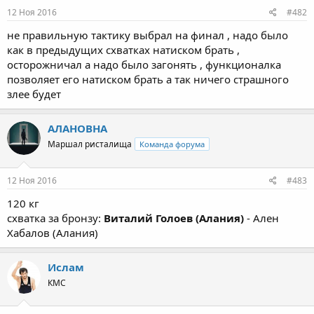
12 Ноя 2016
#482
не правильную тактику выбрал на финал , надо было
как в предыдущих схватках натиском брать ,
осторожничал а надо было загонять , функционалка
позволяет его натиском брать а так ничего страшного
злее будет
АЛАНОВНА
Маршал ристалища
Команда форума
12 Ноя 2016
#483
120 кг
схватка за бронзу:
Виталий Голоев (Алания)
- Ален
Хабалов (Алания)
Ислам
КМС