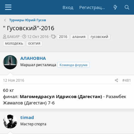
Вход
Регистрация
Турниры Юрий Гусов
" Гусовский"-2016
А
Д
Т
БАКИР
12 Окт 2016
2016
алания
гусовский
в
а
е
молодежь
осетия
т
т
г
о
а
и
р
АЛАНОВНА
н
т
а
Маршал ристалища
Команда форума
е
ч
м
а
ы
л
12 Ноя 2016
#481
а
60 кг
финал:
Магомедрасул Идрисов (Дагестан)
- Разамбек
Жамалов (Дагестан) 7-6
timad
Мастер спорта