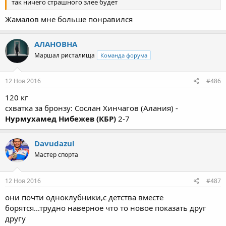
так ничего страшного злее будет
Жамалов мне больше понравился
АЛАНОВНА
Маршал ристалища
Команда форума
12 Ноя 2016
#486
120 кг
схватка за бронзу: Сослан Хинчагов (Алания) -
Нурмухамед Нибежев (КБР)
2-7
Davudazul
Мастер спорта
12 Ноя 2016
#487
они почти одноклубники,с детства вместе
борятся...трудно наверное что то новое показать друг
другу