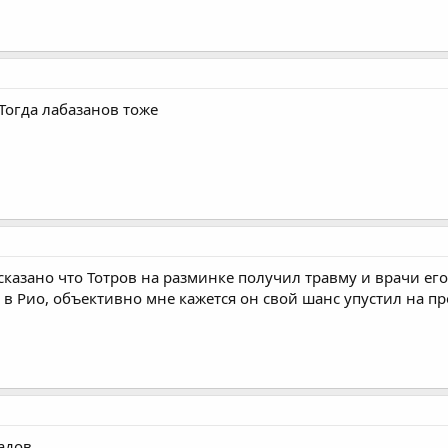
Нажмите для раскрытия...
Нажмите для раскрытия...
Тогда лабазанов тоже
 сказано что Тотров на разминке получил травму и врачи его
 в Рио, объективно мне кажется он свой шанс упустил на п
адов.