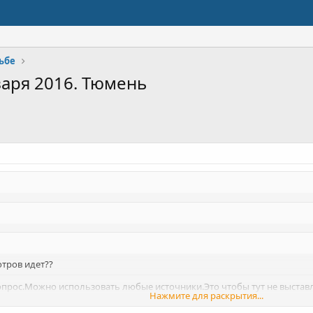
ьбе
варя 2016. Тюмень
отров идет??
вопрос.Можно использовать любые источники.Это чтобы тут не выстав
Нажмите для раскрытия...
 перечислить пофамильно.Кто раньше всех ответит,тому зачтется в д