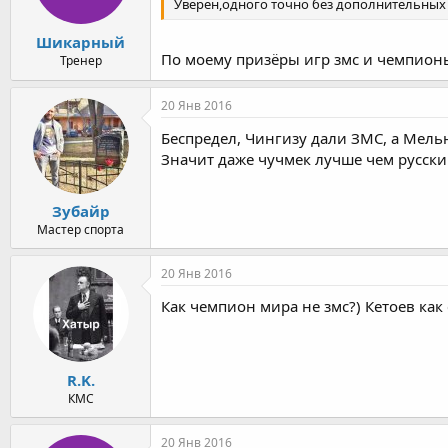
Уверен,одного точно без дополнительных и
Шикарный
По моему призёры игр змс и чемпионы
Тренер
20 Янв 2016
Беспредел, Чингизу дали ЗМС, а Мель
Значит даже чучмек лучше чем русский
Зубайр
Мастер спорта
20 Янв 2016
Как чемпион мира не змс?) Кетоев как с
R.K.
КМС
20 Янв 2016