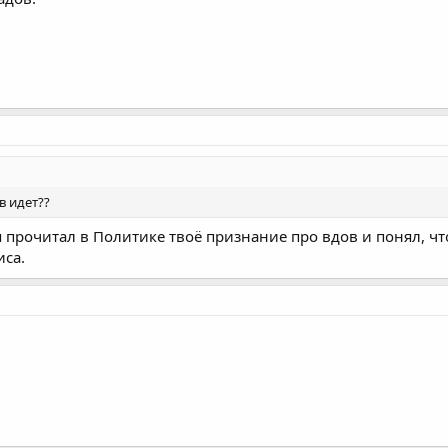
в идет??
- я прочитал в Политике твоё признание про вдов и понял, ч
иса.