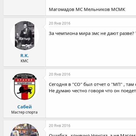
59 - Мингиян Семенов,
Магомадов МС Мельников МСМК
65 - Исламбек Альбиев,
75 - Власов, Магомадов
85- Мишин
20 Янв 2016
97 - Мельников, Тотров
За чемпиона мира змс не дают разве? 
R.K.
КМС
20 Янв 2016
Сегодня в "СО" был отчет о "МП" , там
Не думаю честно говоря что он поедет
Сабей
Мастер спорта
20 Янв 2016
Ошибка , конечно Чингиз, а не Магом