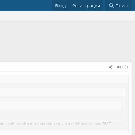
Вход
Регистрация
Поиск
#1.681
лять себя особо информированными :-) .Итак,сколько ЗМС
альнейшем.В конкурсах различных.