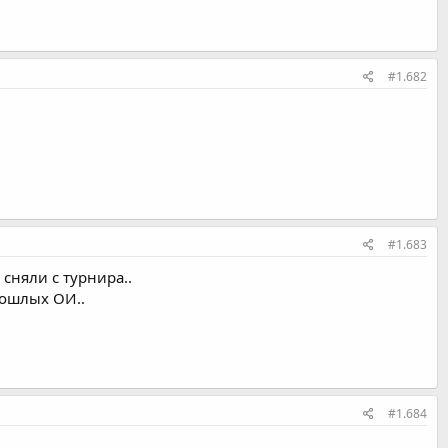
#1.682
#1.683
 сняли с турнира..
рошлых ОИ..
#1.684