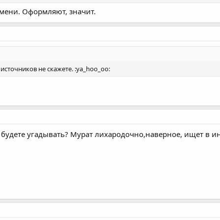
емени. Оформляют, значит.
сточников не скажете. :ya_hoo_oo:
а будете угадывать? Мурат лихародочно,наверное, ищет в ине