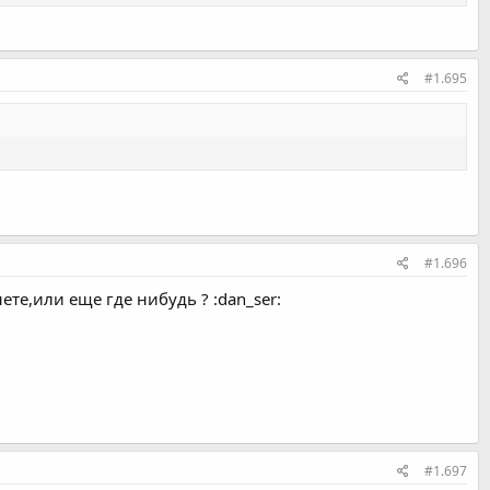
#1.695
#1.696
те,или еще где нибудь ? :dan_ser:
#1.697