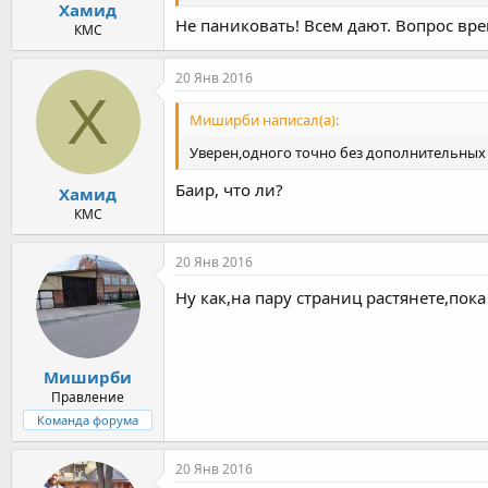
Хамид
Не паниковать! Всем дают. Вопрос вр
КМС
20 Янв 2016
Х
Миширби написал(а):
Уверен,одного точно без дополнительных и
Баир, что ли?
Хамид
КМС
20 Янв 2016
Ну как,на пару страниц растянете,пок
Миширби
Правление
Команда форума
20 Янв 2016