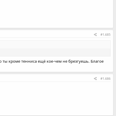
#1.685
то ты кроме тенниса ещё кое-чем не брезгуешь. Благое
#1.686