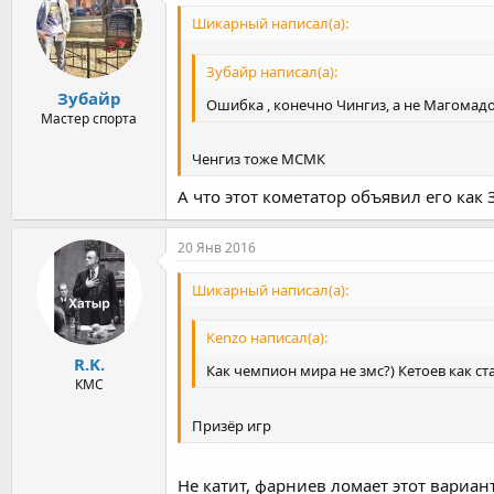
Шикарный написал(а):
Зубайр написал(а):
Зубайр
Ошибка , конечно Чингиз, а не Магомадо
Мастер спорта
Ченгиз тоже МСМК
А что этот кометатор объявил его как 
20 Янв 2016
Шикарный написал(а):
Kenzo написал(а):
R.K.
Как чемпион мира не змс?) Кетоев как ста
КМС
Призёр игр
Не катит, фарниев ломает этот вариан