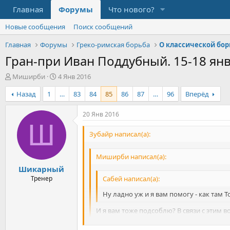
Главная
Форумы
Что нового?
Новые сообщения
Поиск сообщений
Главная
Форумы
Греко-римская борьба
О классической бор
Гран-при Иван Поддубный. 15-18 ян
А
Д
Миширби
4 Янв 2016
в
а
Назад
1
…
83
84
85
86
87
…
96
Вперёд
т
т
о
а
р
н
20 Янв 2016
т
а
Ш
е
ч
Зубайр написал(а):
м
а
ы
л
Миширби написал(а):
а
Шикарный
Тренер
Сабей написал(а):
Ну ладно уж и я вам помогу - как там Т
И я вам тоже подсоблю? В связи с этим 
приняло участие в турнире?Попросил бы