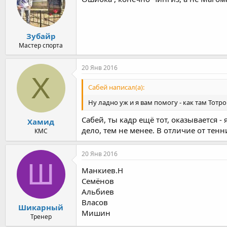
Зубайр
Мастер спорта
20 Янв 2016
Х
Сабей написал(а):
Ну ладно уж и я вам помогу - как там Тотро
Сабей, ты кадр ещё тот, оказывается 
Хамид
дело, тем не менее. В отличие от тенн
КМС
20 Янв 2016
Ш
Манкиев.Н
Семёнов
Альбиев
Власов
Шикарный
Мишин
Тренер