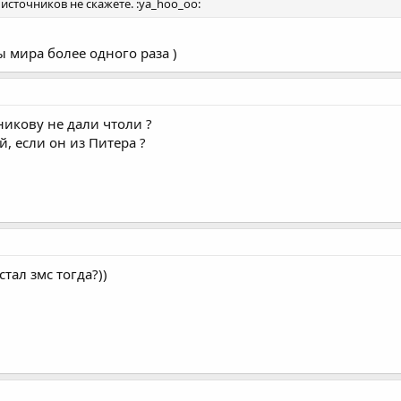
сточников не скажете. :ya_hoo_oo:
 мира более одного раза )
никову не дали чтоли ?
, если он из Питера ?
тал змс тогда?))