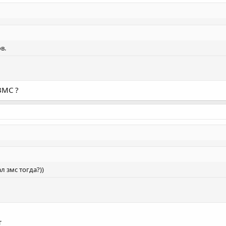
в.
ЗМС ?
л змс тогда?))
т