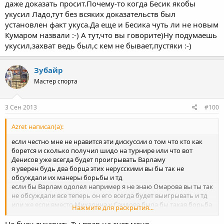
даже доказать просит.Почему-то когда Бесик якобы
укусил Ладо,тут без всяких доказательств был
установлен факт укуса.Да еще и Бесика чуть ли не новым
Кумаром назвали :-) А тут,что вы говорите)Ну подумаешь
укусил,захват ведь был,с кем не бывает,пустяки :-)
Зубайр
Мастер спорта
3 Сен 2013
#100
Azret написал(а):
если честно мне не нравится эти дискуссии о том что кто как
борется и сколько получил шидо на турнире или что вот
Денисов уже всегда будет проигрывать Варламу
я уверен будь два борца этих нерусскими вы бы так не
обсуждали их манеры борьбы и тд
если бы Варлам одолел например я не знаю Омарова вы ты так
не обсуждали все теперь он его всегда будет выигрывать и тд
или же если вместо Михалина у Саидова была бы такая борьба
Нажмите для раскрытия...
вы бы тоже промолчали об этом а просто поздравили бы
соперников с победой! давайте не будем уподобляться