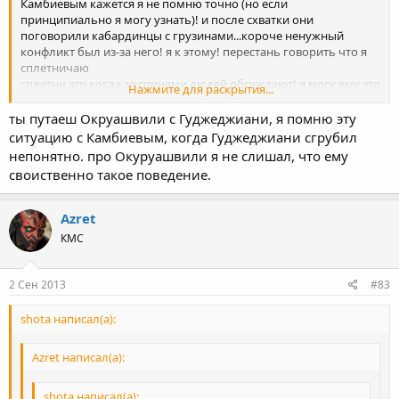
Камбиевым кажется я не помню точно (но если
принципиально я могу узнать)! и после схватки они
поговорили кабардинцы с грузинами...короче ненужный
конфликт был из-за него! я к этому! перестань говорить что я
сплетничаю
сплетни это когда за спинами людей обсуждают! я могу ему это
Нажмите для раскрытия...
и в лицо сказать что он эту ситуацию создал
ты путаеш Окруашвили с Гуджеджиани, я помню эту
ситуацию с Камбиевым, когда Гуджеджиани сгрубил
непонятно. про Окуруашвили я не слишал, что ему
своиственно такое поведение.
Azret
КМС
2 Сен 2013
#83
shota написал(а):
Azret написал(а):
shota написал(а):