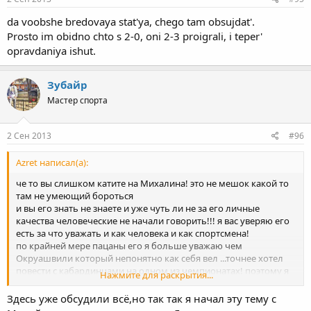
da voobshe bredovaya stat'ya, chego tam obsujdat'.
Prosto im obidno chto s 2-0, oni 2-3 proigrali, i teper'
opravdaniya ishut.
Зубайр
Мастер спорта
2 Сен 2013
#96
Azret написал(а):
че то вы слишком катите на Михалина! это не мешок какой то
там не умеющий бороться
и вы его знать не знаете и уже чуть ли не за его личные
качества человеческие не начали говорить!!! я вас уверяю его
есть за что уважать и как человека и как спортсмена!
по крайней мере пацаны его я больше уважаю чем
Окруашвили который непонятно как себя вел ...точнее хотел
повести с кабардинцами на одном из чемпионатах! поэтому я
Нажмите для раскрытия...
если честно не понял вас... никто же не говорит после его
проигрышей что он мешок непонятно как борется и че он
Здесь уже обсудили всё,но так так я начал эту тему с
вообще в дзюдо делает