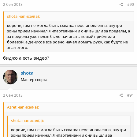
2 Сен 2013
#90
shota написал(а):
короче, там не могла быть схватка неостановленна, внутри
зоны приём начинал Липартелиани и они вышли за пределы, а
за пределы уже нелзя было начинать новый приём или
болевой. а Денисов всё ровно начал ломать руку, как будто не
знал этого.
биджо а есть видео?
shota
Мастер спорта
2 Сен 2013
#91
Azret написал(а):
shota написал(а):
короче, там не могла быть схватка неостановленна, внутри
зоны приём начинал Липартелиани и они вышли за