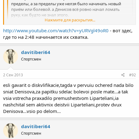
пределы, а за пределы уже нелзя было начинать новый
приём или болевой. а Денисов всё ровно начал ломать
руку, как будто не знал этого.
Нажмите для раскрытия...
биджо а есть видео?
http://www.youtube.com/watch?v=yURVgl49oR0
- вот здес,
Нажмите для раскрытия...
где то на 2:48 начинается их схватка.
davitiberi64
Спортсмен
2 Сен 2013
#92
esli gavarit o diskvlifikacie,tagda v pervuiu ochered nada bilo
sniat Denisova,za papitku sdelac bolevoi posle mate...a tak
vsia vstrecha praxadilo premushestvom Liparteliani,ia
nashchital sem aktivnix deistvii Liparteliani,protev dvux
Denisova...vsio po delom...
davitiberi64
Спортсмен