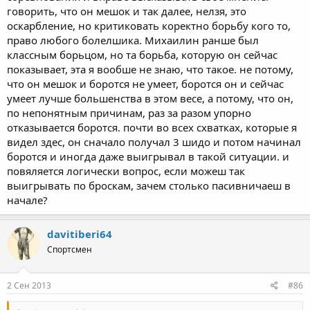
говорить, что он мешок и так далее, нелзя, это
оскарбление, но критиковать коректно борьбу кого то,
право любого болелшика. Михаилин ранше был
классным борьцом, но та борьба, которую он сейчас
показывает, эта я вообше не знаю, что такое. не потому,
что он мешок и боротся не умеет, боротся он и сейчас
умеет лучше большенства в этом весе, а потому, что он,
по непонятным причинам, раз за разом упорно
отказывается боротся. почти во всех схватках, которые я
видел здес, он сначало получал 3 шидо и потом начинал
боротся и иногда даже выигрывал в такой ситуации. и
повяляется логически вопрос, если можеш так
выигрывать по броскам, зачем столько пасивничаеш в
начале?
davitiberi64
Спортсмен
2 Сен 2013
#86