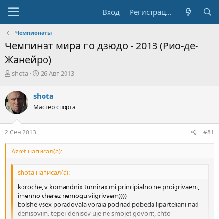
Вход
Регистрация
Чемпионаты
Чемпинат мира по дзюдо - 2013 (Рио-де-
Жанейро)
А
Д
shota
26 Авг 2013
в
а
т
т
shota
о
а
Мастер спорта
р
н
т
а
е
ч
2 Сен 2013
#81
м
а
ы
л
Azret написал(а):
а
shota написал(а):
koroche, v komandnix turnirax mi principialno ne proigrivaem,
imenno cherez nemogu viigrivaem))))
bolshe vsex poradovala voraia podriad pobeda liparteliani nad
denisovim. teper denisov uje ne smojet govorit, chto