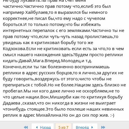
Не буду лукавить.Ты прав на счет меня
нацикам!
частично.Частично прав потому что,еслиб это был
я просто не люблю такие разговоры! где подсознательно если
например Хайбулаев,то я выразился бы немного
быть откровенными проскакивает национальный момент
корректнее,не писал бы,что ему надо с чучелом
бороться.И то только потому,что бы избежать
интернетных перепалок с его земляками.Частично ты не
прав потому что,если чуть-чуть назад пролистаешь,то
увидешь как я критиковал борьбу того же
Кодзокова.Если не критиковать если есть за что,то в чем
смысл нашего нахождения здесь?Будем просто реплики
кидать:Давай,Мага.Вперед.Молодец.и т.д.
Конечно,если ты так болезненно воспринимаешь
реплики в адрес русских борцов,то я лично,за других не
буду говорить,воздержусь от этого,чисто чтобы не
препираться с тобой.Но не более.Нацизм здесь близко не
пробегал.Мы ни кого даже лично не оскорбляем,не то
что целые нации.Вон,Миширби как-то критикуя борьбу
Дадаева ,сказал,что он никогда в жизни не выиграет
чтонибудь стоящее.Это было похлеше наших невинных
реплик в адрес Михайлина.Но он до сих пор жив. :-)
First
Last
Назад
5 из 7
Вперёд