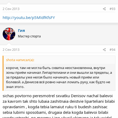
2 Сен 2013
#93
http://youtu.be/p5MldfKfsFY
Гия
Мастер спорта
2 Сен 2013
#94
shota написал(а):
короче, там не могла быть схватка неостановленна, внутри
зоны приём начинал Липартелиани и они вышли за пределы, а
за пределы уже нелзя было начинать новый приём или
болевой. а Денисов всё ровно начал ломать руку, как будто не
знал этого.
sichas povtorno peresmotrel sxvatku Denisov nachal balevoi
za kavrom tak shto lubaia zashitnaia deistvie liparteliani bilabi
opravdanim , kogda tebia lamaiut ruku ti budesh zashisac
sebia lubimi sposobami, drugaia dela kogda balevoi bilabi
vxode vstrechi, po moemu Lipo ukusil vkimano ia tak uvidel