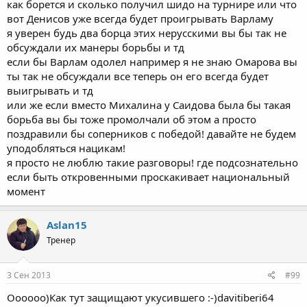
как борется и сколько получил шидо на турнире или что
вот Денисов уже всегда будет проигрывать Варламу
я уверен будь два борца этих нерусскими вы бы так не
обсуждали их манеры борьбы и тд
если бы Варлам одолел например я не знаю Омарова вы
ты так не обсуждали все теперь он его всегда будет
выигрывать и тд
или же если вместо Михалина у Саидова была бы такая
борьба вы бы тоже промолчали об этом а просто
поздравили бы соперников с победой! давайте не будем
уподобляться нацикам!
я просто не люблю такие разговоры! где подсознательно
если быть откровенными проскакивает национальный
момент
Aslan15
Тренер
3 Сен 2013
#99
Оооооо)Как тут защищают укусившего :-)davitiberi64