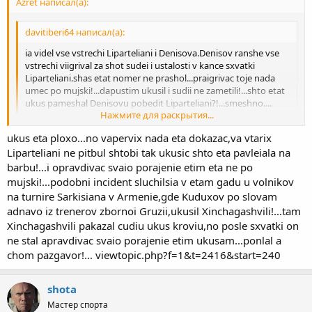
Azret написал(а):
davitiberi64 написал(а):
ia videl vse vstrechi Liparteliani i Denisova.Denisov ranshe vse
vstrechi viigrival za shot sudei i ustalosti v kance sxvatki
Liparteliani.shas etat nomer ne prashol...praigrivac toje nada
umec po mujski!...dapustim ukusil i sudii ne zametili!...shto etat
ukus pameshal Denisovu pobedit Liparteliani?!...smeshno....
Нажмите для раскрытия...
в дзюдо все решает мелочи...я не говорю что укусил и победил
ukus eta ploxo...no vapervix nada eta dokazac,va vtarix
))) я говорю что не надо так себя вести типа не умеют
Нажмите для раскрытия...
проигрывать! все умеют и проигрывать и выигрывать! ты
Liparteliani ne pitbul shtobi tak ukusic shto eta pavleiala na
говоришь про сборную России где мои земляки участвуют!
barbu!...i opravdivac svaio porajenie etim eta ne po
я тебя не пойму то есть по твоему кусаться это нормально и
mujski!...podobni incident sluchilsia v etam gadu u volnikov
ниче страшного в дзюдо?
na turnire Sarkisiana v Armenie,gde Kuduxov po slovam
adnavo iz trenerov zbornoi Gruzii,ukusil Xinchagashvili!...tam
Xinchagashvili pakazal cudiu ukus kroviu,no posle sxvatki on
ne stal apravdivac svaio porajenie etim ukusam...ponlal a
chom pazgavor!... viewtopic.php?f=1&t=2416&start=240
shota
Мастер спорта