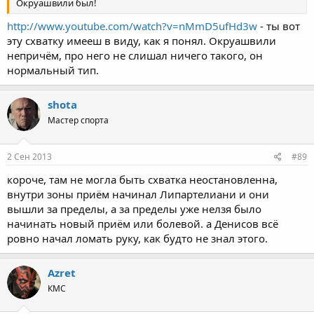
Окруашвили был!
http://www.youtube.com/watch?v=nMmD5ufHd3w
- ты вот
эту схватку имееш в виду, как я понял. Окруашвили
непричём, про него не слишал ничего такого, он
нормальный тип.
shota
Мастер спорта
2 Сен 2013
#89
короче, там не могла быть схватка неостановленна,
внутри зоны приём начинал Липартелиани и они
вышли за пределы, а за пределы уже нелзя было
начинать новый приём или болевой. а Денисов всё
ровно начал ломать руку, как будто не знал этого.
Azret
КМС