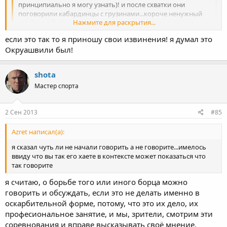
принципиально я могу узнать)! и после схватки они
поговорили кабардинцы с грузинами...короче ненужный
Нажмите для раскрытия...
конфликт был из-за него! я к этому! перестань говорить что
я сплетничаю
если это так то я приношу свои извинения! я думал это
сплетни это когда за спинами людей обсуждают! я могу
Нажмите для раскрытия...
Окруашвили был!
ему это и в лицо сказать что он эту ситуацию создал
ты путаеш Окруашвили с Гуджеджиани, я помню эту ситуацию
с Камбиевым, когда Гуджеджиани сгрубил непонятно. про
shota
Окуруашвили я не слишал, что ему своиственно такое
Мастер спорта
поведение.
2 Сен 2013
#85
Azret написал(а):
я сказал чуть ли не начали говорить а не говорите...имелось
ввиду что вы так его хаете в контексте может показаться что
так говорите
я считаю, о борьбе того или иного борца можно
говорить и обсуждать, если это не делать именно в
оскарбительной форме, потому, что это их дело, их
професиональное занятие, и мы, зрители, смотрим эти
соревнования и вправе высказывать своё мнение.