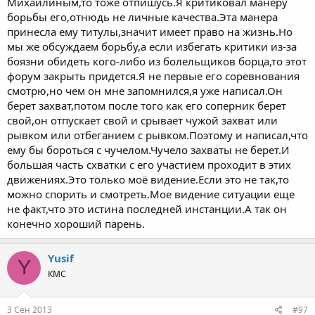
Михайлиным,то тоже отпишусь.Я критиковал манеру
борьбы его,отнюдь не личные качества.Эта манера
принесла ему титулы,значит имеет право на жизнь.Но
мы же обсуждаем борьбу,а если избегать критики из-за
боязни обидеть кого-либо из болельщиков борца,то этот
форум закрыть придется.Я не первые его соревнования
смотрю,но чем он мне запомнился,я уже написал.Он
берет захват,потом после того как его соперник берет
свой,он отпускает свой и срывает чужой захват или
рывком или отбеганием с рывком.Поэтому и написал,что
ему бы бороться с чучелом.Чучело захваты не берет.И
большая часть схватки с его участием проходит в этих
движениях.Это только моё видение.Если это не так,то
можно спорить и смотреть.Мое видение ситуации еще
не факт,что это истина последней инстанции.А так он
конечно хороший парень.
Yusif
Y
КМС
3 Сен 2013
#97