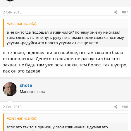
2 Сен 2013
#87
Azret написал(а):
а че он тогда подошел и извинился? почему он ему не сказал
типа слышь ты мне чуть руку не сломал после свистка поэтому
укусил...радуйся что просто укусил а не еще че то
я не знаю, подошёл ли он вообше, но там схватка была
остановленна. Денисов в жызни не распустил бы этот
захват, не будь там уже остановки. тем более, так шустро,
как он это сделал.
shota
Мастер спорта
2 Сен 2013
#88
Azret написал(а):
если это так то я приношу свои извинения! я думал это