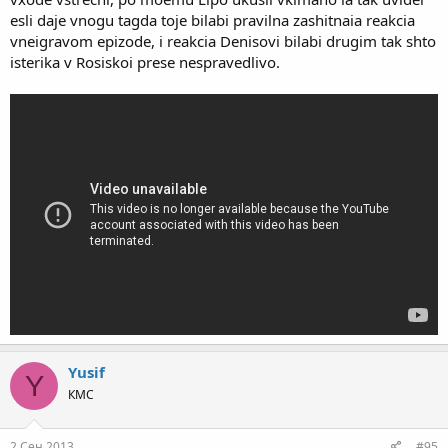
esli daje vnogu tagda toje bilabi pravilna zashitnaia reakcia
vneigravom epizode, i reakcia Denisovi bilabi drugim tak shto
isterika v Rosiskoi prese nespravedlivo.
Yusif
Y
КМС
2 Сен 2013
#95