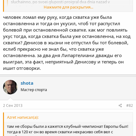
sluchainno, po svoei gluposti proigral dva dnia nazad v
Нажмите для раскрытия...
polufinale. liparteliani vsegda bil vishe klassom, chem denisov i
denisov ego viigrival tolko zaschet luchei dixalki, vimatival ego i
человек ломал ему руку, когда схватка уже была
na poslednei minute pereigrival, kogda lipo uje ot ustalosti
Нажмите для раскрытия...
остановленна и тогда он укусил, чтоб тот распустил
terial kordinaciu. teper, kogda trenerski shtab smog uladit
problemi dixalki u lipartliani, situacia v ix vstrechax izmenilas.
болевой при остановленной схватке. как мог повлиять
Шота ты всегда мне нравился объективностью! но щас че то
слишком твоя патриотичность перевешивает!
укус тогда, когда схватка была уже остановленна, на ход
укусами я тоже многих обыграю там
схватки? Денисов в жызни не отпустил бы тот болевой,
еслиб прекрасно не знал бы, что схватка уже
остановленна. за два дня Липартелиани дважды его
выиграл, эта факт, неприятный Денисову и теперь он
ишит отговорки.
shota
Мастер спорта
2 Сен 2013
#82
Azret написал(а):
там не сборы были а кажется клубный чемпионат Европы был!
тогда в 120 кг он во время схватки некрасиво себя вел с