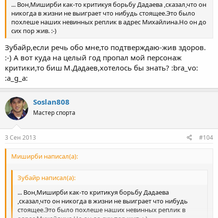
... Вон,Миширби как-то критикуя борьбу Дадаева ,сказал,что он
никогда в жизни не выиграет что нибудь стоящее.Это было
похлеше наших невинных реплик в адрес Михайлина.Но он до
сих пор жив. :-)
Зубайр,если речь обо мне,то подтверждаю-жив здоров.
:-) А вот куда на целый год пропал мой персонаж
критики,то биш М.Дадаев,хотелось бы знать? :bra_vo:
:a_g_a:
Soslan808
Мастер спорта
3 Сен 2013
#104
Миширби написал(а):
Зубайр написал(а):
... Вон,Миширби как-то критикуя борьбу Дадаева
,сказал,что он никогда в жизни не выиграет что нибудь
стоящее.Это было похлеше наших невинных реплик в