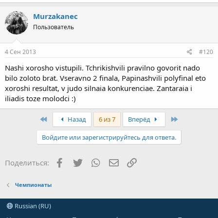
Murzakanec
Пользователь
4 Сен 2013
#120
Nashi xorosho vistupili. Tchrikishvili pravilno govorit nado
bilo zoloto brat. Vseravno 2 finala, Papinashvili polyfinal eto
xoroshi resultat, v judo silnaia konkurenciae. Zantaraia i
iliadis toze molodci :)
First
Last
Назад
6 из 7
Вперёд
Войдите или зарегистрируйтесь для ответа.
Facebook
Twitter
WhatsApp
Электронная почта
Ссылка
Поделиться:
Чемпионаты
Russian (RU)