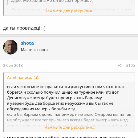
адрес Михайлина.Но он до сих пор жив. :-)
Зубайр,если речь обо мне,то подтверждаю-жив здоров. :-) А вот
Нажмите для раскрытия...
куда на целый год пропал мой персонаж критики,то биш
М.Дадаев,хотелось бы знать? :bra_vo: :a_g_a:
Нажмите для раскрытия...
да ты провидец! :-)
shota
Мастер спорта
3 Сен 2013
#105
Azret написал(а):
если честно мне не нравится эти дискуссии о том что кто как
борется и сколько получил шидо на турнире или что вот
Денисов уже всегда будет проигрывать Варламу
я уверен будь два борца этих нерусскими вы бы так не
обсуждали их манеры борьбы и тд
если бы Варлам одолел например я не знаю Омарова вы ты так
не обсуждали все теперь он его всегда будет выигрывать и тд
или же если вместо Михалина у Саидова была бы такая борьба
Нажмите для раскрытия...
вы бы тоже промолчали об этом а просто поздравили бы
соперников с победой! давайте не будем уподобляться
а мне как раз такие обсуждения нравятся, для этого и