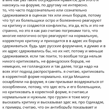
нацикам!
нахожусь на форуме, по другому не интересно.
я просто не люблю такие разговоры! где подсознательно если
то, что часто подсознательно или сознательно
быть откровенными проскакивает национальный момент
сдерживаемся в оценках тех или иных борцов, потому
что тут их болельщики остро и болезненно реагируют
на критику и создаются конфликты, эта да, есть и это не
странно, но это я как раз считаю погрехами того, что
многие нелогично остро реагируют на нормальную,
корректную критику и приходится в в адрес их борцов
сдерживаться. будь здес русские форумчане, я думаю и в
их адрес сдерживались бы, но их нет, потому и меньше
сдерживаемся. если так поити, то вообше тогда нельзя
никого критиковать, не французских борцов, не
немецких, не голландских и так далее, тогда надо на
всех этот подход распространять. я считаю, критиковать
в корректной форме нормально. когда Мишина
оскарбляли на форуме, я сам призывал воздержаться от
оскорблении, потому, что здес есть и его болельщики,
но критиковать в коректной форме, я считаю,и
нормальным и нужным. про грузин я тоже могу
высказать критику и высказывал здес же, про Одикадзе,
к примеру, считаю, что он антиборьбу показывает и