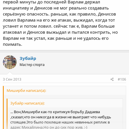
первой минуты до последней Варлам держал
инициативу и Денисов не мог реально создавать
серьёзную опасность. раньше, как правило, Денисов
ловил Варлама на его же атаках, выжидал, когда тот
устанет и потом ловил. сейчас так е, Варлам больше
атаковал и Денисов выжыдал и пытался контрить, но
Варлам не так устал, как раньше и не удалось его
поимать.
Зубайр
Мастер спорта
3 Сен 2013
#106
Миширби написал(а):
Зубайр написал(а):
... Вон,Миширби как-то критикуя борьбу Дадаева
,сказал,что он никогда в жизни не выиграет что нибудь
стоящее.Это было похлеше наших невинных реплик в
адрес Михайлина.Но он до сих пор жив. :-)