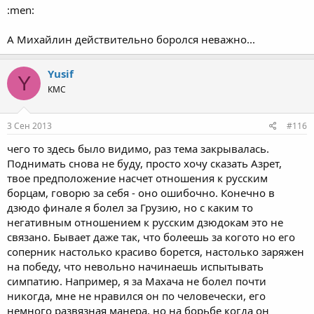
:men:
А Михайлин действительно боролся неважно...
Yusif
Y
КМС
3 Сен 2013
#116
чего то здесь было видимо, раз тема закрывалась.
Поднимать снова не буду, просто хочу сказать Азрет,
твое предположение насчет отношения к русским
борцам, говорю за себя - оно ошибочно. Конечно в
дзюдо финале я болел за Грузию, но с каким то
негативным отношением к русским дзюдокам это не
связано. Бывает даже так, что болеешь за когото но его
соперник настолько красиво борется, настолько заряжен
на победу, что невольно начинаешь испытывать
симпатию. Например, я за Махача не болел почти
никогда, мне не нравился он по человечески, его
немного развязная манера, но на борьбе когда он