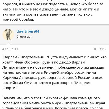
боролся, я ничего не мог поделать и неволько болел за
него. Так что и в этом дзюдо финале. мои симпатии и
антипатии и мои высказывания связаны только с
манерой борьбы.
davitiberi64
Спортсмен
4 Сен 2013
#117
]Варлам Липартелиани: "Пусть выдумывают и пишут, что
хотят" Член сборной Грузии по дзюдо Варлам
Липартелиани на обвинения побеждённого им дважды
на чемпионате мира в Рио-де-Жанейро россиянина
Кирилла Денисова, руководства сборной России и всех
российских СМИ ответил в разговоре с “Мсоплио
Спорти”.
Намопним, что в третьей схватке финала командного
соревнования чемпионата мира Липартелиани выиграл
у Денисова благодаря шидо. Российская пресса, со слов