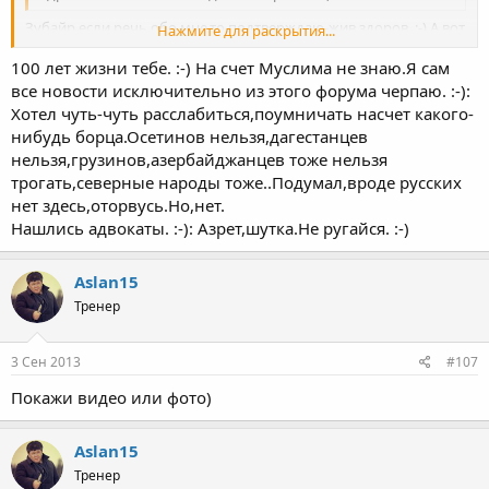
Зубайр,если речь обо мне,то подтверждаю-жив здоров. :-) А вот
Нажмите для раскрытия...
куда на целый год пропал мой персонаж критики,то биш
100 лет жизни тебе. :-) На счет Муслима не знаю.Я сам
М.Дадаев,хотелось бы знать? :bra_vo: :a_g_a:
Нажмите для раскрытия...
все новости исключительно из этого форума черпаю. :-):
Хотел чуть-чуть расслабиться,поумничать насчет какого-
нибудь борца.Осетинов нельзя,дагестанцев
нельзя,грузинов,азербайджанцев тоже нельзя
трогать,северные народы тоже..Подумал,вроде русских
нет здесь,оторвусь.Но,нет.
Нашлись адвокаты. :-): Азрет,шутка.Не ругайся. :-)
Aslan15
Тренер
3 Сен 2013
#107
Покажи видео или фото)
Aslan15
Тренер