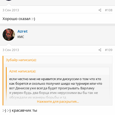
3 Сен 2013
#108
Хорошо сказал :-)
Azret
КМС
3 Сен 2013
#109
Зубайр написал(а):
Azret написал(а):
если честно мне не нравится эти дискуссии о том что кто
как борется и сколько получил шидо на турнире или что
вот Денисов уже всегда будет проигрывать Варламу
я уверен будь два борца этих нерусскими вы бы так не
обсуждали их манеры борьбы и тд
Нажмите для раскрытия...
если бы Варлам одолел например я не знаю Омарова вы ты
так не обсуждали все теперь он его всегда будет
:-) :-) красавчик ты
выигрывать и тд
Нажмите для раскрытия...