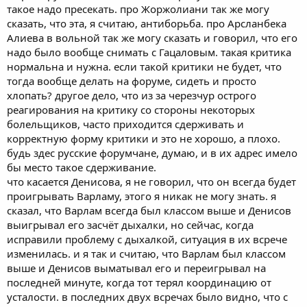
такое надо пресекать. про Жоржолиани так же могу
сказать, что эта, я считаю, антиборьба. про Арсланбека
Алиева в вольной так же могу сказать и говорил, что его
надо было вообще снимать с Гацаловым. такая критика
нормальна и нужна. если такой критики не будет, что
тогда вообще делать на форуме, сидеть и просто
хлопать? другое дело, что из за черезчур острого
реагирования на критику со стороны некоторых
болельщиков, часто приходится сдерживать и
корректную форму критики и это не хорошо, а плохо.
будь здес русские форумчане, думаю, и в их адрес имело
бы место такое сдерживание.
что касается Денисова, я не говорил, что он всегда будет
проигрывать Варламу, этого я никак не могу знать. я
сказал, что Варлам всегда был классом выше и Денисов
выигрывал его засчёт дыхалки, но сейчас, когда
исправили проблему с дыхалкой, ситуация в их всрече
изменилась. и я так и считаю, что Варлам был классом
выше и Денисов выматывал его и переигрывал на
последней минуте, когда тот терял координацию от
усталости. в последних двух всречах было видно, что с