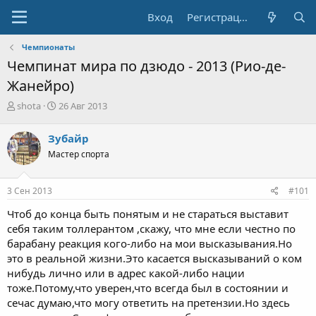
Вход
Регистрация
Чемпионаты
Чемпинат мира по дзюдо - 2013 (Рио-де-
Жанейро)
А
Д
shota
26 Авг 2013
в
а
т
т
Зубайр
о
а
Мастер спорта
р
н
т
а
е
ч
3 Сен 2013
#101
м
а
ы
л
Чтоб до конца быть понятым и не стараться выставит
а
себя таким толлерантом ,скажу, что мне если честно по
барабану реакция кого-либо на мои высказывания.Но
это в реальной жизни.Это касается высказываний о ком
нибудь лично или в адрес какой-либо нации
тоже.Потому,что уверен,что всегда был в состоянии и
сечас думаю,что могу ответить на претензии.Но здесь