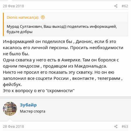
28 Фев 2018
#62
Dionis написал(а):
Мурад Султанович, Ваш выход)) поделитесь информацией,
будьте добры
Информацией он поделился бы , Дионис, если б это
касалось его личной персоны. Просить необходимости
не было бы.
Одна схватка у него есть в Америке. Там он боролся с
одним пендосом , продавцом из Макдональдса.
Никто не просил его показать эту схватку. Но он ею
заполонил все соцсети России , вконтакте , телеграмм ,
фейсбук.
Это к вопросу о его "скромности"
Зубайр
Мастер спорта
28 Фев 2018
#63