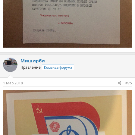
Миширби
Правление
Команда форума
1 Мар 2018
#75