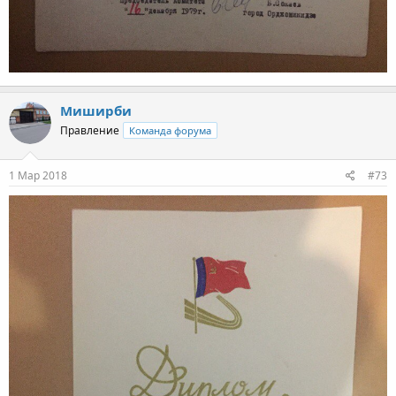
Миширби
Правление
Команда форума
1 Мар 2018
#73