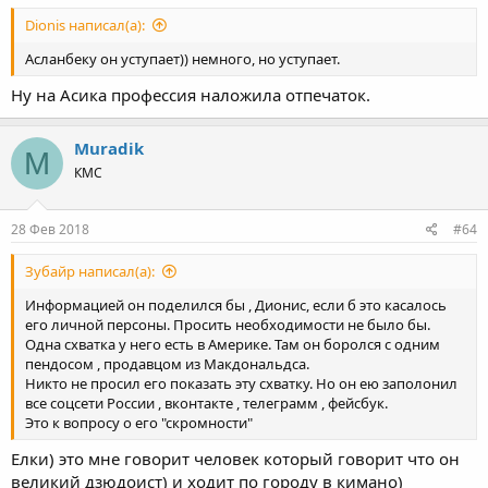
Dionis написал(а):
Асланбеку он уступает)) немного, но уступает.
Ну на Асика профессия наложила отпечаток.
Muradik
M
КМС
28 Фев 2018
#64
Зубайр написал(а):
Информацией он поделился бы , Дионис, если б это касалось
его личной персоны. Просить необходимости не было бы.
Одна схватка у него есть в Америке. Там он боролся с одним
пендосом , продавцом из Макдональдса.
Никто не просил его показать эту схватку. Но он ею заполонил
все соцсети России , вконтакте , телеграмм , фейсбук.
Это к вопросу о его "скромности"
Елки) это мне говорит человек который говорит что он
великий дзюдоист) и ходит по городу в кимано)