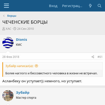
Вход
Регистрация
Борцы
ЧЕЧЕНСКИЕ БОРЦЫ
А
Д
XAC
24 Сен 2010
в
а
т
т
Dionis
о
а
КМС
р
н
т
а
е
ч
28 Фев 2018
#61
м
а
ы
л
Зубайр написал(а):
а
Более наглого и бессовестного человека в жизни не встречал.
Асланбеку он уступает)) немного, но уступает.
Зубайр
Мастер спорта