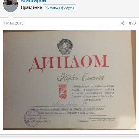
Миширби
Правление
Команда форума
1 Мар 2018
#78