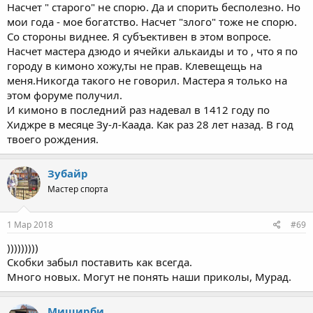
Насчет " старого" не спорю. Да и спорить бесполезно. Но
мои года - мое богатство. Насчет "злого" тоже не спорю.
Со стороны виднее. Я субъективен в этом вопросе.
Насчет мастера дзюдо и ячейки алькаиды и то , что я по
городу в кимоно хожу,ты не прав. Клевещещь на
меня.Никогда такого не говорил. Мастера я только на
этом форуме получил.
И кимоно в последний раз надевал в 1412 году по
Хиджре в месяце Зу-л-Каада. Как раз 28 лет назад. В год
твоего рождения.
Зубайр
Мастер спорта
1 Мар 2018
#69
)))))))))
Скобки забыл поставить как всегда.
Много новых. Могут не понять наши приколы, Мурад.
Миширби