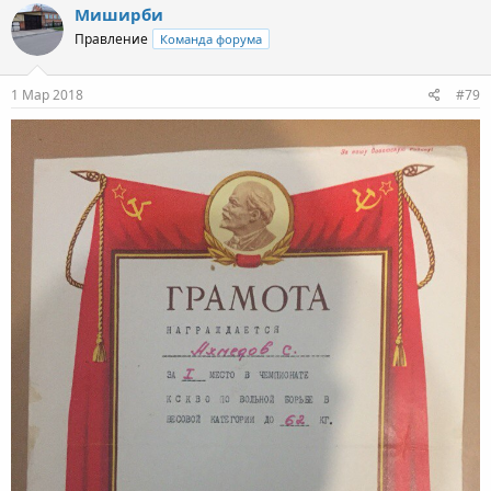
Миширби
Правление
Команда форума
1 Мар 2018
#79