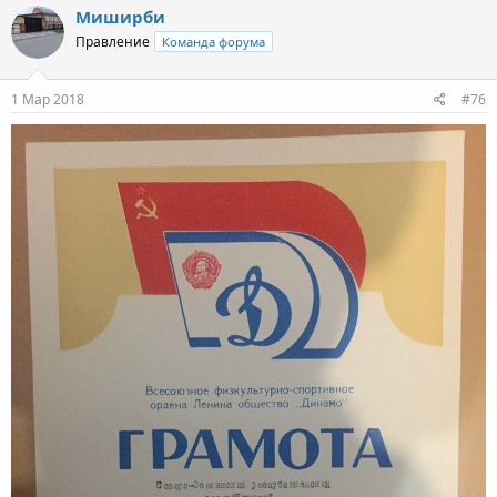
Миширби
Правление
Команда форума
1 Мар 2018
#76