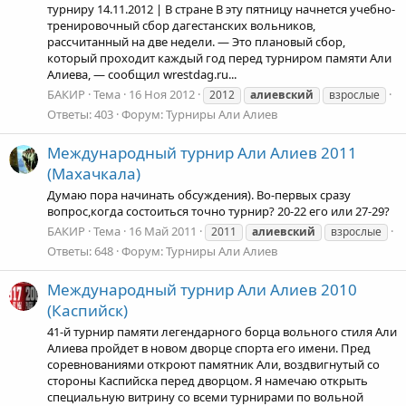
турниру 14.11.2012 | В стране В эту пятницу начнется учебно-
тренировочный сбор дагестанских вольников,
рассчитанный на две недели. — Это плановый сбор,
который проходит каждый год перед турниром памяти Али
Алиева, — сообщил wrestdag.ru...
БАКИР
Тема
16 Ноя 2012
2012
алиевский
взрослые
Ответы: 403
Форум:
Турниры Али Алиев
Международный турнир Али Алиев 2011
(Махачкала)
Думаю пора начинать обсуждения). Во-первых сразу
вопрос,когда состоиться точно турнир? 20-22 его или 27-29?
БАКИР
Тема
16 Май 2011
2011
алиевский
взрослые
Ответы: 648
Форум:
Турниры Али Алиев
Международный турнир Али Алиев 2010
(Каспийск)
41-й турнир памяти легендарного борца вольного стиля Али
Алиева пройдет в новом дворце спорта его имени. Пред
соревнованиями откроют памятник Али, воздвигнутый со
стороны Каспийска перед дворцом. Я намечаю открыть
специальную витрину со всеми турнирами по вольной