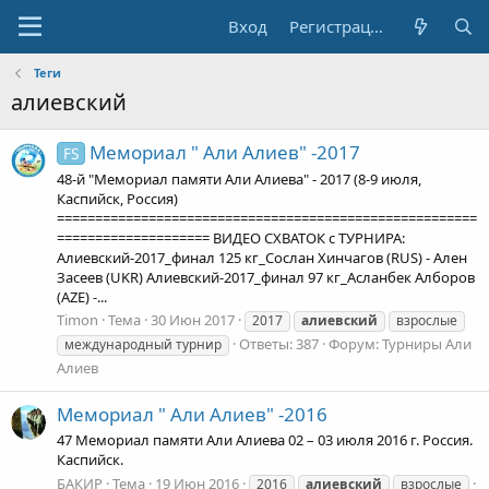
Вход
Регистрация
Теги
алиевский
Мемориал " Али Алиев" -2017
FS
48-й "Мемориал памяти Али Алиева" - 2017 (8-9 июля,
Каспийск, Россия)
=======================================================
==================== ВИДЕО СХВАТОК с ТУРНИРА:
Алиевский-2017_финал 125 кг_Сослан Хинчагов (RUS) - Ален
Засеев (UKR) Алиевский-2017_финал 97 кг_Асланбек Алборов
(AZE) -...
Timon
Тема
30 Июн 2017
2017
алиевский
взрослые
Ответы: 387
Форум:
Турниры Али
международный турнир
Алиев
Мемориал " Али Алиев" -2016
47 Мемориал памяти Али Алиева 02 – 03 июля 2016 г. Россия.
Каспийск.
БАКИР
Тема
19 Июн 2016
2016
алиевский
взрослые