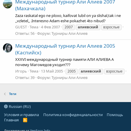
Международный турнир Али Алиев 2007
(Махачкала)
Zaza raskatal ego ne ploxo, kaifovat lubil on ya slishal,tak i ne
,,vzletel,, .Interesno Adam eshe pokazhet 4to nibud?
GUEST
Тема
4 Фев 2007
2007
алиевский
взрослые
Ответы: 56
Форум:
Турниры Али Алиев
Международный турнир Али Алиев 2005
(Каспийск)
XXXVI международный турнир памяти АЛИ АЛИЕВА А
почему Магомедов уходит???
Игорь
Тема
13 Май 2005
2005
алиевский
взрослые
Ответы: 39
Форум:
Турниры Али Алиев
Теги
Russian (RU)
Условия и правила
Политика конфиденциальности
Помощь
Главная
R
S
S
Локализация от
XenForo.Info