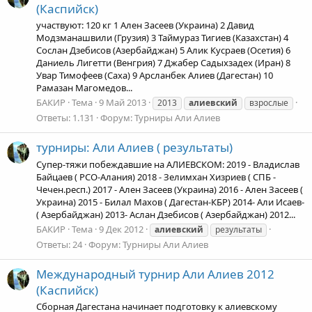
(Каспийск)
участвуют: 120 кг 1 Ален Засеев (Украина) 2 Давид
Модзманашвили (Грузия) 3 Таймураз Тигиев (Казахстан) 4
Сослан Дзебисов (Азербайджан) 5 Алик Кусраев (Осетия) 6
Даниель Лигетти (Венгрия) 7 Джабер Садыхзадех (Иран) 8
Увар Тимофеев (Саха) 9 Арсланбек Алиев (Дагестан) 10
Рамазан Магомедов...
БАКИР
Тема
9 Май 2013
2013
алиевский
взрослые
Ответы: 1.131
Форум:
Турниры Али Алиев
турниры: Али Алиев ( результаты)
Супер-тяжи побеждавшие на АЛИЕВСКОМ: 2019 - Владислав
Байцаев ( РСО-Алания) 2018 - Зелимхан Хизриев ( СПБ -
Чечен.респ.) 2017 - Ален Засеев (Украина) 2016 - Ален Засеев (
Украина) 2015 - Билал Махов ( Дагестан-КБР) 2014- Али Исаев-
( Азербайджан) 2013- Аслан Дзебисов ( Азербайджан) 2012...
БАКИР
Тема
9 Дек 2012
алиевский
результаты
Ответы: 24
Форум:
Турниры Али Алиев
Международный турнир Али Алиев 2012
(Каспийск)
Сборная Дагестана начинает подготовку к алиевскому