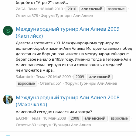
борьбе от "Утро-2" с моей...
ZAGA
Тема
18 Май 2010
2010
алиевский
взрослые
Ответы: 378
Форум:
Турниры Али Алиев
Международный турнир Али Алиев 2009
S
(Каспийск)
Дагестан готовится к XL Международному турниру по
вольной борьбе памяти Али Алиева История славных побед
дагестанских борцов-вольников на международной арене
берет свое начало в 1959 году. Именно тогда в Тегеране Али
Алиев завоевал первую из пяти своих золотых медалей
чемпионатов мира...
Salambek
Тема
20 Май 2009
2009
алиевский
Ответы: 551
Форум:
Турниры Али Алиев
взрослые
Международный турнир Али Алиев 2008
(Махачкала)
Алиевский сегодня начался или завтра?
БАКИР
Тема
10 Май 2008
2008
алиевский
взрослые
Ответы: 89
Форум:
Турниры Али Алиев