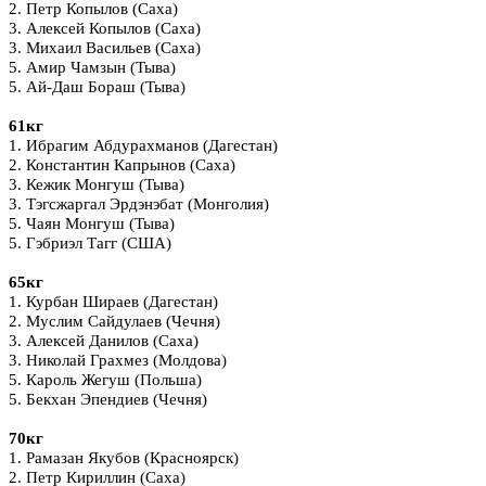
2. Петр Копылов (Саха)
3. Алексей Копылов (Саха)
3. Михаил Васильев (Саха)
5. Амир Чамзын (Тыва)
5. Ай-Даш Бораш (Тыва)
61кг
1. Ибрагим Абдурахманов (Дагестан)
2. Константин Капрынов (Саха)
3. Кежик Монгуш (Тыва)
3. Тэгсжаргал Эрдэнэбат (Монголия)
5. Чаян Монгуш (Тыва)
5. Гэбриэл Тагг (США)
65кг
1. Курбан Шираев (Дагестан)
2. Муслим Сайдулаев (Чечня)
3. Алексей Данилов (Саха)
3. Николай Грахмез (Молдова)
5. Кароль Жегуш (Польша)
5. Бекхан Эпендиев (Чечня)
70кг
1. Рамазан Якубов (Красноярск)
2. Петр Кириллин (Саха)