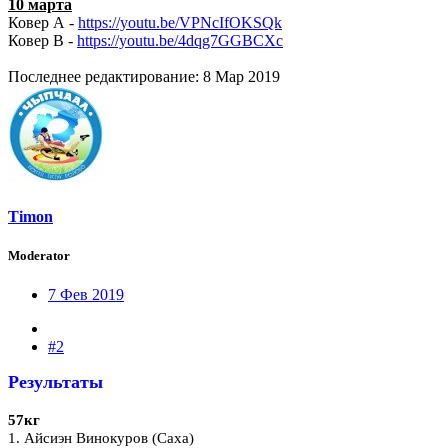
10 марта
Ковер А -
https://youtu.be/VPNcIfOKSQk
Ковер В -
https://youtu.be/4dqg7GGBCXc
Последнее редактирование:
8 Мар 2019
Timon
Moderator
7 Фев 2019
#2
Результаты
57кг
1. Айсиэн Винокуров (Саха)