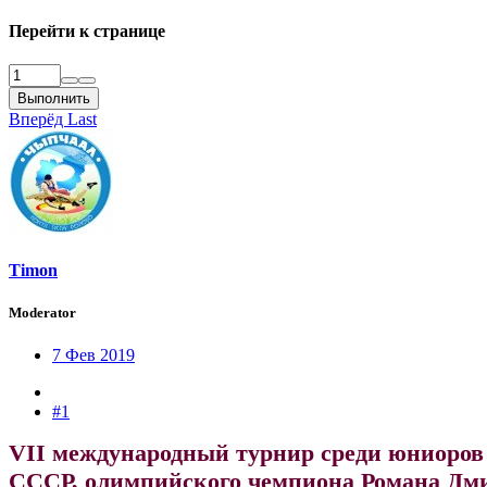
Перейти к странице
Выполнить
Вперёд
Last
Timon
Moderator
7 Фев 2019
#1
VII международный турнир среди юниоров 1
СССР, олимпийского чемпиона Романа Дмитри