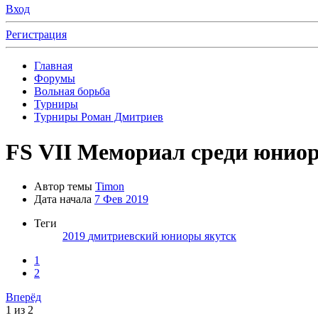
Вход
Регистрация
Главная
Форумы
Вольная борьба
Турниры
Турниры Роман Дмитриев
FS
VII Мемориал среди юниор
Автор темы
Timon
Дата начала
7 Фев 2019
Теги
2019
дмитриевский
юниоры
якутск
1
2
Вперёд
1 из 2