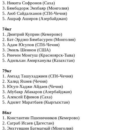
3. Никита Софронов (Саха)
3. Бямбадорж Энхбаяр (Монголия)
5. Аюб Сайдалханов (СПб-Чечня)
5. Ашраф Аширов (Азербайджан)
74кг
1. Дмитрий Куприн (Кемерово)
2. Бат-Эрдэнэ Бямбасурен (Монголия)
3. Адам Юсупов (СПб-Чечня)
3. Эмиль Шеннон (США)
5. Ринчен Монгуш (Красноярск-Тыва)
5. Адильхан Амирханулы (Казахстан)
79кг
1. Амхад Ташухаджиев (СПб-Чечня)
2. Халид Яхиев (Чечня)
3. Юсуп-Хаджи Айдаев (Чечня)
3. Абубакр Абакаров (Азербайджан)
5. Алексей Ефимов (Саха)
5. Адилет Маратбаев (Кыргызстан)
86кг
1. Константин Пшеничников (Кемерово)
2. Саграб Исаев (Дагестан)
3. Энхтувшин Батмагнай (Монголия)