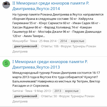
II Мемориал среди юниоров памяти Р.
Дмитриева,Якутск-2014
На турнир памяти Романа Дмитриева в Якутск направляется
сборная Ирана в следующем составе: 50 кг -Хейрулла
Гахремани 55 кг - Юнус Сармасти 60 кг - Иман Садех 66 кг -
Хассан Яздани 66 кг - Фарзад Холиванд 74 кг -Камран
Гашемпур 84 кг - Мостафа Джали 96 кг - Педрам Дэамшиди
120 кг - Амин Тахери...
Миширби
Тема
25 Фев 2014
2014
взрослые
Ответы: 106
Форум:
Турниры Роман
дмитриевский
Дмитриев
I Мемориал среди юниоров памяти Р.
S
Дмитриева,Якутск-2013
Международный турнир Роман Дмитриев состоится 16-17
марта 2013 года в Якутске Кто туда собирается? Кужугет?
Бальжинимаев? Наверняка из местных Ар Тютрин, Виктор
Рассадин и ст Соркомов.
Samirai
Тема
9 Мар 2013
2013
взрослые
Ответы: 50
Форум:
Турниры Роман
дмитриевский
Дмитриев