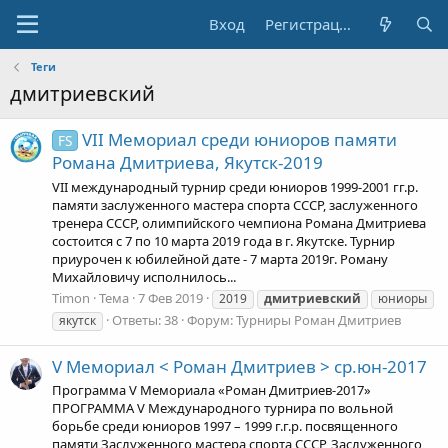
Вход
Регистрация
Теги
дмитриевский
VII Мемориал среди юниоров памяти
FS
Романа Дмитриева, Якутск-2019
VII международный турнир среди юниоров 1999-2001 гг.р.
памяти заслуженного мастера спорта СССР, заслуженного
тренера СССР, олимпийского чемпиона Романа Дмитриева
состоится с 7 по 10 марта 2019 года в г. Якутске. Турнир
приурочен к юбилейной дате - 7 марта 2019г. Роману
Михайловичу исполнилось...
Timon
Тема
7 Фев 2019
2019
дмитриевский
юниоры
Ответы: 38
Форум:
Турниры Роман Дмитриев
якутск
V Мемориал < Роман Дмитриев > ср.юн-2017
Программа V Мемориала «Роман Дмитриев-2017»
ПРОГРАММА V Международного турнира по вольной
борьбе среди юниоров 1997 – 1999 г.г.р. посвященного
памяти Заслуженного мастера спорта СССР, Заслуженного