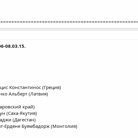
==================================================
6-08.03.15.
цис Константинос (Греция)
нко Альберт (Латвия)
баровский край)
ун (Саха-Якутия)
аджи (Дагестан)
ат-Ердене Буямбадорж (Монголия)