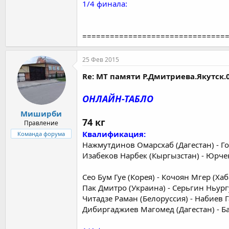
1/4 финала:
===============================
25 Фев 2015
Re: МТ памяти Р.Дмитриева.Якутск.0
ОНЛАЙН-ТАБЛО
Миширби
74 кг
Правление
Квалификация:
Команда форума
Нажмутдинов Омарсхаб (Дагестан) - Го
Изабеков Нарбек (Кыргызстан) - Юрче
Сео Бум Гуе (Корея) - Кочоян Мгер (Ха
Пак Дмитро (Украина) - Серьгин Ньург
Читадзе Раман (Белоруссия) - Набиев Г
Дибиргаджиев Магомед (Дагестан) - Б