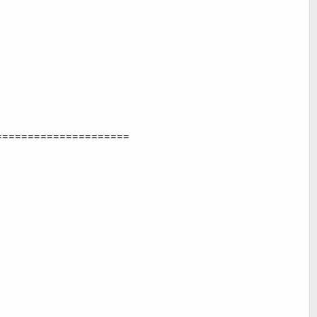
=====================