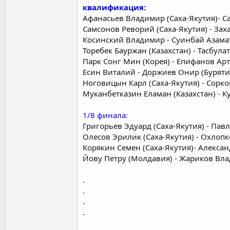
квалификация:
Афанасьев Владимир (Саха-Якутия)- С
Самсонов Реворий (Саха-Якутия) - Зах
Косинский Владимир - Суинбай Азамат
Торебек Бауржан (Казахстан) - Тасбула
Парк Сонг Мин (Корея) - Епифанов Ар
Есин Виталий - Доржиев Онир (Буряти
Ноговицын Карл (Саха-Якутия) - Сорко
Муканбетказин Еламан (Казахстан) - К
1/8 финала:
Григорьев Эдуард (Саха-Якутия) - Павл
Олесов Эрилик (Саха-Якутия) - Охлопк
Корякин Семен (Саха-Якутия)- Алексан
Йову Петру (Молдавия) - Жариков Вла
.
.
.
.