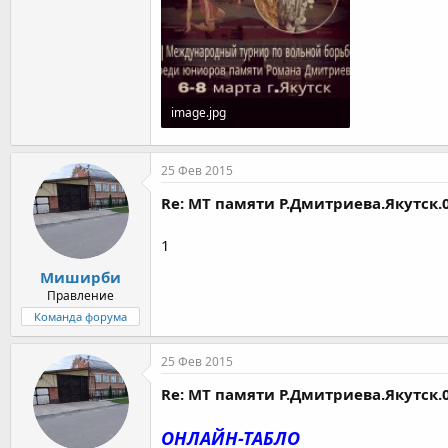
image.jpg
79,8 KB · Просмотры: 1.401
25 Фев 2015
Re: МТ памяти Р.Дмитриева.Якутск.0
1
Миширби
Правление
Команда форума
25 Фев 2015
Re: МТ памяти Р.Дмитриева.Якутск.0
ОНЛАЙН-ТАБЛО