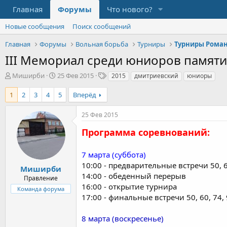
Главная
Форумы
Что нового?
Новые сообщения
Поиск сообщений
Главная
Форумы
Вольная борьба
Турниры
Турниры Рома
III Мемориал среди юниоров памяти 
А
Д
Т
Миширби
25 Фев 2015
2015
дмитриевский
юниоры
в
а
е
т
т
г
1
2
3
4
5
Вперёд
о
а
и
р
н
25 Фев 2015
т
а
е
ч
Программа соревнований:
м
а
ы
л
7 марта (суббота)
а
10:00 - предварительные встречи 50, 60
Миширби
14:00 - обеденный перерыв
Правление
16:00 - открытие турнира
Команда форума
17:00 - финальные встречи 50, 60, 74
8 марта (воскресенье)