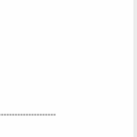
=====================