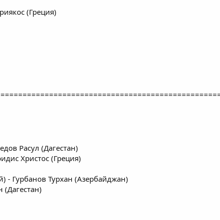
риякос (Греция)
==================================================
едов Расул (Дагестан)
ридис Христос (Греция)
) - Гурбанов Турхан (Азербайджан)
 (Дагестан)