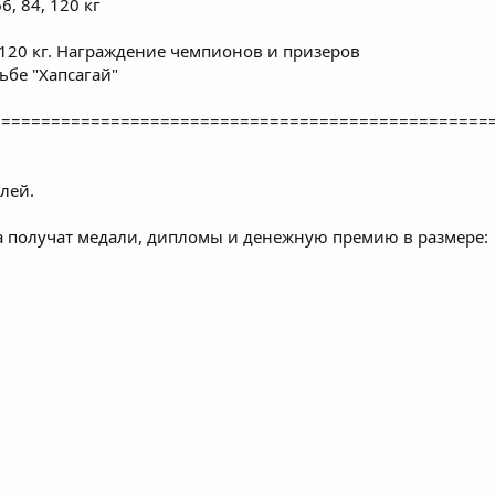
6, 84, 120 кг
, 120 кг. Награждение чемпионов и призеров
ьбе "Хапсагай"
==================================================
лей.
 получат медали, дипломы и денежную премию в размере: