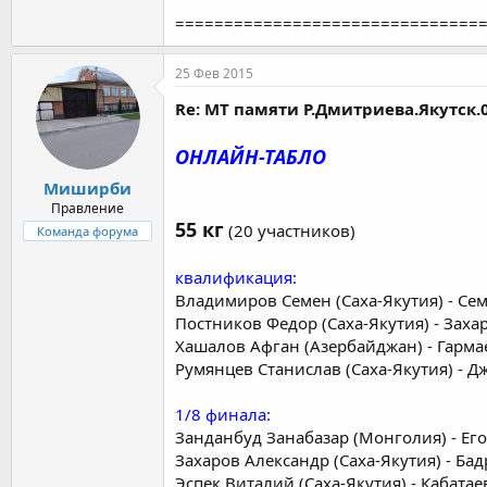
===============================
25 Фев 2015
Re: МТ памяти Р.Дмитриева.Якутск.0
ОНЛАЙН-ТАБЛО
Миширби
Правление
55 кг
(20 участников)
Команда форума
квалификация:
Владимиров Семен (Саха-Якутия) - Сем
Постников Федор (Саха-Якутия) - Заха
Хашалов Афган (Азербайджан) - Гарма
Румянцев Станислав (Саха-Якутия) - 
1/8 финала:
Занданбуд Занабазар (Монголия) - Ег
Захаров Александр (Саха-Якутия) - Ба
Эспек Виталий (Саха-Якутия) - Кабатае