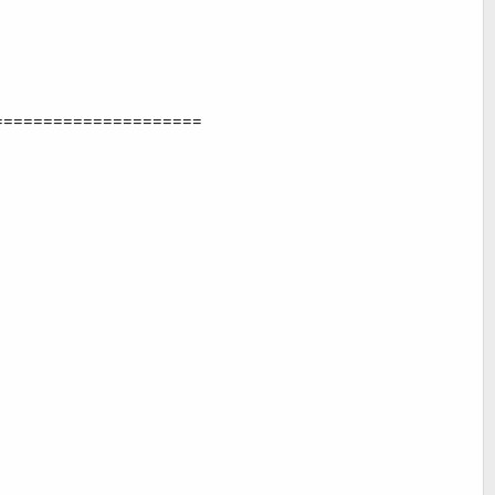
=====================