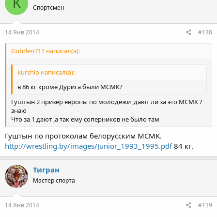
К
Спортсмен
14 Янв 2014
#138
Gubden711 написал(а):
kurshlo написал(а):
в 86 кг кроме Дурига были МСМК?
Гуштын 2 призер европы по молодежи ,дают ли за это МСМК ?
знаю
Что за 1 дают ,а так ему соперников не было там
Гуштын по протоколам белорусским МСМК.
http://wrestling.by/images/Junior_1993_1995.pdf
84 кг.
Тигран
Мастер спорта
14 Янв 2014
#139