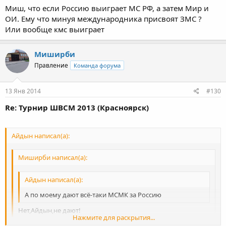
Миш, что если Россию выиграет МС РФ, а затем Мир и
ОИ. Ему что минуя международника присвоят ЗМС ?
Или вообще кмс выиграет
Миширби
Правление
Команда форума
13 Янв 2014
#130
Re: Турнир ШВСМ 2013 (Красноярск)
Айдын написал(а):
Миширби написал(а):
Айдын написал(а):
А по моему дают всё-таки МСМК за Россию
Нет,Айдын,не дают!
Нажмите для раскрытия...