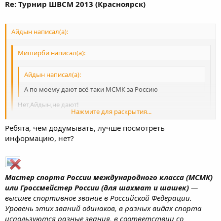
Re: Турнир ШВСМ 2013 (Красноярск)
Айдын написал(а):
Миширби написал(а):
Айдын написал(а):
А по моему дают всё-таки МСМК за Россию
Нет,Айдын,не дают!
Нажмите для раскрытия...
Миш, что если Россию выиграет МС РФ, а затем Мир и ОИ. Ему
Ребята, чем додумывать, лучше посмотреть
что минуя международника присвоят ЗМС ?
Нажмите для раскрытия...
информацию, нет?
Или вообще кмс выиграет
Нажмите для раскрытия...
Мастер спорта России международного класса (МСМК)
или Гроссмейстер России (для шахмат и шашек)
—
высшее спортивное звание в Российской Федерации.
Уровень этих званий одинаков, в разных видах спорта
используются разные звания, в соответствии со