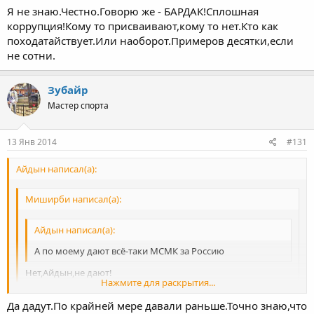
Миш, что если Россию выиграет МС РФ, а затем Мир и ОИ. Ему
Я не знаю.Честно.Говорю же - БАРДАК!Сплошная
что минуя международника присвоят ЗМС ?
Нажмите для раскрытия...
коррупция!Кому то присваивают,кому то нет.Кто как
Или вообще кмс выиграет
походатайствует.Или наоборот.Примеров десятки,если
Нажмите для раскрытия...
не сотни.
Зубайр
Мастер спорта
13 Янв 2014
#131
Айдын написал(а):
Миширби написал(а):
Айдын написал(а):
А по моему дают всё-таки МСМК за Россию
Нет,Айдын,не дают!
Нажмите для раскрытия...
Миш, что если Россию выиграет МС РФ, а затем Мир и ОИ. Ему
Да дадут.По крайней мере давали раньше.Точно знаю,что
что минуя международника присвоят ЗМС ?
Нажмите для раскрытия...