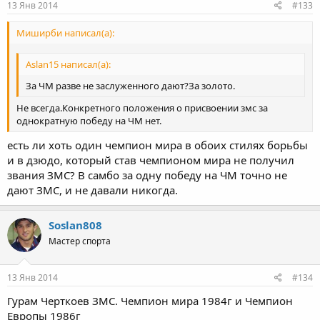
13 Янв 2014
#133
Миширби написал(а):
Aslan15 написал(а):
За ЧМ разве не заслуженного дают?За золото.
Не всегда.Конкретного положения о присвоении змс за
однократную победу на ЧМ нет.
есть ли хоть один чемпион мира в обоих стилях борьбы
и в дзюдо, который став чемпионом мира не получил
звания ЗМС? В самбо за одну победу на ЧМ точно не
дают ЗМС, и не давали никогда.
Soslan808
Мастер спорта
13 Янв 2014
#134
Гурам Черткоев ЗМС. Чемпион мира 1984г и Чемпион
Европы 1986г