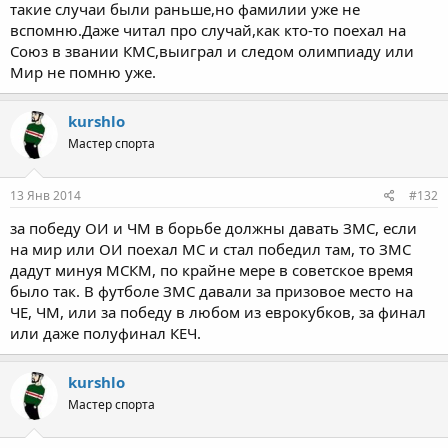
такие случаи были раньше,но фамилии уже не
Или вообще кмс выиграет
вспомню.Даже читал про случай,как кто-то поехал на
Нажмите для раскрытия...
Союз в звании КМС,выиграл и следом олимпиаду или
Мир не помню уже.
kurshlo
Мастер спорта
13 Янв 2014
#132
за победу ОИ и ЧМ в борьбе должны давать ЗМС, если
на мир или ОИ поехал МС и стал победил там, то ЗМС
дадут минуя МСКМ, по крайне мере в советское время
было так. В футболе ЗМС давали за призовое место на
ЧЕ, ЧМ, или за победу в любом из еврокубков, за финал
или даже полуфинал КЕЧ.
kurshlo
Мастер спорта