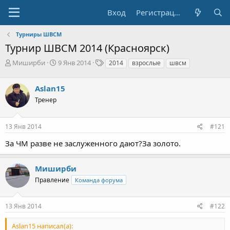
Вход
Регистрация
Турниры ШВСМ
Турнир ШВСМ 2014 (Красноярск)
А
Д
Т
Миширби
9 Янв 2014
2014
взрослые
швсм
в
а
е
т
т
г
Aslan15
о
а
и
р
н
Тренер
т
а
е
ч
13 Янв 2014
#121
м
а
ы
л
За ЧМ разве не заслуженного дают?За золото.
а
Миширби
Правление
Команда форума
13 Янв 2014
#122
Aslan15 написал(а):