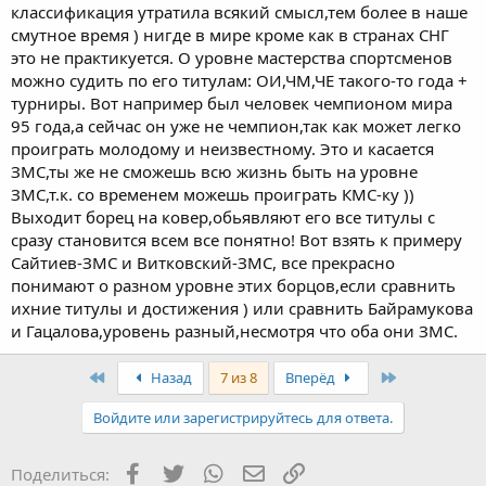
классификация утратила всякий смысл,тем более в наше
смутное время ) нигде в мире кроме как в странах СНГ
это не практикуется. О уровне мастерства спортсменов
можно судить по его титулам: ОИ,ЧМ,ЧЕ такого-то года +
турниры. Вот например был человек чемпионом мира
95 года,а сейчас он уже не чемпион,так как может легко
проиграть молодому и неизвестному. Это и касается
ЗМС,ты же не сможешь всю жизнь быть на уровне
ЗМС,т.к. со временем можешь проиграть КМС-ку ))
Выходит борец на ковер,обьявляют его все титулы с
сразу становится всем все понятно! Вот взять к примеру
Сайтиев-ЗМС и Витковский-ЗМС, все прекрасно
понимают о разном уровне этих борцов,если сравнить
ихние титулы и достижения ) или сравнить Байрамукова
и Гацалова,уровень разный,несмотря что оба они ЗМС.
First
Last
Назад
7 из 8
Вперёд
Войдите или зарегистрируйтесь для ответа.
Facebook
Twitter
WhatsApp
Электронная почта
Ссылка
Поделиться: