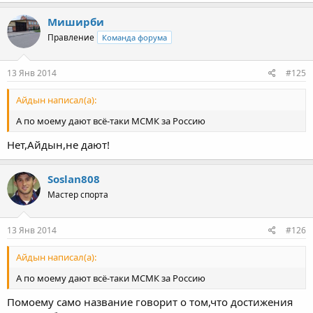
Миширби
Правление
Команда форума
13 Янв 2014
#125
Айдын написал(а):
А по моему дают всё-таки МСМК за Россию
Нет,Айдын,не дают!
Soslan808
Мастер спорта
13 Янв 2014
#126
Айдын написал(а):
А по моему дают всё-таки МСМК за Россию
Помоему само название говорит о том,что достижения