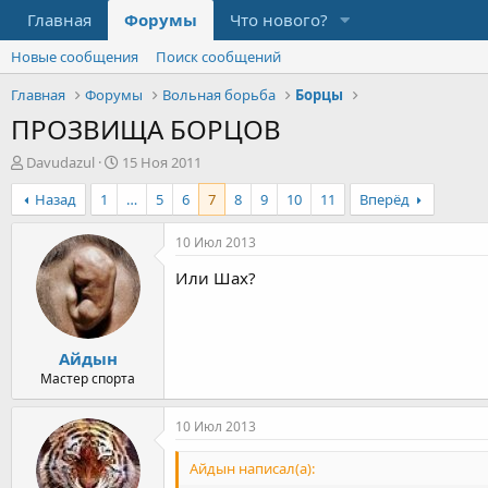
Главная
Форумы
Что нового?
Новые сообщения
Поиск сообщений
Главная
Форумы
Вольная борьба
Борцы
ПРОЗВИЩА БОРЦОВ
А
Д
Davudazul
15 Ноя 2011
в
а
Назад
1
…
5
6
7
8
9
10
11
Вперёд
т
т
о
а
р
н
10 Июл 2013
т
а
Или Шах?
е
ч
м
а
ы
л
а
Айдын
Мастер спорта
10 Июл 2013
Айдын написал(а):