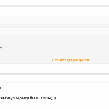
-)
Нажмите для раскрытия...
Нажмите для раскрытия...
)
,Расул М,умер бы от смеха))))