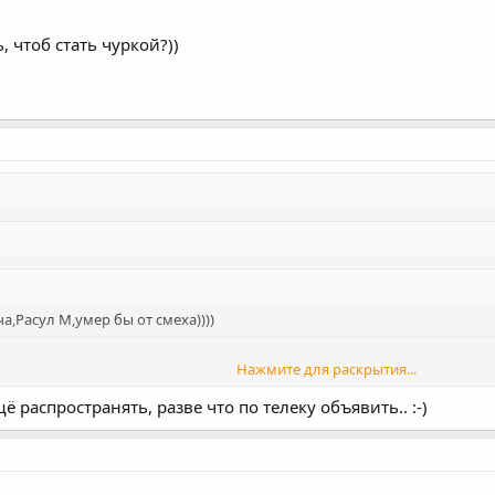
 чтоб стать чуркой?))
,Расул М,умер бы от смеха))))
Нажмите для раскрытия...
 м-чурка :-) :-)
 распространять, разве что по телеку объявить.. :-)
Нажмите для раскрытия...
Нажмите для раскрытия...