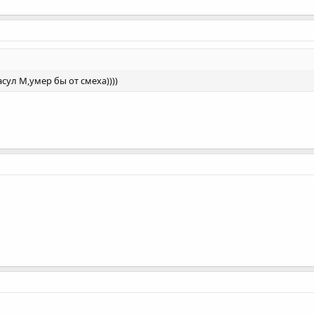
ул М,умер бы от смеха))))