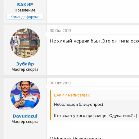
БАКИР
Правление
Команда форума
30 Окт 2013
Не хилый червяк был .Это он типа ос
Зубайр
Мастер спорта
30 Окт 2013
БАКИР написал(а):
Небольшой блиц-опрос)
Кто знает у кого прозвище - Одуванчик? :-)
Davudazul
Мастер спорта
У Мурада Нухкадиева)