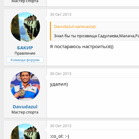
Мастер спорта
30 Окт 2013
Davudazul написал(а):
Знал бы ты прозвища Садулаева,Малача,Рас
Я постараюсь настроиться))
БАКИР
Правление
Команда форума
30 Окт 2013
удалил)
Davudazul
Мастер спорта
30 Окт 2013
:co_ol: :-)