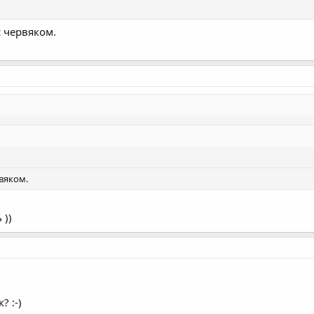
 червяком.
вяком.
 ))
? :-)