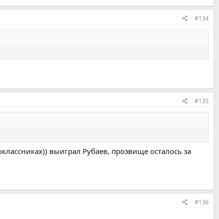
#134
#135
классниках)) выиграл Рубаев, прозвище осталось за
#136