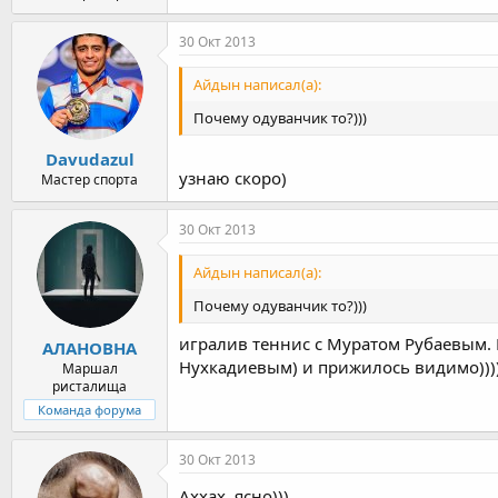
30 Окт 2013
Айдын написал(а):
Почему одуванчик то?)))
Davudazul
узнаю скоро)
Мастер спорта
30 Окт 2013
Айдын написал(а):
Почему одуванчик то?)))
игралив теннис с Муратом Рубаевым. 
АЛАНОВНА
Нухкадиевым) и прижилось видимо)))
Маршал
ристалища
Команда форума
30 Окт 2013
Аххах, ясно)))