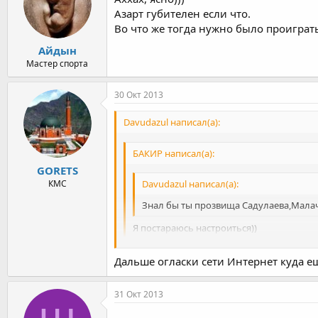
Азарт губителен если что.
Во что же тогда нужно было проиграть,
Айдын
Мастер спорта
30 Окт 2013
Davudazul написал(а):
БАКИР написал(а):
GORETS
КМС
Davudazul написал(а):
Знал бы ты прозвища Садулаева,Малача
Я постараюсь настроиться))
рашид-кирпич,малачмагомедов-тюлень,расул
Дальше огласки сети Интернет куда ещё
но лучше не распространять это)))
31 Окт 2013
.