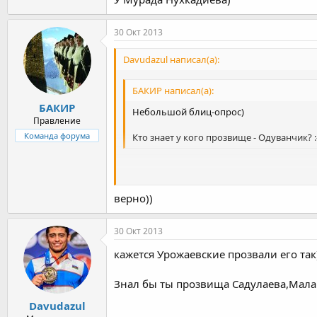
30 Окт 2013
Davudazul написал(а):
БАКИР написал(а):
БАКИР
Небольшой блиц-опрос)
Правление
Команда форума
Кто знает у кого прозвище - Одуванчик? :
У Мурада Нухкадиева)
верно))
30 Окт 2013
кажется Урожаевские прозвали его так
Знал бы ты прозвища Садулаева,Малача
Davudazul