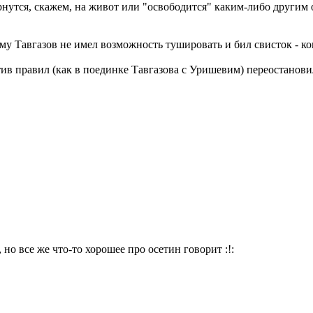
нутся, скажем, на живот или "освободится" каким-либо другим о
тому Тавгазов не имел возможность тушировать и бил свисток - 
тив правил (как в поединке Тавгазова с Уришевим) переостанов
 но все же что-то хорошее про осетин говорит :!: