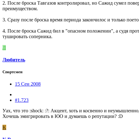
2. После броска Тавгазов контролировал, но Сажид сумел повер
преимуществом.
3. Сразу после броска время периода закончилос и только пое
4. После броска Сажид бил в "опасном положении", а судя про
тушировать соперника.
Л
Любитель
Спортсмен
15 Сен 2008
#1.723
Уах, что это :shock: :?: Акцент, хоть и косвенно и неумышленно,
Хочешь эмигрировать в ЮО и думаешь о репутации? :D
K