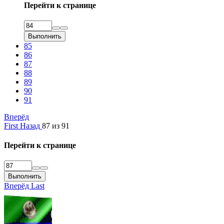
Перейти к странице
Выполнить
85
86
87
88
89
90
91
Вперёд
First
Назад
87 из 91
Перейти к странице
Выполнить
Вперёд
Last