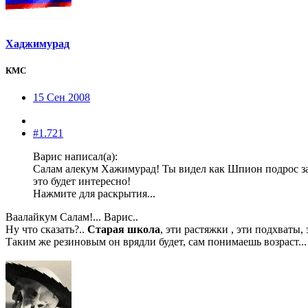
Хаджимурад
КМС
15 Сен 2008
#1.721
Варис написал(а):
Салам алекум Хажимурад! Ты видел как Шпион подрос за п
это будет интересно!
Нажмите для раскрытия...
Ваалайкум Салам!... Варис..
Ну что сказать?..
Старая школа
, эти растяжки , эти подхваты,
Таким же резиновым он врядли будет, сам понимаешь возраст...