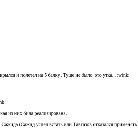
ылся и полетел на 5 балку.. Туше не было, это утка... :wink:
nk:
акая из них била реализирована.
 Сажида (Сажид успел встать или Тавгазов отказался применять 