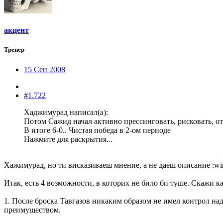
акцент
Тренер
15 Сен 2008
#1.722
Хаджимурад написал(а):
Потом Сажид начал активно прессинговать, рисковать, откр
В итоге 6-0.. Чистая победа в 2-ом периоде
Нажмите для раскрытия...
Хажимурад, но ти висказиваеш мнение, а не даеш описание :wi
Итак, есть 4 возможности, в которих не било би туше. Скажи к
1. После броска Тавгазов никаким образом не имел контрол над
преимуществом.