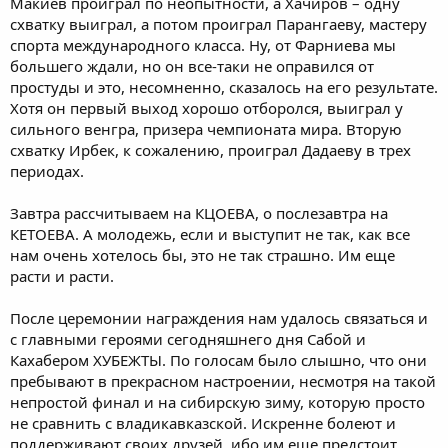
Макиев проиграл по неопытности, а Хачиров – одну
схватку выиграл, а потом проиграл Парангаеву, мастеру
спорта международного класса. Ну, от Фарниева мы
большего ждали, но он все-таки не оправился от
простуды и это, несомненно, сказалось на его результате.
Хотя он первый выход хорошо отборолся, выиграл у
сильного венгра, призера чемпионата мира. Вторую
схватку Ирбек, к сожалению, проиграл Дадаеву в трех
периодах.
Завтра рассчитываем на КЦОЕВА, о послезавтра на
КЕТОЕВА. А молодежь, если и выступит не так, как все
нам очень хотелось бы, это не так страшно. Им еще
расти и расти.
После церемонии награждения нам удалось связаться и
с главными героями сегодняшнего дня Сабой и
Кахабером ХУБЕЖТЫ. По голосам было слышно, что они
пребывают в прекрасном настроении, несмотря на такой
непростой финал и на сибирскую зиму, которую просто
не сравнить с владикавказской. Искренне болеют и
поддерживают своих друзей, ибо им еще предстоит