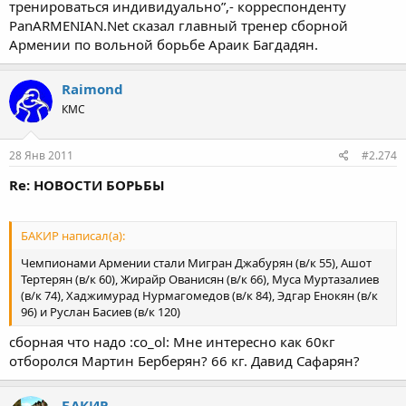
тренироваться индивидуально”,- корреспонденту
PanARMENIAN.Net сказал главный тренер сборной
Армении по вольной борьбе Араик Багдадян.
Raimond
КМС
28 Янв 2011
#2.274
Re: НОВОСТИ БОРЬБЫ
БАКИР написал(а):
Чемпионами Армении стали Мигран Джабурян (в/к 55), Ашот
Тертерян (в/к 60), Жирайр Ованисян (в/к 66), Муса Муртазалиев
(в/к 74), Хаджимурад Нурмагомедов (в/к 84), Эдгар Енокян (в/к
96) и Руслан Басиев (в/к 120)
сборная что надо :co_ol: Мне интересно как 60кг
отборолся Мартин Берберян? 66 кг. Давид Сафарян?
БАКИР