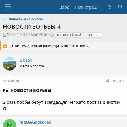
Вход
Регистрация
Новости и конкурсы
НОВОСТИ БОРЬБЫ-4
А
Д
Т
БАКИР
29 Май 2010
новости борьбы
старое
в
а
е
т
т
г
В этой теме нельзя размещать новые ответы.
о
а
и
р
н
GUEST
т
а
е
ч
Мастер спорта
м
а
ы
л
а
27 Янв 2011
#2.261
Re: НОВОСТИ БОРЬБЫ
2 раза пробы берут всегда?Для чего,это против очистки
?)
maDAGasсarec
M