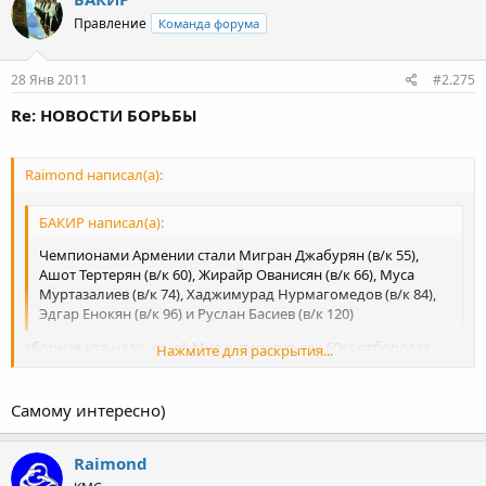
Правление
Команда форума
28 Янв 2011
#2.275
Re: НОВОСТИ БОРЬБЫ
Raimond написал(а):
БАКИР написал(а):
Чемпионами Армении стали Мигран Джабурян (в/к 55),
Ашот Тертерян (в/к 60), Жирайр Ованисян (в/к 66), Муса
Муртазалиев (в/к 74), Хаджимурад Нурмагомедов (в/к 84),
Эдгар Енокян (в/к 96) и Руслан Басиев (в/к 120)
сборная что надо :co_ol: Мне интересно как 60кг отборолся
Нажмите для раскрытия...
Мартин Берберян? 66 кг. Давид Сафарян?
Нажмите для раскрытия...
Самому интересно)
Raimond