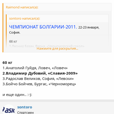
Raimond написал(а):
sontoro написал(а):
ЧЕМПИОНАТ БОЛГАРИИ-2011.
22-23 января,
София.
66 кг
1.Леонид Базан, Варна, «Черноморский сокол»
Нажмите для раскрытия...
Киевлянин перебрался в Варну.
Нажмите для раскрытия...
60 кг
1.Анатолий Гуйдя, Ловеч, «Ловеч»
2.Владимир Дубовий, «Славия-2009»
3.Радослав Великов, София, «Левски»
3.Бойчо Бойчев, Бургас, «Черноморец»
и еще один.. :-):
sontoro
Спортсмен