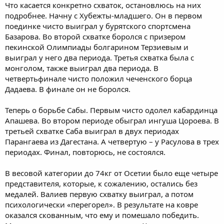
Что касается конкретно схваток, остановлюсь на них
подробнее. Начну с Хубежты-младшего. Он в первом
поединке чисто выиграл у бурятского спортсмена
Базарова. Во второй схватке боролся с призером
пекинской Олимпиады болгарином Терзиевым и
выиграл у него два периода. Третья схватка была с
монголом, также выиграл два периода. В
четвертьфинале чисто положил чеченского борца
Дадаева. В финале он не боролся.
Теперь о борьбе Сабы. Первым чисто одолел кабардинца
Апашева. Во втором периоде обыграл ингуша Цороева. В
третьей схватке Саба выиграл в двух периодах
Парангаева из Дагестана. А четвертую – у Расулова в трех
периодах. Финал, повторюсь, не состоялся.
В весовой категории до 74кг от Осетии было еще четыре
представителя, которые, к сожалению, остались без
медалей. Валиев первую схватку выиграл, а потом
психологически «перегорел». В результате на ковре
оказался скованным, что ему и помешало победить.