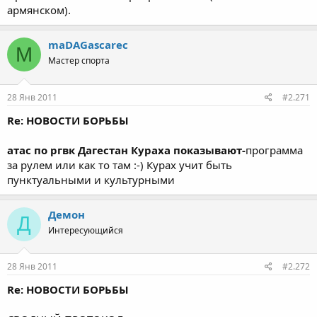
армянском).
maDAGasсarec
M
Мастер спорта
28 Янв 2011
#2.271
Re: НОВОСТИ БОРЬБЫ
атас по ргвк Дагестан Кураха показывают-
программа
за рулем или как то там :-) Курах учит быть
пунктуальными и культурными
Демон
Д
Интересующийся
28 Янв 2011
#2.272
Re: НОВОСТИ БОРЬБЫ