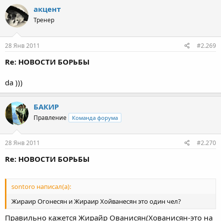
акцент
Тренер
28 Янв 2011
#2.269
Re: НОВОСТИ БОРЬБЫ
da )))
БАКИР
Правление
Команда форума
28 Янв 2011
#2.270
Re: НОВОСТИ БОРЬБЫ
sontoro написал(а):
Жираир Огонесян и Жираир Хойванесян это один чел?
Правильно кажется Жирайр Ованисян(Хованисян-это на