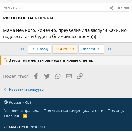
29 Янв 2011
#2.280
Re: НОВОСТИ БОРЬБЫ
Мама немного, конечно, преувеличила заслуги Кахи, но
надеюсь так и будет в ближайшее время)))
First
Last
Назад
114 из 118
Вперёд
В этой теме нельзя размещать новые ответы.
Facebook
Twitter
WhatsApp
Электронная почта
Ссылка
Поделиться:
Новости и конкурсы
Russian (RU)
Условия и правила
Политика конфиденциальности
Помощь
Главная
R
S
S
Локализация от
XenForo.Info