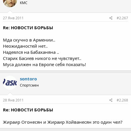
КМС
27 Янв 2011
#2.267
Re: НОВОСТИ БОРЬБЫ
Мда скучно в Армении..
Неожиданостей нет..
Надеялся на Бабаханяна ..
Старик Басиев никого не чувствует..
Муса должен на Европе себя показать!
sontoro
Спортсмен
28 Янв 2011
#2.268
Re: НОВОСТИ БОРЬБЫ
Жираир Огонесян и Жираир Хойванесян это один чел?