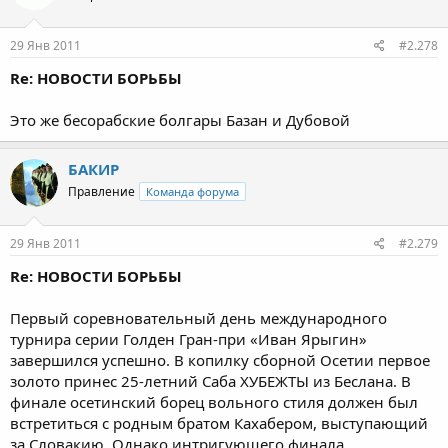
29 Янв 2011
#2.278
Re: НОВОСТИ БОРЬБЫ
Это же бесорабские болгары Базан и Дубовой
БАКИР
Правление
Команда форума
29 Янв 2011
#2.279
Re: НОВОСТИ БОРЬБЫ
Первый соревновательный день международного
турнира серии Голден Гран-при «Иван Ярыгин»
завершился успешно. В копилку сборной Осетии первое
золото принес 25-летний Саба ХУБЕЖТЫ из Беслана. В
финале осетинский борец вольного стиля должен был
встретиться с родным братом Кахабером, выступающий
за Словакию. Однако интригующего финала