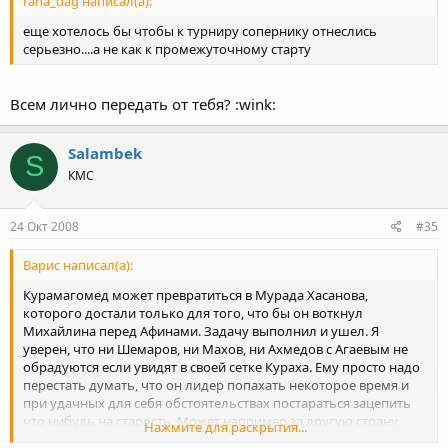
raha_dag написал(а):
еще хотелось бы чтобы к турниру сопернику отнеслись
серьезно....а не как к промежуточному старту
Всем лично передать от тебя? :wink:
Salambek
S
КМС
24 Окт 2008
#35
Варис написал(а):
Курамагомед может превратиться в Мурада Хасанова,
которого достали только для того, что бы он воткнул
Михайлина перед Афинами. Задачу выполнил и ушел. Я
уверен, что ни Шемаров, ни Махов, ни Ахмедов с Агаевым не
обрадуются если увидят в своей сетке Кураха. Ему просто надо
перестать думать, что он лидер попахать некоторое время и
при удачных для себя обстоятельствах постараться зацепить
что нибудь на старость. Может например за другую страну,
Нажмите для раскрытия...
послеолимпиский год многие пропускают, и он вполне может