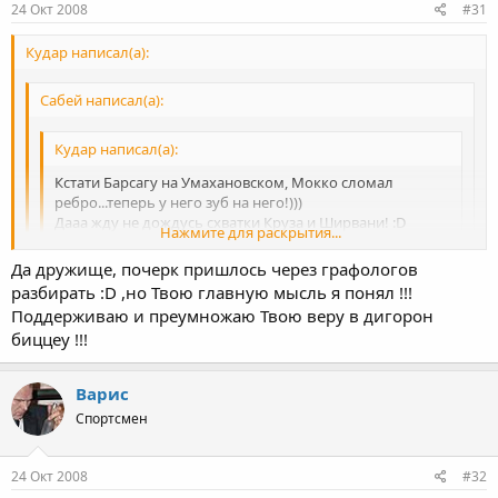
24 Окт 2008
#31
Кудар написал(а):
Сабей написал(а):
Кудар написал(а):
Кстати Барсагу на Умахановском, Мокко сломал
ребро...теперь у него зуб на него!)))
Дааа жду не дождусь схватки Круза и Ширвани! :D
Нажмите для раскрытия...
Какой результат прогнозируешь в этом поединке? :wink:
Да дружище, почерк пришлось через графологов
Нажмите для раскрытия...
разбирать :D ,но Твою главную мысль я понял !!!
9 noC/\e O/\uMnuAgbl, co cBouMu KpuBblMu nPorHo3aMu He
xo4y ga}l{e nPorHo3uPoBaTb...Ho ec/\u Te6e uHTepecHo, To MHe
Поддерживаю и преумножаю Твою веру в дигорон
Нажмите для раскрытия...
Ka}l{eTC9 4To Gatsalov BePHeTc9 B nPe}l{Hero Gatsalova...MHe
биццеу !!!
Ka}l{eTc9 OH Koe KaKue BeLL|u g/\9 Ce69 Oco3Ha/\ u noPa6oTa/\
Hag HuMu... Hy KoHe4Ho MyPagoB gaCT CyneP 6ou'...ga}l{e
Варис
gyMal-0 BCe PeLLluT 3/\oLL|agHblu' }l{Pe6uu'...
Спортсмен
P.S.
nPoCTuTe 3a Mou' no4ePK, 9 nPoCTo He C goMa nuLLly...a TaK
XoTb no PyccKu no/\y4aeTc9!))) :P
24 Окт 2008
#32