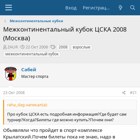
Вход
Регистрация
Межконтинентальные кубки
Межконтинентальный кубок ЦСКА 2008
(Москва)
А
Д
Т
ZAUR
22 Окт 2008
2008
взрослые
в
а
е
межконтинентальный кубок
т
т
г
о
а
и
р
Сабей
н
т
а
Мастер спорта
е
ч
м
а
ы
л
23 Окт 2008
#21
а
raha_dag написал(а):
Про кубок ЦСКА есть подробная информация?Где будет сам
турнир?Когда?Билеты где можно купить?Почем они?
Обьявляли что пройдет в спорт-комплексе
Крылатский.Почем билеты пока не знаю, надо в