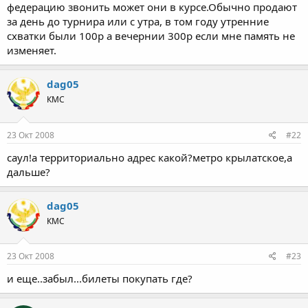
федерацию звонить может они в курсе.Обычно продают
за день до турнира или с утра, в том году утренние
схватки были 100р а вечернии 300р если мне память не
изменяет.
dag05
КМС
23 Окт 2008
#22
саул!а территориально адрес какой?метро крылатское,а
дальше?
dag05
КМС
23 Окт 2008
#23
и еще..забыл...билеты покупать где?