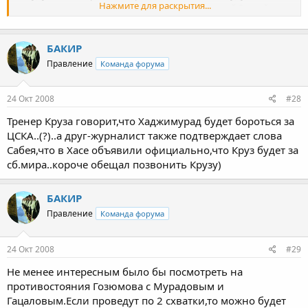
Нажмите для раскрытия...
выступать на турнирах, проводимых на територий Россий.
Нажмите для раскрытия...
БАКИР
Правление
Команда форума
24 Окт 2008
#28
Тренер Круза говорит,что Хаджимурад будет бороться за
ЦСКА..(?)..а друг-журналист также подтверждает слова
Сабея,что в Хасе объявили официально,что Круз будет за
сб.мира..короче обещал позвонить Крузу)
БАКИР
Правление
Команда форума
24 Окт 2008
#29
Не менее интересным было бы посмотреть на
противостояния Гозюмова с Мурадовым и
Гацаловым.Если проведут по 2 схватки,то можно будет