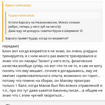
Варис написал(а):
Кудар написал(а):
Кстати Барсагу на Умахановском, Мокко сломал
ребро...теперь у него зуб на него!)))
Дааа жду не дождусь схватки Круза и Ширвани! :D
Барсагу привет Кудар, когда он взорвется?
передам!)
Блин вот когда взорвётся я не знаю, он очень усердно
тренеруется, я с ним много раз вместе тренеровался и
знаю что он пахарь! Талант у него есть, физические
качества вообще супер, но вот что-то не то, я сам не могу
понять что ему мешает...точнее я догадываюсь, ему не
хватает соревновательного опыта, возможно он горит...
потому что помню на сборах, он Махову проиграл
только 1 балл, когда Махов был без всяких отравлений и
т.п., про это тут даже кажется Бакинец писал....в общем не
знаю что с этим чукчей твориться...