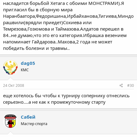
насладится борьбой Хетага с обоими МОНСТРАМИ).Я
пригласил бы в сборную мира
Наранбаатора,Федоришина,Ирбайханова,Тигиева,Миндо
рашвили(врядли приедет)Сохиева или
Темрезова,Гозюмова и Таймазова.Алдатов перешел в
84..не думаю,что это его категория.Ибрашка везением
напоминает Гайдарова..Махова,2 года не может
победить болезни и травмы..
dag05
КМС
24 Окт 2008
#30
еще хотелось бы чтобы к турниру сопернику отнеслись
серьезно....а не как к промежуточному старту
Сабей
Мастер спорта