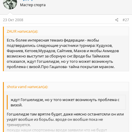
Мастер спорта
23 Окт 2008
#27
ZAUR написал(а):
Есть более интересная темаиз федерации - якобы
подтвердились следующие участники турнира: Кудухов,
Фарниев, Кетоев,Мурадов, Сайтиев, Махов и якобы Ахмедов
возможно выступит за сборную снг.Вроде бы Таймазов
отказался, ждут Гогшелидзе, но у того может возникнуть
проблема с визой.Про Гацалова- тайна покрытая мраком.
shota vand написал(а):
ждут Гогшелидзе, но у того может возникнуть проблема с
визой.
Гогшелидзе там врятле будет, даже неясно останетсяли он или
уидёт вообше из борьбы. вроде он вообше пока не
тренируется.
похуду наши спортсмены вроде заявили что не будут