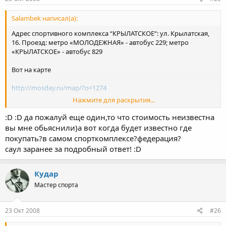
Salambek написал(а):
Адрес cпортивного комплекса “КРЫЛАТСКОЕ“: ул. Крылатская,
16. Проезд: метро «МОЛОДЕЖНАЯ» - автобус 229; метро
«КРЫЛАТСКОЕ» - автобус 829
Вот на карте
http://mosday.ru/map/?o=1274
Нажмите для раскрытия...
Стоимость пока не известна.
:D :D да пожалуй еще один,то что стоимость неизвестна
Еще вопросы raha? 8)
вы мне обьяснили)а вот когда будет известно где
покупать?в самом спорткомплексе?федерация?
саул заранее за подробный ответ! :D
Кудар
Мастер спорта
23 Окт 2008
#26