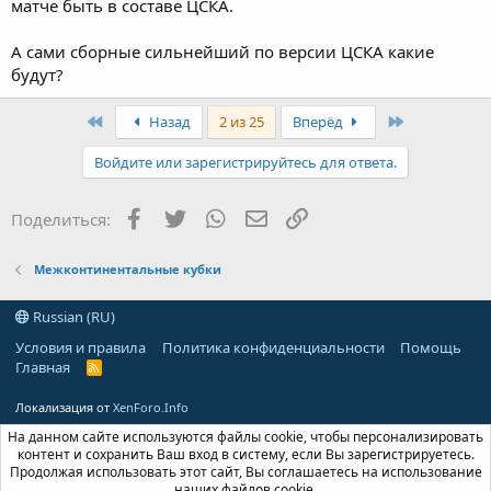
матче быть в составе ЦСКА.
А сами сборные сильнейший по версии ЦСКА какие
будут?
First
Last
Назад
2 из 25
Вперёд
Войдите или зарегистрируйтесь для ответа.
Facebook
Twitter
WhatsApp
Электронная почта
Ссылка
Поделиться:
Межконтинентальные кубки
Russian (RU)
Условия и правила
Политика конфиденциальности
Помощь
Главная
R
S
S
Локализация от
XenForo.Info
На данном сайте используются файлы cookie, чтобы персонализировать
контент и сохранить Ваш вход в систему, если Вы зарегистрируетесь.
Продолжая использовать этот сайт, Вы соглашаетесь на использование
наших файлов cookie.