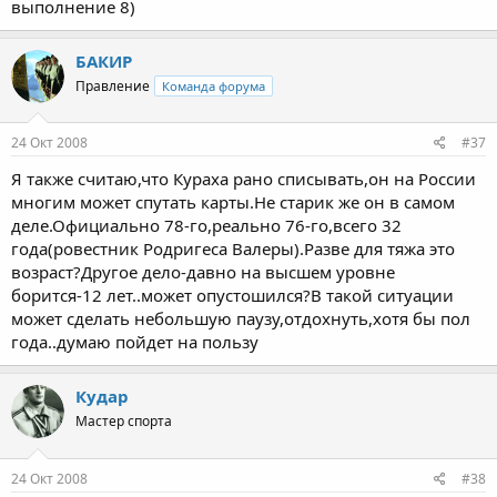
выполнение 8)
БАКИР
Правление
Команда форума
24 Окт 2008
#37
Я также считаю,что Кураха рано списывать,он на России
многим может спутать карты.Не старик же он в самом
деле.Официально 78-го,реально 76-го,всего 32
года(ровестник Родригеса Валеры).Разве для тяжа это
возраст?Другое дело-давно на высшем уровне
борится-12 лет..может опустошился?В такой ситуации
может сделать небольшую паузу,отдохнуть,хотя бы пол
года..думаю пойдет на пользу
Кудар
Мастер спорта
24 Окт 2008
#38