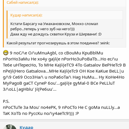
Сабей написал(а):
Кудар написал(а):
Кстати Барсагу на Умахановском, Мокко сломал
ребро...теперь у него зуб на него!)))
Дааа жду не дождусь схватки Круза и Ширвани! :D
Какой результат прогнозируешь в этом поединке? :wink:
9 noC/\e O/\uMnuAgbl, co cBouMu KpuBblMu
nPorHo3aMu He xo4y ga}l{e nPorHo3uPoBaTb...Ho ec/\u
Te6e uHTepecHo, To MHe Ka}l{eTC9 4To Gatsalov BePHeTc9 B
nPe}l{Hero Gatsalova...MHe Ka}l{eTc9 OH Koe KaKue BeLL|u
g/\9 Ce69 Oco3Ha/\ u noPa6oTa/\ Hag HuMu... Hy KoHe4Ho
MyPagoB gaCT CyneP 6ou'...ga}l{e gyMal-0 BCe PeLLluT
3/\oLL|agHblu' }l{Pe6uu'...
P.S.
nPoCTuTe 3a Mou' no4ePK, 9 nPoCTo He C goMa nuLLly...a
TaK XoTb no PyccKu no/\y4aeTc9!))) :P
Кудар