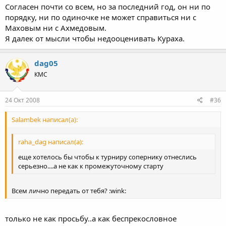
отобраться а затем и удачно выступить.
Согласен почти со всем, но за последний год, он ни по
А насчет России, мое мнение он был в своем лучшем виде за
порядку, ни по одиночке не может справиться ни с
все это время. Я сам удивился его борьбе, хотя принципиально
Маховым ни с Ахмедовым.
раньше его не смотрел. И не факт, что не дай судья балл за
Я далек от мысли чтобы недооценивать Кураха.
фактический срыв атаки в третьем периоде с Маховым, что
Шемаров боролся бы в финале.
Его можно обыграть не ошибившись, но если ошибся он редко
dag05
прощает.
КМС
Он вероятнее всего не пройдет поэтапно Баху, Биляла,
Шемарова.
Но с одним из них на международном при удачном стечении
24 Окт 2008
#36
обстоятельств может справиться. Лучше ему уехать.
Salambek написал(а):
raha_dag написал(а):
еще хотелось бы чтобы к турниру сопернику отнеслись
серьезно....а не как к промежуточному старту
Всем лично передать от тебя? :wink:
только не как просьбу..а как беспрекословное