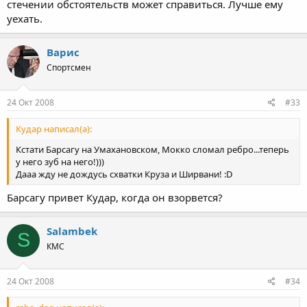
стечении обстоятельств может справиться. Лучше ему
уехать.
Варис
Спортсмен
24 Окт 2008
#33
Кудар написал(а):
Кстати Барсагу на Умахановском, Мокко сломал ребро...теперь
у него зуб на него!)))
Дааа жду не дождусь схватки Круза и Ширвани! :D
Барсагу привет Кудар, когда он взорвется?
Salambek
S
КМС
24 Окт 2008
#34