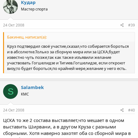
Кудар
Мастер спорта
24 Окт 2008
#39
Бакинец. написал(а):
Круз подтвердил своё участие,сказал,что собирается бороться
и в абсолютке.Только за сборную мира или за ЦСКА,будет
известно чуть позже,так как также изъявили желание
участвовать Гогшелидзе и Тигиев.Гогшелидзе, если откроют
визу,то будет бороться,по крайней мере,желание у него есть.
Salambek
S
КМС
24 Окт 2008
#40
ЦСКА то же 2 состава выставляет,что мешает в одном
выставить Ширвани, а в другом Круза с разными
сборными. Хотя наверно захотят оба со сборной мира в