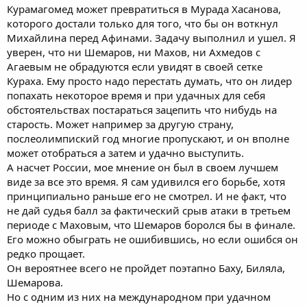
Курамагомед может превратиться в Мурада Хасанова,
которого достали только для того, что бы он воткнул
Михайлина перед Афинами. Задачу выполнил и ушел. Я
уверен, что ни Шемаров, ни Махов, ни Ахмедов с
Агаевым не обрадуются если увидят в своей сетке
Кураха. Ему просто надо перестать думать, что он лидер
попахать некоторое время и при удачных для себя
обстоятельствах постараться зацепить что нибудь на
старость. Может например за другую страну,
послеолимпиский год многие пропускают, и он вполне
может отобраться а затем и удачно выступить.
А насчет России, мое мнение он был в своем лучшем
виде за все это время. Я сам удивился его борьбе, хотя
принципиально раньше его не смотрел. И не факт, что
не дай судья балл за фактический срыв атаки в третьем
периоде с Маховым, что Шемаров боролся бы в финале.
Его можно обыграть не ошибившись, но если ошибся он
редко прощает.
Он вероятнее всего не пройдет поэтапно Баху, Биляла,
Шемарова.
Но с одним из них на международном при удачном