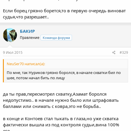
Если борец грязно борется,то в первую очередь виноват
судья,что разрешает..
БАКИР
Правление
Команда форума
9 Июл 2015
#329
NeuSer70 написал(а):
По мне, так Нуриков грязно боролся, в начале схватки бил по
шее, потом начал бить по лицу
да ты прав,пересмотрел схватку,Азамат боролся
недопустимо.. в начале нужно было или штрафовать
баллами или снимать с ковра,это не борьба..
в конце и Контоев стал тыкать в глаза,но уже схватка
фактически вышла из под контроля судьи,вина 100%
его..