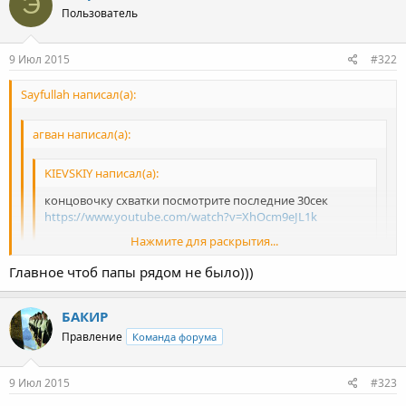
Э
Пользователь
9 Июл 2015
#322
Sayfullah написал(а):
агван написал(а):
KIEVSKIY написал(а):
концовочку схватки посмотрите последние 30сек
https://www.youtube.com/watch?v=XhOcm9eJL1k
Нажмите для раскрытия...
швунги...глаз...и пощечина
Главное чтоб папы рядом не было)))
нуриков борется как баба.
Нажмите для раскрытия...
Ты ему в лицо сможешь сказать ?
БАКИР
Нажмите для раскрытия...
Правление
Команда форума
9 Июл 2015
#323