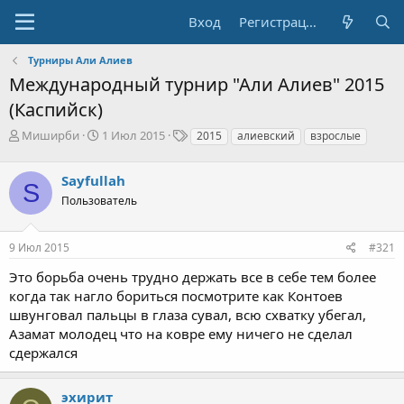
Вход
Регистрация
Турниры Али Алиев
Международный турнир "Али Алиев" 2015
(Каспийск)
А
Д
Т
Миширби
1 Июл 2015
2015
алиевский
взрослые
в
а
е
т
т
г
Sayfullah
о
а
и
S
р
н
Пользователь
т
а
е
ч
9 Июл 2015
#321
м
а
ы
л
Это борьба очень трудно держать все в себе тем более
а
когда так нагло бориться посмотрите как Контоев
швунговал пальцы в глаза сувал, всю схватку убегал,
Азамат молодец что на ковре ему ничего не сделал
сдержался
эхирит