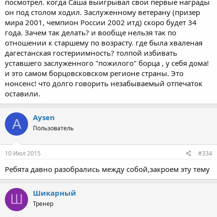
посмотрел. когда Саша выигрывал свои первые награды
он под столом ходил. Заслуженному ветерану (призер
мира 2001, чемпион России 2002 итд) скоро будет 34
года. Зачем так делать? и вообще нельзя так по
отношении к старшему по возрасту. где была хваленая
дагестанская гостериимность? толпой избивать
уставшего заслуженного "пожилого" борца , у себя дома!
и это самом борцовсковском регионе страны. Это
нонсенс! что долго говорить незабываемый отпечаток
оставили.
Aysen
A
Пользователь
10 Июл 2015
#334
Ребята давно разобрались между собой,закроем эту тему
Шикарный
Ш
Тренер