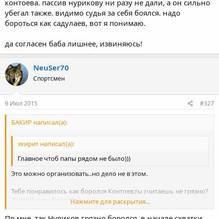
контоева. пассив нурикову ни разу не дали, а он сильно
убегал также. видимо судья за себя боялся. надо
бороться как садулаев, вот я понимаю.
да согласен баба лишнее, извиняюсь!
NeuSer70
Спортсмен
9 Июл 2015
#327
БАКИР написал(а):
эхирит написал(а):
Главное чтоб папы рядом не было)))
Это можно организовать..но дело не в этом.
Тебе понравилось как боролся Контоев,ты считаешь не грязно?
Достойно он боролся?
Нажмите для раскрытия...
По мне, так Нуриков грязно боролся, в начале схватки
Да или нет?