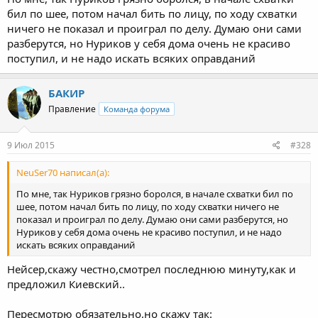
Нажмите для раскрытия...
бил по шее, потом начал бить по лицу, по ходу схватки
Потом и поведение Нурикова обсудим..
ничего не показал и проиграл по делу. Думаю они сами
разберутся, но Нуриков у себя дома очень не красиво
поступил, и не надо искать всяких оправданий
БАКИР
Правление
Команда форума
9 Июл 2015
#328
NeuSer70 написал(а):
По мне, так Нуриков грязно боролся, в начале схватки бил по
шее, потом начал бить по лицу, по ходу схватки ничего не
показал и проиграл по делу. Думаю они сами разберутся, но
Нуриков у себя дома очень не красиво поступил, и не надо
искать всяких оправданий
Нейсер,скажу честно,смотрел последнюю минуту,как и
предложил Киевский..
Пересмотрю обязательно,но скажу так: