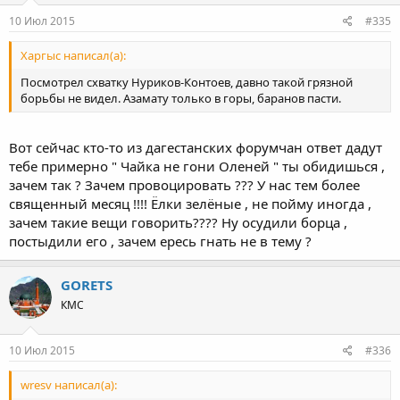
10 Июл 2015
#335
Харгыс написал(а):
Посмотрел схватку Нуриков-Контоев, давно такой грязной
борьбы не видел. Азамату только в горы, баранов пасти.
Вот сейчас кто-то из дагестанских форумчан ответ дадут
тебе примерно " Чайка не гони Оленей " ты обидишься ,
зачем так ? Зачем провоцировать ??? У нас тем более
священный месяц !!!! Ёлки зелёные , не пойму иногда ,
зачем такие вещи говорить???? Ну осудили борца ,
постыдили его , зачем ересь гнать не в тему ?
GORETS
КМС
10 Июл 2015
#336
wresv написал(а):