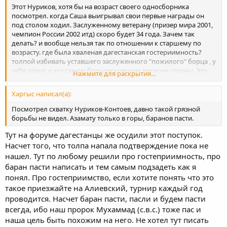
Этот Нуриков, хотя бы на возраст своего односборника
посмотрел. когда Саша выигрывал свои первые награды он
под столом ходил. Заслуженному ветерану (призер мира 2001,
чемпион России 2002 итд) скоро будет 34 года. Зачем так
делать? и вообще нельзя так по отношении к старшему по
возрасту. где была хваленая дагестанская гостериимность?
толпой избивать уставшего заслуженного "пожилого" борца , у
себя дома! и это самом борцовсковском регионе страны. Это
Нажмите для раскрытия...
нонсенс! что долго говорить незабываемый отпечаток
оставили.
Харгыс написал(а):
Посмотрел схватку Нуриков-Контоев, давно такой грязной
борьбы не видел. Азамату только в горы, баранов пасти.
Тут на форуме дагестанцы же осудили этот поступок.
Насчет того, что толпа напала подтверждение пока не
нашел. Тут по любому решили про гостеприимность, про
баран пасти написать и тем самым подзадеть как я
понял. Про гостеприимство, если хотите понять что это
такое приезжайте на Алиевский, турнир каждый год
проводится. Насчет баран пасти, пасли и будем пасти
всегда, ибо наш пророк Мухаммад (с.в.с.) тоже пас и
наша цель быть похожим на него. Не хотел тут писать