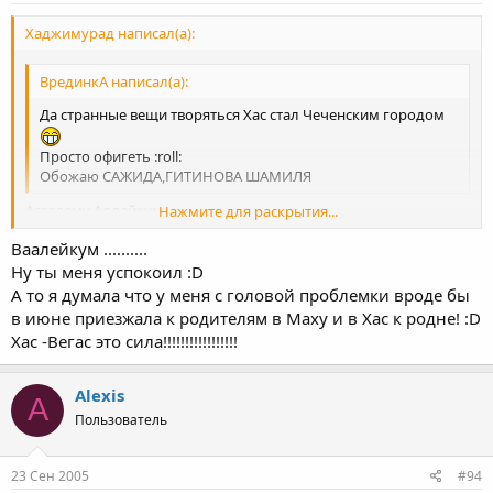
Хаджимурад написал(а):
ВрединкА написал(а):
Да странные вещи творяться Хас стал Чеченским городом
Просто офигеть :roll:
Обожаю САЖИДА,ГИТИНОВА ШАМИЛЯ
Ассаламу Аллайкум...
Нажмите для раскрытия...
:D Всё нормально.. Хас-вегас как стоял дак и будет стоять...
Ваалейкум ..........
:wink:
Нажмите для раскрытия...
Ну ты меня успокоил :D
А то я думала что у меня с головой проблемки вроде бы
в июне приезжала к родителям в Маху и в Хас к родне! :D
Хас -Вегас это сила!!!!!!!!!!!!!!!!!
Alexis
A
Пользователь
23 Сен 2005
#94