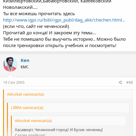
Кизилюртовский,Бабаюртовский, Казбековский
Новолакский....
Ты все можешь прочитать здесь
http://www.igpi.ru/bibl/igpi_publ/dag_akk/chechen.html.
.
(если что, сайт не чеченский)
Прочитай до конца! И закроем эту темы...
Тебе не помешало бы выучить историю.. Можно было
после тренировки открыть учебник и посмотреть!
Ken
КМС
19 Сен 2005
#88
Advokat написал(а):
LIBRA написал(а):
Advokat написал(а):
Хасавюрт, Чеченский город! И Бусик чеченец!
Салам алейкум!