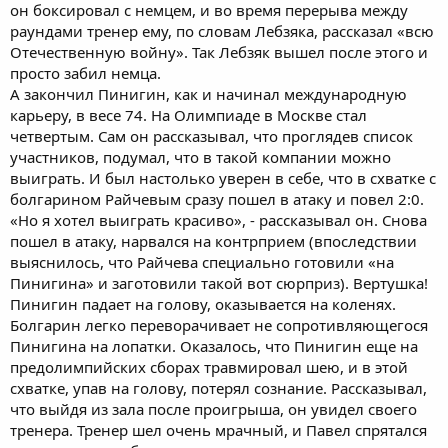
он боксировал с немцем, и во время перерыва между
раундами тренер ему, по словам Лебзяка, рассказал «всю
Отечественную войну». Так Лебзяк вышел после этого и
просто забил немца.
А закончил Пинигин, как и начинал международную
карьеру, в весе 74. На Олимпиаде в Москве стал
четвертым. Сам он рассказывал, что проглядев список
участников, подумал, что в такой компании можно
выиграть. И был настолько уверен в себе, что в схватке с
болгарином Райчевым сразу пошел в атаку и повел 2:0.
«Но я хотел выиграть красиво», - рассказывал он. Снова
пошел в атаку, нарвался на контрприем (впоследствии
выяснилось, что Райчева специально готовили «на
Пинигина» и заготовили такой вот сюрприз). Вертушка!
Пинигин падает на голову, оказывается на коленях.
Болгарин легко переворачивает не сопротивляющегося
Пинигина на лопатки. Оказалось, что Пинигин еще на
предолимпийских сборах травмировал шею, и в этой
схватке, упав на голову, потерял сознание. Рассказывал,
что выйдя из зала после проигрыша, он увидел своего
тренера. Тренер шел очень мрачный, и Павел спрятался