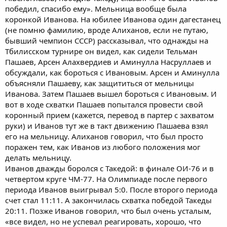
победил, спасибо ему». Мельница вообще была
коронкой Иванова. На юбилее Иванова один дагестанец
(не помню фамилию, вроде Алиханов, если не путаю,
бывший чемпион СССР) рассказывал, что однажды на
Тбилисском турнире он видел, как сидели Тельман
Пашаев, Арсен Алахвердиев и Аминулла Насруллаев и
обсуждали, как бороться с Ивановым. Арсен и Аминулла
объясняли Пашаеву, как защититься от мельницы
Иванова. Затем Пашаев вышел бороться с Ивановым. И
вот в ходе схватки Пашаев попытался провести свой
коронный прием (кажется, перевод в партер с захватом
руки) и Иванов тут же в такт движению Пашаева взял
его на мельницу. Алиханов говорил, что был просто
поражен тем, как Иванов из любого положения мог
делать мельницу.
Иванов дважды боролся с Такедой: в финале ОИ-76 и в
четвертом круге ЧМ-77. На Олимпиаде после первого
периода Иванов выигрывал 5:0. После второго периода
счет стал 11:11. А закончилась схватка победой Такеды
20:11. Позже Иванов говорил, что был очень усталым,
«все видел, но не успевал реагировать, хорошо, что