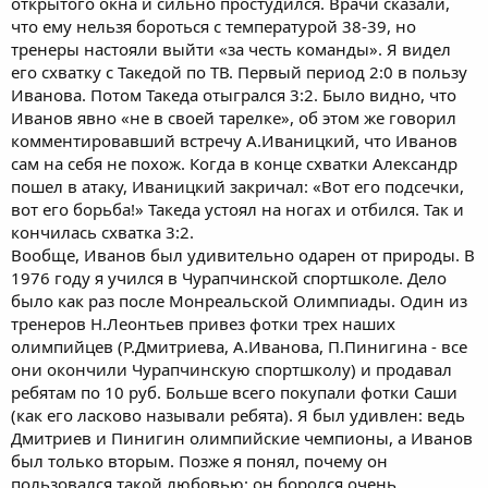
открытого окна и сильно простудился. Врачи сказали,
что ему нельзя бороться с температурой 38-39, но
тренеры настояли выйти «за честь команды». Я видел
его схватку с Такедой по ТВ. Первый период 2:0 в пользу
Иванова. Потом Такеда отыгрался 3:2. Было видно, что
Иванов явно «не в своей тарелке», об этом же говорил
комментировавший встречу А.Иваницкий, что Иванов
сам на себя не похож. Когда в конце схватки Александр
пошел в атаку, Иваницкий закричал: «Вот его подсечки,
вот его борьба!» Такеда устоял на ногах и отбился. Так и
кончилась схватка 3:2.
Вообще, Иванов был удивительно одарен от природы. В
1976 году я учился в Чурапчинской спортшколе. Дело
было как раз после Монреальской Олимпиады. Один из
тренеров Н.Леонтьев привез фотки трех наших
олимпийцев (Р.Дмитриева, А.Иванова, П.Пинигина - все
они окончили Чурапчинскую спортшколу) и продавал
ребятам по 10 руб. Больше всего покупали фотки Саши
(как его ласково называли ребята). Я был удивлен: ведь
Дмитриев и Пинигин олимпийские чемпионы, а Иванов
был только вторым. Позже я понял, почему он
пользовался такой любовью: он боролся очень