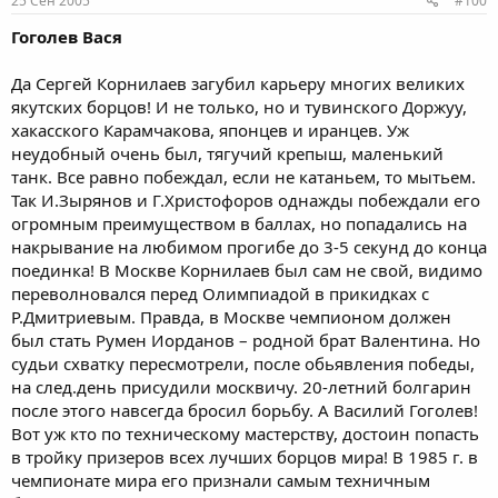
25 Сен 2005
#100
Гоголев Вася
Да Сергей Корнилаев загубил карьеру многих великих
якутских борцов! И не только, но и тувинского Доржуу,
хакасского Карамчакова, японцев и иранцев. Уж
неудобный очень был, тягучий крепыш, маленький
танк. Все равно побеждал, если не катаньем, то мытьем.
Так И.Зырянов и Г.Христофоров однажды побеждали его
огромным преимуществом в баллах, но попадались на
накрывание на любимом прогибе до 3-5 секунд до конца
поединка! В Москве Корнилаев был сам не свой, видимо
переволновался перед Олимпиадой в прикидках с
Р.Дмитриевым. Правда, в Москве чемпионом должен
был стать Румен Иорданов – родной брат Валентина. Но
судьи схватку пересмотрели, после обьявления победы,
на след.день присудили москвичу. 20-летний болгарин
после этого навсегда бросил борьбу. А Василий Гоголев!
Вот уж кто по техническому мастерству, достоин попасть
в тройку призеров всех лучших борцов мира! В 1985 г. в
чемпионате мира его признали самым техничным