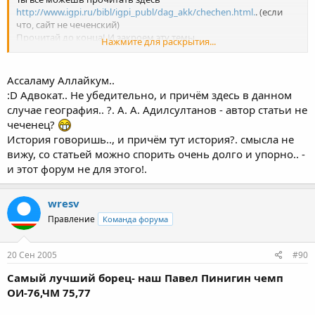
http://www.igpi.ru/bibl/igpi_publ/dag_akk/chechen.html.
. (если
что, сайт не чеченский)
Прочитай до конца! И закроем эту темы...
Нажмите для раскрытия...
Тебе не помешало бы выучить историю.. Можно было после
тренировки открыть учебник и посмотреть!
Ассаламу Аллайкум..
:D Адвокат.. Не убедительно, и причём здесь в данном
случае география.. ?. А. А. Адилсултанов - автор статьи не
чеченец?
История говоришь.., и причём тут история?. смысла не
вижу, со статьей можно спорить очень долго и упорно.. -
и этот форум не для этого!.
wresv
Правление
Команда форума
20 Сен 2005
#90
Самый лучший борец- наш Павел Пинигин чемп
ОИ-76,ЧМ 75,77