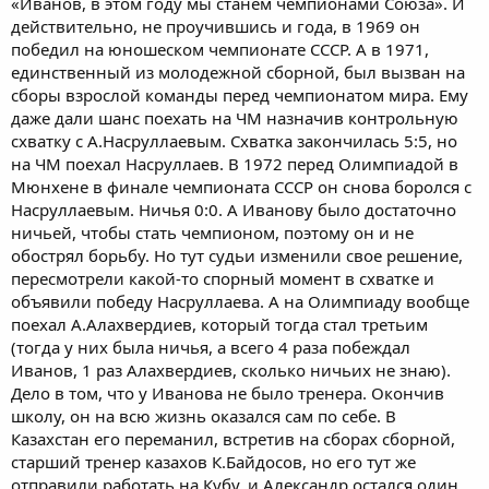
«Иванов, в этом году мы станем чемпионами Союза». И
действительно, не проучившись и года, в 1969 он
победил на юношеском чемпионате СССР. А в 1971,
единственный из молодежной сборной, был вызван на
сборы взрослой команды перед чемпионатом мира. Ему
даже дали шанс поехать на ЧМ назначив контрольную
схватку с А.Насруллаевым. Схватка закончилась 5:5, но
на ЧМ поехал Насруллаев. В 1972 перед Олимпиадой в
Мюнхене в финале чемпионата СССР он снова боролся с
Насруллаевым. Ничья 0:0. А Иванову было достаточно
ничьей, чтобы стать чемпионом, поэтому он и не
обострял борьбу. Но тут судьи изменили свое решение,
пересмотрели какой-то спорный момент в схватке и
объявили победу Насруллаева. А на Олимпиаду вообще
поехал А.Алахвердиев, который тогда стал третьим
(тогда у них была ничья, а всего 4 раза побеждал
Иванов, 1 раз Алахвердиев, сколько ничьих не знаю).
Дело в том, что у Иванова не было тренера. Окончив
школу, он на всю жизнь оказался сам по себе. В
Казахстан его переманил, встретив на сборах сборной,
старший тренер казахов К.Байдосов, но его тут же
отправили работать на Кубу, и Александр остался один,