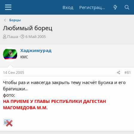
Вход
Регистрация
Борцы
Любимый борец
А
Д
Паша
6 Май 2005
в
а
т
т
Хаджимурад
о
а
КМС
р
н
т
а
е
ч
14 Сен 2005
#81
м
а
ы
л
Чтобы раз и навсегда закрыть тему насчёт Бусика и его
а
братишки..
фото:
НА ПРИЕМЕ У ГЛАВЫ РЕСПУБЛИКИ ДАГЕСТАН
МАГОМЕДОВА М.М.