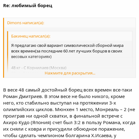
Re: любимый борец
Dimons написал(а):
Бакинец написал(а):
Я предлагаю свой вариант символической сборной мира
всех времен(за последние 60 лет лучших борцов в своих
весовых категориях)
48 кг - С Корнилаев (Москва)
Нажмите для раскрытия...
52 кг- В Иорданов (Болгария)
57 кг -С Белоглазов(Калининград)
62 кг -М Дагистанлы (Турция)
Нажмите для раскрытия...
В весе 48 самый достойный борец всех времен все-таки
68 кг -А Фадзаев (Осетия)
74 кг -Б Сайтиев (Чечня)
Роман Дмитриев. В этом весе не было никого, кроме
48 кг. Наверно Роман Дмитриев Олимпийский чемпион 1972 и
82 кг- М Шульц (США)-??(нет явного лидера)
серебрянный призер Ои 1976 (кстати он там не проиграл ни
него, кто стабильно выступал на протяжении 3-х
90 кг -М Хадарцев(Осетия)
одной схватки, но каким то образом оказался вторым) или же
олимпийских циклов. Мюнхен 1 место, Монреаль – 2 (не
100кг-Л Хабелов(Осетия)
кореец Ким Ил двукратный Олимпийский чемпион. Интересно
проиграв ни одной схватки, в финальной встрече с
130кг-А Медведь(Белорусия)
что кореец практически выступал только на ОИ . В других
Акиро Кудо (Япония) счет был 3:2 в пользу Романа, когда
Это мое мнение.кто считает по другому будет
соревнованиях учавствовал очень редко.
их сняли с ковра и присудили обоюдное поражение,
интересно.только аргументированно
62 кг Джон Смит. Честно говоря я не очень знаю про Мустафу
чтобы сделать чемпионом болгарина Х.Исаева, у
Дагестанлы. Возможно он и титулованнее Смита. Смит же