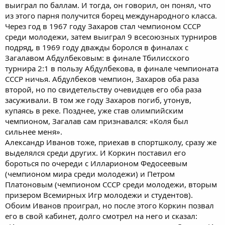
выиграл по баллам. И тогда, он говорил, он понял, что
из этого парня получится борец международного класса.
Через год в 1967 году Захаров стал чемпионом СССР
среди молодежи, затем выиграл 9 всесоюзных турниров
подряд, в 1969 году дважды боролся в финалах с
Загалавом Абдулбековым: в финале Тбилисского
турнира 2:1 в пользу Абдулбекова, в финале чемпионата
СССР ничья. Абдулбеков чемпион, Захаров оба раза
второй, но по свидетельству очевидцев его оба раза
засуживали. В том же году Захаров погиб, утонув,
купаясь в реке. Позднее, уже став олимпийским
чемпионом, Загалав сам признавался: «Коля был
сильнее меня».
Александр Иванов тоже, приехав в спортшколу, сразу же
выделялся среди других. И Коркин поставил его
бороться по очереди с Илларионом Федосеевым
(чемпионом мира среди молодежи) и Петром
Платоновым (чемпионом СССР среди молодежи, вторым
призером Всемирных Игр молодежи и студентов).
Обоим Иванов проиграл, но после этого Коркин позвал
его в свой кабинет, долго смотрел на него и сказал: