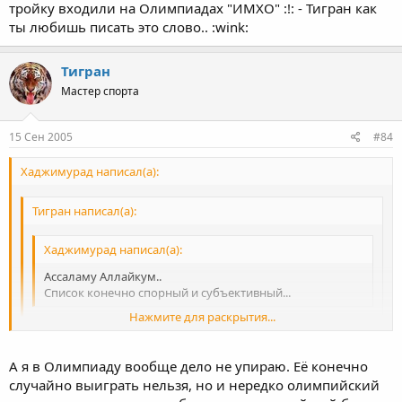
демонстрировал. А ведь стабильность - признак мастерства.
тройку входили на Олимпиадах "ИМХО" :!: - Тигран как
ИМХО и величия. Уж его-то схваток я много пересмотрел.
ты любишь писать это слово.. :wink:
Еще, я ОЧЕНЬ люблю борьбу Адама Сайтиева. Но ведь он не
так долго царствовал и такого превосходства, как старший
брат, не демонстрировал.
Тигран
P.S. ... Тем более, что Джона Смита уважили :)
Мастер спорта
15 Сен 2005
#84
Хаджимурад написал(а):
Тигран написал(а):
Хаджимурад написал(а):
Ассаламу Аллайкум..
Список конечно спорный и субъективный...
Нажмите для раскрытия...
А по мне вполне хороший список (см. P.S.). Ошибки... а у
кого их нет? Тем более, что многих из предлагаемых
Нажмите для раскрытия...
А я в Олимпиаду вообще дело не упираю. Её конечно
кандидатур, как я себе представляю, никто своими глазами
случайно выиграть нельзя, но и нередко олимпийский
Ассаламу Аллайкум..
не видел :)
Нажмите для раскрытия...
:) Так вообще можно всех борцов выставить , которые в тройку
Я субъективно поставил бы только Валентина Йорданова в