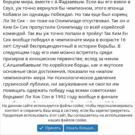
борцом мира, вместе с А.Фадзаевым. Если вы его взяли в
Сеул, уж точно вернулся бы чемпионом, этого японца
Кобаяси он однажды побеждал. Но там еще был кореец
Ли Зе Сик – он тоже на Олимпиаде отсуствовал. Так он и
Ким Ен Сик пропустили Олимпиаду со всей корейской
командой. Так вы уж точно попали в тройку! Так Ким Ен
Сик вообще победил в чемпионате мира в возрасте 16
лет! Случай беспрецендентный в истории борьбы. В
следующем году его имя можно встретить среди
призеров в юношеском первенстве, вслед за неким
С.Алшимбаевым! Но корейские борцы, как и якутские
основные свои достижения, показали на «малом
чемпионате» мира. Ни психологическое давление
грузинской публики, ни засуживание не смогли им
помещать одержать победу над всеми советскими
борцами! Ли Хок Сон в 1992 году вообще в финале
разобрался с Джонсом как с ребенком! Где-то 18-0 по-
На данном сайте используются файлы cookie, чтобы персонализировать
моему, валил в каждой секунде. Правда, тогда все
контент и сохранить Ваш вход в систему, если Вы зарегистрируетесь.
чемпионы были как на подбор. Так Джон Смит вообще
Продолжая использовать этот сайт, Вы соглашаетесь на использование
наших файлов cookie.
М.Азизова из страны СНГ одолел 18-0! А что делали с
соперниками А.Фадзаев, Л.Хабелов и М.Хадарцев?
Принять
Узнать больше…