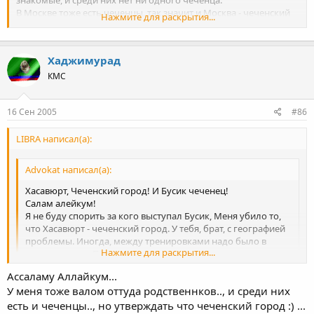
знакомые, и среди них нет ни одного чеченца.
В Москве тоже есть чеченцы, так значит и Москва - чеченский
Нажмите для раскрытия...
город?
Здорово, да? Москва - столица Ичкерии )))
Хаджимурад
КМС
16 Сен 2005
#86
LIBRA написал(а):
Advokat написал(а):
Хасавюрт, Чеченский город! И Бусик чеченец!
Салам алейкум!
Я не буду спорить за кого выступал Бусик, Меня убило то,
что Хасавюрт - чеченский город. У тебя, брат, с географией
проблемы. Иногда, между тренировками надо было в
Нажмите для раскрытия...
школу ходить. Примерно треть этого города - мои
родственники и знакомые, и среди них нет ни одного
Ассаламу Аллайкум...
чеченца.
Нажмите для раскрытия...
У меня тоже валом оттуда родственнков.., и среди них
В Москве тоже есть чеченцы, так значит и Москва -
чеченский город?
есть и чеченцы.., но утверждать что чеченский город :) ...