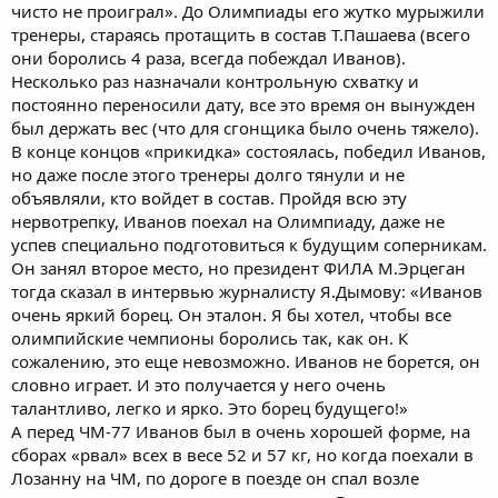
чисто не проиграл». До Олимпиады его жутко мурыжили
тренеры, стараясь протащить в состав Т.Пашаева (всего
они боролись 4 раза, всегда побеждал Иванов).
Несколько раз назначали контрольную схватку и
постоянно переносили дату, все это время он вынужден
был держать вес (что для сгонщика было очень тяжело).
В конце концов «прикидка» состоялась, победил Иванов,
но даже после этого тренеры долго тянули и не
объявляли, кто войдет в состав. Пройдя всю эту
нервотрепку, Иванов поехал на Олимпиаду, даже не
успев специально подготовиться к будущим соперникам.
Он занял второе место, но президент ФИЛА М.Эрцеган
тогда сказал в интервью журналисту Я.Дымову: «Иванов
очень яркий борец. Он эталон. Я бы хотел, чтобы все
олимпийские чемпионы боролись так, как он. К
сожалению, это еще невозможно. Иванов не борется, он
словно играет. И это получается у него очень
талантливо, легко и ярко. Это борец будущего!»
А перед ЧМ-77 Иванов был в очень хорошей форме, на
сборах «рвал» всех в весе 52 и 57 кг, но когда поехали в
Лозанну на ЧМ, по дороге в поезде он спал возле