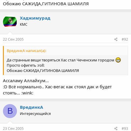
Обожаю САЖИДА,ГИТИНОВА ШАМИЛЯ
Хаджимурад
КМС
22 Сен 2005
#92
ВрединкА написал(а):
Да странные вещи творяться Хас стал Чеченским городом
Просто офигеть :roll:
Обожаю САЖИДА,ГИТИНОВА ШАМИЛЯ
Ассаламу Аллайкум...
:D Всё нормально.. Хас-вегас как стоял дак и будет
стоять... :wink:
ВрединкА
В
Интересующийся
23 Сен 2005
#93