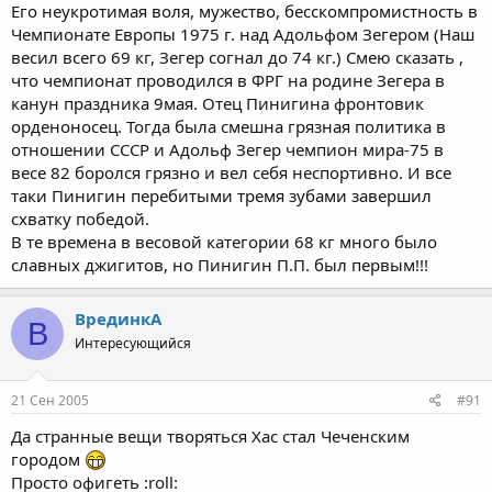
Его неукротимая воля, мужество, бесскомпромистность в
Чемпионате Европы 1975 г. над Адольфом Зегером (Наш
весил всего 69 кг, Зегер согнал до 74 кг.) Смею сказать ,
что чемпионат проводился в ФРГ на родине Зегера в
канун праздника 9мая. Отец Пинигина фронтовик
орденоносец. Тогда была смешна грязная политика в
отношении СССР и Адольф Зегер чемпион мира-75 в
весе 82 боролся грязно и вел себя неспортивно. И все
таки Пинигин перебитыми тремя зубами завершил
схватку победой.
В те времена в весовой категории 68 кг много было
славных джигитов, но Пинигин П.П. был первым!!!
ВрединкА
В
Интересующийся
21 Сен 2005
#91
Да странные вещи творяться Хас стал Чеченским
городом
Просто офигеть :roll: