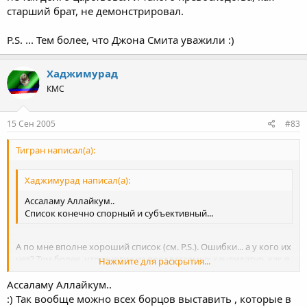
старший брат, не демонстрировал.
P.S. ... Тем более, что Джона Смита уважили :)
Хаджимурад
КМС
15 Сен 2005
#83
Тигран написал(а):
Хаджимурад написал(а):
Ассаламу Аллайкум..
Список конечно спорный и субъективный...
А по мне вполне хороший список (см. P.S.). Ошибки... а у кого их
нет? Тем более, что многих из предлагаемых кандидатур, как я
Нажмите для раскрытия...
себе представляю, никто своими глазами не видел :)
Ассаламу Аллайкум..
Я субъективно поставил бы только Валентина Йорданова в 52
Нажмите для раскрытия...
кг. на первое место. Сколько лет человек высший класс
:) Так вообще можно всех борцов выставить , которые в