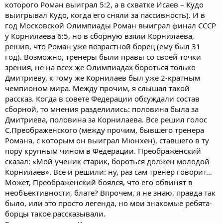
побеждал на двух Олимпиадах и 5 раз был чемпионом мира.
которого Роман выиграл 5:2, а в схватке Исаев – Кудо
82 кгЛеван Тедиашвили.
выигрывал Кудо, когда его сняли за пассивность). И в
год Московской Олимпиады Роман выиграл финал СССР
у Корнилаева 6:5, но в сборную взяли Корнилаева,
решив, что Роман уже возрастной борец (ему был 31
год). Возможно, тренеры были правы со своей точки
зрения, не на всех же Олимпиадах бороться только
Дмитриеву, к тому же Корнилаев был уже 2-кратным
чемпионом мира. Между прочим, я слышал такой
рассказ. Когда в совете Федерации обсуждали состав
сборной, то мнения разделились: половина была за
Дмитриева, половина за Корнилаева. Все решил голос
С.Преображенского (между прочим, бывшего тренера
Романа, с которым он выиграл Мюнхен), ставшего в ту
пору крупным чином в Федерации. Преображенский
сказал: «Мой ученик старик, бороться должен молодой
Корнилаев». Все и решили: ну, раз сам тренер говорит…
Может, Преображенский боялся, что его обвинят в
необъективности, блате? Впрочем, я не знаю, правда так
было, или это просто легенда, но мои знакомые ребята-
борцы такое рассказывали.