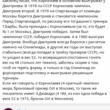
Бакинец писал, что Корнилаев в основном выигрывал у
Дмитриева. В 1978 на СССР Корнилаев чемпион,
Дмитриев второй. В 1979 на Спартакиаде от команды
Москвы борется Дмитриев и становится чемпионом.
Перед Спартакиадой, по рассказу его тогдашнего тренера
Т.Барбы, была прикидка с Корнилаевым (за то, кто будет
№ 1 от Москвы), Дмитриев победил. Затем был
чемпионат СССР, победил Корнилаев. А в 1980 выиграл
Дмитриев. Вообще Дмитриев всегда боролся с расчетом
именно на Олимпиады, в другие же годы он выступал
стабильно (всегда попадал в тройку призеров СССР), но
то уходил в вес 52, то возвращался (постоянно гонять
вес на 48 столько лет тяжело), заботясь скорее о том,
чтоб не терять форму, и только в год Олимпиад он
форсировал подготовку и выигрывал решающие
турниры.
Если же говорить о Корнилаеве (4-кратный чемпион
мира, бронзовый призер ОИ в Москве), то такие же
показатели имеет Э.Джавади (4 ЧМ, из них одна победа в
весе 52 в 1973, бронза ОИ в Мюнхене).