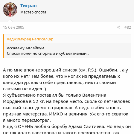
Тигран
Мастер спорта
15 Сен 2005
#82
Хаджимурад написал(а):
Ассаламу Аллайкум..
Список конечно спорный и субъективный...
А по мне вполне хороший список (см. P.S.). Ошибки... а у
кого их нет? Тем более, что многих из предлагаемых
кандидатур, как я себе представляю, никто своими
глазами не видел :)
Я субъективно поставил бы только Валентина
Йорданова в 52 кг. на первое место. Сколько лет человек
высший класс демонстрировал. А ведь стабильность -
признак мастерства. ИМХО и величия. Уж его-то схваток
я много пересмотрел.
Еще, я ОЧЕНЬ люблю борьбу Адама Сайтиева. Но ведь он
не так долго царствовал и такого превосходства, как