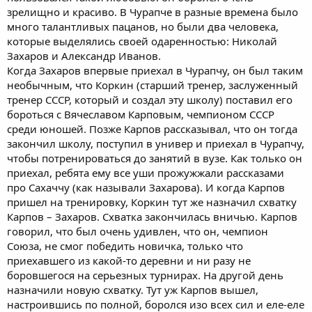
зрелищно и красиво. В Чурапче в разные времена было
много талантливых пацанов, но были два человека,
которые выделялись своей одаренностью: Николай
Захаров и Александр Иванов.
Когда Захаров впервые приехал в Чурапчу, он был таким
необычным, что Коркин (старший тренер, заслуженный
тренер СССР, который и создал эту школу) поставил его
бороться с Вячеславом Карповым, чемпионом СССР
среди юношей. Позже Карпов рассказывал, что он тогда
закончил школу, поступил в универ и приехал в Чурапчу,
чтобы потренироваться до занятий в вузе. Как только он
приехал, ребята ему все уши прожужжали рассказами
про Сахаччу (как называли Захарова). И когда Карпов
пришел на тренировку, Коркин тут же назначил схватку
Карпов – Захаров. Схватка закончилась вничью. Карпов
говорил, что был очень удивлен, что он, чемпион
Союза, не смог победить новичка, только что
приехавшего из какой-то деревни и ни разу не
боровшегося на серьезных турнирах. На другой день
назначили новую схватку. Тут уж Карпов вышел,
настроившись по полной, боролся изо всех сил и еле-еле