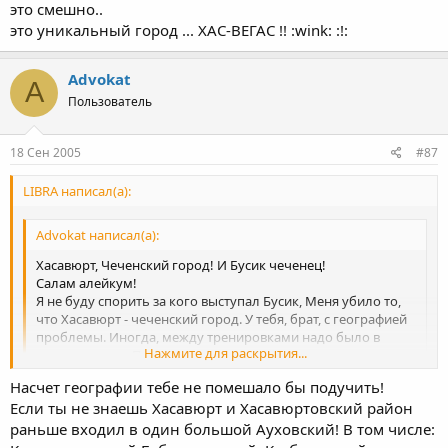
Здорово, да? Москва - столица Ичкерии )))
это смешно..
это уникальный город ... ХАС-ВЕГАС !! :wink: :!:
Advokat
A
Пользователь
18 Сен 2005
#87
LIBRA написал(а):
Advokat написал(а):
Хасавюрт, Чеченский город! И Бусик чеченец!
Салам алейкум!
Я не буду спорить за кого выступал Бусик, Меня убило то,
что Хасавюрт - чеченский город. У тебя, брат, с географией
проблемы. Иногда, между тренировками надо было в
Нажмите для раскрытия...
школу ходить. Примерно треть этого города - мои
родственники и знакомые, и среди них нет ни одного
Насчет географии тебе не помешало бы подучить!
чеченца.
Нажмите для раскрытия...
Если ты не знаешь Хасавюрт и Хасавюртовский район
В Москве тоже есть чеченцы, так значит и Москва -
чеченский город?
раньше входил в один большой Ауховский! В том числе:
Здорово, да? Москва - столица Ичкерии )))