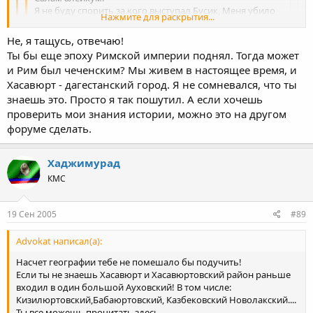
Я не буду спорить за кого выступал Бусик, Меня убило
Нажмите для раскрытия...
то, что Хасавюрт - чеченский город. У тебя, брат, с
географией проблемы. Иногда, между тренировками
Не, я тащусь, отвечаю!
Нажмите для раскрытия...
надо было в школу ходить. Примерно треть этого
Ты бы еще эпоху Римской империи поднял. Тогда может
города - мои родственники и знакомые, и среди них нет
и Рим был чеченским? Мы живем в настоящее время, и
ни одного чеченца.
Нажмите для раскрытия...
Хасавюрт - дагестанский город. Я не сомневался, что ты
В Москве тоже есть чеченцы, так значит и Москва -
знаешь это. Просто я так пошутил. А если хочешь
чеченский город?
Насчет географии тебе не помешало бы подучить!
Здорово, да? Москва - столица Ичкерии )))
Если ты не знаешь Хасавюрт и Хасавюртовский район
проверить мои знания истории, можно это на другом
раньше входил в один большой Ауховский! В том числе:
форуме сделать.
Кизилюртовский,Бабаюртовский, Казбековский
Новолакский....
Хаджимурад
Ты все можешь прочитать здесь
http://www.igpi.ru/bibl/igpi_publ/dag_akk/chechen.html.
. (если
КМС
что, сайт не чеченский)
Прочитай до конца! И закроем эту темы...
Тебе не помешало бы выучить историю.. Можно было
19 Сен 2005
#89
после тренировки открыть учебник и посмотреть!
Advokat написал(а):
Насчет географии тебе не помешало бы подучить!
Если ты не знаешь Хасавюрт и Хасавюртовский район раньше
входил в один большой Ауховский! В том числе:
Кизилюртовский,Бабаюртовский, Казбековский Новолакский....
Ты все можешь прочитать здесь