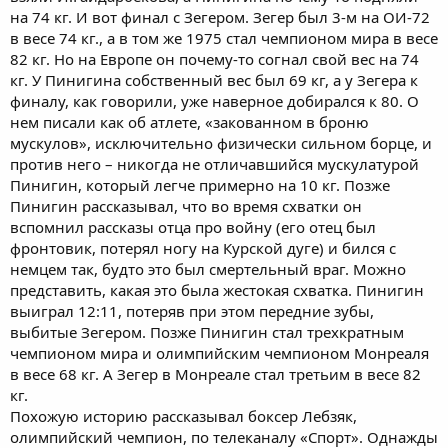
на 74 кг. И вот финал с Зегером. Зегер был 3-м на ОИ-72
в весе 74 кг., а в том же 1975 стал чемпионом мира в весе
82 кг. Но на Европе он почему-то согнал свой вес на 74
кг. У Пинигина собственный вес был 69 кг, а у Зегера к
финалу, как говорили, уже наверное добирался к 80. О
нем писали как об атлете, «закованном в броню
мускулов», исключительно физически сильном борце, и
против него – никогда не отличавшийся мускулатурой
Пинигин, который легче примерно на 10 кг. Позже
Пинигин рассказывал, что во время схватки он
вспомнил рассказы отца про войну (его отец был
фронтовик, потерял ногу на Курской дуге) и бился с
немцем так, будто это был смертельный враг. Можно
представить, какая это была жестокая схватка. Пинигин
выиграл 12:11, потеряв при этом передние зубы,
выбитые Зегером. Позже Пинигин стал трехкратным
чемпионом мира и олимпийским чемпионом Монреаля
в весе 68 кг. А Зегер в Монреале стал третьим в весе 82
кг.
Похожую историю рассказывал боксер Лебзяк,
олимпийский чемпион, по телеканалу «Спорт». Однажды