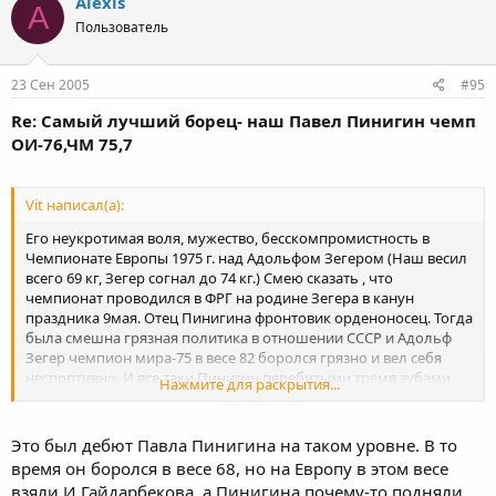
Alexis
A
Пользователь
23 Сен 2005
#95
Re: Самый лучший борец- наш Павел Пинигин чемп
ОИ-76,ЧМ 75,7
Vit написал(а):
Его неукротимая воля, мужество, бесскомпромистность в
Чемпионате Европы 1975 г. над Адольфом Зегером (Наш весил
всего 69 кг, Зегер согнал до 74 кг.) Смею сказать , что
чемпионат проводился в ФРГ на родине Зегера в канун
праздника 9мая. Отец Пинигина фронтовик орденоносец. Тогда
была смешна грязная политика в отношении СССР и Адольф
Зегер чемпион мира-75 в весе 82 боролся грязно и вел себя
неспортивно. И все таки Пинигин перебитыми тремя зубами
Нажмите для раскрытия...
завершил схватку победой.
В те времена в весовой категории 68 кг много было славных
джигитов, но Пинигин П.П. был первым!!!
Это был дебют Павла Пинигина на таком уровне. В то
время он боролся в весе 68, но на Европу в этом весе
взяли И.Гайдарбекова, а Пинигина почему-то подняли