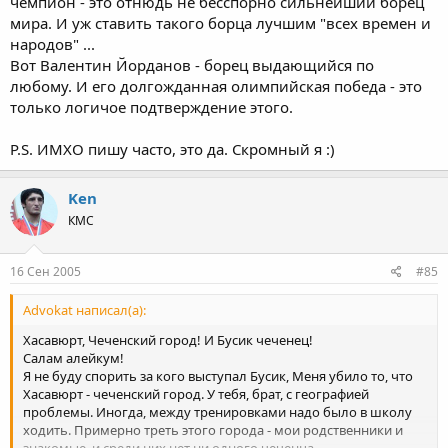
чемпион - это отнюдь не бесспорно сильнейший борец
входили на Олимпиадах "ИМХО" :!: - Тигран как ты любишь
52 кг. на первое место. Сколько лет человек высший класс
мира. И уж ставить такого борца лучшим "всех времен и
писать это слово.. :wink:
демонстрировал. А ведь стабильность - признак
народов" ...
мастерства. ИМХО и величия. Уж его-то схваток я много
Вот Валентин Йорданов - борец выдающийся по
пересмотрел.
любому. И его долгожданная олимпийская победа - это
Еще, я ОЧЕНЬ люблю борьбу Адама Сайтиева. Но ведь он
только логичое подтверждение этого.
не так долго царствовал и такого превосходства, как
старший брат, не демонстрировал.
P.S. ... Тем более, что Джона Смита уважили :)
P.S. ИМХО пишу часто, это да. Скромный я :)
Ken
КМС
16 Сен 2005
#85
Advokat написал(а):
Хасавюрт, Чеченский город! И Бусик чеченец!
Салам алейкум!
Я не буду спорить за кого выступал Бусик, Меня убило то, что
Хасавюрт - чеченский город. У тебя, брат, с географией
проблемы. Иногда, между тренировками надо было в школу
ходить. Примерно треть этого города - мои родственники и