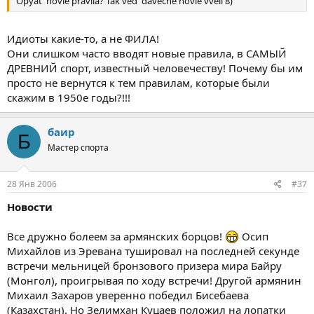
Opyat' novie pravila? Tak ved' daveche novie vveli 8)
Идиоты какие-то, а не ФИЛА!
Они слишком часто вводят новые правила, в САМЫЙ
ДРЕВНИЙ спорт, известный человечеству! Почему бы им
просто не вернутся к тем правилам, которые были
скажим в 1950е годы?!!!
баир
Б
Мастер спорта
28 Янв 2006
#37
Новости
Все дружно болеем за армянских борцов!
Осип
Михайлов из Эревана тушировал на последней секунде
встречи мельницей бронзового призера мира Байру
(Монгол), проигрывая по ходу встречи! Другой армянин
Михаил Захаров уверенно победил Бисебаева
(Казахстан). Но Зелимхан Куцаев положил на лопатки