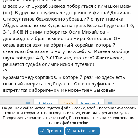
В весе 55 кг. Зухраб Хизиев побориться с Ким Шон Веем
(юг). В другом полуфинале досрочный финал! Джамаль
Отарсултанов безжалостно убравший с пути Намика
Абдуллаева, потом Куцаева на туше, Бесика Кудухова 1-0,
3-1, 6-0!!! И с ним поборится Осип Михайлов –
двоюродный брат чемпионов мира Контоевых. ОН
оказывается взял на обратный корейца, который
схватился было за его ногу по жребию. Исаева вообще
шутя победил 4-0, 2-0! Так что, кто кого? Фактически,
решается судьба олимпийской путевки!
:P
Курамагомед-Хорпяков. В который раз? Но здесь есть
опасный американец Роуленс. Он в полуфинале
встретится с аборигеном Иннокентием Зыковым.
First
Last
Назад
2 из 5
Вперёд
На данном сайте используются файлы cookie, чтобы персонализировать
контент и сохранить Ваш вход в систему, если Вы зарегистрируетесь.
Войдите или зарегистрируйтесь для ответа.
Продолжая использовать этот сайт, Вы соглашаетесь на использование
наших файлов cookie.
Facebook
Twitter
WhatsApp
Электронная почта
Ссылка
Поделиться:
Принять
Узнать больше…