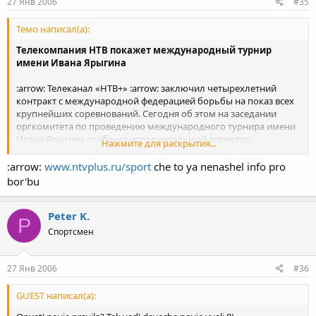
27 Янв 2006
#35
Темо написал(а):
Телекомпания НТВ покажет международный турнир
имени Ивана Ярыгина
:arrow: Телеканал «НТВ+» :arrow: заключил четырехлетний
контракт с международной федерацией борьбы на показ всех
крупнейших соревнований. Сегодня об этом на заседании
оргкомитета по проведению международного турнира имени
Ивана Ярыгина сообщил исполнительный директор
Нажмите для раскрытия...
Федерации вольной борьбы России Георгий Брюсов. Стоит
отметить, что в этом году соревнованиям среди мужчин на
:arrow:
www.ntvplus.ru/sport
che to ya nenashel info pro
турнире Ивана Ярыгина присвоен статус «Golden гран-при».
bor'bu
Напомним, турнир пройдет в Красноярске 27-30 января. Также,
по словам Брюсова, освещать соревнования будет ряд
федеральных СМИ, в том числе газеты «Спорт–Экспресс» и
Peter K.
P
«Советский спорт».
Спортсмен
27 Янв 2006
#36
GUEST написал(а):