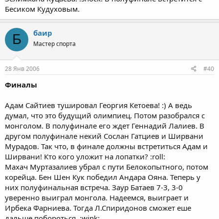
Бесиком Кудуховым.
баир
Б
Мастер спорта
28 Янв 2006
#40
Финалы
Адам Сайтиев тушировал Георгия Кетоева! :) А ведь
думал, что это будущий олимпиец. Потом разобрался с
монголом. В полуфинале его ждет Геннадий Лалиев. В
другом полуфинале некий Сослан Гатциев и Ширвани
Мурадов. Так что, в финале должны встретиться Адам и
Ширвани! Кто кого уложит на лопатки? :roll:
Махач Муртазалиев убрал с пути Белокопытного, потом
корейца. Бен Шен Кук победил Андара Ояна. Теперь у
них полуфинальная встреча. Заур Батаев 7-3, 3-0
уверенно выиграл монгола. Надеемся, выиграет и
Ирбека Фарниева. Тогда Л.Спиридонов сможет еше
дальше побороться. :wink: