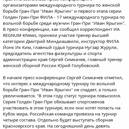
организаторами международного турнира по женской
борьбе Гран-При "Иван Ярыгин" и первого этапа серии
Голден Гран-При ФИЛА - 17 международного турнира по
вольной борьбе среди мужчин Гран-При "Иван Ярыгин".
В пресс-конференции, как сообщил корреспондент ИА
REGNUM-KNews, приняли участие тренер высшей
категории Дмитрий Миндиашвили, инструктор ФИЛА
Йонк Ик Ким, главный судья турнира Нугзар Журули,
председатель агентства физкультуры и спорта
администрации края Сергей Симкачев, главный тренер
женской сборной России Юрий Голубовский.
В начале пресс-конференции Сергей Симкачев отметил,
что интерес к международному турниру по вольной
борьбе Гран-При "Иван Ярыгин" не спадает, а только
увеличивается. "В этом году статус турнира повысился.
Серия Голден Гран-При обязывает спортсменов
участвовать в этом турнире, если они хотят попасть на
Кубок мира. Российская команда привезла на турнир
четыре состава. Отдельно будет выступать сборная
Красноярского края. На сегодняшний день девять