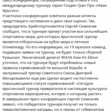
международному турниру серии Голден Гран При «Иван
Ярыгин».
Участники конференции осветили разные аспекты
предстоящего состязания и дали свои оценки. Так,
председатель Крайспорткомитета Сергей Симкачев
сообщил, что в турнире примут участие все сильнейшие
спортсмены мира, для которых ярыгинский турнир
является отборочным на кубок мира и летнюю
Олимпиаду. По его информации, из 19 мужских команд,
подавших заявки на турнир, не будет только сборной
Румынии. Технический делегат ФИЛА Ким Ик Ёйонг
уточнил, что на турнире будут опробованы новые
правила соревнований по вольной борьбе. А
заслуженный тренер Советского Союза Дмитрий
Миндиашвили еще раз сделал акцент на постоянно
повышающемся статусе соревнований: «Сегодня
ярыгинский турнир превратился в настоящее культурно-
спортивное мероприятие, интерес к которому растет».
В завершении пресс-конференции Сергей Симкачев
заявил, что победители турнира получат не только
предусмотренные награды, но и призы от губернатора