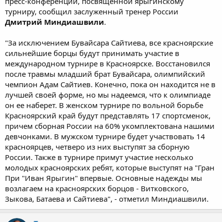
пресс-конференции, посвященной ярыгинскому
турниру, сообщил заслуженный тренер России
Дмитрий Миндиашвили
.
"За исключением Бувайсара Сайтиева, все красноярские
сильнейшие борцы будут принимать участие в
международном турнире в Красноярске. Восстановился
после травмы младший брат Бувайсара, олимпийский
чемпион Адам Сайтиев. Конечно, пока он находится не в
лучшей своей форме, но мы надеемся, что к олимпиаде
он ее наберет. В женском турнире по вольной борьбе
Красноярский край будут представлять 17 спортсменок,
причем сборная России на 60% укомплектована нашими
девчонками. В мужском турнире будет участвовать 14
красноярцев, четверо из них выступят за сборную
России. Также в турнире примут участие несколько
молодых красноярских ребят, которые выступят на "Гран
При "Иван Ярыгин" впервые. Основные надежды мы
возлагаем на красноярских борцов - Витковского,
Зыкова, Батаева и Сайтиева", - отметил Миндиашвили.