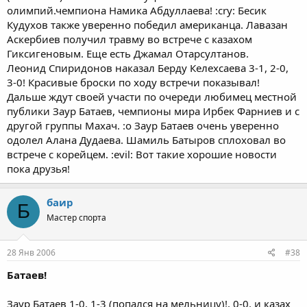
олимпий.чемпиона Намика Абдуллаева! :cry: Бесик
Кудухов также уверенно победил американца. Лавазан
Аскербиев получил травму во встрече с казахом
Гиксигеновым. Еще есть Джамал Отарсултанов.
Леонид Спиридонов наказал Берду Келехсаева 3-1, 2-0,
3-0! Красивые броски по ходу встречи показывал!
Дальше ждут своей участи по очереди любимец местной
публики Заур Батаев, чемпионы мира Ирбек Фарниев и с
другой группы Махач. :o Заур Батаев очень уверенно
одолел Алана Дудаева. Шамиль Батыров сплоховал во
встрече с корейцем. :evil: Вот такие хорошие новости
пока друзья!
баир
Б
Мастер спорта
28 Янв 2006
#38
Батаев!
Заур Батаев 1-0, 1-3 (попался на мельницу)!, 0-0. и казах