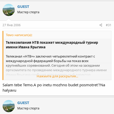
GUEST
Мастер спорта
27 Янв 2006
#31
Темо написал(а):
Телекомпания НТВ покажет международный турнир
имени Ивана Ярыгина
Телеканал «НТВ+» заключил четырехлетний контракт с
международной федерацией борьбы на показ всех
крупнейших соревнований. Сегодня об этом на заседании
оргкомитета по проведению международного турнира имени
Ивана Ярыгина сообщил исполнительный директор
Нажмите для раскрытия...
Федерации вольной борьбы России Георгий Брюсов. Стоит
отметить, что в этом году соревнованиям среди мужчин на
Salam tebe Temo.A po inetu mozhno budet posmotret'?Na
турнире Ивана Ярыгина присвоен статус «Golden гран-при».
halyavu
Напомним, турнир пройдет в Красноярске 27-30 января. Также,
по словам Брюсова, освещать соревнования будет ряд
федеральных СМИ, в том числе газеты «Спорт–Экспресс» и
GUEST
«Советский спорт».
Мастер спорта