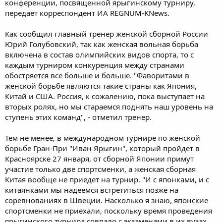
конференции, посвященной ярыгинскому турниру,
передает корреспондент ИА REGNUM-KNews.
Как сообщил главный тренер женской сборной России
Юрий Голубовский, так как женская вольная борьба
включена в состав олимпийских видов спорта, то с
каждым турниром конкуренция между странами
обостряется все больше и больше. "Фаворитами в
женской борьбе являются такие страны как Япония,
Китай и США. Россия, к сожалению, пока выступает на
вторых ролях, но мы стараемся поднять наш уровень на
ступень этих команд", - отметил тренер.
Тем не менее, в международном турнире по женской
борьбе Гран-При "Иван Ярыгин", который пройдет в
Красноярске 27 января, от сборной Японии примут
участие только две спортсменки, а женская сборная
Китая вообще не приедет на турнир. "И с японками, и с
китаянками мы надеемся встретиться позже на
соревнованиях в Швеции. Насколько я знаю, японские
спортсменки не приехали, поскольку время проведения
ярыгинского турнира совпало с экзаменами в их вузах.