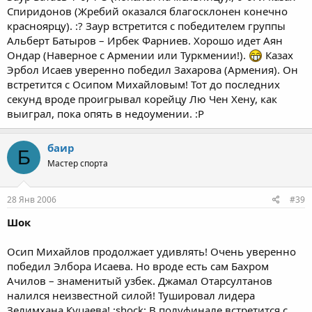
Спиридонов (Жребий оказался благосклонен конечно
красноярцу). :? Заур встретится с победителем группы
Альберт Батыров – Ирбек Фарниев. Хорошо идет Аян
Ондар (Наверное с Армении или Туркмении!).
Казах
Эрбол Исаев уверенно победил Захарова (Армения). Он
встретится с Осипом Михайловым! Тот до последних
секунд вроде проигрывал корейцу Лю Чен Хену, как
выиграл, пока опять в недоумении. :P
баир
Б
Мастер спорта
28 Янв 2006
#39
Шок
Осип Михайлов продолжает удивлять! Очень уверенно
победил Элбора Исаева. Но вроде есть сам Бахром
Ачилов – знаменитый узбек. Джамал Отарсултанов
налился неизвестной силой! Тушировал лидера
Зелимхана Куцаева! :shock: В полуфинале встретится с