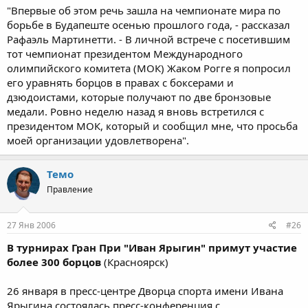
"Впервые об этом речь зашла на чемпионате мира по
борьбе в Будапеште осенью прошлого года, - рассказал
Рафаэль Мартинетти. - В личной встрече с посетившим
тот чемпионат президентом Международного
олимпийского комитета (МОК) Жаком Рогге я попросил
его уравнять борцов в правах с боксерами и
дзюдоистами, которые получают по две бронзовые
медали. Ровно неделю назад я вновь встретился с
президентом МОК, который и сообщил мне, что просьба
моей организации удовлетворена".
Темо
Правление
27 Янв 2006
#26
В турнирах Гран При "Иван Ярыгин" примут участие
более 300 борцов
(Красноярск)
26 января в пресс-центре Дворца спорта имени Ивана
Ярыгина состоялась пресс-конференция с