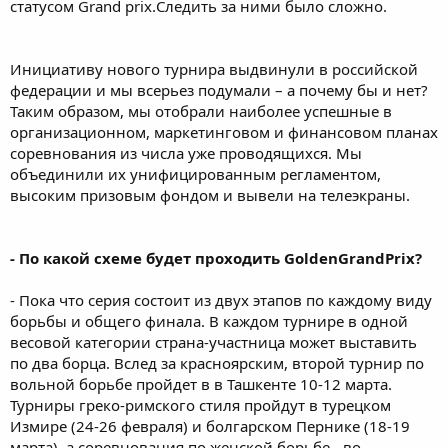
статусом Grand prix.Следить за ними было сложно.
Инициативу нового турнира выдвинули в российской
федерации и мы всерьез подумали – а почему бы и нет?
Таким образом, мы отобрали наиболее успешные в
организационном, маркетинговом и финансовом планах
соревнования из числа уже проводящихся. Мы
объединили их унифицированным регламентом,
высоким призовым фондом и вывели на телеэкраны.
- По какой схеме будет проходить GoldenGrandPrix?
- Пока что серия состоит из двух этапов по каждому виду
борьбы и общего финала. В каждом турнире в одной
весовой категории страна-участница может выставить
по два борца. Вслед за красноярским, второй турнир по
вольной борьбе пройдет в в Ташкенте 10-12 марта.
Турниры греко-римского стиля пройдут в турецком
Измире (24-26 февраля) и болгарском Пернике (18-19
марта), а соревнования по женской борьбе - во