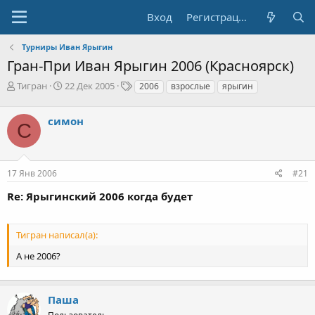
Вход
Регистрация
Турниры Иван Ярыгин
Гран-При Иван Ярыгин 2006 (Красноярск)
А
Д
Т
Тигран
22 Дек 2005
2006
взрослые
ярыгин
в
а
е
т
т
г
симон
о
а
и
С
р
н
т
а
е
ч
17 Янв 2006
#21
м
а
ы
л
Re: Ярыгинский 2006 когда будет
а
Тигран написал(а):
А не 2006?
Паша