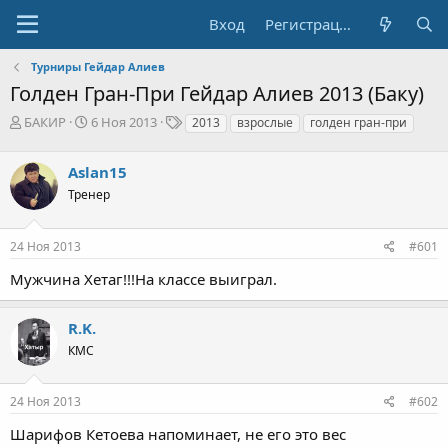
Вход
Регистрация
Турниры Гейдар Алиев
Голден Гран-При Гейдар Алиев 2013 (Баку)
А
Д
Т
БАКИР
6 Ноя 2013
2013
взрослые
голден гран-при
в
а
е
т
т
г
Aslan15
о
а
и
р
н
Тренер
т
а
е
ч
24 Ноя 2013
#601
м
а
ы
л
Мужчина Хетаг!!!На классе выиграл.
а
R.K.
КМС
24 Ноя 2013
#602
Шарифов Кетоева напоминает, не его это вес