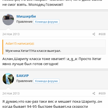
не смог взять. Молодец Гозюмов!!
Миширби
Правление
Команда форума
24 Ноя 2013
#608
Aslan15 написал(а):
Мужчина Хетаг!!!На классе выиграл.
Аслан,Шарипу класса тоже хватает! :a_g_a: Просто Хетаг
явно лучше был готов сегодня!
БАКИР
Правление
Команда форума
24 Ноя 2013
#609
Я думаю,что как-раз таки вес и мешает пока Шарипу..он
когда бывает 94-95 быстрее бывает,на скорости