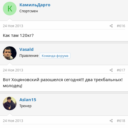
КамильДарго
К
Спортсмен
24 Ноя 2013
#616
Как там 120кг?
Vasald
Правление
Команда форума
24 Ноя 2013
#617
Вот Хоцяновский разошелся сегодня!!! два трехбальных!
молодец!
Aslan15
Тренер
24 Ноя 2013
#618