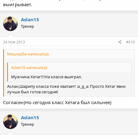
выигрывает.
Aslan15
Тренер
24 Ноя 2013
#610
Миширби написал(а):
Aslan15 написал(а):
Мужчина Хетаг!!!На классе выиграл.
Аслан,Шарипу класса тоже хватает! :a_g_a: Просто Хетаг явно
лучше был готов сегодня!
Согласен)Но сегодня класс Хетага был сильнее)
Aslan15
Тренер