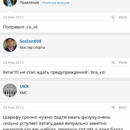
Правление
Команда форума
24 Ноя 2013
#605
Поправил :co_ol:
Soslan808
Мастер спорта
24 Ноя 2013
#606
Хетаг!!!! не стал ждать предупреждений! :bra_vo:
UKR
КМС
24 Ноя 2013
#607
Шарифу срочно нужно подтягивать физуху,очень
сильно уступает Хетагу,даже визуально заметно
несмотря,что вес набрал. Чемпион ОИ,ЧМ и даже балла