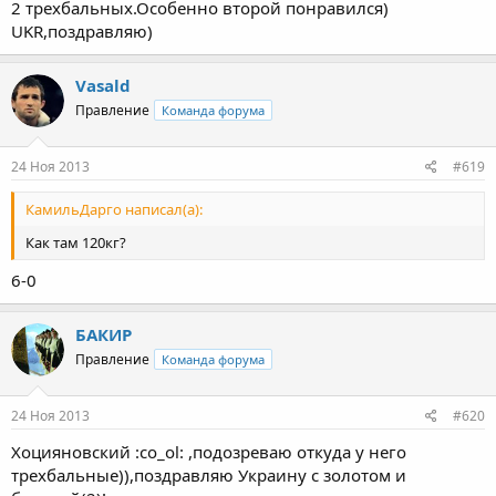
2 трехбальных.Особенно второй понравился)
UKR,поздравляю)
Vasald
Правление
Команда форума
24 Ноя 2013
#619
КамильДарго написал(а):
Как там 120кг?
6-0
БАКИР
Правление
Команда форума
24 Ноя 2013
#620
Хоцияновский :co_ol: ,подозреваю откуда у него
трехбальные)),поздравляю Украину с золотом и