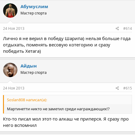
Абумуслим
Мастер спорта
24 Ноя 2013
#614
Лично я не верил в победу Шарипа) нельзя больше года
отдыхать, поменять весовую котегорию и сразу
победить Хетага)
Айдын
Мастер спорта
24 Ноя 2013
#615
Soslan808 написал(а):
Мартинетти никто не заметил среди награждающих!?
Кто-то писал мол этот-то алкаш че приперся. Я сразу про
него вспомнил