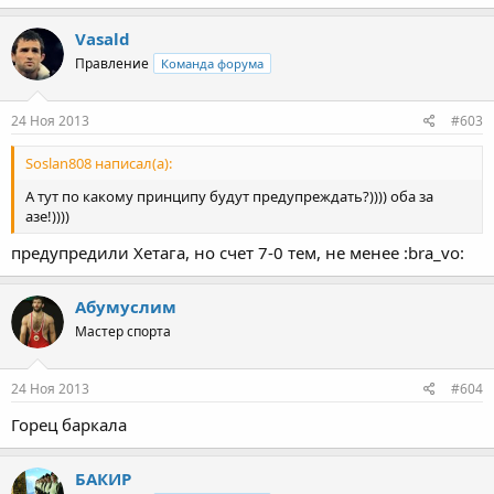
Vasald
Правление
Команда форума
24 Ноя 2013
#603
Soslan808 написал(а):
А тут по какому принципу будут предупреждать?)))) оба за
азе!))))
предупредили Хетага, но счет 7-0 тем, не менее :bra_vo:
Абумуслим
Мастер спорта
24 Ноя 2013
#604
Горец баркала
БАКИР