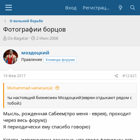
Вход
Регистрация
О вольной борьбе
Фотографии борцов
А
Д
Os-Bagatar
2 Июн 2008
в
а
т
т
моздоцкий
о
а
Правление
Команда форума
р
н
т
а
е
ч
19 Фев 2017
#12.621
м
а
ы
л
Muhammad написал(а):
а
ты настоящий бизнесмен Моздоцкий:)евреи отдыхают рядом с
тобой:)
Мысль, рожденная Сабеем(про меня - еврея), проходит
через весь форум))
Я периодически ему спасибо говорю)
Кстати, эмпирически доказано, что среди форумчан есть