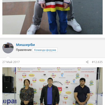
Миширби
Правление
Команда форума
27 Май 2017
#12.635