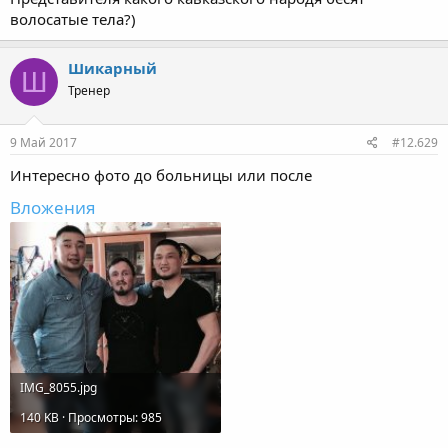
волосатые тела?)
Шикарный
Ш
Тренер
9 Май 2017
#12.629
Интересно фото до больницы или после
Вложения
IMG_8055.jpg
140 KB · Просмотры: 985