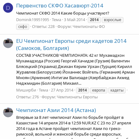
Первенство СКФО Хасавюрт-2014
D
Чемпионат СКФО 2014 Какие борцы участвуют?
Dominik19951995
Тема
3 Май 2014
2014
взрослые
Ответы: 228
Форум:
Чемпионаты ФО
скфо
EU
Чемпионат Европы среди кадетов 2014
(Самоков, Болгария)
СОСТАВ УЧАСТНИКОВ ЧЕМПИОНАТА: 42 кг Мухамадхон
Мухамадзода (Россия) Георгий Хачидзе (Грузия) Валентин
Блясецкий (Украина) Джихан Керим Урхан (Турция) Кирилл
Журавлев (Белоруссия) Йоханнес Войгель (Германия) Арман
Мноян (Армения) Интигам Вализаде (Азербайджан Ахмед
Неджмидин (Болгария) Михаил...
Миширби
Тема
27 Апр 2014
2014
европа
кадеты
Ответы: 276
Форум:
Чемпионаты Европы
Чемпионат Азии 2014 (Астана)
Впервые за 8 лет чемпионат Азии по борьбе пройдет в
Казахстане 14 апреля 2014 в 12:59 NUR.KZ С 23 по 27 апреля
2014 года в Астане пройдет чемпионат Азии по греко-
римской, вольной и женской борьбе среди взрослых,