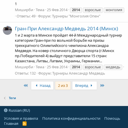
1
Миширби
Тема
25 Фев 2014
2014
взрослые
монголия
Ответы: 49
Форум:
Турниры "Монголия Опен"
Гран-При Александр Медведь 2014 (Минск)
1 и 2 марта в Минске пройдет 44-й Международный турнир
категории Гран-при по вольной борьбе на призы
трехкратного Олимпийского чемпиона Александра
Медведя. На ковер столичного Дворца спорта (г.Минск
пр.Победителей 4) выйдут представители 15 стран:
Казахстана, Литвы, Латвии, Украины, Германии...
Миширби
Тема
25 Фев 2014
2014
взрослые
медведь
Ответы: 132
Форум:
Турниры Александр Медведь
First
Last
Назад
2 из 3
Вперёд
Теги
Russian (RU)
Условия и правила
Политика конфиденциальности
Помощь
Главная
R
S