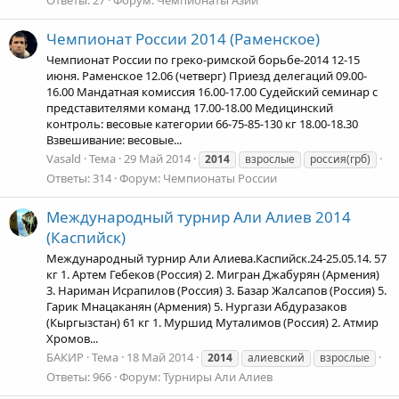
Ответы: 27
Форум:
Чемпионаты Азии
Чемпионат России 2014 (Раменское)
Чемпионат России по греко-римской борьбе-2014 12-15
июня. Раменское 12.06 (четверг) Приезд делегаций 09.00-
16.00 Мандатная комиссия 16.00-17.00 Судейский семинар с
представителями команд 17.00-18.00 Медицинский
контроль: весовые категории 66-75-85-130 кг 18.00-18.30
Взвешивание: весовые...
Vasald
Тема
29 Май 2014
2014
взрослые
россия(грб)
Ответы: 314
Форум:
Чемпионаты России
Международный турнир Али Алиев 2014
(Каспийск)
Международный турнир Али Алиева.Каспийск.24-25.05.14. 57
кг 1. Артем Гебеков (Россия) 2. Мигран Джабурян (Армения)
3. Нариман Исрапилов (Россия) 3. Базар Жалсапов (Россия) 5.
Гарик Мнацаканян (Армения) 5. Нургази Абдуразаков
(Кыргызстан) 61 кг 1. Муршид Муталимов (Россия) 2. Атмир
Хромов...
БАКИР
Тема
18 Май 2014
2014
алиевский
взрослые
Ответы: 966
Форум:
Турниры Али Алиев