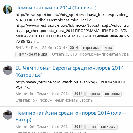
Чемпионат мира 2014 (Ташкент)
http://news.sportbox.ru/Vidy_sporta/volnaya_borba/spbvideo_
NI479300_Boriba-CHempionat-mira-Deni-2
http://www.wrestrus.ru/news/fsbrnews/Novosti_sajta/video_tra
nsljacija_chempionata_mira_2014 ПРОГРАММА ЧЕМПИОНАТА
МИРА -2014. ТАШКЕНТ 07.09.2014 17.30-18.00 -взвешивание 57-
70-86-125 кг...
БАКИР
Тема
25 Июн 2014
2014
взрослые
мир
Ответы: 3.610
Форум:
Чемпионаты мира
чемпионат мира
EU
Чемпионат Европы среди юниоров 2014
(Катовице)
http://www.youtube.com/watch?v=IzKsNxhq2JI РЕКЛАМНЫЙ
РОЛИК.
Миширби
Тема
1 Июн 2014
2014
европа
юниоры
Ответы: 157
Форум:
Чемпионаты Европы
Чемпионат Азии среди юниоров 2014 (Улан-
Батор)
Миширби
Тема
1 Июн 2014
2014
азия
юниоры