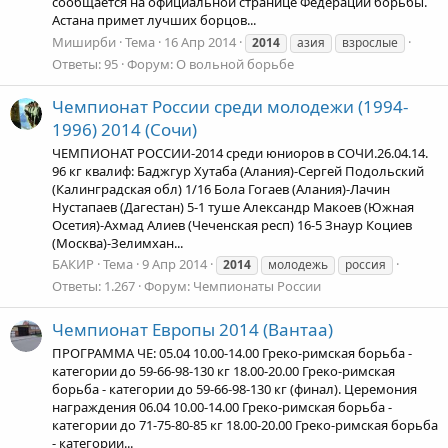
сообщается на официальной странице Федерации борьбы.
Астана примет лучших борцов...
Миширби
Тема
16 Апр 2014
2014
азия
взрослые
Ответы: 95
Форум:
О вольной борьбе
Чемпионат России среди молодежи (1994-
1996) 2014 (Сочи)
ЧЕМПИОНАТ РОССИИ-2014 среди юниоров в СОЧИ.26.04.14.
96 кг квалиф: Баджгур Хутаба (Алания)-Сергей Подольский
(Калинградская обл) 1/16 Бола Гогаев (Алания)-Лачин
Нустапаев (Дагестан) 5-1 туше Александр Макоев (Южная
Осетия)-Ахмад Алиев (Чеченская респ) 16-5 Знаур Коциев
(Москва)-Зелимхан...
БАКИР
Тема
9 Апр 2014
2014
молодежь
россия
Ответы: 1.267
Форум:
Чемпионаты России
Чемпионат Европы 2014 (Вантаа)
ПРОГРАММА ЧЕ: 05.04 10.00-14.00 Греко-римская борьба -
категории до 59-66-98-130 кг 18.00-20.00 Греко-римская
борьба - категории до 59-66-98-130 кг (финал). Церемония
награждения 06.04 10.00-14.00 Греко-римская борьба -
категории до 71-75-80-85 кг 18.00-20.00 Греко-римская борьба
- категории...