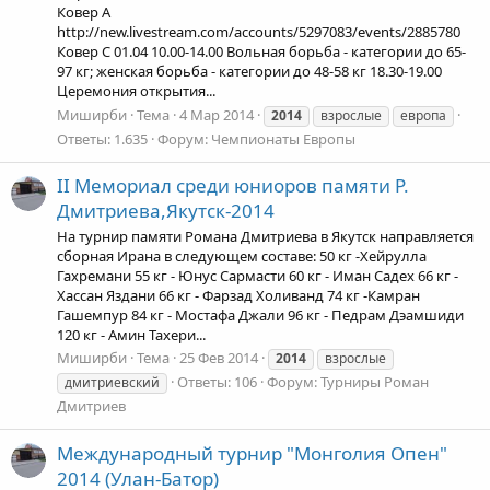
Ковер А
http://new.livestream.com/accounts/5297083/events/2885780
Ковер С 01.04 10.00-14.00 Вольная борьба - категории до 65-
97 кг; женская борьба - категории до 48-58 кг 18.30-19.00
Церемония открытия...
Миширби
Тема
4 Мар 2014
2014
взрослые
европа
Ответы: 1.635
Форум:
Чемпионаты Европы
II Мемориал среди юниоров памяти Р.
Дмитриева,Якутск-2014
На турнир памяти Романа Дмитриева в Якутск направляется
сборная Ирана в следующем составе: 50 кг -Хейрулла
Гахремани 55 кг - Юнус Сармасти 60 кг - Иман Садех 66 кг -
Хассан Яздани 66 кг - Фарзад Холиванд 74 кг -Камран
Гашемпур 84 кг - Мостафа Джали 96 кг - Педрам Дэамшиди
120 кг - Амин Тахери...
Миширби
Тема
25 Фев 2014
2014
взрослые
Ответы: 106
Форум:
Турниры Роман
дмитриевский
Дмитриев
Международный турнир "Монголия Опен"
2014 (Улан-Батор)