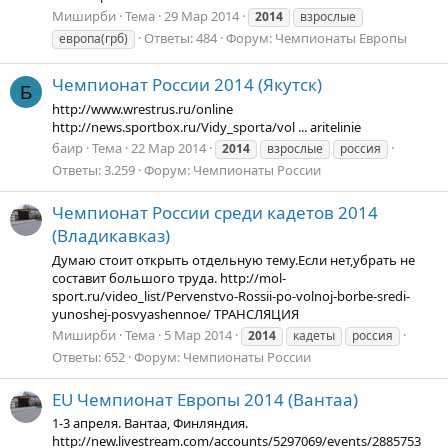
Миширби
Тема
29 Мар 2014
2014
взрослые
Ответы: 484
Форум:
Чемпионаты Европы
европа(грб)
Чемпионат России 2014 (Якутск)
Б
http://www.wrestrus.ru/online
http://news.sportbox.ru/Vidy_sporta/vol ... aritelinie
баир
Тема
22 Мар 2014
2014
взрослые
россия
Ответы: 3.259
Форум:
Чемпионаты России
Чемпионат России среди кадетов 2014
(Владикавказ)
Думаю стоит открыть отдельную тему.Если нет,убрать не
составит большого труда. http://mol-
sport.ru/video_list/Pervenstvo-Rossii-po-volnoj-borbe-sredi-
yunoshej-posvyashennoe/ ТРАНСЛЯЦИЯ
Миширби
Тема
5 Мар 2014
2014
кадеты
россия
Ответы: 652
Форум:
Чемпионаты России
EU
Чемпионат Европы 2014 (Вантаа)
1-3 апреля. Вантаа, Финляндия.
http://new.livestream.com/accounts/5297069/events/2885753