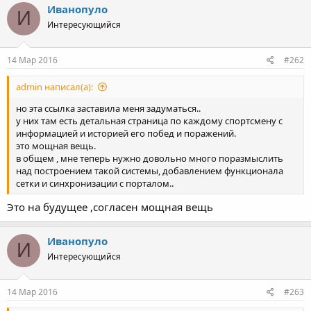
Иванопуло
И
Интересующийся
14 Мар 2016
#262
admin написал(а):
но эта ссылка заставила меня задуматься..
у них там есть детальная страница по каждому спортсмену с
информацией и историей его побед и поражений.
это мощная вещь.
в общем , мне теперь нужно довольно много поразмыслить
над построением такой системы, добавлением функционала
сетки и синхронизации с порталом..
Это на будущее ,согласен мощная вещь
Иванопуло
И
Интересующийся
14 Мар 2016
#263