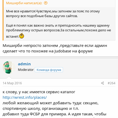
Миширби написал(а):
Мне все нравится.Чувствую,мы заткнем за пояс по этому
вопросу все подобные базы других сайтов.
Ещё я понял как важно знать и преподносить нашему админу
проблематику острых вопросов.За остальным,похоже дело не
встанет.
Миширби непросто заткнем ,представьте если админ
сделает что то похожее на Judobase на форуме
admin
Moderator
Команда форума
14 Мар 2016
#264
к слову, у нас имеется сервис-каталог
http://wrest.info/places/
любой желающий может добавить туда: секцию,
спортивную школу, организацию и т.п.
добавил туда ФСБР для примера. А идея такая, чтобы