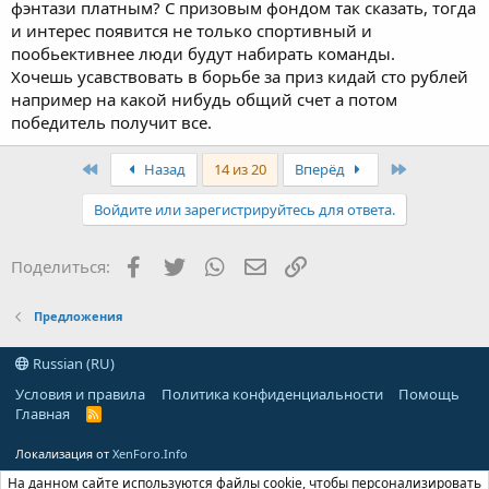
фэнтази платным? С призовым фондом так сказать, тогда
и интерес появится не только спортивный и
пообьективнее люди будут набирать команды.
Хочешь усавствовать в борьбе за приз кидай сто рублей
например на какой нибудь общий счет а потом
победитель получит все.
First
Last
Назад
14 из 20
Вперёд
Войдите или зарегистрируйтесь для ответа.
Facebook
Twitter
WhatsApp
Электронная почта
Ссылка
Поделиться:
Предложения
Russian (RU)
Условия и правила
Политика конфиденциальности
Помощь
Главная
R
S
S
Локализация от
XenForo.Info
На данном сайте используются файлы cookie, чтобы персонализировать