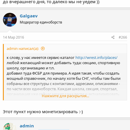
до вчерашнего дня, то далеко мы не уедем ))
Galgaev
Модератор единоборств
14 Мар 2016
#266
admin написал(а):
к слову, у нас имеется сервис-каталог
http://wrest.info/places/
любой желающий может добавить туда: секцию, спортивную
школу, организацию и т.п.
добавил туда ФСБР для примера. А идея такая, чтобы создать
мощный справочник, по началу хотя бы СНГ, чтобы там были
собраны все структуры с контактами, адресами, описаниями -
по части всех единоборств. Каждая школа, секция, спортзал,
организация уже сейчас может сама вести и актуализировать
Нажмите для раскрытия...
свою страничку.
Этот пункт нужно монетизировать :-)
admin