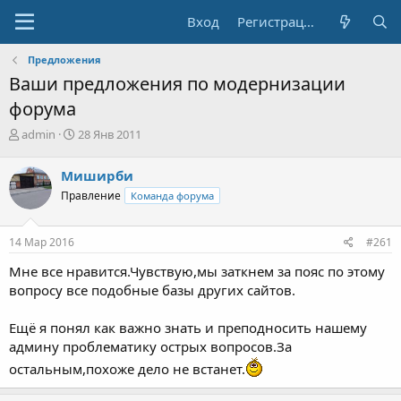
Вход
Регистрация
Предложения
Ваши предложения по модернизации
форума
А
Д
admin
28 Янв 2011
в
а
т
т
Миширби
о
а
Правление
Команда форума
р
н
т
а
е
ч
14 Мар 2016
#261
м
а
ы
л
Мне все нравится.Чувствую,мы заткнем за пояс по этому
а
вопросу все подобные базы других сайтов.
Ещё я понял как важно знать и преподносить нашему
админу проблематику острых вопросов.За
остальным,похоже дело не встанет.