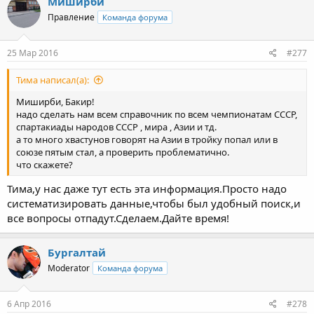
Миширби
Правление
Команда форума
25 Мар 2016
#277
Тима написал(а):
Миширби, Бакир!
надо сделать нам всем справочник по всем чемпионатам СССР,
спартакиады народов СССР , мира , Азии и тд.
а то много хвастунов говорят на Азии в тройку попал или в
союзе пятым стал, а проверить проблематично.
что скажете?
Тима,у нас даже тут есть эта информация.Просто надо
систематизировать данные,чтобы был удобный поиск,и
все вопросы отпадут.Сделаем.Дайте время!
Бургалтай
Moderator
Команда форума
6 Апр 2016
#278