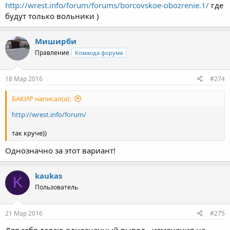
http://wrest.info/forum/forums/borcovskoe-obozrenie.1/
где
будут только вольники )
Миширби
Правление
Команда форума
18 Мар 2016
#274
БАКИР написал(а):
http://wrest.info/forum/
так круче))
Однозначно за этот вариант!
kaukas
K
Пользователь
21 Мар 2016
#275