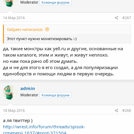
Moderator
Команда форума
14 Мар 2016
#267
Galgaev написал(а):
Этот пункт нужно монетизировать :-)
да, такие монстры как yell.ru и другие, основанные на
таком каталоге, этим и живут, и живут неплохо.
но нам пока рано об этом думать.
да и не для этого я его создал, а для популяризации
единоборств и помощи людям в первую очередь.
admin
Moderator
Команда форума
18 Мар 2016
#268
а ля твиттер )
http://wrest.info/forum/threads/spisok-
izmenenij.1637/#post-371504