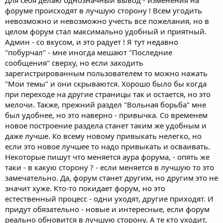
Для себя делаю однозначный вывод - изменения на
форуме происходят в лучшую сторону ! Всем угодить
невозможно и невозможно учесть все пожелания, но в
целом форум стал максимально удобный и приятный.
Админ - со вкусом, и это радует ! Я тут недавно
"побурчал" - мне иногда мешают "Последние
сообщения" сверху, но если заходить
зарегистрированным пользователем то можно нажать
"Мои темы" и они скрываются. Хорошо было бы когда
при переходе на другие страницы так и остается, но это
мелочи. Также, прежний раздел "Вольная борьба" мне
был удобнее, но это наверно - привычка. Со временем
новое построение раздела станет таким же удобным и
даже лучше. Ко всему новому привыкать нелегко, но
если это новое лучшее то надо привыкать и осваивать.
Некоторые пишут что меняется аура форума, - опять же
таки - в какую сторону ? - если меняется в лучшую то это
замечательно. Да, форум станет другим, но другим это не
значит хуже. Кто-то покидает форум, но это
естественный процесс - одни уходят, другие приходят. И
придут обязательно - новые и интересные, если форум
реально обновится в лучшую сторону. А те кто уходит,