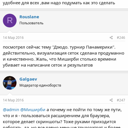
удобнее для всех ,вам надо подумать как это сделать
Rouslane
R
Пользователь
14 Мар 2016
#246
посмотрел сейчас тему "Дзюдо. турнир Панамерики".
действительно, визуализация сеток сделана продуманно
и качественно. Жаль, что Миширби столько времени
убивает на написание сеток и результатов
Galgaev
Модератор единоборств
14 Мар 2016
#247
@admin
@Миширби
а почему не пойти по тому же пути,
что и я - пользоваться расширением для браузера,
которое делает скриншоты? Тоже руками приходится
работать, да, но все равно меньше трудозатрат и более