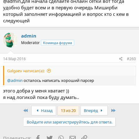
@admin,для начала сделайте онлайн сетки вот тогда
удобно будет всем и в первую очередь Миширби
который заполняет информацией и вопрос кто с кем в
следующей
admin
Moderator
Команда форума
14 Мар 2016
#260
Galgaev написал(а):
@admin
осталось написать хороший парсер
этого добра у меня хватает ))
я над логикой пока буду думать..
First
Last
Назад
13 из 20
Вперёд
Войдите или зарегистрируйтесь для ответа.
Facebook
Twitter
WhatsApp
Электронная почта
Ссылка
Поделиться: