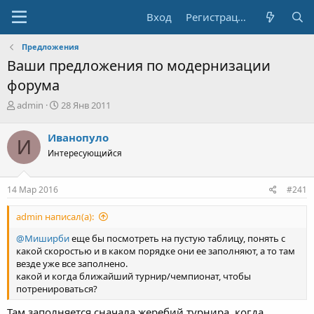
Вход
Регистрация
Предложения
Ваши предложения по модернизации
форума
А
Д
admin
28 Янв 2011
в
а
т
т
Иванопуло
И
о
а
Интересующийся
р
н
т
а
е
ч
14 Мар 2016
#241
м
а
ы
л
admin написал(а):
а
@Миширби
еще бы посмотреть на пустую таблицу, понять с
какой скоростью и в каком порядке они ее заполняют, а то там
везде уже все заполнено.
какой и когда ближайший турнир/чемпионат, чтобы
потренироваться?
Там заполняется сначала жеребий турнира ,когда