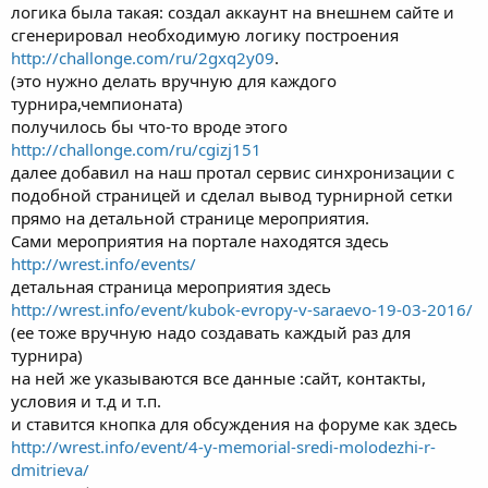
логика была такая: создал аккаунт на внешнем сайте и
сгенерировал необходимую логику построения
http://challonge.com/ru/2gxq2y09
.
(это нужно делать вручную для каждого
турнира,чемпионата)
получилось бы что-то вроде этого
http://challonge.com/ru/cgizj151
далее добавил на наш протал сервис синхронизации с
подобной страницей и сделал вывод турнирной сетки
прямо на детальной странице мероприятия.
Сами мероприятия на портале находятся здесь
http://wrest.info/events/
детальная страница мероприятия здесь
http://wrest.info/event/kubok-evropy-v-saraevo-19-03-2016/
(ее тоже вручную надо создавать каждый раз для
турнира)
на ней же указываются все данные :сайт, контакты,
условия и т.д и т.п.
и ставится кнопка для обсуждения на форуме как здесь
http://wrest.info/event/4-y-memorial-sredi-molodezhi-r-
dmitrieva/