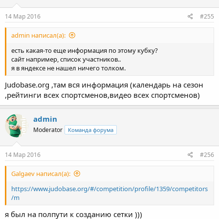
14 Мар 2016
#255
admin написал(а):
есть какая-то еще информация по этому кубку?
сайт например, список участников..
я в яндексе не нашел ничего толком.
Judobase.org ,там вся информация (календарь на сезон
,рейтинги всех спортсменов,видео всех спортсменов)
admin
Moderator
Команда форума
14 Мар 2016
#256
Galgaev написал(а):
https://www.judobase.org/#/competition/profile/1359/competitors
/m
я был на полпути к созданию сетки )))