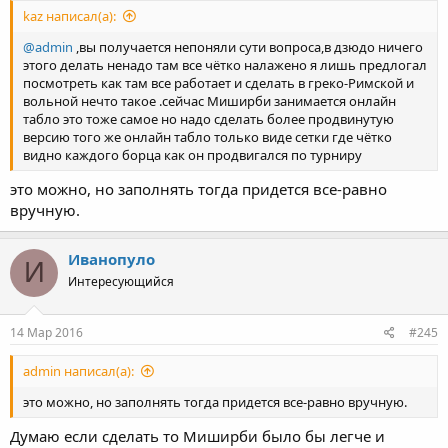
kaz написал(а):
@admin
,вы получается непоняли сути вопроса,в дзюдо ничего
этого делать ненадо там все чётко налажено я лишь предлогал
посмотреть как там все работает и сделать в греко-Римской и
вольной нечто такое .сейчас Миширби занимается онлайн
табло это тоже самое но надо сделать более продвинутую
версию того же онлайн табло только виде сетки где чётко
видно каждого борца как он продвигался по турниру
это можно, но заполнять тогда придется все-равно
вручную.
Иванопуло
И
Интересующийся
14 Мар 2016
#245
admin написал(а):
это можно, но заполнять тогда придется все-равно вручную.
Думаю если сделать то Миширби было бы легче и