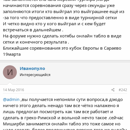
начинаются соревнования сразу через секунды уже
заполняются итоги кто выйграл это выйграшнее ещё из
-за того что предоставленно в виде турнирной сетки
И четко видно кто у кого выйграл и с кем будет
встречаться в дальнейшем .
На форуме нужно сделать хотябы онлайн табло в виде
сетки и конечного результата .
Ближайшие соревнования это кубок Европы в Сараево
19марта
Иванопуло
И
Интересующийся
14 Мар 2016
#242
@admin
,вы получается непоняли сути вопроса,в дзюдо
ничего этого делать ненадо там все чётко налажено я
лишь предлогал посмотреть как там все работает и
сделать в греко-Римской и вольной нечто такое .сейчас
Миширби занимается онлайн табло это тоже самое но
надо сделать более продвинутую версию того же онлайн