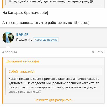
Моздоцкий - поведай, где ты тусишь, разбереди рану ))?
На Канарах, братка/quote]
А ты еще жаловался , что работаешь по 15 часов)
БАКИР
Правление
Команда форума
4 Авг 2014
#553
Шикарный написал(а):
Сабей написал(а):
Кстати не давно сосед приехал с Ташкента и привез какие то
удивительные сладости, миндальные орешки в какой то, то
ли крошке, то ли глазури, в общем здесь я такую вкусную
снедь никогда не ел))
Нажмите для раскрытия...
Баклава))