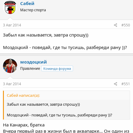
Сабей
Мастер спорта
3 Авг 2014
#550
Забыл как называется, завтра спрошу))
Моздоцкий - поведай, где ты тусишь, разбереди рану ))?
моздоцкий
Правление
Команда форума
3 Авг 2014
#551
Сабей написал(а):
Забыл как называется, завтра спрошу))
Моздоцкий - поведай, где ты тусишь, разбереди рану ))?
На Канарах, братка
Вчера первый раз в жизни был в аквапарке... Он один из