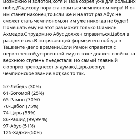
Возможно и золотой,хотя и Таха созрел уже для больших
побед!Гадисову пора становиться чемпионом мира! И он
им станет наконец то.Если же и на этот раз Абус не
сможет стать чемпионом,он им уже никогда не будет!
Помешать ему на этот раз может только Шамиль
Ахмедов.С трудом,но Абус должен справиться.Цабол в
расцвете сил.В потрясающей форме,и его победа в
Ташкенте -дело времени.Если Рамон справится с
нервотрепкой,устроенной ему,то тоже должен взойти на
верхнюю ступень пьедестала! Но самый главный
сюрприз преподнесет ,я думаю,Царь,вернув
чемпионское звание.Вот,как то так.
57-Лебедь (30%)
61-Богомой (25%)
65-Рамон (70%0
70-Цабол (75%)
74-Царь (55%)
86-Рашид (99,99 %)
97-Абус-(51%)
125-Хаджи-(50%)