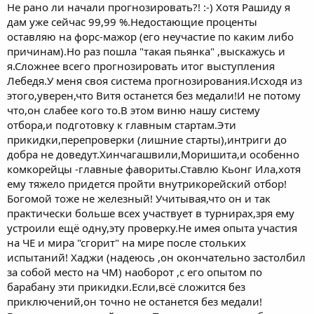
Не рано ли начали прогнозировать?! :-) Хотя Рашиду я
97- Абу -70%
дам уже сейчас 99,99 %.Недостающие проценты
оставляю на форс-мажор (его неучастие по каким либо
84- Рашид -70%
причинам).Но раз пошла "такая пьянка" ,выскажусь и
я.Сложнее всего прогнозировать итог выступления
74 - Царгуш-30%
Лебедя.У меня своя система прогнозирования.Исходя из
70- Хетаг- 65%
этого,уверен,что Витя останется без медали!И не потому
что,он слабее кого то.В этом виню нашу систему
65- Сослан -65 %
отбора,и подготовку к главным стартам.Эти
прикидки,перепроверки (лишние старты),интриги до
61- Богомой-40%
добра не доведут.Хинчагашвили,Моришита,и особенно
комкорейцы -главные фавориты.Ставлю Кьонг Ила,хотя
57 - Лебедь -50%
ему тяжело придется пройти внутрикорейский отбор!
Богомой тоже не железный! Учитывая,что он и так
практически больше всех участвует в турнирах,зря ему
устроили ещё одну,эту проверку.Не имея опыта участия
на ЧЕ и мира "сгорит" на мире после стольких
испытаний! Хаджи (надеюсь ,он окончательно застолбил
за собой место на ЧМ) наоборот ,с его опытом по
барабану эти прикидки.Если,всё сложится без
приключений,он точно не останется без медали!