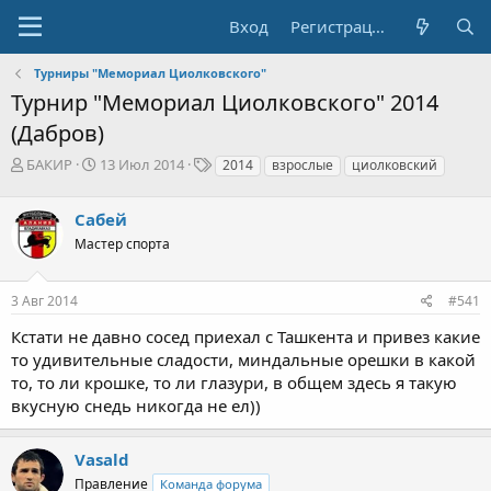
Вход
Регистрация
Турниры "Мемориал Циолковского"
Турнир "Мемориал Циолковского" 2014
(Дабров)
А
Д
Т
БАКИР
13 Июл 2014
2014
взрослые
циолковский
в
а
е
т
т
г
Сабей
о
а
и
р
н
Мастер спорта
т
а
е
ч
3 Авг 2014
#541
м
а
ы
л
Кстати не давно сосед приехал с Ташкента и привез какие
а
то удивительные сладости, миндальные орешки в какой
то, то ли крошке, то ли глазури, в общем здесь я такую
вкусную снедь никогда не ел))
Vasald
Правление
Команда форума