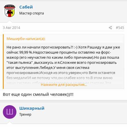
Сабей
Мастер спорта
3 Авг 2014
#545
Миширби написал(а):
Не рано ли начали прогнозировать?! :-) Хотя Рашиду я дам уже
сейчас 99,99 %.Недостающие проценты оставляю на форс-
мажор (его неучастие по каким либо причинам).Но раз пошла
"такая пьянка" ,выскажусь и я.Сложнее всего прогнозировать
итог выступления Лебедя.У меня своя система
прогнозирования.Исходя из этого,уверен,что Витя останется
без медали!И не потому что,он слабее кого то.В этом виню
нашу систему отбора,и подготовку к главным стартам.Эти
Нажмите для раскрытия...
прикидки,перепроверки (лишние старты),интриги до добра не
доведут.Хинчагашвили,Моришита,и особенно комкорейцы
Вот еще один смелый человек))!!!
-главные фавориты.Ставлю Кьонг Ила,хотя ему тяжело
придется пройти внутрикорейский отбор!Богомой тоже не
Шикарный
железный! Учитывая,что он и так практически больше всех
Ш
участвует в турнирах,зря ему устроили ещё одну,эту
Тренер
проверку.Не имея опыта участия на ЧЕ и мира "сгорит" на мире
после стольких испытаний! Хаджи (надеюсь ,он окончательно