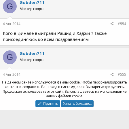
Gubden711
G
Мастер спорта
4 Авг 2014
#554
Кого в финале выиграли Рашид и Хаджи ? Также
присоединяюсь ко всем поздравлениям
Gubden711
G
Мастер спорта
4 Авг 2014
#555
На данном сайте используются файлы cookie, чтобы персонализировать
Аппетит поднимаете ребята )) я так и подумал про нее
контент и сохранить Ваш вход в систему, если Вы зарегистрируетесь.
бомбовая вещь это )
Продолжая использовать этот сайт, Вы соглашаетесь на использование
наших файлов cookie.
Принять
Узнать больше…
БАКИР
Правление
Команда форума
4 Авг 2014
#556