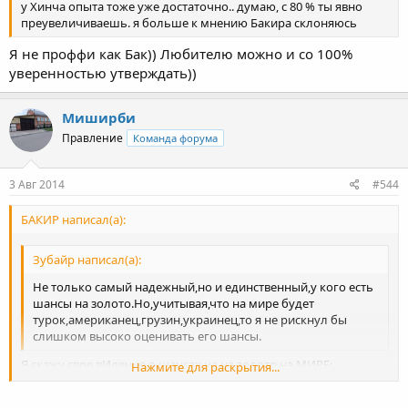
у Хинча опыта тоже уже достаточно.. думаю, с 80 % ты явно
преувеличиваешь. я больше к мнению Бакира склоняюсь
Я не проффи как Бак)) Любителю можно и со 100%
уверенностью утверждать))
Миширби
Правление
Команда форума
3 Авг 2014
#544
БАКИР написал(а):
Зубайр написал(а):
Не только самый надежный,но и единственный,у кого есть
шансы на золото.Но,учитывая,что на мире будет
турок,американец,грузин,украинец,то я не рискнул бы
слишком высоко оценивать его шансы.
Я скажу свое вИдение о шансах на на золото на МИРЕ:
Нажмите для раскрытия...
125- Круз -45% ( Хугаев и Хушхов-0)
Нажмите для раскрытия...