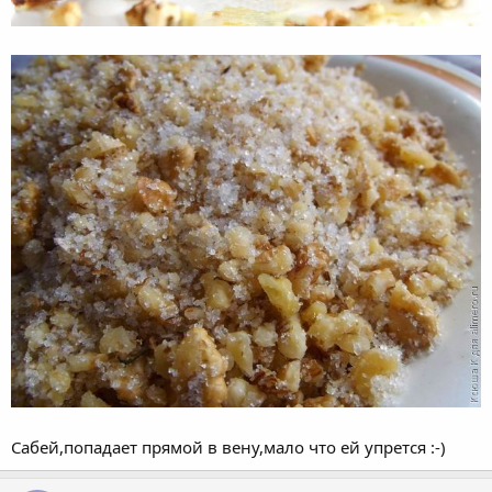
Сабей,попадает прямой в вену,мало что ей упрется :-)