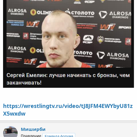
https://wrestlingtv.ru/video/tJ8JFM4EWYbyU81z
X5wxdw
Миширби
Правление
Команда форума