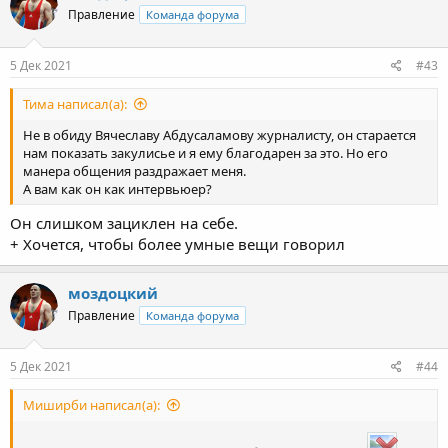
Правление
Команда форума
5 Дек 2021
#43
Тима написал(а):
Не в обиду Вячеславу Абдусаламову журналисту, он старается
нам показать закулисье и я ему благодарен за это. Но его
манера общения раздражает меня.
А вам как он как интервьюер?
Он слишком зациклен на себе.
+ Хочется, чтобы более умные вещи говорил
моздоцкий
Правление
Команда форума
5 Дек 2021
#44
Миширби написал(а):