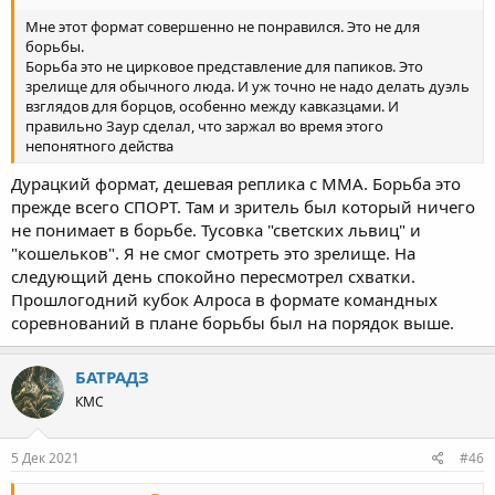
мегавостребованы. И надо пользоваться их классом для
развития мировой борьбы. Сегодня на соревнованиях
Мне этот формат совершенно не понравился. Это не для
присутствовал и министр спорта Олег Матыцин, и президент
борьбы.
Олимпийского комитета России Станислав Поздняков — они
Борьба это не цирковое представление для папиков. Это
не раз бывали на борьбе, но сегодняшняя подача их
зрелище для обычного люда. И уж точно не надо делать дуэль
впечатлила. Ведь какую программу мы предложили — схватки
взглядов для борцов, особенно между кавказцами. И
наших двукратных олимпийских победителей, действующих
правильно Заур сделал, что заржал во время этого
чемпионов мира, а также повторение олимпийского финала.
непонятного действа
Афиша востребованная. А наши чемпионы — это примеры
силы и мужества.
Дурацкий формат, дешевая реплика с ММА. Борьба это
прежде всего СПОРТ. Там и зритель был который ничего
— Возможно ли такой формат встроить в систему
не понимает в борьбе. Тусовка "светских львиц" и
проведения главных соревнований — чемпионата мира и
"кошельков". Я не смог смотреть это зрелище. На
Олимпийских игр?
следующий день спокойно пересмотрел схватки.
— Если говорить объективно, пока что так проводить главные
Прошлогодний кубок Алроса в формате командных
старты невозможно, но видеть на таких турнирах лучших
борцов мира в тот момент, когда это позволяет календарь —
соревнований в плане борьбы был на порядок выше.
возможно, и нашим зрителям сегодня этого явно не хватает.
БАТРАДЗ
— Если заглянуть в календарь, такие шоу-турниры можно
провдить лишь раз в год. Или чаще?
КМС
— Убежден, если нас поддержат спонсоры, федеральные
каналы — мы сделаем это действо системным, и наш зритель
будет иметь возможность видеть наших лучших борцов
5 Дек 2021
#46
систематически и постоянно. У нас все по правилам — у нас нет