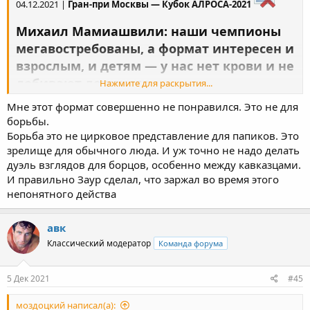
04.12.2021 |
Гран-при Москвы — Кубок АЛРОСА-2021
Михаил Мамиашвили: наши чемпионы
мегавостребованы, а формат интересен и
взрослым, и детям — у нас нет крови и не
добивают лежачего
Нажмите для раскрытия...
3 декабря в мире борьбы состоялся смелый эксперимент —
Мне этот формат совершенно не понравился. Это не для
прошел "Гран-при "Москва" — Кубок АЛРОСА" по спортивной
борьбы.
борьбе в формате борцовского шоу. Итоги турнира
Борьба это не цирковое представление для папиков. Это
корреспонденту WRESTRUS.RU Тиграну Аваняну
прокомментировал президент ФСБР, олимпийский чемпион
зрелище для обычного люда. И уж точно не надо делать
Михаил Мамиашвили.
дуэль взглядов для борцов, особенно между кавказцами.
И правильно Заур сделал, что заржал во время этого
непонятного действа
— Прежде всего, я хочу поблагодарить посетившего турнир
президента Объединенного мира борьбы, члена
авк
исполнительного комитета Международного Олимпийского
Классический модератор
Команда форума
комитета Ненада Лаловича — спасибо за то, что он разрешает
нам экспериментировать, — говорит
Михаил Мамиашвили.
— Сегодняшняя история, которую мы показали, безусловно
5 Дек 2021
#45
имеет право на существование, ведь наши чемпионы —
Садулаев, Власов, Сидаков и другие спортсмены —
моздоцкий написал(а):