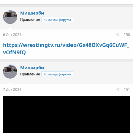
Миширби
Правление
Команда форума
6 Дек 2021
#50
https://wrestlingtv.ru/video/Gx48OXvGq6CuWF_
vOfN9IQ
Миширби
Правление
Команда форума
7 Дек 2021
#51