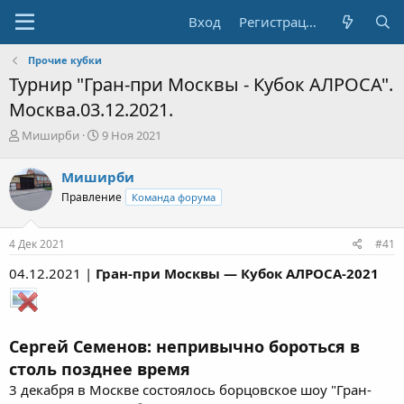
Вход
Регистрация
Прочие кубки
Турнир "Гран-при Москвы - Кубок АЛРОСА".
Москва.03.12.2021.
А
Д
Миширби
9 Ноя 2021
в
а
т
т
Миширби
о
а
Правление
Команда форума
р
н
т
а
е
ч
4 Дек 2021
#41
м
а
ы
л
04.12.2021 |
Гран-при Москвы — Кубок АЛРОСА-2021
а
Сергей Семенов: непривычно бороться в
столь позднее время
3 декабря в Москве состоялось борцовское шоу "Гран-