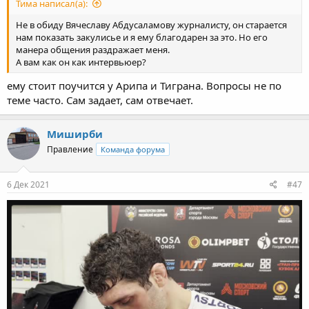
крови, у нас не добивают лежачего — у нас тот формат,
Тима написал(а):
который интересен и взрослым, и детям, ведь какой родитель
Не в обиду Вячеславу Абдусаламову журналисту, он старается
не хочет, чтобы их ребенок был таким же сильным и
нам показать закулисье и я ему благодарен за это. Но его
воспитанным как Абдулрашид Садулаев или Роман Власов?
манера общения раздражает меня.
А вам как он как интервьюер?
ему стоит поучится у Арипа и Тиграна. Вопросы не по
теме часто. Сам задает, сам отвечает.
Миширби
Правление
Команда форума
6 Дек 2021
#47