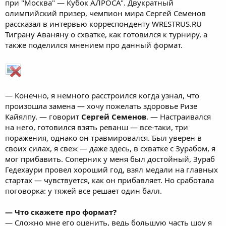
при "Москва" — Кубок АЛРОСА". Двукратный
олимпийский призер, чемпион мира Сергей Семенов
рассказал в интервью корреспонденту WRESTRUS.RU
Тиграну Аваняну о схватке, как готовился к турниру, а
также поделился мнением про данный формат.
— Конечно, я немного расстроился когда узнал, что
произошла замена — хочу пожелать здоровье Ризе
Кайялпу. — говорит
Сергей Семенов
. — Настраивался
на него, готовился взять реванш — все-таки, три
поражения, однако он травмировался. Был уверен в
своих силах, я свеж — даже здесь, в схватке с Зурабом, я
мог прибавить. Соперник у меня был достойный, Зураб
Гедехаури провел хороший год, взял медали на главных
стартах — чувствуется, как он прибавляет. Но сработала
поговорка: у тяжей все решает один балл.
— Что скажете про формат?
— Сложно мне его оценить, ведь большую часть шоу я