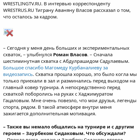
WRESTLINGTV.RU. В интервью корреспонденту
WRESTRUS.RU Тиграну Аваняну Власов рассказал о том,
что осталось за кадром.
– Сегодня у меня день больших и экспериментальных
схваток, – улыбнулся
Роман Власов
. – Сначала
шестиминутная схватка с Абдулрашидом Садулаевым.
Большое спасибо Магомеду Курбаналиеву за
видеозапись
. Схватка прошла хорошо, это было когла мы
только приехали в зал и разминались перед выходом на
главный ковер турнира. А непосредственно перед
схваткой поборолись на руках с Хаджимуратом
Гацаловым. Мне очень повезло, что мои друзья, легенды
спорта, рядом. В такой атмосфере внутри меня
зажигается дополнительная мотивация.
– Также вы немало общались на турнире и с другим
героем – Заурбеком Сидаковым. Что обсуждали?
– Прежде всего, желаю и Заурбеку Сидакову второе