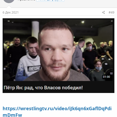
6 Дек 2021
#49
https://wrestlingtv.ru/video/iJk6qn6xGaflDqPdi
mDmFw