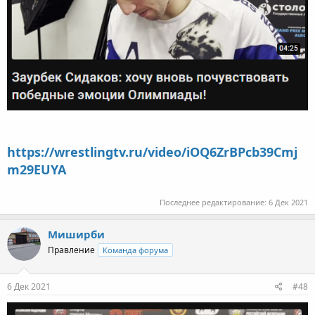
https://wrestlingtv.ru/video/iOQ6ZrBPcb39Cmj
m29EUYA
Последнее редактирование:
6 Дек 2021
Миширби
Правление
Команда форума
6 Дек 2021
#48