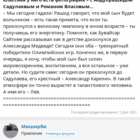
Садулаевым и Романом Власовым...
– Мы сегодня гадали: Рашид говорит, что мой сын будет
вольником – есть такая примета, что если ты
прикоснулся к великому чемпиону в юном возрасте – ты
получаешь его энергетику. Помните, как Бувайсар
Сайтиев рассказывал как в детстве докоснулся до
Александра Медведя? Сегодня они оба – трехкратный
победители Олимпийских игр. Конечно же, в первую
очередь, я хочу, чтобы мой сын был силен
мировоззрением, воспитанием, а все остальное – уже
детали. Но судите сами: сегодня он прикоснулся до
Садулаева, его крестный – Александр Карелин. В такой
атмосфере он точно вырастет в талантливого человека.
А имя его – Лев.
===============================================
===============================
Последнее редактирование:
5 Дек 2021
Миширби
Правление
Команда форума