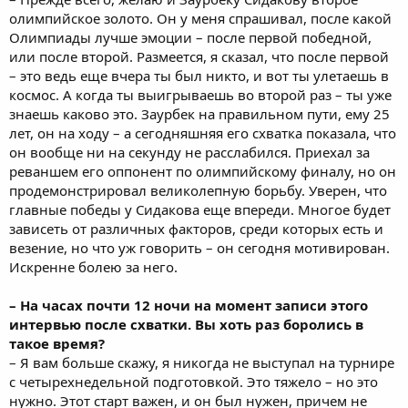
олимпийское золото. Он у меня спрашивал, после какой
Олимпиады лучше эмоции – после первой победной,
или после второй. Размеется, я сказал, что после первой
– это ведь еще вчера ты был никто, и вот ты улетаешь в
космос. А когда ты выигрываешь во второй раз – ты уже
знаешь каково это. Заурбек на правильном пути, ему 25
лет, он на ходу – а сегодняшняя его схватка показала, что
он вообще ни на секунду не расслабился. Приехал за
реваншем его оппонент по олимпийскому финалу, но он
продемонстрировал великолепную борьбу. Уверен, что
главные победы у Сидакова еще впереди. Многое будет
зависеть от различных факторов, среди которых есть и
везение, но что уж говорить – он сегодня мотивирован.
Искренне болею за него.
– На часах почти 12 ночи на момент записи этого
интервью после схватки. Вы хоть раз боролись в
такое время?
– Я вам больше скажу, я никогда не выступал на турнире
с четырехнедельной подготовкой. Это тяжело – но это
нужно. Этот старт важен, и он был нужен, причем не