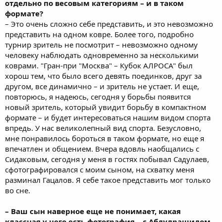
отдельно по весовым категориям – и в таком
формате?
– Это очень сложно себе представить, и это невозможно
представить на одном ковре. Более того, подробно
турнир зритель не посмотрит – невозможно одному
человеку наблюдать одновременно за несколькими
коврами. "Гран-при "Москва" – Кубок АЛРОСА" был
хорош тем, что было всего девять поединков, друг за
другом, все динамично – и зритель не устает. И еще,
повторюсь, я надеюсь, сегодня у борьбы появится
новый зритель, который увидит борьбу в компактном
формате – и будет интересоваться нашим видом спорта
впредь. У нас великолепный вид спорта. Безусловно,
мне понравилось бороться в таком формате, но еще я
впечатлен и общением. Вчера вдовль наобщались с
Сидаковым, сегодня у меня в гостях побывал Садулаев,
сфотографировался с моим сыном, на схватку меня
разминал Гацалов. Я себе такое представить мог только
во сне.
– Ваш сын наверное еще не понимает, какая
классная у него есть фотография – с Абдулрашидом