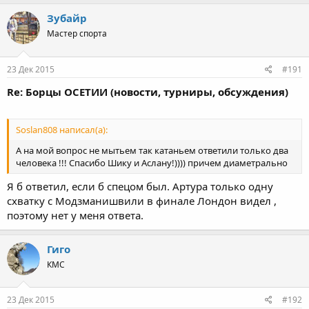
полетал он в Вегасе от другого обидчика Хаджи, на
Зубайр
которого тоже многие зуб держали за его жест в конце
схватки. Но все равно, сейчас понятна нелюбовь к нему.
Мастер спорта
До Лондона чем он провинился, что ты радовался его
полетам ?
23 Дек 2015
#191
Re: Борцы ОСЕТИИ (новости, турниры, обсуждения)
Soslan808 написал(а):
А на мой вопрос не мытьем так катаньем ответили только два
человека !!! Спасибо Шику и Аслану!)))) причем диаметрально
Я б ответил, если б спецом был. Артура только одну
схватку с Модзманишвили в финале Лондон видел ,
поэтому нет у меня ответа.
Гиго
КМС
23 Дек 2015
#192