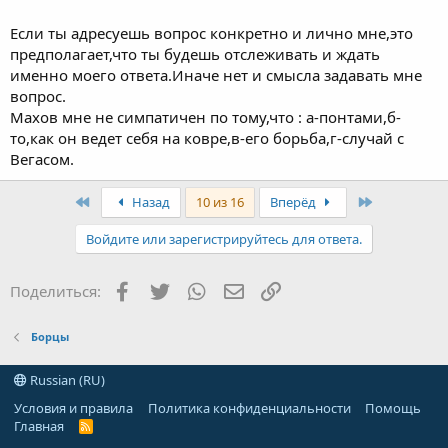
нелюбовь к нему.
До Лондона чем он провинился, что ты радовался
Если ты адресуешь вопрос конкретно и лично мне,это
его полетам ?
предполагает,что ты будешь отслеживать и ждать
именно моего ответа.Иначе нет и смысла задавать мне
вопрос.
Махов мне не симпатичен по тому,что : а-понтами,б-
то,как он ведет себя на ковре,в-его борьба,г-случай с
Вегасом.
First
Last
Назад
10 из 16
Вперёд
Войдите или зарегистрируйтесь для ответа.
Facebook
Twitter
WhatsApp
Электронная почта
Ссылка
Поделиться:
Борцы
Russian (RU)
Условия и правила
Политика конфиденциальности
Помощь
Главная
R
S