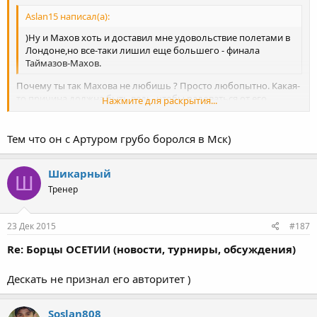
Aslan15 написал(а):
)Ну и Махов хоть и доставил мне удовольствие полетами в
Лондоне,но все-таки лишил еще большего - финала
Таймазов-Махов.
Почему ты так Махова не любишь ? Просто любопытно. Какая-
то причина должна быть ведь, чтобы радоваться от его
Нажмите для раскрытия...
полетов.
Россиянин во- первых, кабардинец во -вторых, не с осетином
Нажмите для раскрытия...
боролся в этой схватке в -третьих.
Тем что он с Артуром грубо боролся в Мск)
В Вегасе я понимаю твою радость, Хаджи он кинул. Хотя
полетал он в Вегасе от другого обидчика Хаджи, на которого
Шикарный
тоже многие зуб держали за его жест в конце схватки. Но все
Ш
равно, сейчас понятна нелюбовь к нему.
Тренер
До Лондона чем он провинился, что ты радовался его полетам
?
23 Дек 2015
#187
Re: Борцы ОСЕТИИ (новости, турниры, обсуждения)
Дескать не признал его авторитет )
Soslan808