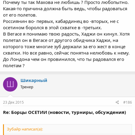
Почему ты так Махова не любишь ? Просто любопытно.
Какая-то причина должна быть ведь, чтобы радоваться
от его полетов.
Россиянин во- первых, кабардинец во -вторых, не с
осетином боролся в этой схватке в -третьих.
В Вегасе я понимаю твою радость, Хаджи он кинул. Хотя
полетал он в Вегасе от другого обидчика Хаджи, на
которого тоже многие зуб держали за его жест в конце
схватки. Но все равно, сейчас понятна нелюбовь к нему.
До Лондона чем он провинился, что ты радовался его
полетам ?
Шикарный
Ш
Тренер
23 Дек 2015
#186
Re: Борцы ОСЕТИИ (новости, турниры, обсуждения)
Зубайр написал(а):