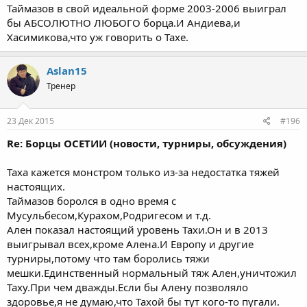
Таймазов в свой идеальной форме 2003-2006 выиграл
бы АБСОЛЮТНО ЛЮБОГО борца.И Андиева,и
Хасимикова,что уж говорить о Тахе.
Aslan15
Тренер
23 Дек 2015
#196
Re: Борцы ОСЕТИИ (новости, турниры, обсуждения)
Таха кажется монстром только из-за недостатка тяжей
настоящих.
Таймазов боролся в одно время с
Мусульбесом,Курахом,Родригесом и т.д.
Ален показал настоящий уровень Тахи.Он и в 2013
выигрывал всех,кроме Алена.И Европу и другие
турниры,потому что там боролись тяжи
мешки.Единственный нормальный тяж Ален,уничтожил
Таху.При чем дважды.Если бы Алену позволяло
здоровье,я не думаю,что Тахой бы тут кого-то пугали.