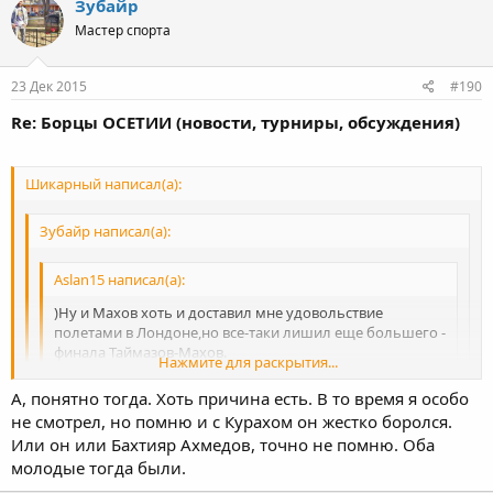
Зубайр
Мастер спорта
23 Дек 2015
#190
Re: Борцы ОСЕТИИ (новости, турниры, обсуждения)
Шикарный написал(а):
Зубайр написал(а):
Aslan15 написал(а):
)Ну и Махов хоть и доставил мне удовольствие
полетами в Лондоне,но все-таки лишил еще большего -
финала Таймазов-Махов.
Нажмите для раскрытия...
Почему ты так Махова не любишь ? Просто любопытно.
А, понятно тогда. Хоть причина есть. В то время я особо
Какая-то причина должна быть ведь, чтобы радоваться от
Нажмите для раскрытия...
не смотрел, но помню и с Курахом он жестко боролся.
его полетов.
Или он или Бахтияр Ахмедов, точно не помню. Оба
Россиянин во- первых, кабардинец во -вторых, не с
Нажмите для раскрытия...
Тем что он с Артуром грубо боролся в Мск)
осетином боролся в этой схватке в -третьих.
молодые тогда были.
В Вегасе я понимаю твою радость, Хаджи он кинул. Хотя