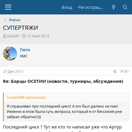
Вход
Регистрация
Борцы
СУПЕРТЯЖИ
А
Д
БАКИР
12 Май 2013
в
а
т
т
Гиго
о
а
КМС
р
н
т
а
е
ч
23 Дек 2015
#181
м
а
ы
л
Re: Борцы ОСЕТИИ (новости, турниры, обсуждения)
а
Soslan808 написал(а):
Я спрашивал про последний цикл! А это был далеко не пик!
Именно в этом была суть вопроса, который я от бессилия уже
забрал обратно!)))
Последний цикл ? Тут же кто то написал уже что Артур