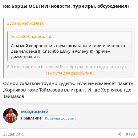
Re: Борцы ОСЕТИИ (новости, турниры, обсуждения)
Зубайр написал(а):
Soslan808 написал(а):
А на мой вопрос не мытьем так катаньем ответили только
два человека !!! Спасибо Шику и Аслану!)))) причем
диаметрально
Я б ответил, если б спецом был. Артура только одну схватку с
Модзманишвили в финале Лондон видел , поэтому нет у меня
Нажмите для раскрытия...
ответа.
Одной схваткой трудно судить. Если не изменяет память
Нажмите для раскрытия...
,Хорпяков тоже Таймазова выиграл . И где Хорпяков где
Таймазов.
моздоцкий
Правление
Команда форума
23 Дек 2015
#193