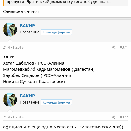
пропустит Ярыгинский ,возможно у кого-то будет шанс..
Санакоев снялся
БАКИР
Правление
Команда форума
21 Янв 2018
#371
74 кг
Хетаг Цаболов ( РСО-Алания)
Магомедхабиб Кадимагомедов ( Дагестан)
Заурбек Сидаков ( РСО-Алания)
Никита Сучков ( Красноярск)
БАКИР
Правление
Команда форума
21 Янв 2018
#372
официально еще одно место есть...гипотетически два))