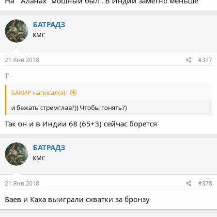
На '' Аланах'' мошный был . В Индии заметно меньше
БАТРАДЗ
КМС
21 Янв 2018
#377
Т
БАКИР написал(а):
и бежать стремглав?)) Чтобы гонять?)
Так он и в Индии 68 (65+3) сейчас борется
БАТРАДЗ
КМС
21 Янв 2018
#378
Баев и Каха выиграли схватки за бронзу