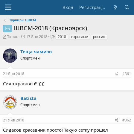
Вход
Регистрация
Турниры ШВСМ
ШВСМ-2018 (Красноярск)
FS
А
Д
Т
Timon
17 Янв 2018
2018
взрослые
россия
в
а
е
т
т
г
Теща чамизо
о
а
и
р
н
Спортсмен
т
а
е
ч
21 Янв 2018
#361
м
а
ы
л
Сидр красавец!!!))))
а
Batista
Спортсмен
21 Янв 2018
#362
Сидаков красавчик просто! Такую сетку прошел