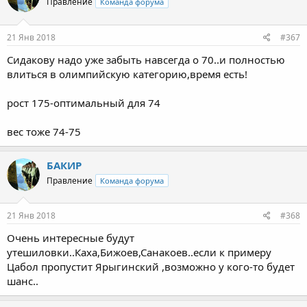
Правление
Команда форума
21 Янв 2018
#367
Сидакову надо уже забыть навсегда о 70..и полностью
влиться в олимпийскую категорию,время есть!
рост 175-оптимальный для 74
вес тоже 74-75
БАКИР
Правление
Команда форума
21 Янв 2018
#368
Очень интересные будут
утешиловки..Каха,Бижоев,Санакоев..если к примеру
Цабол пропустит Ярыгинский ,возможно у кого-то будет
шанс..