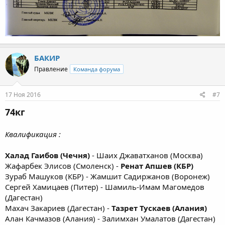
БАКИР
Правление
Команда форума
17 Ноя 2016
#7
74кг
Квалификация :
Халад Гаибов (Чечня)
- Шаих Джаватханов (Москва)
Жафарбек Элисов (Смоленск) -
Ренат Апшев (КБР)
Зураб Машуков (КБР) - Жамшит Садиржанов (Воронеж)
Сергей Хамицаев (Питер) - Шамиль-Имам Магомедов
(Дагестан)
Махач Закариев (Дагестан) -
Тазрет Тускаев (Алания)
Алан Качмазов (Алания) - Залимхан Умалатов (Дагестан)