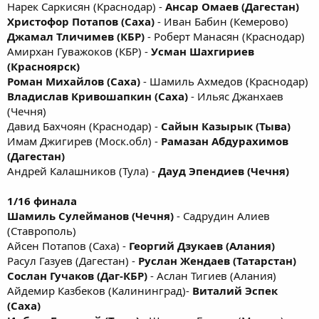
Нарек Саркисян (Краснодар) -
Ансар Омаев (Дагестан)
Христофор Потапов (Саха)
- Иван Бабин (Кемерово)
Джамал Тличимев (КБР)
- Роберт Манасян (Краснодар)
Амирхан Гуважоков (КБР) -
Усман Шахгириев
(Красноярск)
Роман Михайлов (Саха)
- Шамиль Ахмедов (Краснодар)
Владислав Кривошапкин (Саха)
- Ильяс Джанхаев
(Чечня)
Давид Бахчоян (Краснодар) -
Сайын Казырык (Тыва)
Имам Джигирев (Моск.обл) -
Рамазан Абдурахимов
(Дагестан)
Андрей Калашников (Тула) -
Дауд Эпендиев (Чечня)
1/16 финала
Шамиль Сулейманов (Чечня)
- Садрудин Алиев
(Ставрополь)
Айсен Потапов (Саха) -
Георгий Дзукаев (Алания)
Расул Газуев (Дагестан) -
Руслан Жендаев (Татарстан)
Сослан Гучаков (Даг-КБР)
- Аслан Тигиев (Алания)
Айдемир Казбеков (Калининград)-
Виталий Эспек
(Саха)