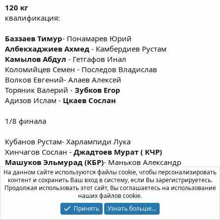
120 кг
квалификация:
Баззаев Тимур
- Понамарев Юрий
Албекхаджиев Ахмед
- Камбердиев Рустам
Камылов Абдул
- Гетгафов Инал
Коломийцев Семен - Последов Владислав
Волков Евгений- Алаев Алексей
Торяник Валерий -
Зубков Егор
Адизов Ислам -
Цкаев Сослан
1/8 финала
Кубанов Рустам- Харлампиди Лука
Хинчагов Сослан -
Джадтоев Мурат ( КЧР)
Машуков Эльмурад (КБР)
- Маньков Александр
Бланк Владислав -
Ацаев Магомед
На данном сайте используются файлы cookie, чтобы персонализировать
контент и сохранить Ваш вход в систему, если Вы зарегистрируетесь.
Кулдуев Омар
-Баззаев Тимур
Продолжая использовать этот сайт, Вы соглашаетесь на использование
Албекхаджиев Ахмед -Камылов Абдул
наших файлов cookie.
Зубков-
Цкаев
Принять
Узнать больше…