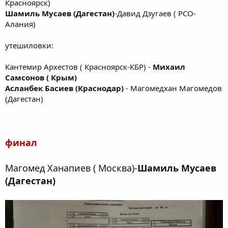
Красноярск)
Шамиль Мусаев (Дагестан)
-Давид Дзугаев ( РСО-
Алания)
утешиловки:
Кантемир Архестов ( Красноярск-КБР) -
Михаил
Самсонов ( Крым)
Асланбек Басиев (Краснодар)
- Магомедхан Магомедов
(Дагестан)
финал
Магомед Ханапиев ( Москва)-
Шамиль Мусаев
(Дагестан)