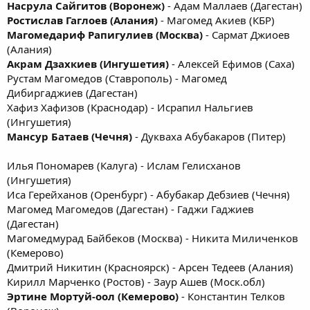
Насрула Сайгитов (Воронеж)
- Адам Маллаев (Дагестан)
Ростислав Гаглоев (Алания)
- Магомед Акиев (КБР)
Магомедариф Рапигулиев (Москва)
- Сармат Джиоев
(Алания)
Акрам Дзахкиев (Ингушетия)
- Алексей Ефимов (Саха)
Рустам Магомедов (Ставрополь) - Магомед
Дибиргаджиев (Дагестан)
Хафиз Хафизов (Краснодар) - Исрапил Нальгиев
(Ингушетия)
Мансур Батаев (Чечня)
- Дукваха Абубакаров (Питер)
Илья Пономарев (Калуга) - Ислам Гелисханов
(Ингушетия)
Иса Герейханов (Оренбург) - Абубакар Дебзиев (Чечня)
Магомед Магомедов (Дагестан) - Гаджи Гаджиев
(Дагестан)
Магомедмурад Байбеков (Москва) - Никита Миличенков
(Кемерово)
Дмитрий Никитин (Красноярск) - Арсен Тедеев (Алания)
Кирилл Марченко (Ростов) - Заур Ашев (Моск.обл)
Эртине Мортуй-оол (Кемерово)
- Константин Телков