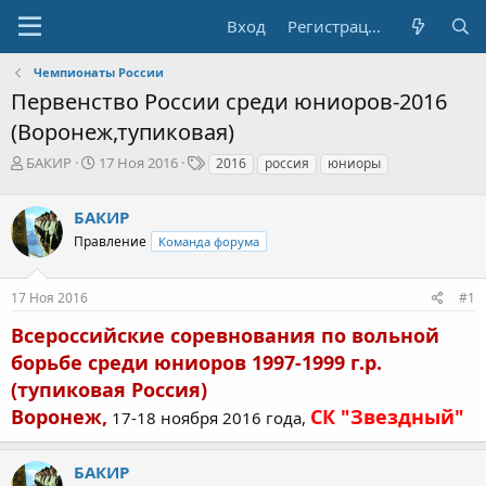
Вход
Регистрация
Чемпионаты России
Первенство России среди юниоров-2016
(Воронеж,тупиковая)
А
Д
Т
БАКИР
17 Ноя 2016
2016
россия
юниоры
в
а
е
т
т
г
БАКИР
о
а
и
р
н
Правление
Команда форума
т
а
е
ч
17 Ноя 2016
#1
м
а
ы
л
Всероссийские соревнования по вольной
а
борьбе среди юниоров 1997-1999 г.р.
(тупиковая Россия)
Воронеж,
СК "Звездный"
17-18 ноября 2016 года,
БАКИР