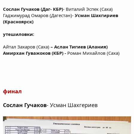
Сослан Гучаков (Даг- КБР)
- Виталий Эспек (Саха)
Гаджимурад Омаров (Дагестан)-
Усман Шахгириев
(Красноярск)
утешиловки:
Айтал Захаров (Саха)
– Аслан Тигиев (Алания)
Амирхан Гуважоков (КБР) -
Роман Михайлов (Саха)
финал
Сослан Гучаков
- Усман Шахгериев