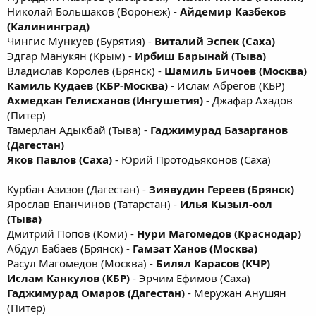
Николай Большаков (Воронеж) -
Айдемир Казбеков
(Калининград)
Чингис Мункуев (Бурятия) -
Виталий Эспек (Саха)
Эдгар Манукян (Крым) -
Ирбиш Барынай (Тыва)
Владислав Королев (Брянск) -
Шамиль Бичоев (Москва)
Камиль Кудаев (КБР-Москва)
- Ислам Абрегов (КБР)
Ахмедхан Гелисханов (Ингушетия)
- Джафар Ахадов
(Питер)
Тамерлан Адыкбай (Тыва) -
Гаджимурад Базарганов
(Дагестан)
Яков Павлов (Саха)
- Юрий Протодьяконов (Саха)
Курбан Азизов (Дагестан) -
Зиявудин Гереев (Брянск)
Ярослав Епанчинов (Татарстан) -
Илья Кызыл-оол
(Тыва)
Дмитрий Попов (Коми) -
Нури Магомедов (Краснодар)
Абдул Бабаев (Брянск) -
Гамзат Ханов (Москва)
Расул Магомедов (Москва) -
Билял Карасов (КЧР)
Ислам Канкулов (КБР)
- Эрчим Ефимов (Саха)
Гаджимурад Омаров (Дагестан)
- Меружан Анушян
(Питер)