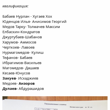
квалификация:
Бабаев Нурлан - Хугаев Хох
Юденцов Илья- Анисимов Георгий
Медов Тарку- Толмачев Максим
Елбаскин-Кондратов
Джуртубаев-Шабанов
Харумов- Аммосов
Черткоев- Лавоев
Нурмагомедов- Кулиш
Тефанов- Бабаев
Ибрагимов-Васильев
Магомедов- Дашаев
Кесаев-Юнусов
Закуев
- Исхаджиев
Медоев-
Анзоров
Дулаев-
Абдурашидов