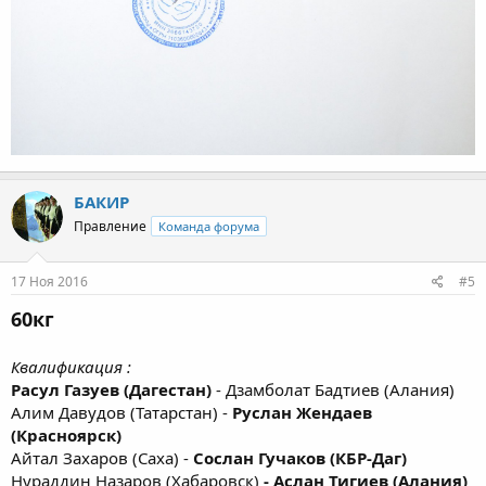
БАКИР
Правление
Команда форума
17 Ноя 2016
#5
60кг
Квалификация :
Расул Газуев (Дагестан)
- Дзамболат Бадтиев (Алания)
Алим Давудов (Татарстан) -
Руслан Жендаев
(Красноярск)
Айтал Захаров (Саха) -
Сослан Гучаков (КБР-Даг)
Нураддин Назаров (Хабаровск)
- Аслан Тигиев (Алания)