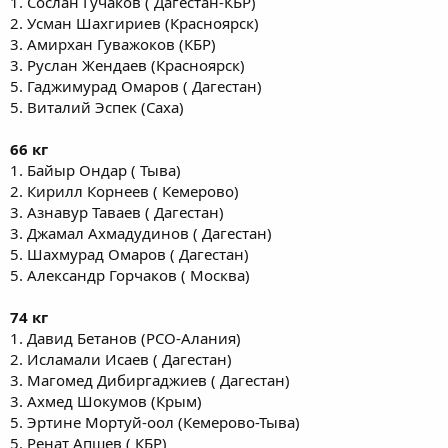
1. Сослан Гучаков ( Дагестан-КБР)
2. Усман Шахгириев (Красноярск)
3. Амирхан Гуважоков (КБР)
3. Руслан Жендаев (Красноярск)
5. Гаджимурад Омаров ( Дагестан)
5. Виталий Эспек (Саха)
66 кг
1. Байыр Ондар ( Тыва)
2. Кирилл Корнеев ( Кемерово)
3. Азнавур Таваев ( Дагестан)
3. Джамал Ахмадудинов ( Дагестан)
5. Шахмурад Омаров ( Дагестан)
5. Александр Горчаков ( Москва)
74 кг
1. Давид Бетанов (РСО-Алания)
2. Исламали Исаев ( Дагестан)
3. Магомед Дибиргаджиев ( Дагестан)
3. Ахмед Шокумов (Крым)
5. Эртине Мортуй-оол (Кемерово-Тыва)
5. Ренат Апшев ( КБР)