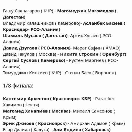
Гашу Салпагаров ( КЧР) -
Магомедхан Магомедов (
Дагестан)
Владимир Калашников ( Кемерово)-
Асланбек Басиев (
Краснодар- РСО-Алания)
Шамиль Мусаев ( Дагестан)-
Артик Хугаев ( РСО-
Алания)
Давид Дзугаев ( РСО-Алания)
- Марат Сафин ( ХМАО)
Давид Такулов ( Москва) -
Никита Строкин ( Оренбург)
Сергей Суслов ( Кемерово)
- Рустем Маргиев ( РСО-
Алания)
Тимурджин Кипкиев ( КЧР) - Степан Баев ( Воронеж)
1/8 финала:
Кантемир Архестов ( Красноярск-КБР)
- Разанбек
Хакимов (Чечня)
Магомед Ханапиев ( Москва)
- Михаил Самсонов (
Крым)
Эрик Джиоев ( Красноярск)
- Амирхан Адамов ( Крым)
Егор Дулида ( Калуга) -
Али Яндиев ( Хабаровск)