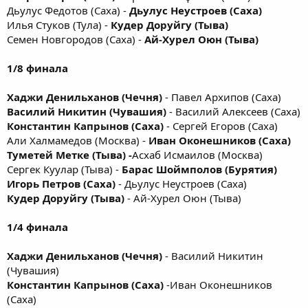
Дьулус Федотов (Саха) -
Дьулус Неустроев (Саха)
Илья Стуков (Тула) -
Кудер Доруйгу (Тыва)
Семен Новгородов (Саха) -
Ай-Хурел Оюн (Тыва)
1/8 финала
Хаджи Денильханов (Чечня)
- Павел Архипов (Саха)
Василий Никитин (Чувашия)
- Василий Алексеев (Саха)
Константин Капрынов (Саха)
- Сергей Егоров (Саха)
Али Халмамедов (Москва) -
Иван Оконешников (Саха)
Туметей Метке (Тыва) -
Асхаб Исмаилов (Москва)
Сергек Куулар (Тыва) -
Барас Шоймполов (Бурятия)
Игорь Петров (Саха)
- Дьулус Неустроев (Саха)
Кудер Доруйгу (Тыва)
- Ай-Хурел Оюн (Тыва)
1/4 финала
Хаджи Денильханов (Чечня)
- Василий Никитин
(Чувашия)
Константин Капрынов (Саха)
-Иван Оконешников
(Саха)