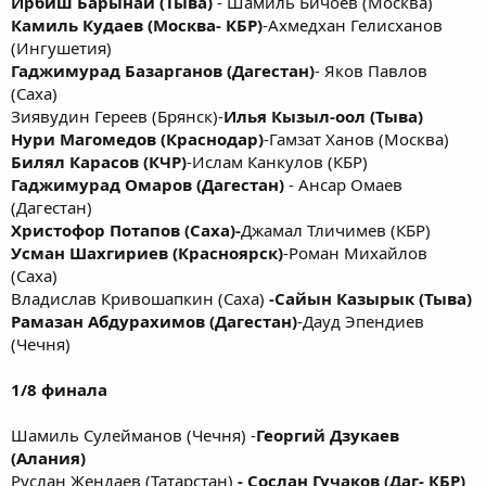
Ирбиш Барынай (Тыва)
- Шамиль Бичоев (Москва)
Камиль Кудаев (Москва- КБР)
-Ахмедхан Гелисханов
(Ингушетия)
Гаджимурад Базарганов (Дагестан)
- Яков Павлов
(Саха)
Зиявудин Гереев (Брянск)-
Илья Кызыл-оол (Тыва)
Нури Магомедов (Краснодар)
-Гамзат Ханов (Москва)
Билял Карасов (КЧР)
-Ислам Канкулов (КБР)
Гаджимурад Омаров (Дагестан)
- Ансар Омаев
(Дагестан)
Христофор Потапов (Саха)-
Джамал Тличимев (КБР)
Усман Шахгириев (Красноярск)
-Роман Михайлов
(Саха)
Владислав Кривошапкин (Саха)
-Сайын Казырык (Тыва)
Рамазан Абдурахимов (Дагестан)
-Дауд Эпендиев
(Чечня)
1/8 финала
Шамиль Сулейманов (Чечня) -
Георгий Дзукаев
(Алания)
Руслан Жендаев (Татарстан)
- Сослан Гучаков (Даг- КБР)