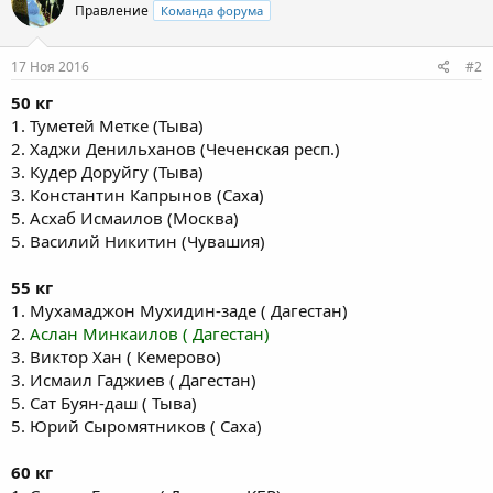
Правление
Команда форума
17 Ноя 2016
#2
50 кг
1. Туметей Метке (Тыва)
2. Хаджи Денильханов (Чеченская респ.)
3. Кудер Доруйгу (Тыва)
3. Константин Капрынов (Саха)
5. Асхаб Исмаилов (Москва)
5. Василий Никитин (Чувашия)
55 кг
1. Мухамаджон Мухидин-заде ( Дагестан)
2.
Аслан Минкаилов ( Дагестан)
3. Виктор Хан ( Кемерово)
3. Исмаил Гаджиев ( Дагестан)
5. Сат Буян-даш ( Тыва)
5. Юрий Сыромятников ( Саха)
60 кг