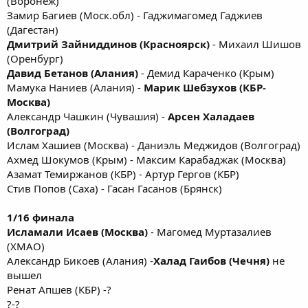
(Воронеж)
Замир Багиев (Моск.обл) - Гаджимагомед Гаджиев
(Дагестан)
Дмитрий Зайниддинов (Красноярск)
- Михаил Шишов
(Оренбург)
Давид Бетанов (Алания)
- Демид Караченко (Крым)
Мамука Наниев (Алания) -
Марик Шебзухов (КБР-
Москва)
Александр Чашкин (Чувашия) -
Арсен Халадаев
(Волгоград)
Ислам Хашиев (Москва) - Даниэль Меджидов (Волгоград)
Ахмед Шокумов (Крым) - Максим Карабаджак (Москва)
Азамат Темиржанов (КБР) - Артур Гергов (КБР)
Стив Попов (Саха) - Гасан Гасанов (Брянск)
1/16 финала
Исламали Исаев (Москва)
- Магомед Муртазалиев
(ХМАО)
Александр Бикоев (Алания) -
Халад Гаибов (Чечня)
не
вышел
Ренат Апшев (КБР) -?
?-?