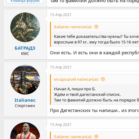
Там то фамилий должно быть на поря
Команда форума
15 Апр 2021
Italianec написал(а):
Какие тебе доказательства нужны? Ты хоче
взрослым в 97 кг.. ему тогда было 15-16 лет
БАТРАДЗ
Они есть. И есть они в каждой респуб
КМС
15 Апр 2021
моздоцкий написал(а):
Начал А, пиши про Б.
Ждём и твой дагестанский список.
Italianec
Там то фамилий должно быть на порядок
Спортсмен
Про Дагестанских ты напиши.. из этог
15 Апр 2021
Italianec написал(а):