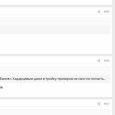
#95
#96
банов с Хадарцевым даже в тройку призеров не смогли попасть..
бе
#97