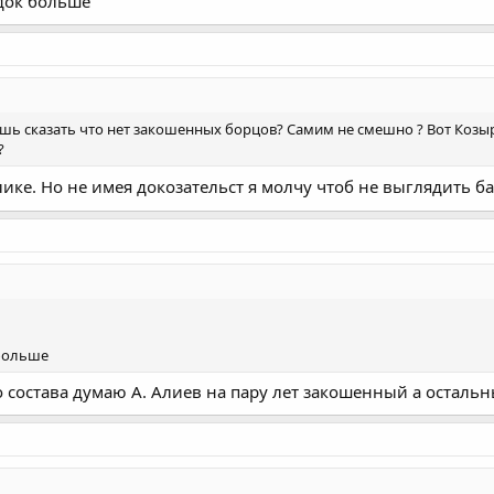
док больше
шь сказать что нет закошенных борцов? Самим не смешно ? Вот Козырев
?
лике. Но не имея докозательст я молчу чтоб не выглядить б
 больше
о состава думаю А. Алиев на пару лет закошенный а остальн