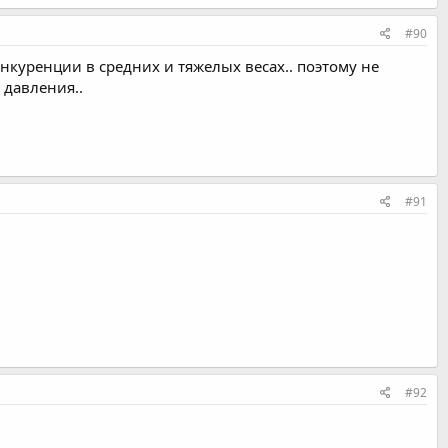
#90
нкуренции в средних и тяжелых весах.. поэтому не
давления..
#91
#92