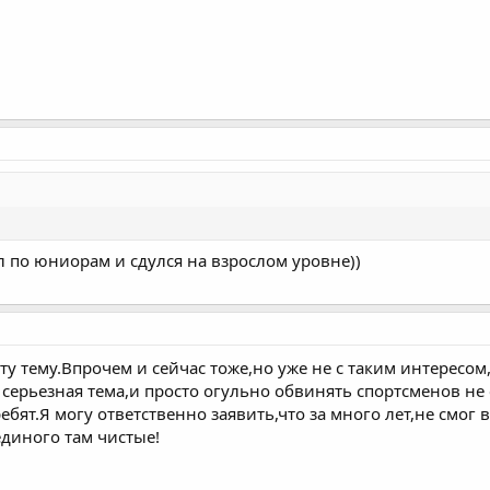
л по юниорам и сдулся на взрослом уровне))
ту тему.Впрочем и сейчас тоже,но уже не с таким интересом
серьезная тема,и просто огульно обвинять спортсменов не 
бят.Я могу ответственно заявить,что за много лет,не смог 
 единого там чистые!