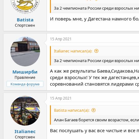
За 2 чемпионата России среди взрослых ни
И поверь мне, у Дагестана намного бол
Batista
Спортсмен
15 Апр 2021
Italianec написал(а):
За 2 чемпионата России среди взрослых ни
А как же результаты Баева,Сидакова,Н
Миширби
среди взрослых! У тех же дагестанце
Правление
соревнований становятся лидерами ср
Команда форума
15 Апр 2021
Batista написал(а):
Алан Багаев борется своим возрастом, есл
Вас послушать у вас все чистые и все 
Italianec
Спортсмен