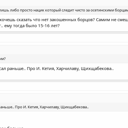
болишь либо просто нацик который следит чисто за осетинскими борца
хочешь сказать что нет закошенных борцов? Самим не смешно
.. ему тогда было 15-16 лет?
ии?
сал раньше.. Про И. Кетия, Харчилаву, Щихщабекова..
раньше.. Про И. Кетия, Харчилаву, Щихщабекова..