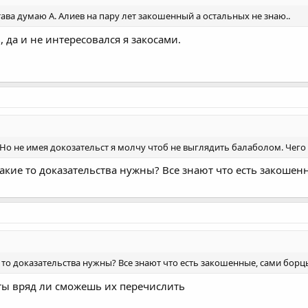
тава думаю А. Алиев на пару лет закошенный а остальных не знаю..
 да и не интересовался я закосами.
. Но не имея докозательст я молчу чтоб не выглядить балаболом. Чего
акие то доказательства нужны? Все знают что есть закошенн
 то доказательства нужны? Все знают что есть закошенные, сами борцы
 ты вряд ли сможешь их перечислить