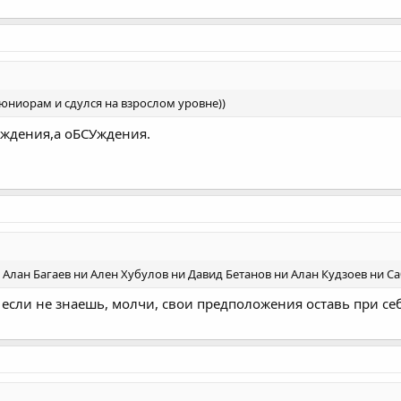
 юниорам и сдулся на взрослом уровне))
уждения,а оБСУждения.
 Алан Багаев ни Ален Хубулов ни Давид Бетанов ни Алан Кудзоев ни Са
 если не знаешь, молчи, свои предположения оставь при се