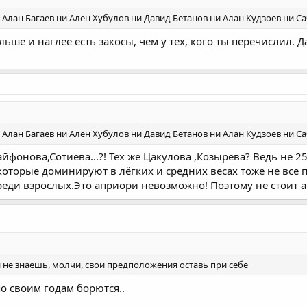
 Алан Багаев ни Ален Хубулов ни Давид Бетанов ни Алан Кудзоев ни Са
ьше и наглее есть закосы, чем у тех, кого ты перечислил. Д
 Алан Багаев ни Ален Хубулов ни Давид Бетанов ни Алан Кудзоев ни Са
айфонова,Сотиева...?! Тех же Цакулова ,Козырева? Ведь не
в,которые доминируют в лёгких и средних весах тоже не вс
еди взрослых.Это априори невозможно! Поэтому не стоит а
и не знаешь, молчи, свои предположения оставь при себе
по своим годам борются..