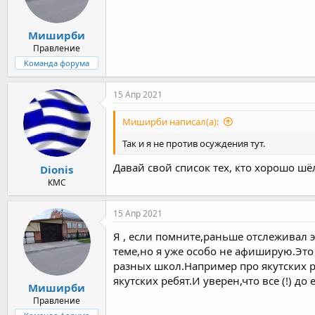
Миширби
Правление
Команда форума
15 Апр 2021
Миширби написал(а):
Так и я не против осуждения тут.
Давай свой список тех, кто хорошо шё
Dionis
КМС
15 Апр 2021
Я , если помните,раньше отслеживал э
теме,но я уже особо не афиширую.Это 
разных школ.Например про якутских ре
якутских ребят.И уверен,что все (!) до
Миширби
Правление