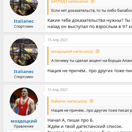
БАТРАДЗ написал(а):
Если нет доказательств, то ты либо бала
Какие тебе доказательства нужны? Ты 
Italianec
назад он выступал по взрослым в 97 кг
Спортсмен
15 Апр 2021
моздоцкий написал(а):
А почему ты сделал акцент на борцах Алан
Нация не причём.. про других тоже пи
Italianec
Спортсмен
15 Апр 2021
Italianec написал(а):
Нация не причём.. про других тоже писал 
Начал А, пиши про Б.
моздоцкий
Ждём и твой дагестанский список.
Правление