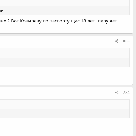
ми
 ? Вот Козыреву по паспорту щас 18 лет.. пару лет
#83
#84