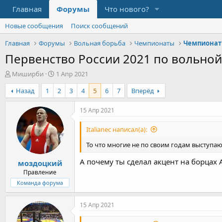
Главная
Форумы
Что нового?
Новые сообщения
Поиск сообщений
Главная
Форумы
Вольная борьба
Чемпионаты
Чемпионат
Первенство России 2021 по вольной 
А
Д
Миширби
1 Апр 2021
в
а
Назад
1
2
3
4
5
6
7
Вперёд
т
т
о
а
р
н
15 Апр 2021
т
а
е
ч
Italianec написал(а):
м
а
ы
л
То что многие не по своим годам выступают
а
А почему ты сделал акцент на борцах
моздоцкий
Правление
Команда форума
15 Апр 2021