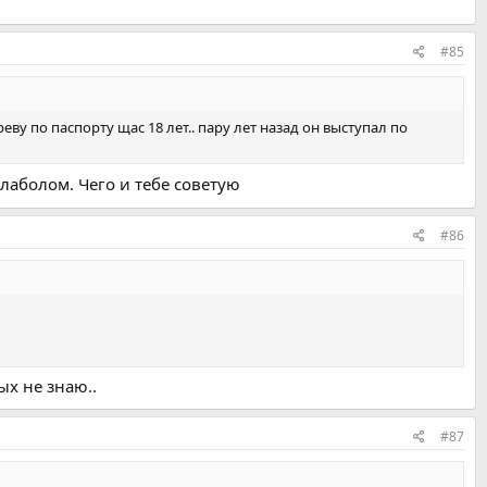
#85
у по паспорту щас 18 лет.. пару лет назад он выступал по
алаболом. Чего и тебе советую
#86
ых не знаю..
#87