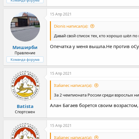
Команда форума
15 Апр 2021
Dionis написал(а):
Давай свой список тех, кто хорошо шёл по
Опечатка у меня вышла.Не против оС
Миширби
Правление
Команда форума
15 Апр 2021
Italianec написал(а):
За 2 чемпионата России среди взрослых ни
Алан Багаев борется своим возрастом,
Batista
Спортсмен
15 Апр 2021
Italianec написал(а):