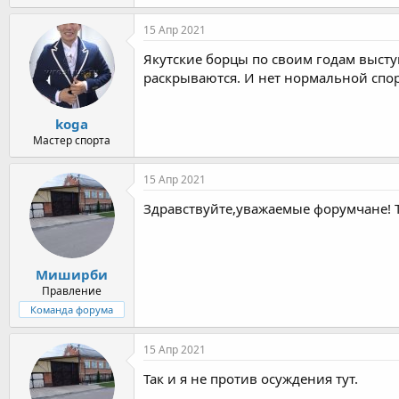
15 Апр 2021
Якутские борцы по своим годам выступ
раскрываются. И нет нормальной спо
koga
Мастер спорта
15 Апр 2021
Здравствуйте,уважаемые форумчане! Та
Миширби
Правление
Команда форума
15 Апр 2021
Так и я не против осуждения тут.