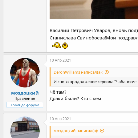
Василий Петрович Уваров, вновь под
Станислава Свинобоева!Мои поздравл
10 Апр 2021
DeronWilliams написал(а):
И снова продолжение сериала "Чабанские в
Чё там?
моздоцкий
Драки были? Кто с кем
Правление
Команда форума
10 Апр 2021
моздоцкий написал(а):