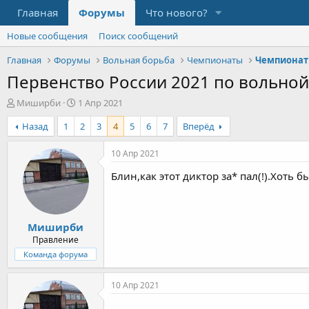
Главная
Форумы
Что нового?
Новые сообщения
Поиск сообщений
Главная
Форумы
Вольная борьба
Чемпионаты
Чемпионат
Первенство России 2021 по вольной 
А
Д
Миширби
1 Апр 2021
в
а
Назад
1
2
3
4
5
6
7
Вперёд
т
т
о
а
р
н
10 Апр 2021
т
а
Блин,как этот диктор за* пал(!).Хоть 
е
ч
м
а
ы
л
а
Миширби
Правление
Команда форума
10 Апр 2021