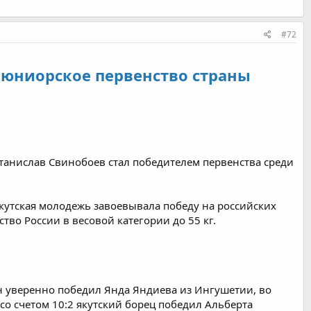
#72
л юниорское первенство страны
анислав Свинобоев стал победителем первенства среди
якутская молодежь завоевывала победу на российских
во России в весовой категории до 55 кг.
ин уверенно победил Янда Яндиева из Ингушетии, во
 со счетом 10:2 якутский борец победил Альберта