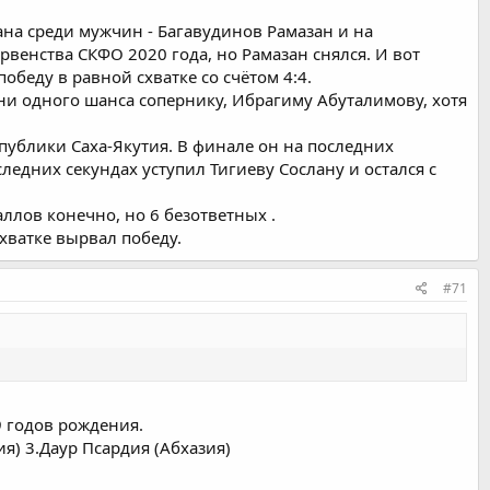
тана среди мужчин - Багавудинов Рамазан и на
рвенства СКФО 2020 года, но Рамазан снялся. И вот
обеду в равной схватке со счётом 4:4.
ни одного шанса сопернику, Ибрагиму Абуталимову, хотя
спублики Саха-Якутия. В финале он на последних
ледних секундах уступил Тигиеву Сослану и остался с
аллов конечно, но 6 безответных .
схватке вырвал победу.
#71
 годов рождения.
ия) 3.Даур Псардия (Абхазия)