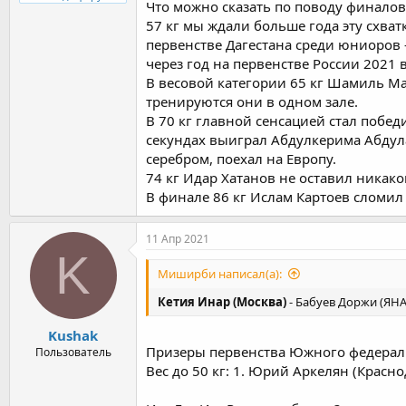
Что можно сказать по поводу финалов
57 кг мы ждали больше года эту схват
первенстве Дагестана среди юниоров 
через год на первенстве России 2021 
В весовой категории 65 кг Шамиль Ма
тренируются они в одном зале.
В 70 кг главной сенсацией стал побед
секундах выиграл Абдулкерима Абдулае
серебром, поехал на Европу.
74 кг Идар Хатанов не оставил никако
В финале 86 кг Ислам Картоев сломил 
11 Апр 2021
K
Миширби написал(а):
Кетия Инар (Москва)
- Бабуев Доржи (ЯН
Kushak
Призеры первенства Южного федераль
Пользователь
Вес до 50 кг: 1. Юрий Аркелян (Красно