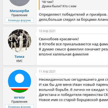
Чё там?
Драки были? Кто с кем
Миширби
Определяют победителей и призёров. 
Правление
дело,больше следил за борцами Алании
Команда форума
10 Апр 2021
Свинобоев красавчик!
В Ютюбе все прикалываются над фам
Я думаю смысл фамилии означает рез
вполне халяльная фамилия
Тима
КМС
11 Апр 2021
Неожиданностью сегодняшнего дня ста
И как бы для меня Иван новый парень
вольной борьбе. Я лично не ожидал т
Дагестана и победителя первенства СКФ
wresv
Новое имя со старой борцовской фам
Правление
Команда форума