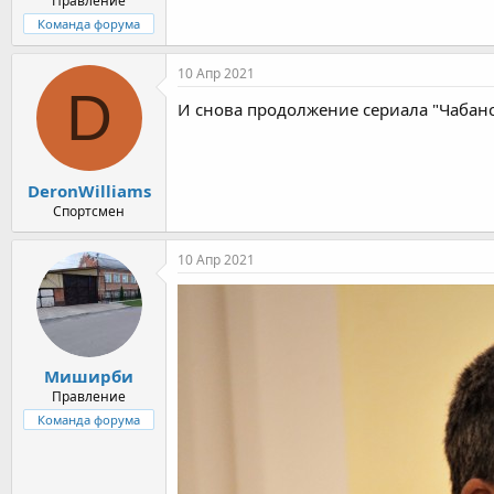
Правление
Команда форума
10 Апр 2021
D
И снова продолжение сериала "Чабанск
DeronWilliams
Спортсмен
10 Апр 2021
Миширби
Правление
Команда форума