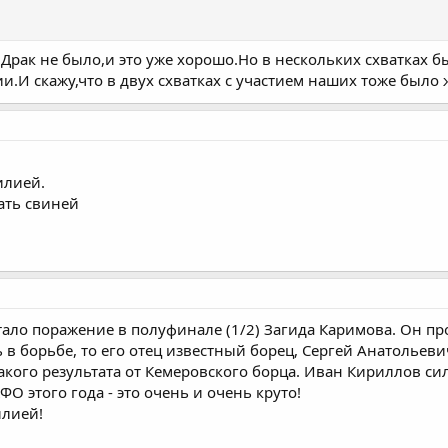
Драк не было,и это уже хорошо.Но в нескольких схватках б
.И скажу,что в двух схватках с участием наших тоже было 
илией.
ать свиней
ло поражение в полуфинале (1/2) Загида Каримова. Он пр
 в борьбе, то его отец известный борец, Сергей Анатолье
акого результата от Кемеровского борца. Иван Кириллов с
О этого года - это очень и очень круто!
илией!