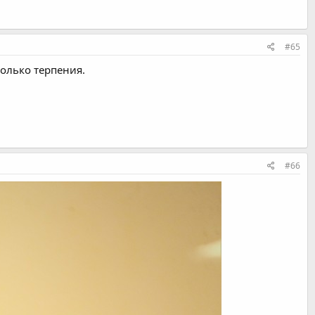
#65
только терпения.
#66