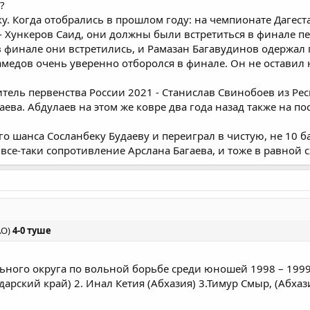
?
ку. Когда отобрались в прошлом году: на чемпионате Дагес
- Хункеров Саид, они должны были встретиться в финале пе
в финале они встретились, и Рамазан Багавудинов одержал п
медов очень уверенно отборолся в финале. Он не оставил 
итель первенства России 2021 - Станислав Свинобоев из Ре
ва. Абдулаев на этом же ковре два года назад также на пос
го шанса Сосланбеку Будаеву и переиграл в чистую, не 10 б
все-таки сопротивление Арслана Багаева, и тоже в равной 
АО)
4-0 туше
ного округа по вольной борьбе среди юношей 1998 – 1999
дарский край) 2. Инал Кетия (Абхазия) 3.Тимур Смыр, (Абхаз