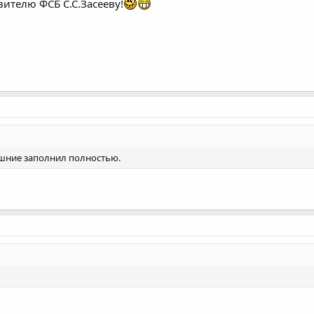
вителю ФСБ С.С.Засееву!
ашние заполнил полностью.