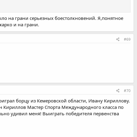
ыло на грани серьезных боестолкновений. Я,понятное
жарко и на грани.
#69
#70
оиграл борцу из Кемеровской области, Ивану Кириллову.
вич Кириллов Мастер Спорта Международного класса по
ильно удивил меня! Выиграть победителя первенства